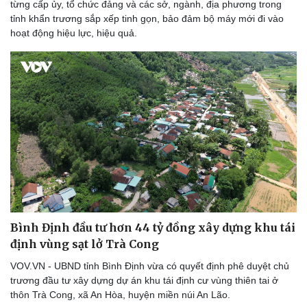
từng cấp ủy, tổ chức đảng và các sở, ngành, địa phương trong
Dinh dưỡng - món ngon
Nhà đẹp
tỉnh khẩn trương sắp xếp tinh gọn, bảo đảm bộ máy mới đi vào
Cây thuốc
Blog
hoạt động hiệu lực, hiệu quả.
Sản phụ khoa
Tình yêu - Gia đình
Nhi khoa
Nam khoa
Làm đẹp - giảm cân
Phòng mạch online
Ăn sạch sống khỏe
Bình Định đầu tư hơn 44 tỷ đồng xây dựng khu tái
định vùng sạt lở Trà Cong
VOV.VN - UBND tỉnh Bình Định vừa có quyết định phê duyệt chủ
trương đầu tư xây dựng dự án khu tái định cư vùng thiên tai ở
thôn Trà Cong, xã An Hòa, huyện miền núi An Lão.