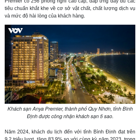
Premier có 256 phòng nghỉ cao cấp, đáp ứng đầy đủ các
tiêu chuẩn khắt khe về cơ sở vật chất, chất lượng dịch vụ
và mức độ hài lòng của khách hàng.
Khách sạn Anya Premier, thành phố Quy Nhơn, tỉnh Bình
Định được công nhận khách sạn 5 sao.
Năm 2024, khách du lịch đến với tỉnh Bình Định đạt trên
9,2 triệu lượt, tăng 83,9% so với cùng kỳ năm 2023, trong