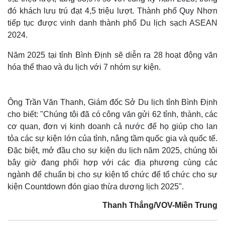
đó khách lưu trú đạt 4,5 triệu lượt. Thành phố Quy Nhơn
tiếp tục được vinh danh thành phố Du lịch sạch ASEAN
2024.
Năm 2025 tại tỉnh Bình Định sẽ diễn ra 28 hoạt động văn
hóa thể thao và du lịch với 7 nhóm sự kiện.
Thế giới
Multimedia
Ông Trần Văn Thanh, Giám đốc Sở Du lịch tỉnh Bình Định
Quan sát
Video
cho biết: "Chúng tôi đã có công văn gửi 62 tỉnh, thành, các
Cuộc sống đó đây
Ảnh
cơ quan, đơn vị kinh doanh cả nước để họ giúp cho lan
Hồ sơ
E-Magazine
tỏa các sự kiện lớn của tỉnh, nâng tầm quốc gia và quốc tế.
Infographic
Đặc biệt, mở đầu cho sự kiện du lịch năm 2025, chúng tôi
bây giờ đang phối hợp với các địa phương cùng các
ngành để chuẩn bị cho sự kiện tổ chức để tổ chức cho sự
kiện Countdown đón giao thừa dương lịch 2025".
Thanh Thắng/VOV-Miền Trung