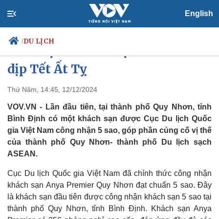
English
DU LỊCH
/
Bình Định chuẩn bị đón khách
dịp Tết Ất Tỵ
Thứ Năm, 14:45, 12/12/2024
Chính trị
Xã hội
Đảng
Tin 24h
VOV.VN - Lần đầu tiên, tại thành phố Quy Nhơn, tỉnh
Tổ chức nhân sự
Dự báo thời tiết
Bình Định có một khách sạn được Cục Du lịch Quốc
Quốc hội
Giáo dục
gia Việt Nam công nhận 5 sao, góp phần củng cố vị thế
Nhận diện sự thật
Dấu ấn VOV
của thành phố Quy Nhơn- thành phố Du lịch sạch
Việc làm
ASEAN.
Biển đảo
Cục Du lịch Quốc gia Việt Nam đã chính thức công nhận
khách sạn Anya Premier Quy Nhơn đạt chuẩn 5 sao. Đây
là khách sạn đầu tiên được công nhận khách sạn 5 sao tại
thành phố Quy Nhơn, tỉnh Bình Định. Khách sạn Anya