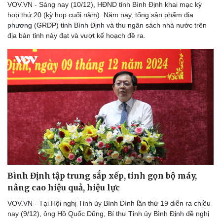
VOV.VN - Sáng nay (10/12), HĐND tỉnh Bình Định khai mạc kỳ
họp thứ 20 (kỳ họp cuối năm). Năm nay, tổng sản phẩm địa
phương (GRDP) tỉnh Bình Định và thu ngân sách nhà nước trên
địa bàn tỉnh này đạt và vượt kế hoạch đề ra.
Bình Định tập trung sắp xếp, tinh gọn bộ máy,
nâng cao hiệu quả, hiệu lực
VOV.VN - Tại Hội nghị Tỉnh ủy Bình Đình lần thứ 19 diễn ra chiều
Sức khỏe
Đời sống
nay (9/12), ông Hồ Quốc Dũng, Bí thư Tỉnh ủy Bình Định đề nghị