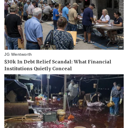
Thể thao
Ô tô - Xe máy
Bóng đá
Ô tô
Lịch thi đấu bóng đá
Xe máy
Thế giới thể thao
Tư vấn
eSports
Hậu trường