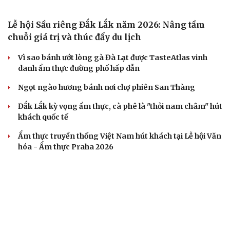
điểm đến tại châu Á
Du lịch Quảng Ninh: Chinh phục đỉnh Cao Xiêm hùng vĩ
CHECK-IN
Du lịch Đắk Lắk: Khám phá vẻ đẹp nguyên sơ khu
rừng ngập nước Hòa Thịnh
Khám phá Dinh III - nơi lưu giữ ký ức về vua Bảo Đại và
Nam Phương Hoàng hậu