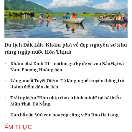
Chợ đêm độc đáo bên dòng Lan Thương ở Tây
Song Bản Nạp, Trung Quốc
Vẻ đẹp bình yên của cung đường phượng vĩ nổi tiếng
Vĩnh Long
Đại diện Việt Nam góp mặt trong 14 khu dự trữ sinh
quyển thế giới mới của UNESCO
Du lịch hè 2026: Đà Nẵng và Busan dẫn đầu danh sách