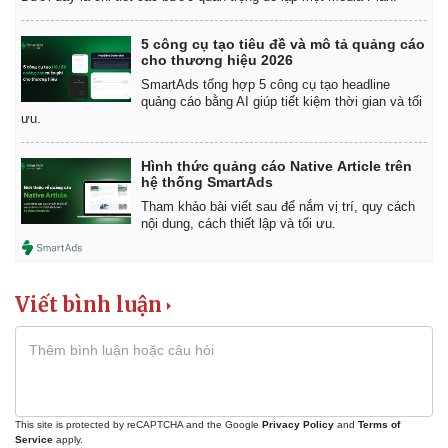
5 công cụ tạo tiêu đề và mô tả quảng cáo
cho thương hiệu 2026
SmartAds tổng hợp 5 công cụ tạo headline
quảng cáo bằng AI giúp tiết kiệm thời gian và tối
ưu.
Kinh tế
Thị trường
Hình thức quảng cáo Native Article trên
Bất động sản
Giá vàng
hệ thống SmartAds
Khởi nghiệp
Tiêu dùng
Tham khảo bài viết sau để nắm vị trí, quy cách
Tỷ giá
nội dung, cách thiết lập và tối ưu.
Chứng khoán
Giá cà phê
Viết bình luận
This site is protected by reCAPTCHA and the Google
Privacy Policy
and
Terms of
Service
apply.