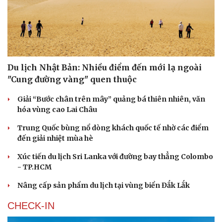
Văn hóa
Giải trí
Sân khấu - Điện ảnh
Nghệ sĩ
Văn học
Thời trang
SĂN TOUR
Âm nhạc
Sao Việt
Di sản
Du lịch Nhật Bản: Nhiều điểm đến mới lạ ngoài
"Cung đường vàng" quen thuộc
Giải “Bước chân trên mây” quảng bá thiên nhiên, văn
hóa vùng cao Lai Châu