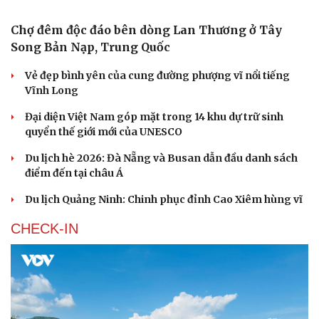
Bôi nhọ trên mạng: Thế giới xử lý người tung tin
xúc phạm thế nào?
Chi phí xây nhà mái Nhật 1 tầng 3 phòng ngủ 100m2 hết
bao nhiêu tiền?
Tôi bất lực khi vợ luôn mang chuyện ở rể ra làm "vũ khí"
sau mỗi lần cãi nhau
Vì sao nhiều người nổi mẩn sau khi bơi?
Nhiều người thú nhận từng đi tiểu trong bể bơi
Cải chính
ẢNH CỦA BẠN