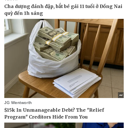
Pháp luật
Quân sự - Quốc phòng
Vụ án
Vũ khí
Tin nóng
Việt Nam
Tư vấn luật
Phân tích