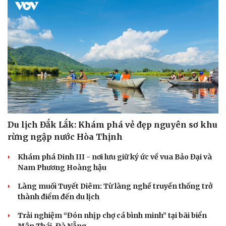
Trung Quốc bùng nổ dòng khách quốc tế nhờ các điểm
đến giải nhiệt mùa hè
Xúc tiến du lịch Sri Lanka với đường bay thẳng Colombo
- TP.HCM
Nâng cấp sản phẩm du lịch tại vùng biển Đắk Lắk
CHECK-IN
Du lịch
Podcast