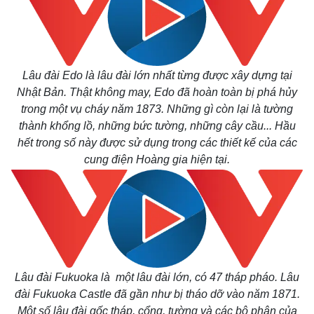
Lâu đài Edo là lâu đài lớn nhất từng được xây dựng tại
Nhật Bản. Thật không may, Edo đã hoàn toàn bị phá hủy
Kinh tế
Thị trường
trong một vụ cháy năm 1873. Những gì còn lại là tường
Bất động sản
Giá vàng
thành khổng lồ, những bức tường, những cây cầu... Hầu
Khởi nghiệp
Tiêu dùng
hết trong số này được sử dụng trong các thiết kế của các
Tỷ giá
cung điện Hoàng gia hiện tại.
Chứng khoán
Giá cà phê
Lâu đài Fukuoka là một lâu đài lớn, có 47 tháp pháo. Lâu
đài Fukuoka Castle đã gần như bị tháo dỡ vào năm 1871.
Một số lâu đài gốc tháp, cổng, tường và các bộ phận của