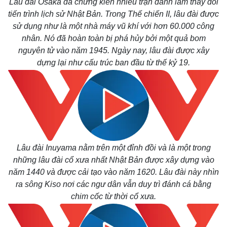
Lâu đài Osaka đã chứng kiến nhiều trận đánh làm thay đổi
tiến trình lịch sử Nhật Bản. Trong Thế chiến II, lâu đài được
sử dụng như là một nhà máy vũ khí với hơn 60.000 công
nhân. Nó đã hoàn toàn bị phá hủy bởi một quả bom
nguyên tử vào năm 1945. Ngày nay, lâu đài được xây
dựng lại như cấu trúc ban đầu từ thế kỷ 19.
Lâu đài Inuyama nằm trên một đỉnh đồi và là một trong
những lâu đài cổ xưa nhất Nhật Bản được xây dựng vào
năm 1440 và được cải tạo vào năm 1620. Lâu đài này nhìn
ra sông Kiso nơi các ngư dân vẫn duy trì đánh cá bằng
chim cốc từ thời cổ xưa.