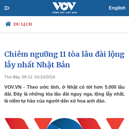
English
DU LỊCH
/
Chiêm ngưỡng 11 tòa lâu đài lộng
Chính trị
Xã hội
Đảng
Tin 24h
lẫy nhất Nhật Bản
Tổ chức nhân sự
Dự báo thời tiết
Quốc hội
Giáo dục
Thứ Bảy, 09:12, 01/10/2016
Nhận diện sự thật
Dấu ấn VOV
Việc làm
VOV.VN - Theo ước tính, ở Nhật có tới hơn 5.000 lâu
Biển đảo
đài. Đây là những tòa lâu đài nguy nga, lộng lẫy nhất,
là niềm tự hào của người dân xứ hoa anh đào.