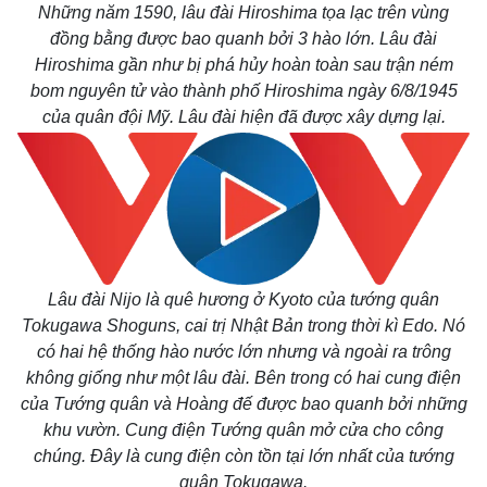
Những năm 1590, lâu đài
Hiroshima tọa lạc trên
vùng
đồng bằng được bao quanh bởi 3 hào lớn. Lâu đài
Hiroshima gần như bị phá hủy hoàn toàn sau trận ném
bom nguyên tử vào thành phố Hiroshima ngày 6/8/1945
của quân đội Mỹ. Lâu đài hiện đã được xây dựng lại.
Thế giới
Multimedia
Quan sát
Video
Cuộc sống đó đây
Ảnh
Hồ sơ
E-Magazine
Lâu đài Nijo là quê hương ở Kyoto của tướng quân
Infographic
Tokugawa Shoguns, cai trị Nhật Bản trong thời kì Edo. Nó
có hai hệ thống hào nước lớn nhưng và ngoài ra trông
không giống như một lâu đài. Bên trong có hai cung điện
của Tướng quân và Hoàng đế được bao quanh bởi những
khu vườn. Cung điện Tướng quân mở cửa cho công
chúng. Đây là cung điện còn tồn tại lớn nhất của tướng
quân Tokugawa.