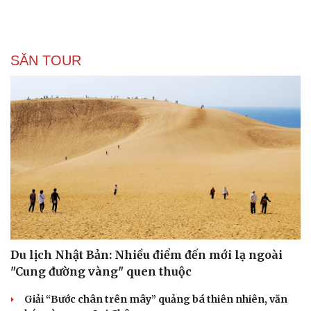
Văn hóa
Giải trí
Sân khấu - Điện ảnh
Nghệ sĩ
SĂN TOUR
Văn học
Thời trang
Âm nhạc
Sao Việt
Di sản
Du lịch Nhật Bản: Nhiều điểm đến mới lạ ngoài
"Cung đường vàng" quen thuộc
Giải “Bước chân trên mây” quảng bá thiên nhiên, văn