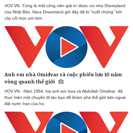
Sức khỏe
Đời sống
VOV.VN -Từng là một công viên giải trí được coi như Disneyland
Dinh dưỡng - món ngon
Nhà đẹp
của Nhật Bản, Nara Dreamland giờ đây đã bị "nuốt chửng" bởi
Cây thuốc
Blog
cây cối mọc um tùm.
Sản phụ khoa
Tình yêu - Gia đình
Nhi khoa
Nam khoa
Làm đẹp - giảm cân
Phòng mạch online
Ăn sạch sống khỏe
Anh em nhà Omidvar và cuộc phiêu lưu 10 năm
vòng quanh thế giới
VOV.VN - Năm 1954, hai anh em Issa và Abdullah Omidvar đã
thực hiện một chuyến đi táo bạo để khám phá thế giới bên ngoài
đất nước Iran của họ.