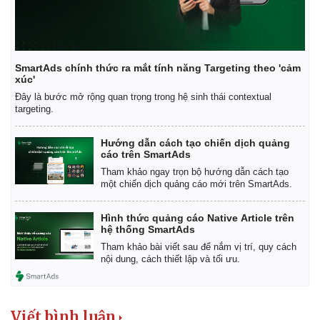
SmartAds chính thức ra mắt tính năng Targeting theo 'cảm
xúc'
Pháp luật
Quân sự - Quốc phòng
Đây là bước mở rộng quan trọng trong hệ sinh thái contextual
targeting.
Vụ án
Vũ khí
Tin nóng
Việt Nam
Tư vấn luật
Phân tích
Hướng dẫn cách tạo chiến dịch quảng
cáo trên SmartAds
Tham khảo ngay trọn bộ hướng dẫn cách tạo
một chiến dịch quảng cáo mới trên SmartAds.
Hình thức quảng cáo Native Article trên
hệ thống SmartAds
Tham khảo bài viết sau để nắm vị trí, quy cách
nội dung, cách thiết lập và tối ưu.
Viết bình luận