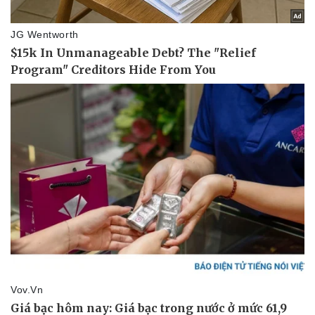
Thể thao
Ô tô - Xe máy
Bóng đá
Ô tô
Lịch thi đấu bóng đá
Xe máy
Thế giới thể thao
Tư vấn
eSports
Hậu trường