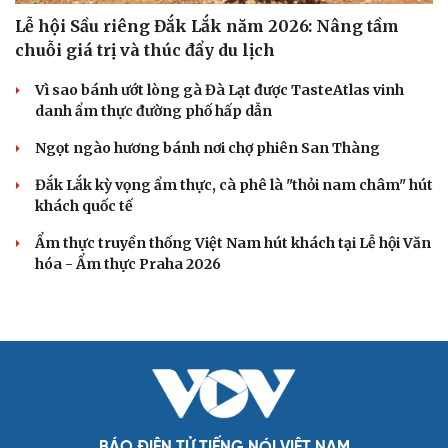
Lễ hội Sầu riêng Đắk Lắk năm 2026: Nâng tầm
chuỗi giá trị và thúc đẩy du lịch
Vì sao bánh ướt lòng gà Đà Lạt được TasteAtlas vinh
danh ẩm thực đường phố hấp dẫn
Ngọt ngào hương bánh nơi chợ phiên San Thàng
Đắk Lắk kỳ vọng ẩm thực, cà phê là "thỏi nam châm" hút
khách quốc tế
Ẩm thực truyền thống Việt Nam hút khách tại Lễ hội Văn
hóa - Ẩm thực Praha 2026
BÁO ĐIỆN TỬ TIẾNG NÓI VIỆT NAM