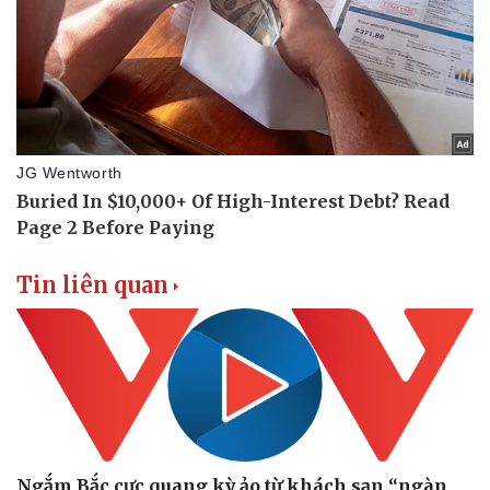
Doanh nghiệp
Công nghệ
Thông tin doanh nghiệp
Sành điệu
Doanh nghiệp 24h
Tin Công nghệ
Doanh nhân
Trải nghiệm
Vì cộng đồng
Chuyển đổi số
Tin liên quan
Ngắm Bắc cực quang kỳ ảo từ khách sạn “ngàn