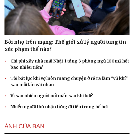
Du lịch
Podcast
Tư vấn
Câu chuyện thời sự
Săn Tour
Đọc truyện đêm khuya
check-in
Cửa sổ tình yêu
Kể chuyện cho bé
Hạt giống tâm hồn
Bôi nhọ trên mạng: Thế giới xử lý người tung tin
xúc phạm thế nào?
Chi phí xây nhà mái Nhật 1 tầng 3 phòng ngủ 100m2 hết
bao nhiêu tiền?
Tôi bất lực khi vợ luôn mang chuyện ở rể ra làm "vũ khí"
sau mỗi lần cãi nhau
Vì sao nhiều người nổi mẩn sau khi bơi?
Nhiều người thú nhận từng đi tiểu trong bể bơi
ẢNH CỦA BẠN