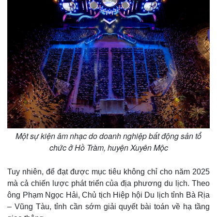
Một sự kiện âm nhạc do doanh nghiệp bất động sản tổ
chức ở Hồ Tràm, huyện Xuyên Mộc
Thể thao
Ô tô - Xe máy
Bóng đá
Ô tô
Tuy nhiên, để đạt được mục tiêu không chỉ cho năm 2025
Lịch thi đấu bóng đá
Xe máy
mà cả chiến lược phát triển của địa phương du lịch. Theo
Thế giới thể thao
Tư vấn
ông Phạm Ngọc Hải, Chủ tịch Hiệp hội Du lịch tỉnh Bà Rịa
eSports
– Vũng Tàu, tỉnh cần sớm giải quyết bài toán về hạ tầng
Hậu trường