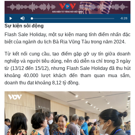
R
-
6:26
L
P
M
o
l
u
Sự kiện sôi động
a
a
t
e
d
y
e
e
Flash Sale Holiday, một sự kiện mang tính điểm nhấn đặc
d
m
:
1
biệt của ngành du lịch Bà Rịa Vũng Tàu trong năm 2024.
.
a
5
9
%
Từ kết nối cung cầu, tạo điểm gặp gỡ uy tín giữa doanh
i
nghiệp và người tiêu dùng, nên dù diễn ra chỉ trong 3 ngày
n
từ (13/12 đến 15/12), nhưng Flash Sale Holiday đã thu hút
i
khoảng 40.000 lượt khách đến tham quan mua sắm,
n
doanh thu đạt khoảng 8,12 tỷ đồng.
g
T
i
m
e