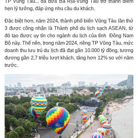
TP Vũng Tàu... đã đưa Bà Rịa-Vũng Tàu trở thành điểm
hẹn lý tưởng, đáp ứng nhu cầu du khách.
Đặc biệt hơn, năm 2024, thành phố biển Vũng Tàu lần thứ
3 được công nhận là Thành phố du lịch sạch ASEAN, từ
đó tạo được uy tín cho ngành du lịch của tỉnh Đông Nam
Bộ này. Thế nên, trong năm 2024, riêng TP Vũng Tàu, mức
doanh thu lưu trú du lịch đã đạt gần 10.000 tỷ đồng, tương
đương gần 2,7 triệu lượt khách, tăng hơn 12% so với năm
trước.
Kinh tế
Thị trường
Bất động sản
Giá vàng
Khởi nghiệp
Tiêu dùng
Tỷ giá
Chứng khoán
Giá cà phê