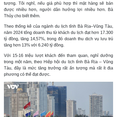
tượng. Tôi nghĩ, nếu giá phù hợp thì mặt hàng sẽ bán
Thế giới
Multimedia
được nhiều hơn, người dân hưởng lợi nhiều hơn. Bà
Quan sát
Video
Thủy cho biết thêm.
Cuộc sống đó đây
Ảnh
Hồ sơ
E-Magazine
Theo thống kê của ngành du lịch tỉnh Bà Rịa–Vũng Tàu,
Infographic
năm 2024 tổng doanh thu từ khách du lịch đạt hơn 17.300
tỷ đồng, tăng 14,57%, trong đó doanh thu dịch vụ lưu trú
tăng hơn 13% với 6.240 tỷ đồng.
Với 15-16 triệu lượt khách đến tham quan, nghỉ dưỡng
trong một năm, theo Hiệp hội du lịch tỉnh Bà Rịa – Vũng
Tàu, đây là mức tăng trưởng rất ấn tượng mà rất ít địa
phương có thể đạt được.