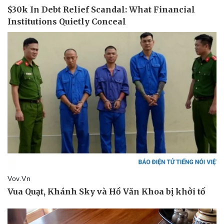
Du lịch
Podcast
Tư vấn
Câu chuyện thời sự
Săn Tour
Đọc truyện đêm khuya
check-in
Cửa sổ tình yêu
Kể chuyện cho bé
Hạt giống tâm hồn