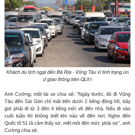
Pháp luật
Quân sự - Quốc phòng
Vụ án
Vũ khí
Tin nóng
Việt Nam
Tư vấn luật
Phân tích
Khách du lịch ngại đến Bà Rịa - Vũng Tàu vì tình trạng ùn
ứ giao thông trên QL51
Anh Cường, một lái xe chia sẻ: "Ngày trước, tôi đi Vũng
Tàu đến Sài Gòn chỉ mất trên dưới 2 tiếng đồng hồ, bây
giờ phải đi từ 3 đến 4 tiếng mới về đến nhà. Nếu đi vào
cuối tuần thì không biết khi nào về đến nơi. Nghe đến
Quốc lộ 51 là cảm thấy sợ, mệt mỏi đến mức phải sợ", anh
Cường chia sẻ.