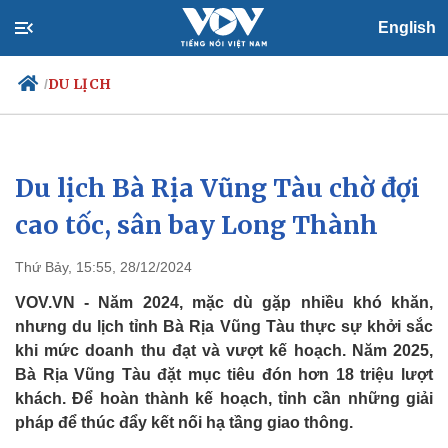
English
DU LỊCH
/
Du lịch Bà Rịa Vũng Tàu chờ đợi
Chính trị
Xã hội
Đảng
Tin 24h
cao tốc, sân bay Long Thành
Tổ chức nhân sự
Dự báo thời tiết
Quốc hội
Giáo dục
Thứ Bảy, 15:55, 28/12/2024
Nhận diện sự thật
Dấu ấn VOV
Việc làm
VOV.VN - Năm 2024, mặc dù gặp nhiều khó khăn,
Biển đảo
nhưng du lịch tỉnh Bà Rịa Vũng Tàu thực sự khởi sắc
khi mức doanh thu đạt và vượt kế hoạch. Năm 2025,
Bà Rịa Vũng Tàu đặt mục tiêu đón hơn 18 triệu lượt
khách. Để hoàn thành kế hoạch, tỉnh cần những giải
pháp để thúc đẩy kết nối hạ tầng giao thông.