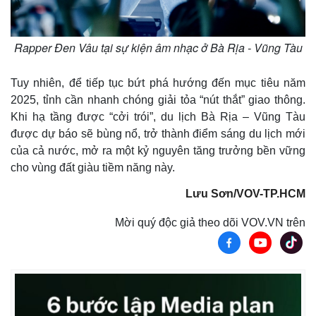
Rapper Đen Vâu tại sự kiện âm nhạc ở Bà Rịa - Vũng Tàu
Tuy nhiên, để tiếp tục bứt phá hướng đến mục tiêu năm
2025, tỉnh cần nhanh chóng giải tỏa “nút thắt” giao thông.
Khi hạ tầng được “cởi trói”, du lịch Bà Rịa – Vũng Tàu
được dự báo sẽ bùng nổ, trở thành điểm sáng du lịch mới
của cả nước, mở ra một kỷ nguyên tăng trưởng bền vững
cho vùng đất giàu tiềm năng này.
Lưu Sơn/VOV-TP.HCM
Mời quý độc giả theo dõi VOV.VN trên
Sức khỏe
Đời sống
Dinh dưỡng - món ngon
Nhà đẹp
Cây thuốc
Blog