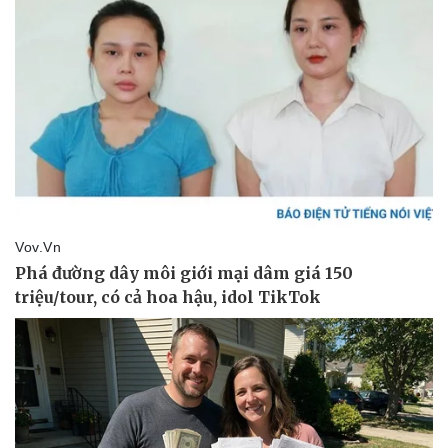
Văn hóa
Giải trí
Sân khấu - Điện ảnh
Nghệ sĩ
Văn học
Thời trang
Âm nhạc
Sao Việt
Di sản