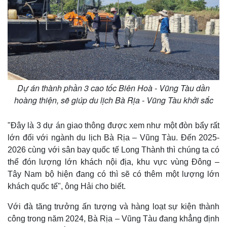
Doanh nghiệp
Công nghệ
Thông tin doanh nghiệp
Sành điệu
Dự án thành phần 3 cao tốc Biên Hoà - Vũng Tàu dần
Doanh nghiệp 24h
Tin Công nghệ
hoàng thiện, sẽ giúp du lịch Bà Rịa - Vũng Tàu khởi sắc
Doanh nhân
Trải nghiệm
Vì cộng đồng
Chuyển đổi số
"Đây là 3 dự án giao thông được xem như một đòn bẩy rất
lớn đối với ngành du lịch Bà Rịa – Vũng Tàu. Đến 2025-
2026 cùng với sân bay quốc tế Long Thành thì chúng ta có
thể đón lượng lớn khách nội địa, khu vực vùng Đông –
Tây Nam bộ hiện đang có thì sẽ có thêm một lượng lớn
khách quốc tế", ông Hải cho biết.
Với đà tăng trưởng ấn tượng và hàng loạt sự kiện thành
công trong năm 2024, Bà Rịa – Vũng Tàu đang khẳng định