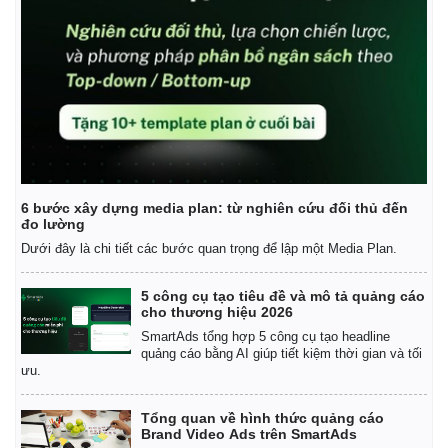
Sản phụ khoa
Tình yêu - Gia đình
Nhi khoa
Nam khoa
Làm đẹp - giảm cân
Phòng mạch online
Ăn sạch sống khỏe
6 bước xây dựng media plan: từ nghiên cứu đối thủ đến
đo lường
Dưới đây là chi tiết các bước quan trọng để lập một Media Plan.
5 công cụ tạo tiêu đề và mô tả quảng cáo
cho thương hiệu 2026
SmartAds tổng hợp 5 công cụ tạo headline
quảng cáo bằng AI giúp tiết kiệm thời gian và tối
ưu.
Tổng quan về hình thức quảng cáo
Brand Video Ads trên SmartAds