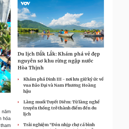
T
i
m
e
Du lịch Đắk Lắk: Khám phá vẻ đẹp
nguyên sơ khu rừng ngập nước
Hòa Thịnh
Khám phá Dinh III - nơi lưu giữ ký ức về
vua Bảo Đại và Nam Phương Hoàng
hậu
Làng muối Tuyết Diêm: Từ làng nghề
truyền thống trở thành điểm đến du
2 năm
lịch
n hóa
Trải nghiệm “Đón nhịp chợ cá bình
g tham