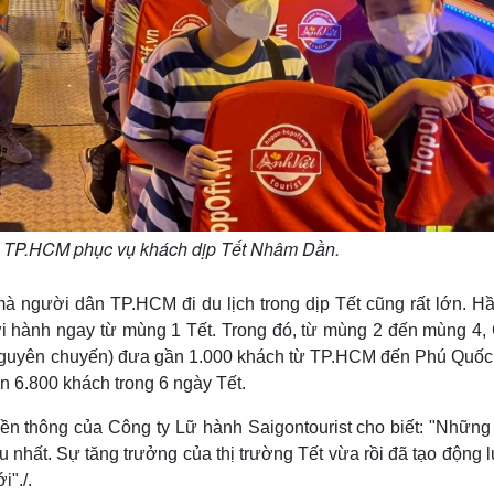
tại TP.HCM phục vụ khách dịp Tết Nhâm Dần.
à người dân TP.HCM đi du lịch trong dịp Tết cũng rất lớn. Hầ
i hành ngay từ mùng 1 Tết. Trong đó, từ mùng 2 đến mùng 4,
ao nguyên chuyến) đưa gần 1.000 khách từ TP.HCM đến Phú Quốc
n 6.800 khách trong 6 ngày Tết.
ền thông của Công ty Lữ hành Saigontourist cho biết: "Những
 nhất. Sự tăng trưởng của thị trường Tết vừa rồi đã tạo động 
i"./.