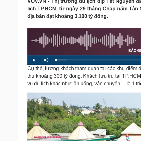
VOV.VN - Thị trường du lịch dịp Tết Nguyên đ
Tin nóng
Việt Nam
lịch TP.HCM, từ ngày 29 tháng Chạp năm Tân 
Tư vấn luật
Phân tích
địa bàn đạt khoảng 3.100 tỷ đồng.
Sức khỏe
Đời sống
Dinh dưỡng - món ngon
Nhà đẹp
Cây thuốc
Blog
Sản phụ khoa
Tình yêu - Gia đình
L
P
M
Nhi khoa
o
l
u
a
Cụ thể, lượng khách tham quan tại các khu điểm 
a
t
Nam khoa
d
y
e
e
Làm đẹp - giảm cân
thu khoảng 300 tỷ đồng. Khách lưu trú tại TP.HC
d
:
Phòng mạch online
vụ du lịch khác như: ăn uống, vận chuyển,... là 1 t
5
.
Ăn sạch sống khỏe
0
0
%
Cải chính