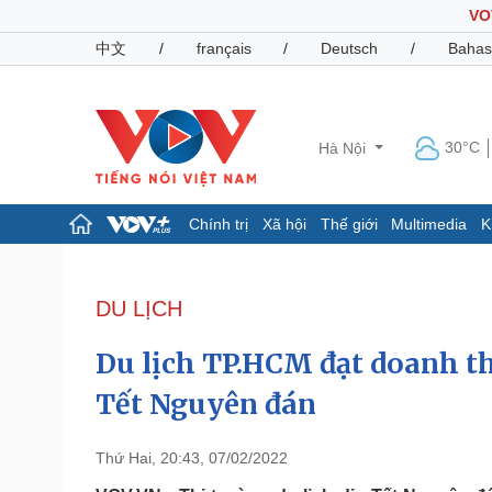
VO
中文
/
français
/
Deutsch
/
Bahas
30°C
Hà Nội
Chính trị
Xã hội
Thế giới
Multimedia
K
Chính trị
Xã hội
Đảng
Tin 24h
DU LỊCH
Tổ chức nhân sự
Dự báo thời tiết
Quốc hội
Giáo dục
Du lịch TP.HCM đạt doanh th
Nhận diện sự thật
Dấu ấn VOV
Việc làm
Tết Nguyên đán
Biển đảo
Pháp luật
Quân sự - Quốc phòng
Thứ Hai, 20:43, 07/02/2022
Vụ án
Vũ khí