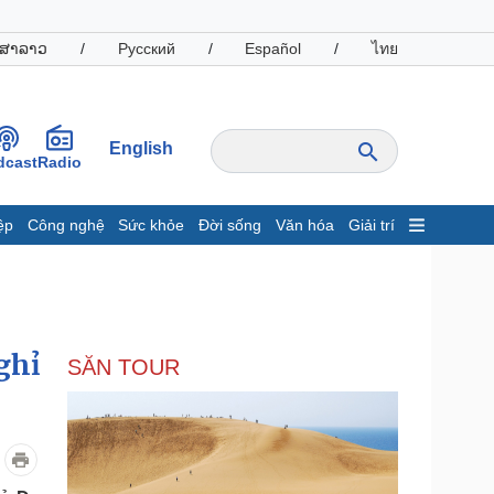
ສາລາວ
/
Русский
/
Español
/
ไทย
English
dcast
Radio
ệp
Công nghệ
Sức khỏe
Đời sống
Văn hóa
Giải trí
inh tế
Thị trường
ất động sản
Giá vàng
hởi nghiệp
Tiêu dùng
Tỷ giá
ghỉ
SĂN TOUR
Chứng khoán
Giá cà phê
oanh nghiệp
Công nghệ
hông tin doanh nghiệp
Sành điệu