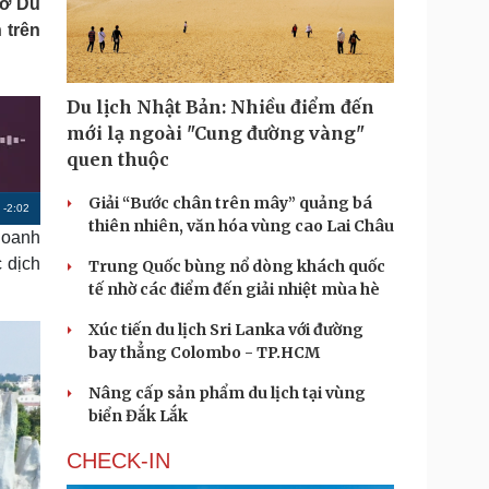
Sở Du
Doanh nghiệp 24h
Tin Công nghệ
 trên
Doanh nhân
Trải nghiệm
ì cộng đồng
Chuyển đổi số
Du lịch Nhật Bản: Nhiều điểm đến
u lịch
Podcast
mới lạ ngoài "Cung đường vàng"
Tư vấn
Câu chuyện thời sự
quen thuộc
Săn Tour
Đọc truyện đêm khuya
heck-in
Cửa sổ tình yêu
Giải “Bước chân trên mây” quảng bá
R
-
2:02
Kể chuyện cho bé
thiên nhiên, văn hóa vùng cao Lai Châu
doanh
Hạt giống tâm hồn
e
 dịch
Trung Quốc bùng nổ dòng khách quốc
m
tế nhờ các điểm đến giải nhiệt mùa hè
a
Xúc tiến du lịch Sri Lanka với đường
i
bay thẳng Colombo - TP.HCM
n
Nâng cấp sản phẩm du lịch tại vùng
i
biển Đắk Lắk
n
CHECK-IN
g