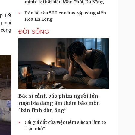
minh” tại bãi biển Mân Thái, Đà Nẵng
Đàn bồ câu 500 con bay rợp công viên
p Tết
Hoa Hạ Long
g mui
t công
ĐỜI SỐNG
Bác sĩ cảnh báo phim người lớn,
rượu bia đang âm thầm bào mòn
"bản lĩnh đàn ông"
Cái giá đắt của việc tiêm silicon làm to
"cậu nhỏ"