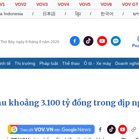
V1
VOV2
VOV3
VOV4
VOV5
VOV6
VOV GT
a Indonesia
/
日本語
/
ខ្មែរ
/
한국어
/
ພາ
Thứ Bảy, ngày 8 tháng 8 năm 2026
Po
inh tế
Thị trường
Pháp luật
Thể thao
Ô tô - Xe máy
Doanh nghi
Thế giới
Multimedia
K
Quan sát
Video
B
Cuộc sống đó đây
Ảnh
K
Hồ sơ
E-Magazine
u khoảng 3.100 tỷ đồng trong dịp n
Infographic
Thể thao
Ô tô - Xe máy
D
Bóng đá
Ô tô
T