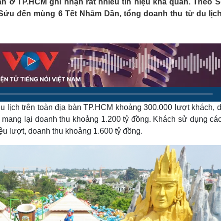
án ở TP.HCM ghi nhận rất nhiều tín hiệu khả quan. Theo 
Lịch thi đấu bóng đá
Xe máy
Sửu đến mùng 6 Tết Nhâm Dần, tổng doanh thu từ du lịch
Thế giới thể thao
Tư vấn
eSports
V
Hậu trường
Văn hóa
Giải trí
D
Sân khấu - Điện ảnh
Nghệ sĩ
Văn học
Thời trang
Âm nhạc
Sao Việt
c
Di sản
du lịch trên toàn địa bàn TP.HCM khoảng 300.000 lượt khách, 
M mang lại doanh thu khoảng 1.200 tỷ đồng. Khách sử dụng các
riệu lượt, doanh thu khoảng 1.600 tỷ đồng.