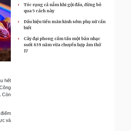
Tóc rụng cả nắm khi gội đầu, đừng bỏ
qua 5 cách này
Dấu hiệu tiền mãn kinh sớm phụ nữ cần
biết
Cây đại phong cầm tấu một bản nhạc
suốt 639 năm vừa chuyển hợp âm thứ
17
u hết
 Công
. Còn
 điểm
lực và