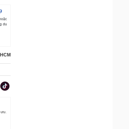
9
 hoặc
ng du
.HCM
 ưu.