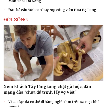
Mân Thái, Đà Nẵng
Đàn bồ câu 500 con bay rợp công viên Hoa Hạ Long
ĐỜI SỐNG
Xem khách Tây lúng túng chặt gà luộc, dân
mạng đùa "chưa đủ trình lấy vợ Việt"
Vì sao lạc đà có thể đi hàng nghìn km trên sa mạc khô
nóng?