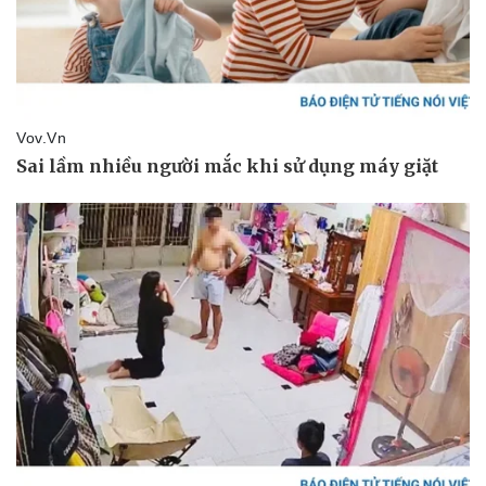
Thể thao
Ô tô - Xe máy
Bóng đá
Ô tô
Lịch thi đấu bóng đá
Xe máy
Thế giới thể thao
Tư vấn
eSports
Hậu trường