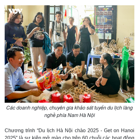
Các doanh nghiệp, chuyên gia khảo sát tuyến du lịch làng
nghề phía Nam Hà Nội
Kinh tế
Thị trường
Bất động sản
Giá vàng
Chương trình “Du lịch Hà Nội chào 2025 - Get on Hanoi
Khởi nghiệp
Tiêu dùng
2025” là sự kiện mở màn cho trên 60 chuỗi các hoạt động
Tỷ giá