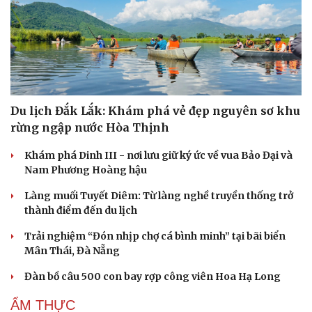
Du lịch Đắk Lắk: Khám phá vẻ đẹp nguyên sơ khu
rừng ngập nước Hòa Thịnh
Khám phá Dinh III - nơi lưu giữ ký ức về vua Bảo Đại và
Nam Phương Hoàng hậu
Làng muối Tuyết Diêm: Từ làng nghề truyền thống trở
thành điểm đến du lịch
Cải chính
Trải nghiệm “Đón nhịp chợ cá bình minh” tại bãi biển
Mân Thái, Đà Nẵng
Đàn bồ câu 500 con bay rợp công viên Hoa Hạ Long
ẨM THỰC