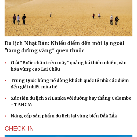
Du lịch Nhật Bản: Nhiều điểm đến mới lạ ngoài
"Cung đường vàng" quen thuộc
Văn hóa
Giải trí
Sân khấu - Điện ảnh
Nghệ sĩ
Giải “Bước chân trên mây” quảng bá thiên nhiên, văn
Văn học
Thời trang
hóa vùng cao Lai Châu
Âm nhạc
Sao Việt
Di sản
Trung Quốc bùng nổ dòng khách quốc tế nhờ các điểm
đến giải nhiệt mùa hè
Xúc tiến du lịch Sri Lanka với đường bay thẳng Colombo
- TP.HCM
Nâng cấp sản phẩm du lịch tại vùng biển Đắk Lắk
CHECK-IN