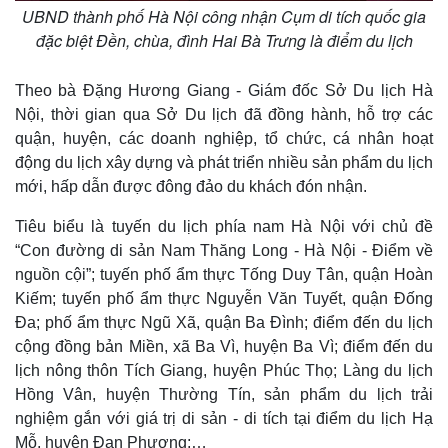
UBND thành phố Hà Nội công nhận Cụm di tích quốc gia
đặc biệt Đền, chùa, đình Hai Bà Trưng là điểm du lịch
Theo bà Đặng Hương Giang - Giám đốc Sở Du lịch Hà
Nội, thời gian qua Sở Du lịch đã đồng hành, hỗ trợ các
quận, huyện, các doanh nghiệp, tổ chức, cá nhân hoạt
động du lịch xây dựng và phát triển nhiều sản phẩm du lịch
mới, hấp dẫn được đông đảo du khách đón nhận.
Tiêu biểu là tuyến du lịch phía nam Hà Nội với chủ đề
“Con đường di sản Nam Thăng Long - Hà Nội - Điểm về
nguồn cội”; tuyến phố ẩm thực Tống Duy Tân, quận Hoàn
Kiếm; tuyến phố ẩm thực Nguyễn Văn Tuyết, quận Đống
Đa; phố ẩm thực Ngũ Xã, quận Ba Đình; điểm đến du lịch
cộng đồng bản Miền, xã Ba Vì, huyện Ba Vì; điểm đến du
lịch nông thôn Tích Giang, huyện Phúc Thọ; Làng du lịch
Hồng Vân, huyện Thường Tín, sản phẩm du lịch trải
nghiệm gắn với giá trị di sản - di tích tại điểm du lịch Hạ
Mỗ, huyện Đan Phượng;…