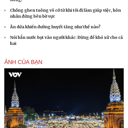
Du lịch
Podcast
Chồng ghen tuông vô cớ từ khi tôi đi làm giúp việc, hôn
Tư vấn
Câu chuyện thời sự
nhân đứng bên bờ vực
Săn Tour
Đọc truyện đêm khuya
check-in
Cửa sổ tình yêu
Ăn dứa khiến đường huyết tăng như thế nào?
Kể chuyện cho bé
Nói bắn nước bọt vào người khác: Đừng để khó xử cho cả
Hạt giống tâm hồn
hai
ẢNH CỦA BẠN