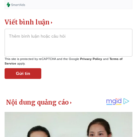
Viết bình luận
This site is protected by reCAPTCHA and the Google
Privacy Policy
and
Terms of
Service
apply.
Gửi tin