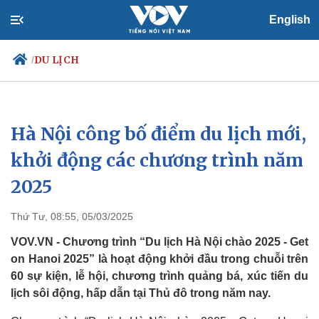
English
DU LỊCH
/
Hà Nội công bố điểm du lịch mới,
Chính trị
Xã hội
Đảng
Tin 24h
khởi động các chương trình năm
Tổ chức nhân sự
Dự báo thời tiết
2025
Quốc hội
Giáo dục
Nhận diện sự thật
Dấu ấn VOV
Việc làm
Thứ Tư, 08:55, 05/03/2025
Biển đảo
VOV.VN - Chương trình “Du lịch Hà Nội chào 2025 - Get
on Hanoi 2025” là hoạt động khởi đầu trong chuỗi trên
60 sự kiện, lễ hội, chương trình quảng bá, xúc tiến du
lịch sôi động, hấp dẫn tại Thủ đô trong năm nay.