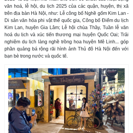
Chứng khoán
văn hoá, lễ hội, du lịch 2025 của các quận, huyện, thị xã
Giá cà phê
trên địa bàn Hà Nội, như: Lễ công bố Nghề gốm Kim Lan -
Di sản văn hóa phi vật thể quốc gia, Công bố Điểm du lịch
Kim Lan, huyện Gia Lâm; Lễ hội chùa Thầy, Tuần lễ văn
hoá du lịch và xúc tiến thương mại huyện Quốc Oai; Trải
nghiệm du lịch làng nghề trồng hoa huyện Mê Linh... góp
phần quảng bá rộng rãi hình ảnh Thủ đô Hà Nội đến với
bạn bè trong nước và quốc tế.