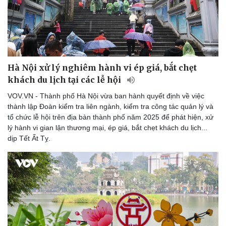
Hà Nội xử lý nghiêm hành vi ép giá, bắt chẹt
khách du lịch tại các lễ hội
VOV.VN - Thành phố Hà Nội vừa ban hành quyết định về việc
thành lập Đoàn kiểm tra liên ngành, kiểm tra công tác quản lý và
tổ chức lễ hội trên địa bàn thành phố năm 2025 để phát hiện, xử
Sức khỏe
Đời sống
lý hành vi gian lận thương mại, ép giá, bắt chẹt khách du lịch...
Dinh dưỡng - món ngon
Nhà đẹp
dịp Tết Ất Tỵ.
Cây thuốc
Blog
Sản phụ khoa
Tình yêu - Gia đình
Nhi khoa
Nam khoa
Làm đẹp - giảm cân
Phòng mạch online
Ăn sạch sống khỏe