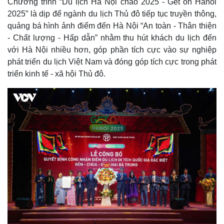
Chương trình “Du lịch Hà Nội chào 2025 - Get on Hanoi
2025” là dịp để ngành du lịch Thủ đô tiếp tục truyền thông,
quảng bá hình ảnh điểm đến Hà Nội “An toàn - Thân thiện
- Chất lượng - Hấp dẫn” nhằm thu hút khách du lịch đến
với Hà Nội nhiều hơn, góp phần tích cực vào sự nghiệp
phát triển du lịch Việt Nam và đóng góp tích cực trong phát
triển kinh tế - xã hội Thủ đô.