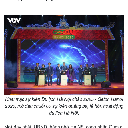
Thế giới
Multimedia
Quan sát
Video
Cuộc sống đó đây
Ảnh
Hồ sơ
E-Magazine
Infographic
Khai mạc sự kiện Du lịch Hà Nội chào 2025 - Geton Hanoi
2025, mở đầu chuỗi 60 sự kiện quảng bá, lễ hội, hoạt động
du lịch Hà Nội.
Mới đây nhất, UBND thành phố Hà Nội công nhận Cụm di