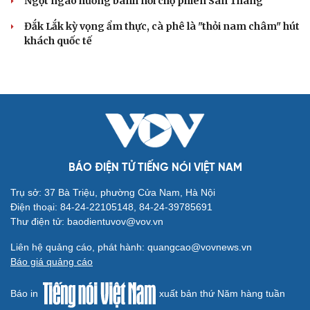
Ngọt ngào hương bánh nơi chợ phiên San Thàng
Đắk Lắk kỳ vọng ẩm thực, cà phê là "thỏi nam châm" hút
khách quốc tế
BÁO ĐIỆN TỬ TIẾNG NÓI VIỆT NAM
Trụ sở: 37 Bà Triệu, phường Cửa Nam, Hà Nội
Điện thoại: 84-24-22105148, 84-24-39785691
Thư điện tử: baodientuvov@vov.vn
Liên hệ quảng cáo, phát hành: quangcao@vovnews.vn
Báo giá quảng cáo
Báo in
xuất bản thứ Năm hàng tuần