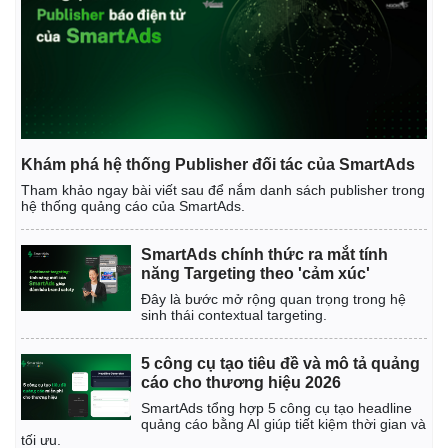
Khám phá hệ thống Publisher đối tác của SmartAds
Tham khảo ngay bài viết sau để nắm danh sách publisher trong
hệ thống quảng cáo của SmartAds.
Pháp luật
Quân sự - Quốc phòng
SmartAds chính thức ra mắt tính
Vụ án
Vũ khí
năng Targeting theo 'cảm xúc'
Tin nóng
Việt Nam
Đây là bước mở rộng quan trọng trong hệ
Tư vấn luật
Phân tích
sinh thái contextual targeting.
5 công cụ tạo tiêu đề và mô tả quảng
cáo cho thương hiệu 2026
SmartAds tổng hợp 5 công cụ tạo headline
quảng cáo bằng AI giúp tiết kiệm thời gian và
tối ưu.