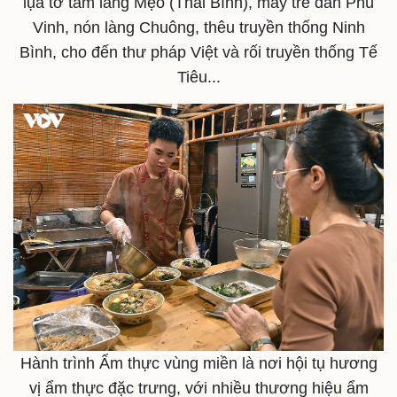
lụa tơ tằm làng Mẹo (Thái Bình), mây tre đan Phú
Vinh, nón làng Chuông, thêu truyền thống Ninh
Bình, cho đến thư pháp Việt và rối truyền thống Tế
Tiêu...
Pháp luật
Quân sự - Quốc phòng
Vụ án
Vũ khí
Tin nóng
Việt Nam
Tư vấn luật
Phân tích
Hành trình Ẩm thực vùng miền là nơi hội tụ hương
vị ẩm thực đặc trưng, với nhiều thương hiệu ẩm