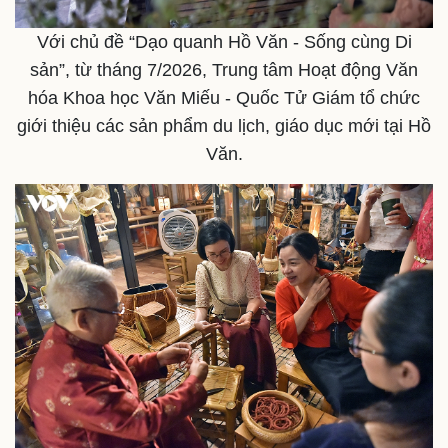
Với chủ đề “Dạo quanh Hồ Văn - Sống cùng Di
sản”, từ tháng 7/2026, Trung tâm Hoạt động Văn
hóa Khoa học Văn Miếu - Quốc Tử Giám tổ chức
giới thiệu các sản phẩm du lịch, giáo dục mới tại Hồ
Thế giới
Multimedia
Văn.
Quan sát
Video
Cuộc sống đó đây
Ảnh
Hồ sơ
E-Magazine
Infographic