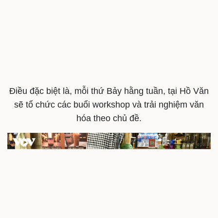
Du lịch
Podcast
Tư vấn
Câu chuyện thời sự
Điều đặc biệt là, mỗi thứ Bảy hằng tuần, tại Hồ Văn
Săn Tour
Đọc truyện đêm khuya
sẽ tổ chức các buổi workshop và trải nghiệm văn
check-in
Cửa sổ tình yêu
Kể chuyện cho bé
hóa theo chủ đề.
Hạt giống tâm hồn