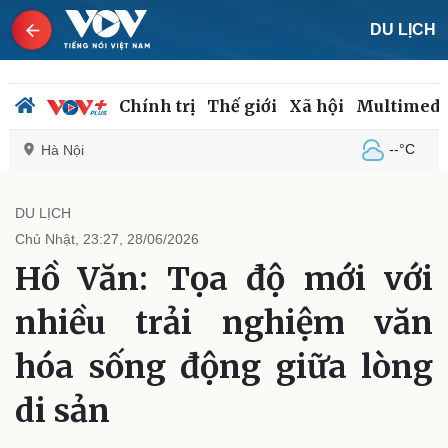
DU LỊCH
Chính trị
Thế giới
Xã hội
Multimedi
--°C
Hà Nội
DU LỊCH
Chủ Nhật, 23:27, 28/06/2026
Chính trị
Xã hội
Hồ Văn: Tọa độ mới với
Đảng
Tin 24h
Tổ chức nhân sự
Dự báo thời tiết
nhiều trải nghiệm văn
Quốc hội
Giáo dục
Nhận diện sự thật
Dấu ấn VOV
hóa sống động giữa lòng
Việc làm
Biển đảo
di sản