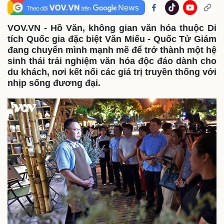
VOV.VN - Hồ Văn, không gian văn hóa thuộc Di
tích Quốc gia đặc biệt Văn Miếu - Quốc Tử Giám
đang chuyển mình mạnh mẽ để trở thành một hệ
sinh thái trải nghiệm văn hóa độc đáo dành cho
du khách, nơi kết nối các giá trị truyền thống với
nhịp sống đương đại.