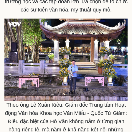
trường học và các tập đoàn lớn lựa chọn để tổ chức
các sự kiện văn hóa, mỹ thuật quy mô.
Thể thao
Ô tô - Xe máy
Bóng đá
Ô tô
Lịch thi đấu bóng đá
Xe máy
Thế giới thể thao
Tư vấn
eSports
Hậu trường
Theo ông Lê Xuân Kiêu, Giám đốc Trung tâm Hoạt
động Văn hóa Khoa học Văn Miếu - Quốc Tử Giám:
Điều đặc biệt của Hồ Văn không nằm ở từng gian
hàng riêng lẻ, mà nằm ở khả năng kết nối những