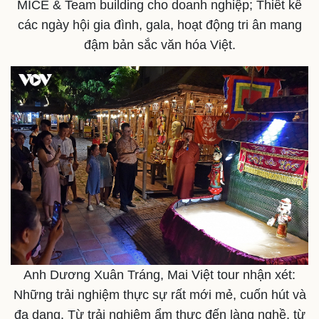
MICE & Team building cho doanh nghiệp; Thiết kế
các ngày hội gia đình, gala, hoạt động tri ân mang
Doanh nghiệp
Công nghệ
đậm bản sắc văn hóa Việt.
Thông tin doanh nghiệp
Sành điệu
Doanh nghiệp 24h
Tin Công nghệ
Doanh nhân
Trải nghiệm
Vì cộng đồng
Chuyển đổi số
Anh Dương Xuân Tráng, Mai Việt tour nhận xét:
Những trải nghiệm thực sự rất mới mẻ, cuốn hút và
đa dạng. Từ trải nghiệm ẩm thực đến làng nghề, từ