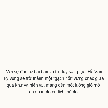
Văn hóa
Giải trí
Với sự đầu tư bài bản và tư duy sáng tạo, Hồ Văn
Sân khấu - Điện ảnh
Nghệ sĩ
kỳ vọng sẽ trở thành một “gạch nối” vững chắc giữa
Văn học
Thời trang
quá khứ và hiện tại, mang đến một luồng gió mới
Âm nhạc
Sao Việt
cho bản đồ du lịch thủ đô.
Di sản