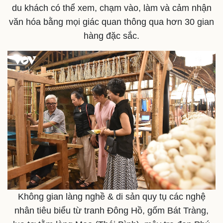
Kinh tế
Thị trường
du khách có thể xem, chạm vào, làm và cảm nhận
Bất động sản
Giá vàng
văn hóa bằng mọi giác quan thông qua hơn 30 gian
Khởi nghiệp
Tiêu dùng
hàng đặc sắc.
Tỷ giá
Chứng khoán
Giá cà phê
Không gian làng nghề & di sản quy tụ các nghệ
nhân tiêu biểu từ tranh Đông Hồ, gốm Bát Tràng,