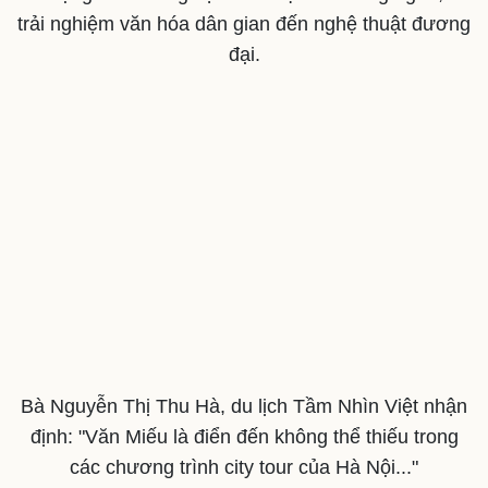
trải nghiệm văn hóa dân gian đến nghệ thuật đương
đại.
Sức khỏe
Đời sống
Bà Nguyễn Thị Thu Hà, du lịch Tầm Nhìn Việt nhận
Dinh dưỡng - món ngon
Nhà đẹp
Cây thuốc
Blog
định: "Văn Miếu là điển đến không thể thiếu trong
Sản phụ khoa
Tình yêu - Gia đình
các chương trình city tour của Hà Nội..."
Nhi khoa