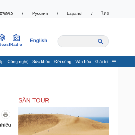
ສາລາວ
/
Русский
/
Español
/
ไทย
English
dcast
Radio
ệp
Công nghệ
Sức khỏe
Đời sống
Văn hóa
Giải trí
inh tế
Thị trường
ất động sản
Giá vàng
hởi nghiệp
Tiêu dùng
Tỷ giá
SĂN TOUR
Chứng khoán
Giá cà phê
oanh nghiệp
Công nghệ
nhiều
hông tin doanh nghiệp
Sành điệu