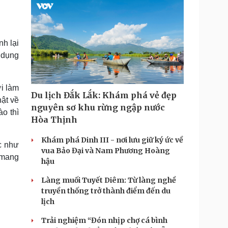
h lại
 dụng
i làm
Du lịch Đắk Lắk: Khám phá vẻ đẹp
hật về
nguyên sơ khu rừng ngập nước
o thì
Hòa Thịnh
Khám phá Dinh III - nơi lưu giữ ký ức về
c như
vua Bảo Đại và Nam Phương Hoàng
ể mang
hậu
Làng muối Tuyết Diêm: Từ làng nghề
truyền thống trở thành điểm đến du
lịch
Trải nghiệm “Đón nhịp chợ cá bình