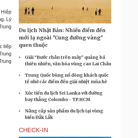
Doanh nghiệp 24h
Tin Công nghệ
Doanh nhân
Trải nghiệm
 Hiệp
ì cộng đồng
Chuyển đổi số
g. Lý
Trung
Du lịch Nhật Bản: Nhiều điểm đến
u lịch
Podcast
mới lạ ngoài "Cung đường vàng"
Tư vấn
Câu chuyện thời sự
quen thuộc
c tiếp
Săn Tour
Đọc truyện đêm khuya
Trung
heck-in
Cửa sổ tình yêu
Giải “Bước chân trên mây” quảng bá
Trung
Kể chuyện cho bé
thiên nhiên, văn hóa vùng cao Lai Châu
Hạt giống tâm hồn
Trung Quốc bùng nổ dòng khách quốc
tế nhờ các điểm đến giải nhiệt mùa hè
Xúc tiến du lịch Sri Lanka với đường
bay thẳng Colombo - TP.HCM
Nâng cấp sản phẩm du lịch tại vùng
biển Đắk Lắk
CHECK-IN