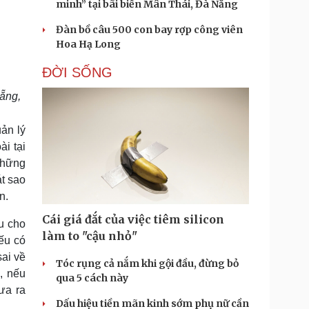
minh” tại bãi biển Mân Thái, Đà Nẵng
Đàn bồ câu 500 con bay rợp công viên
Hoa Hạ Long
ĐỜI SỐNG
Nẵng,
ản lý
i tại
những
át sao
n.
Cái giá đắt của việc tiêm silicon
u cho
làm to "cậu nhỏ"
ếu có
ai về
Tóc rụng cả nắm khi gội đầu, đừng bỏ
, nếu
qua 5 cách này
ưa ra
Dấu hiệu tiền mãn kinh sớm phụ nữ cần