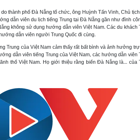
Lịch thi đấu bóng đá
Xe máy
Thế giới thể thao
Tư vấn
6 do thành phố Đà Nẵng tổ chức, ông Huỳnh Tấn Vinh, Chủ tịch
eSports
V
ớng dẫn viên du lịch tiếng Trung tại Đà Nẵng gần như đình côn
Hậu trường
Nẵng không sử dụng hướng dẫn viên Việt Nam. Các du khách 
Văn hóa
Giải trí
D
hướng dẫn viên người Trung Quốc đi cùng.
Sân khấu - Điện ảnh
Nghệ sĩ
ng Trung của Việt Nam cảm thấy rất bất bình và ảnh hưởng trự
Văn học
Thời trang
 hướng dẫn viên tiếng Trung của Việt Nam, các hướng dẫn viên 
Âm nhạc
Sao Việt
c
lãnh thổ Việt Nam. Họ giới thiệu rằng biển Đà Nẵng là... của 
Di sản