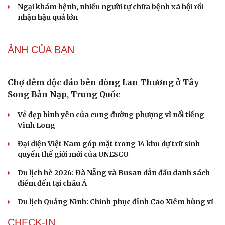
Phụ nữ nên quan tâm đến sức khỏe tình dục tuổi
mãn kinh như thế nào?
6 loại thực phẩm chức năng không nên uống cùng cà
phê buổi sáng
Đừng tưởng lập thu là hết nóng, phải đến tiết Xử thử mới
thật sự mát mẻ
Mèo sống thọ tới 31 tuổi, chủ nhân tiết lộ thói quen ít ai
ngờ