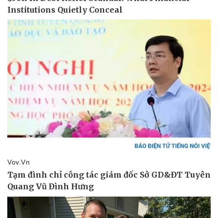
Thể thao
Ô tô - Xe máy
Bóng đá
Ô tô
Lịch thi đấu bóng đá
Xe máy
Thế giới thể thao
Tư vấn
eSports
Hậu trường