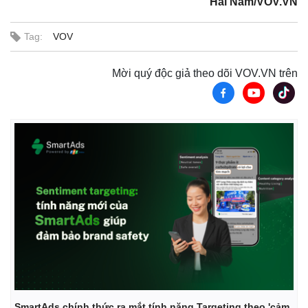
Hải Nam/VOV.VN
Tag:
VOV
Mời quý độc giả theo dõi VOV.VN trên
Kinh tế
Thị trường
Bất động sản
Giá vàng
Khởi nghiệp
Tiêu dùng
Tỷ giá
Chứng khoán
Giá cà phê
SmartAds chính thức ra mắt tính năng Targeting theo 'cảm