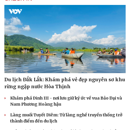
Ngại khám bệnh, nhiều người tự chữa bệnh xã hội rồi
nhận hậu quả lớn
Cải chính
ẢNH CỦA BẠN
Chợ đêm độc đáo bên dòng Lan Thương ở Tây
Song Bản Nạp, Trung Quốc
Vẻ đẹp bình yên của cung đường phượng vĩ nổi tiếng