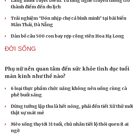
Du lịch
Podcast
Tư vấn
Câu chuyện thời sự
Săn Tour
Đọc truyện đêm khuya
check-in
Cửa sổ tình yêu
Kể chuyện cho bé
Du lịch Đắk Lắk: Khám phá vẻ đẹp nguyên sơ khu
Hạt giống tâm hồn
rừng ngập nước Hòa Thịnh
Khám phá Dinh III - nơi lưu giữ ký ức về vua Bảo Đại và
Nam Phương Hoàng hậu
Làng muối Tuyết Diêm: Từ làng nghề truyền thống trở
thành điểm đến du lịch
Trải nghiệm “Đón nhịp chợ cá bình minh” tại bãi biển
Mân Thái, Đà Nẵng
Đàn bồ câu 500 con bay rợp công viên Hoa Hạ Long
ĐỜI SỐNG