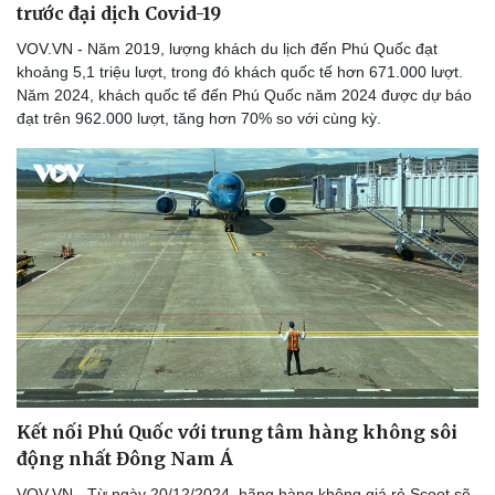
trước đại dịch Covid-19
Làm đẹp - giảm cân
Phòng mạch online
VOV.VN - Năm 2019, lượng khách du lịch đến Phú Quốc đạt
Ăn sạch sống khỏe
khoảng 5,1 triệu lượt, trong đó khách quốc tế hơn 671.000 lượt.
Năm 2024, khách quốc tế đến Phú Quốc năm 2024 được dự báo
đạt trên 962.000 lượt, tăng hơn 70% so với cùng kỳ.
Kết nối Phú Quốc với trung tâm hàng không sôi
động nhất Đông Nam Á
VOV.VN - Từ ngày 20/12/2024, hãng hàng không giá rẻ Scoot sẽ