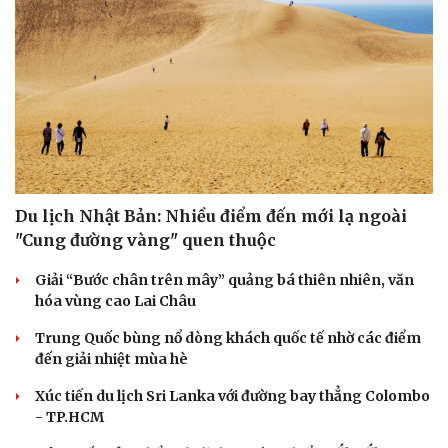
Sân khấu - Điện ảnh
Nghệ sĩ
Dưới đây là chi tiết các bước quan trọng để lập một Media Plan.
Văn học
Thời trang
Âm nhạc
Sao Việt
| SmartAds
Di sản
SĂN TOUR
Du lịch Nhật Bản: Nhiều điểm đến mới lạ ngoài