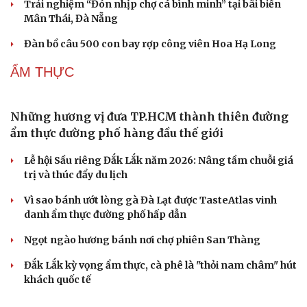
Vĩnh Long
Đại diện Việt Nam góp mặt trong 14 khu dự trữ sinh
quyển thế giới mới của UNESCO
Du lịch hè 2026: Đà Nẵng và Busan dẫn đầu danh sách
điểm đến tại châu Á
Du lịch Quảng Ninh: Chinh phục đỉnh Cao Xiêm hùng vĩ
CHECK-IN