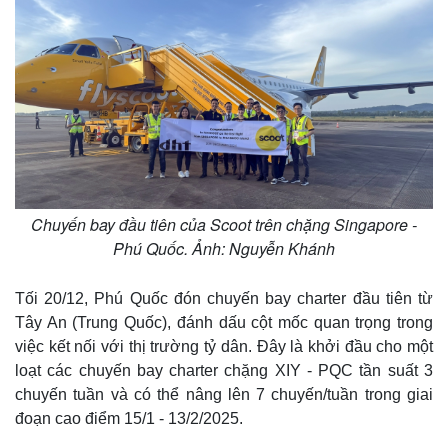
Chuyến bay đầu tiên của Scoot trên chặng Singapore -
Thế giới
Multimedia
Phú Quốc. Ảnh: Nguyễn Khánh
Quan sát
Video
Cuộc sống đó đây
Ảnh
Tối 20/12, Phú Quốc đón chuyến bay charter đầu tiên từ
Hồ sơ
E-Magazine
Tây An (Trung Quốc), đánh dấu cột mốc quan trọng trong
Infographic
việc kết nối với thị trường tỷ dân. Đây là khởi đầu cho một
loạt các chuyến bay charter chặng XIY - PQC tần suất 3
chuyến tuần và có thể nâng lên 7 chuyến/tuần trong giai
đoạn cao điểm 15/1 - 13/2/2025.