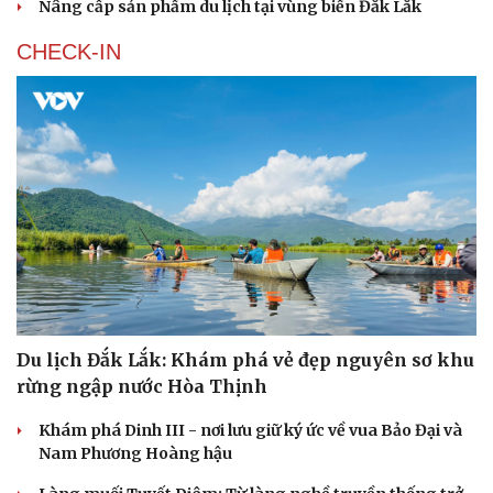
"Cung đường vàng" quen thuộc
Giải “Bước chân trên mây” quảng bá thiên nhiên, văn
hóa vùng cao Lai Châu
Trung Quốc bùng nổ dòng khách quốc tế nhờ các điểm
đến giải nhiệt mùa hè
Xúc tiến du lịch Sri Lanka với đường bay thẳng Colombo
- TP.HCM
Nâng cấp sản phẩm du lịch tại vùng biển Đắk Lắk
CHECK-IN