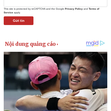
This site is protected by reCAPTCHA and the Google
Privacy Policy
and
Terms of
Service
apply.
Gửi tin
Pháp luật
Quân sự - Quốc phòng
Vụ án
Vũ khí
Tin nóng
Việt Nam
Tư vấn luật
Phân tích