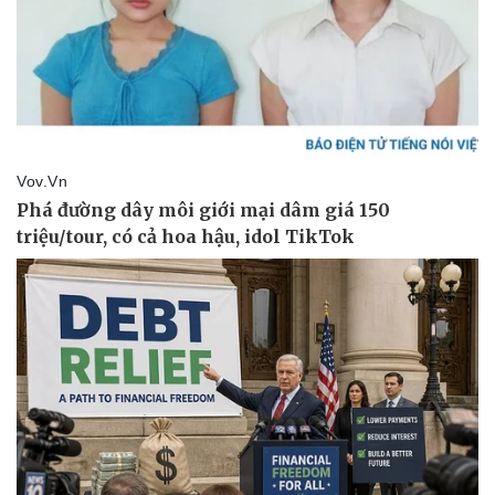
Doanh nghiệp
Công nghệ
Thông tin doanh nghiệp
Sành điệu
Doanh nghiệp 24h
Tin Công nghệ
Doanh nhân
Trải nghiệm
Vì cộng đồng
Chuyển đổi số