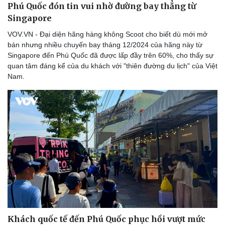
Phú Quốc đón tin vui nhờ đường bay thẳng từ
Singapore
VOV.VN - Đại diện hãng hàng không Scoot cho biết dù mới mở
bán nhưng nhiều chuyến bay tháng 12/2024 của hãng này từ
Singapore đến Phú Quốc đã được lấp đầy trên 60%, cho thấy sự
quan tâm đáng kể của du khách với "thiên đường du lịch" của Việt
Nam.
Sức khỏe
Đời sống
Dinh dưỡng - món ngon
Nhà đẹp
Cây thuốc
Blog
Sản phụ khoa
Tình yêu - Gia đình
Nhi khoa
Khách quốc tế đến Phú Quốc phục hồi vượt mức
Nam khoa