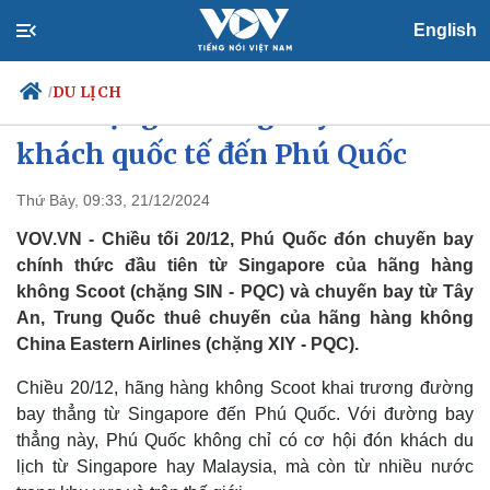
English
DU LỊCH
/
Khởi động 2 đường bay mới đưa
khách quốc tế đến Phú Quốc
Thứ Bảy, 09:33, 21/12/2024
Chính trị
Xã hội
Đảng
Tin 24h
VOV.VN - Chiều tối 20/12, Phú Quốc đón chuyến bay
Tổ chức nhân sự
Dự báo thời tiết
chính thức đầu tiên từ Singapore của hãng hàng
Quốc hội
Giáo dục
không Scoot (chặng SIN - PQC) và chuyến bay từ Tây
Nhận diện sự thật
Dấu ấn VOV
An, Trung Quốc thuê chuyến của hãng hàng không
Việc làm
China Eastern Airlines (chặng XIY - PQC).
Biển đảo
Chiều 20/12, hãng hàng không Scoot khai trương đường
bay thẳng từ Singapore đến Phú Quốc. Với đường bay
thẳng này, Phú Quốc không chỉ có cơ hội đón khách du
lịch từ Singapore hay Malaysia, mà còn từ nhiều nước