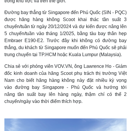
trong khu vực và trên thế giới.
Đường bay thẳng từ Singapore đến Phú Quốc (SIN - PQC)
được hãng hàng không Scoot khai thác tần suất 3
chuyến/tuần từ ngày 20/12/2024 và dự kiến được nâng lên
5 chuyến/tuần vào tháng 1/2025, bằng tàu bay thân hẹp
Embraer E190-E2. Trước đây khi không có đường bay
thẳng, du khách từ Singapore muốn đến Phú Quốc sẽ phải
trung chuyển tại TP.HCM hoặc Kuala Lumpur (Malaysia).
Chia sẻ với phóng viên VOV.VN, ông Lawrence Ho - Giám
đốc kinh doanh của hãng Scoot phụ trách thị trường Việt
Nam cho biết hãng hàng không này đặt nhiều kỳ vọng
vào đường bay Singapore - Phú Quốc và hướng tới
nâng tần suất bay lên hàng ngày, thậm chí có thể 2
chuyến/ngày vào thời điểm thích hợp.