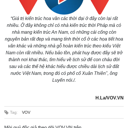
“Giá trị kiến trúc hoa văn các thời đại ở đây còn lại rất
nhiều. Ở đây không chỉ có nhà kiến trúc thời Pháp mà có
nhà mang kiến trúc An Nam, có những cái cổng còn
nguyên bản rất đẹp và mang tính thời cổ ở các họa tiết hoa
văn khác và những nhà gỗ hoàn kiến trúc theo kiểu Việt
Nam còn rất nhiều. Nếu bảo tồn, phát huy được đây sẽ trở
thành nơi khai thác, tìm hiểu về lịch sử để con cháu đời
sau và các thế hệ khác hiểu được chiều dài lịch sử đất
nước Việt Nam, trong đó có phố cổ Xuân Thiên", ông
Luyến nói./.
H.La/VOV.VN
Tag:
VOV
Pháp luật
Quân sự - Quốc phòng
Mời quý độc giả theo dõi VOV.VN trên