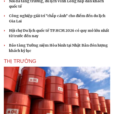
Nối đà tăng trưởng, du lịch Vĩnh Long hấp dẫn khách
quốc tế
Công nghiệp giải trí "chắp cánh" cho điểm đến du lịch
Gia Lai
Hội chợ Du lịch quốc tế TP.HCM 2026 có quy mô lớn nhất
từ trước đến nay
Bảo tàng Tưởng niệm Hòa bình tại Nhật Bản đón lượng
khách kỷ lục
THỊ TRƯỜNG
Du lịch
Podcast
Tư vấn
Câu chuyện thời sự
Săn Tour
Đọc truyện đêm khuya
check-in
Cửa sổ tình yêu
Kể chuyện cho bé