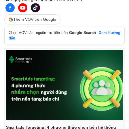
Vụ án
Vũ khí
Tin nóng
Việt Nam
Tư vấn luật
Phân tích
Thêm VOV trên Google
Chọn VOV làm nguồn ưu tiên trên
Google Search
.
Xem hướng
dẫn.
Smartads Targeting: 4 phương thức chọn trên hệ thống