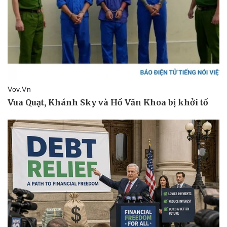
Doanh nghiệp
Công nghệ
Thông tin doanh nghiệp
Sành điệu
Doanh nghiệp 24h
Tin Công nghệ
Doanh nhân
Trải nghiệm
Vì cộng đồng
Chuyển đổi số