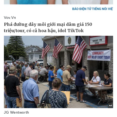
Thể thao
Ô tô - Xe máy
Bóng đá
Ô tô
Lịch thi đấu bóng đá
Xe máy
Thế giới thể thao
Tư vấn
eSports
Hậu trường