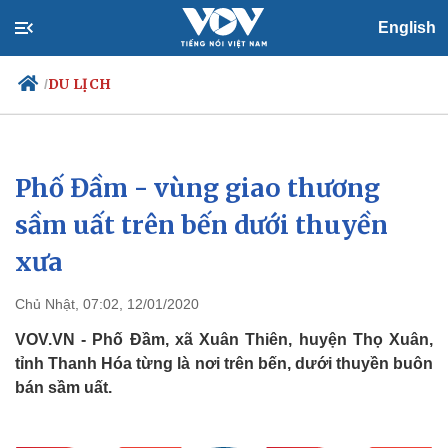
English
DU LỊCH
/
Phố Đầm - vùng giao thương
Chính trị
Xã hội
Đảng
Tin 24h
sầm uất trên bến dưới thuyền
Tổ chức nhân sự
Dự báo thời tiết
xưa
Quốc hội
Giáo dục
Nhận diện sự thật
Dấu ấn VOV
Việc làm
Chủ Nhật, 07:02, 12/01/2020
Biển đảo
VOV.VN - Phố Đầm, xã Xuân Thiên, huyện Thọ Xuân,
tỉnh Thanh Hóa từng là nơi trên bến, dưới thuyền buôn
bán sầm uất.