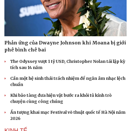
Phản ứng của Dwayne Johnson khi Moana bị giới
phê bình chê bai
The Odyssey vượt 1 tỷ USD, Christopher Nolan tái lập kỳ
tích sau 14 năm
Cần một hệ sinh thái trách nhiệm để ngăn âm nhạc lệch
chuẩn
Văn hóa
Giải trí
Sân khấu - Điện ảnh
Nghệ sĩ
Khi bảo tàng đưa hiện vật bước ra khỏi tủ kính trò
Văn học
Thời trang
chuyện cùng công chúng
Âm nhạc
Sao Việt
Ấn tượng khai mạc Festival võ thuật quốc tế Hà Nội năm
Di sản
2026
KINH TẾ