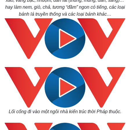
xảo, vàng bạc, nhuộm, đan lát (thúng, mủng, dần, sàng)…
hay làm nem, giò, chả, tương “đầm” ngon có tiếng, các loại
bánh lá truyền thống và các loại bánh khác…
Lối cổng đi vào một ngôi nhà kiến trúc thời Pháp thuộc.