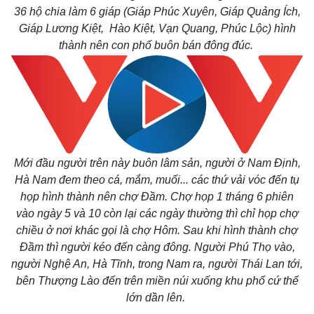
36 hộ chia làm 6 giáp (Giáp Phúc Xuyên, Giáp Quảng Ích,
Giáp Lương Kiệt, Hào Kiệt, Vạn Quang, Phúc Lộc) hình
thành nên con phố buôn bán đông đúc.
Mới đầu người trên này buôn lâm sản, người ở Nam Định,
Hà Nam đem theo cá, mắm, muối... các thứ vải vóc đến tụ
họp hình thành nên chợ Đầm. Chợ họp 1 tháng 6 phiên
Thế giới
Multimedia
vào ngày 5 và 10 còn lại các ngày thường thì chỉ họp chợ
Quan sát
Video
chiều ở nơi khác gọi là chợ Hôm.
Sau khi hình thành chợ
Cuộc sống đó đây
Ảnh
Đầm thì người kéo đến càng đông. Người Phú Thọ vào,
Hồ sơ
E-Magazine
người Nghệ An, Hà Tĩnh, trong Nam ra, người Thái Lan tới,
Infographic
bên Thượng Lào đến trên miền núi xuống khu phố cứ thế
lớn dần lên.