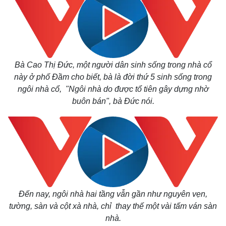
Bà Cao Thị Đức, một người dân sinh sống trong nhà cổ
này ở phố Đầm cho biết, bà là đời thứ 5 sinh sống trong
ngôi nhà cổ, "Ngôi nhà do được tổ tiên gây dựng nhờ
buôn bán", bà Đức nói.
Kinh tế
Thị trường
Bất động sản
Giá vàng
Đến nay, ngôi nhà hai tầng vẫn gần như nguyên vẹn,
Khởi nghiệp
Tiêu dùng
tường, sàn và cột xà nhà, chỉ thay thế một vài tấm ván sàn
Tỷ giá
nhà.
Chứng khoán