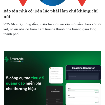
Bảo tồn nhà cổ: Đến lúc phải làm chứ không chỉ
nói
VOV.VN - Sự dùng dằng giữa bảo tồn và xây mới vẫn chưa có hồi
kết, nhiều nhà cổ trăm năm tuổi đã thành nhà hoang giữa lòng
thành phố.
Sức khỏe
Đời sống
Dinh dưỡng - món ngon
Nhà đẹp
Cây thuốc
Blog
Sản phụ khoa
Tình yêu - Gia đình
Nhi khoa
Nam khoa
Làm đẹp - giảm cân
Phòng mạch online
Ăn sạch sống khỏe