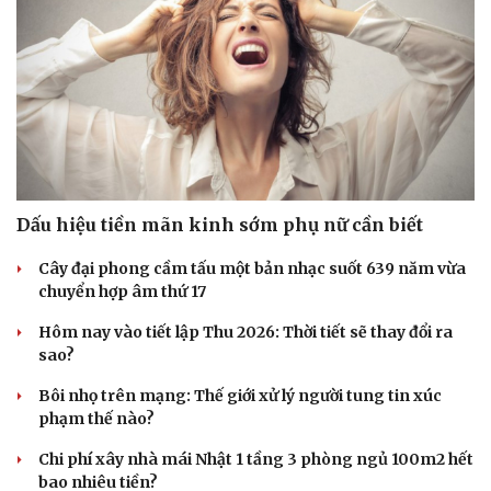
Du lịch
Podcast
Tư vấn
Câu chuyện thời sự
Dấu hiệu tiền mãn kinh sớm phụ nữ cần biết
Săn Tour
Đọc truyện đêm khuya
check-in
Cửa sổ tình yêu
Cây đại phong cầm tấu một bản nhạc suốt 639 năm vừa
Kể chuyện cho bé
chuyển hợp âm thứ 17
Hạt giống tâm hồn
Hôm nay vào tiết lập Thu 2026: Thời tiết sẽ thay đổi ra
sao?
Bôi nhọ trên mạng: Thế giới xử lý người tung tin xúc
phạm thế nào?
Chi phí xây nhà mái Nhật 1 tầng 3 phòng ngủ 100m2 hết
bao nhiêu tiền?