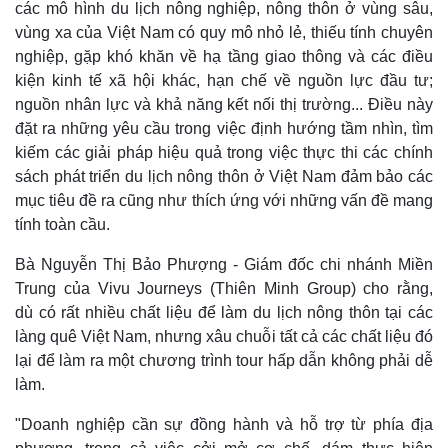
các mô hình du lịch nông nghiệp, nông thôn ở vùng sâu,
vùng xa của Việt Nam có quy mô nhỏ lẻ, thiếu tính chuyên
nghiệp, gặp khó khăn về hạ tầng giao thông và các điều
Kinh tế
Thị trường
kiện kinh tế xã hội khác, hạn chế về nguồn lực đầu tư;
Bất động sản
Giá vàng
nguồn nhân lực và khả năng kết nối thị trường... Điều này
Khởi nghiệp
Tiêu dùng
đặt ra những yêu cầu trong việc định hướng tầm nhìn, tìm
Tỷ giá
kiếm các giải pháp hiệu quả trong việc thực thi các chính
Chứng khoán
sách phát triển du lịch nông thôn ở Việt Nam đảm bảo các
Giá cà phê
mục tiêu đề ra cũng như thích ứng với những vấn đề mang
tính toàn cầu.
Bà Nguyễn Thị Bảo Phượng - Giám đốc chi nhánh Miền
Trung của Vivu Journeys (Thiên Minh Group) cho rằng,
dù có rất nhiều chất liệu để làm du lịch nông thôn tại các
làng quê Việt Nam, nhưng xâu chuỗi tất cả các chất liệu đó
lại để làm ra một chương trình tour hấp dẫn không phải dễ
làm.
"Doanh nghiệp cần sự đồng hành và hỗ trợ từ phía địa