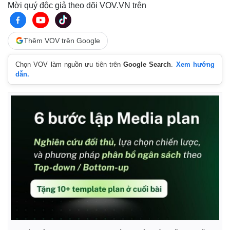
Mời quý độc giả theo dõi VOV.VN trên
Pháp luật
Quân sự - Quốc phòng
Vụ án
Vũ khí
Tin nóng
Việt Nam
Thêm VOV trên Google
Tư vấn luật
Phân tích
Chọn VOV làm nguồn ưu tiên trên
Google Search
.
Xem hướng
dẫn.