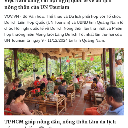
Việt Nam đăng cai hội nghị quốc tế về du lịch
nông thôn của UN Tourism
VOV.VN - Bộ Văn hóa, Thể thao và Du lịch phối hợp với Tổ chức
Du lịch Liên Hợp Quốc (UN Tourism) và UBND tỉnh Quảng Nam tổ
chức Hội nghị quốc tế về Du lịch Nông thôn lần thứ nhất và Phiên
họp thường niên Mạng lưới Làng Du lịch Tốt nhất lần thứ hai của
UN Tourism từ ngày 9 - 11/12/2024 tại tỉnh Quảng Nam.
Sức khỏe
Đời sống
Dinh dưỡng - món ngon
Nhà đẹp
Cây thuốc
Blog
Sản phụ khoa
Tình yêu - Gia đình
Nhi khoa
Nam khoa
Làm đẹp - giảm cân
Phòng mạch online
Ăn sạch sống khỏe
TP.HCM giúp nông dân, nông thôn làm du lịch