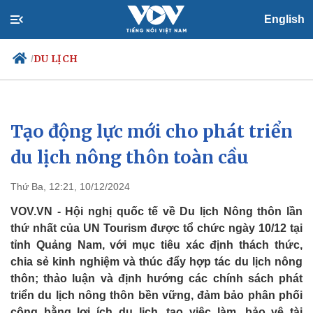
English
DU LỊCH
/
Tạo động lực mới cho phát triển
Chính trị
Xã hội
Đảng
Tin 24h
du lịch nông thôn toàn cầu
Tổ chức nhân sự
Dự báo thời tiết
Quốc hội
Giáo dục
Thứ Ba, 12:21, 10/12/2024
Nhận diện sự thật
Dấu ấn VOV
Việc làm
VOV.VN - Hội nghị quốc tế về Du lịch Nông thôn lần
Biển đảo
thứ nhất của UN Tourism được tổ chức ngày 10/12 tại
tỉnh Quảng Nam, với mục tiêu xác định thách thức,
chia sẻ kinh nghiệm và thúc đẩy hợp tác du lịch nông
thôn; thảo luận và định hướng các chính sách phát
triển du lịch nông thôn bền vững, đảm bảo phân phối
công bằng lợi ích du lịch, tạo việc làm, bảo vệ tài