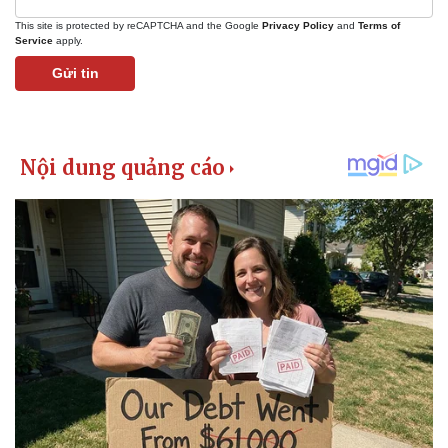
This site is protected by reCAPTCHA and the Google
Privacy Policy
and
Terms of
Service
apply.
Gửi tin
Thể thao
Ô tô - Xe máy
Bóng đá
Ô tô
Lịch thi đấu bóng đá
Xe máy
Thế giới thể thao
Tư vấn