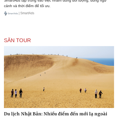
SmartAds tập trung vào việc nhắm đúng đối tượng, đúng ngữ
cảnh và thời điểm để tối ưu.
| SmartAds
SĂN TOUR
Văn hóa
Giải trí
Sân khấu - Điện ảnh
Nghệ sĩ
Văn học
Thời trang
Âm nhạc
Sao Việt
Di sản
Du lịch Nhật Bản: Nhiều điểm đến mới lạ ngoài