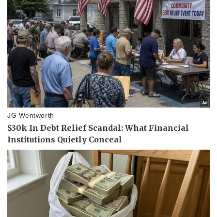
Doanh nghiệp
Công nghệ
Thông tin doanh nghiệp
Sành điệu
Doanh nghiệp 24h
Tin Công nghệ
Doanh nhân
Trải nghiệm
Vì cộng đồng
Chuyển đổi số