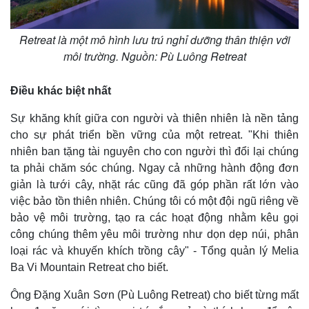
Thế giới
Multimedia
Quan sát
Video
Retreat là một mô hình lưu trú nghỉ dưỡng thân thiện với
Cuộc sống đó đây
Ảnh
môi trường. Nguồn: Pù Luông Retreat
Hồ sơ
E-Magazine
Infographic
Điều khác biệt nhất
Sự khăng khít giữa con người và thiên nhiên là nền tảng
cho sự phát triển bền vững của một retreat. "Khi thiên
nhiên ban tặng tài nguyên cho con người thì đổi lại chúng
ta phải chăm sóc chúng. Ngay cả những hành động đơn
giản là tưới cây, nhặt rác cũng đã góp phần rất lớn vào
việc bảo tồn thiên nhiên. Chúng tôi có một đội ngũ riêng về
bảo vệ môi trường, tạo ra các hoạt động nhằm kêu gọi
công chúng thêm yêu môi trường như dọn dẹp núi, phân
loại rác và khuyến khích trồng cây" - Tổng quản lý Melia
Ba Vi Mountain Retreat cho biết.
Ông Đặng Xuân Sơn (Pù Luông Retreat) cho biết từng mất