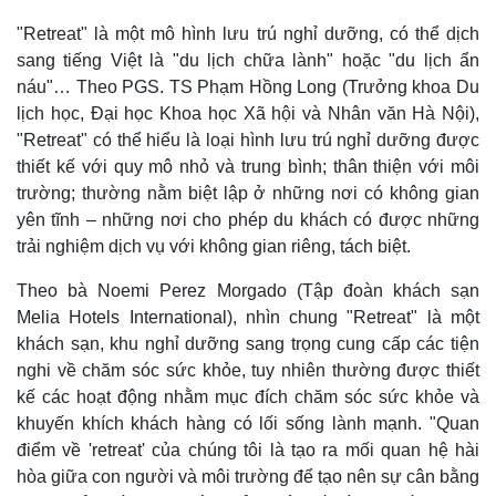
"Retreat" là một mô hình lưu trú nghỉ dưỡng, có thể dịch
sang tiếng Việt là "du lịch chữa lành" hoặc "du lịch ẩn
náu"… Theo PGS. TS Phạm Hồng Long (Trưởng khoa Du
lịch học, Đại học Khoa học Xã hội và Nhân văn Hà Nội),
"Retreat" có thể hiểu là loại hình lưu trú nghỉ dưỡng được
thiết kế với quy mô nhỏ và trung bình; thân thiện với môi
trường; thường nằm biệt lập ở những nơi có không gian
yên tĩnh – những nơi cho phép du khách có được những
trải nghiệm dịch vụ với không gian riêng, tách biệt.
Theo bà Noemi Perez Morgado (Tập đoàn khách sạn
Melia Hotels International), nhìn chung "Retreat" là một
khách sạn, khu nghỉ dưỡng sang trọng cung cấp các tiện
nghi về chăm sóc sức khỏe, tuy nhiên thường được thiết
kế các hoạt động nhằm mục đích chăm sóc sức khỏe và
khuyến khích khách hàng có lối sống lành mạnh. "Quan
điểm về 'retreat' của chúng tôi là tạo ra mối quan hệ hài
hòa giữa con người và môi trường để tạo nên sự cân bằng