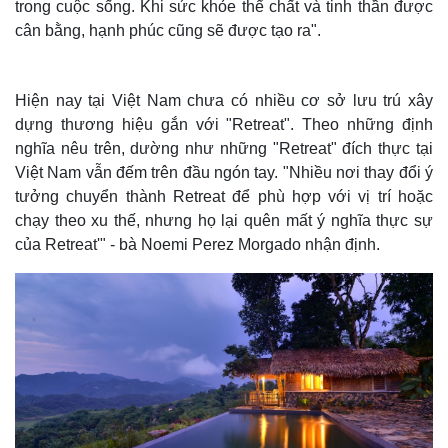
trong cuộc sống. Khi sức khỏe thể chất và tinh thần được
cân bằng, hạnh phúc cũng sẽ được tạo ra".
Hiện nay tại Việt Nam chưa có nhiều cơ sở lưu trú xây
dựng thương hiệu gắn với "Retreat". Theo những định
nghĩa nêu trên, dường như những "Retreat" đích thực tại
Việt Nam vẫn đếm trên đầu ngón tay. "Nhiều nơi thay đổi ý
tưởng chuyển thành Retreat để phù hợp với vị trí hoặc
chạy theo xu thế, nhưng họ lại quên mất ý nghĩa thực sự
của Retreat'" - bà Noemi Perez Morgado nhận định.