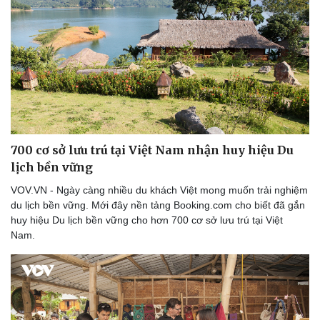
Văn hóa
Giải trí
700 cơ sở lưu trú tại Việt Nam nhận huy hiệu Du
Sân khấu - Điện ảnh
Nghệ sĩ
lịch bền vững
Văn học
Thời trang
Âm nhạc
Sao Việt
VOV.VN - Ngày càng nhiều du khách Việt mong muốn trải nghiệm
Di sản
du lịch bền vững. Mới đây nền tảng Booking.com cho biết đã gắn
huy hiệu Du lịch bền vững cho hơn 700 cơ sở lưu trú tại Việt
Nam.