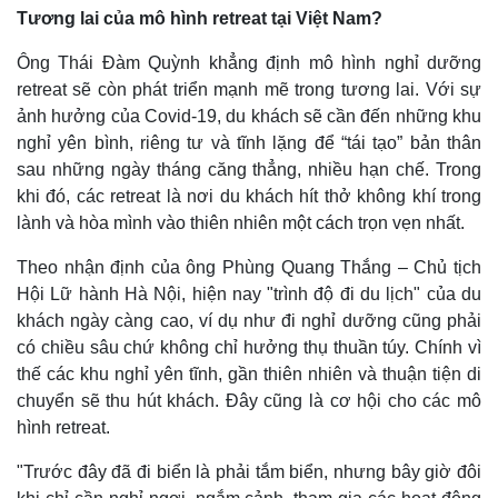
Tương lai của mô hình retreat tại Việt Nam?
Ông Thái Đàm Quỳnh khẳng định mô hình nghỉ dưỡng
retreat sẽ còn phát triển mạnh mẽ trong tương lai. Với sự
ảnh hưởng của Covid-19, du khách sẽ cần đến những khu
nghỉ yên bình, riêng tư và tĩnh lặng để “tái tạo” bản thân
sau những ngày tháng căng thẳng, nhiều hạn chế. Trong
khi đó, các retreat là nơi du khách hít thở không khí trong
lành và hòa mình vào thiên nhiên một cách trọn vẹn nhất.
Theo nhận định của ông Phùng Quang Thắng – Chủ tịch
Hội Lữ hành Hà Nội, hiện nay "trình độ đi du lịch" của du
khách ngày càng cao, ví dụ như đi nghỉ dưỡng cũng phải
có chiều sâu chứ không chỉ hưởng thụ thuần túy. Chính vì
thế các khu nghỉ yên tĩnh, gần thiên nhiên và thuận tiện di
chuyển sẽ thu hút khách. Đây cũng là cơ hội cho các mô
hình retreat.
"Trước đây đã đi biển là phải tắm biển, nhưng bây giờ đôi