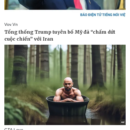
Sức khỏe
Đời sống
Dinh dưỡng - món ngon
Nhà đẹp
Cây thuốc
Blog
Sản phụ khoa
Tình yêu - Gia đình
Nhi khoa
Nam khoa