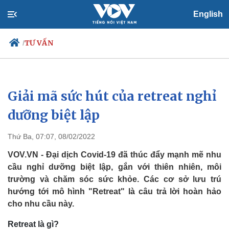
English
TƯ VẤN
/
Giải mã sức hút của retreat nghỉ
Chính trị
Xã hội
Đảng
Tin 24h
dưỡng biệt lập
Tổ chức nhân sự
Dự báo thời tiết
Quốc hội
Giáo dục
Thứ Ba, 07:07, 08/02/2022
Nhận diện sự thật
Dấu ấn VOV
Việc làm
VOV.VN - Đại dịch Covid-19 đã thúc đẩy mạnh mẽ nhu
Biển đảo
cầu nghỉ dưỡng biệt lập, gắn với thiên nhiên, môi
trường và chăm sóc sức khỏe. Các cơ sở lưu trú
hướng tới mô hình "Retreat" là câu trả lời hoàn hảo
cho nhu cầu này.
Retreat là gì?