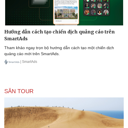
Tư vấn
Câu chuyện thời sự
Săn Tour
Đọc truyện đêm khuya
check-in
Cửa sổ tình yêu
Kể chuyện cho bé
Hạt giống tâm hồn
Hướng dẫn cách tạo chiến dịch quảng cáo trên
SmartAds
Tham khảo ngay trọn bộ hướng dẫn cách tạo một chiến dịch
quảng cáo mới trên SmartAds.
| SmartAds
SĂN TOUR