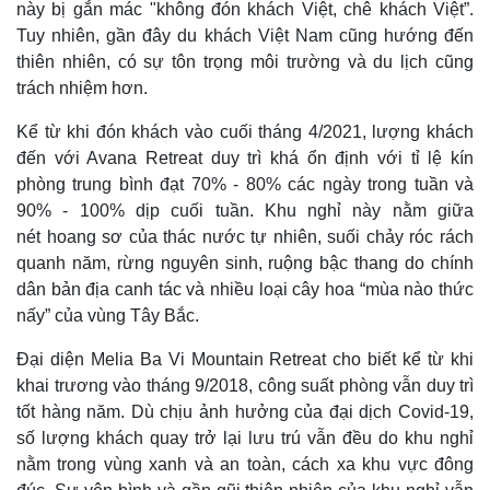
này bị gắn mác "không đón khách Việt, chê khách Việt”.
Tuy nhiên, gần đây du khách Việt Nam cũng hướng đến
thiên nhiên, có sự tôn trọng môi trường và du lịch cũng
trách nhiệm hơn.
Kể từ khi đón khách vào cuối tháng 4/2021, lượng khách
đến với Avana Retreat duy trì khá ổn định với tỉ lệ kín
phòng trung bình đạt 70% - 80% các ngày trong tuần và
90% - 100% dịp cuối tuần. Khu nghỉ này nằm giữa
nét hoang sơ của thác nước tự nhiên, suối chảy róc rách
quanh năm, rừng nguyên sinh, ruộng bậc thang do chính
dân bản địa canh tác và nhiều loại cây hoa “mùa nào thức
nấy” của vùng Tây Bắc.
Đại diện Melia Ba Vi Mountain Retreat cho biết kể từ khi
khai trương vào tháng 9/2018, công suất phòng vẫn duy trì
tốt hàng năm. Dù chịu ảnh hưởng của đại dịch Covid-19,
số lượng khách quay trở lại lưu trú vẫn đều do khu nghỉ
nằm trong vùng xanh và an toàn, cách xa khu vực đông