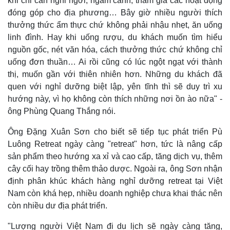
khi chỉ cần nghỉ ngơi, ngắm cảnh, tham gia các hoạt động
đóng góp cho địa phương… Bây giờ nhiều người thích
thưởng thức ẩm thực chứ không phải nhậu nhẹt, ăn uống
linh đình. Hay khi uống rượu, du khách muốn tìm hiểu
nguồn gốc, nét văn hóa, cách thưởng thức chứ không chỉ
uống đơn thuần… Ai rồi cũng có lúc ngột ngạt với thành
thị, muốn gần với thiên nhiên hơn. Những du khách đã
quen với nghỉ dưỡng biệt lập, yên tĩnh thì sẽ duy trì xu
hướng này, vì họ không còn thích những nơi ồn ào nữa" -
ông Phùng Quang Thắng nói.
Ông Đặng Xuân Sơn cho biết sẽ tiếp tục phát triển Pù
Thể thao
Ô tô - Xe máy
Luông Retreat ngày càng "retreat" hơn, tức là nâng cấp
Bóng đá
Ô tô
sản phẩm theo hướng xa xỉ và cao cấp, tăng dịch vụ, thêm
Lịch thi đấu bóng đá
Xe máy
cây cối hay trồng thêm thảo dược. Ngoài ra, ông Sơn nhận
Thế giới thể thao
Tư vấn
định phân khúc khách hàng nghỉ dưỡng retreat tại Việt
eSports
Nam còn khá hẹp, nhiều doanh nghiệp chưa khai thác nên
Hậu trường
còn nhiều dư địa phát triển.
"Lượng người Việt Nam đi du lịch sẽ ngày càng tăng,