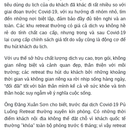
tiêu dùng du lịch của du khách đã khác đi rất nhiều so với
giai đoạn trước Covid-19, với xu hướng đi nhóm nhỏ, tìm
đến những nơi biệt lập, đảm bảo đầy đủ tiện nghi và an
toàn. Các khu retreat thường có giá cả dịch vụ không hề
rẻ do tính chất cao cấp, nhưng trong và sau Covid-19
lại cung cấp chính sách giá tốt do vậy cũng là động cơ để
thu hút khách du lịch.
Với ưu thế sở hữu chất lượng dịch vụ cao, trọn gói, không
gian riêng biệt và cảnh quan đẹp, thân thiện với môi
trường; các retreat thu hút du khách bởi những khoảng
thời gian và không gian riêng xa rời nhịp sống hàng ngày,
“đối đãi” tốt với bản thân mình kể cả về sức khỏe và tinh
thần hoặc suy ngẫm về ý nghĩa cuộc sống.
Ông Đặng Xuân Sơn cho biết, trước đại dịch Covid-19 Pù
Luông Retreat thường xuyên kín phòng. Có những thời
điểm khách nội địa không thể đặt chỗ vì khách quốc tế
thường "khóa" toàn bộ phòng trước 6 tháng; vì vậy retreat