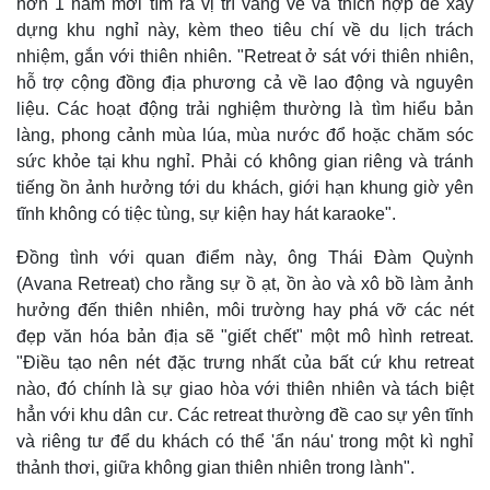
hơn 1 năm mới tìm ra vị trí vắng vẻ và thích hợp để xây
dựng khu nghỉ này, kèm theo tiêu chí về du lịch trách
nhiệm, gắn với thiên nhiên. "Retreat ở sát với thiên nhiên,
hỗ trợ cộng đồng địa phương cả về lao động và nguyên
liệu. Các hoạt động trải nghiệm thường là tìm hiểu bản
làng, phong cảnh mùa lúa, mùa nước đổ hoặc chăm sóc
sức khỏe tại khu nghỉ. Phải có không gian riêng và tránh
tiếng ồn ảnh hưởng tới du khách, giới hạn khung giờ yên
tĩnh không có tiệc tùng, sự kiện hay hát karaoke".
Đồng tình với quan điểm này, ông Thái Đàm Quỳnh
(Avana Retreat) cho rằng sự ồ ạt, ồn ào và xô bồ làm ảnh
hưởng đến thiên nhiên, môi trường hay phá vỡ các nét
đẹp văn hóa bản địa sẽ "giết chết" một mô hình retreat.
"Điều tạo nên nét đặc trưng nhất của bất cứ khu retreat
nào, đó chính là sự giao hòa với thiên nhiên và tách biệt
hẳn với khu dân cư. Các retreat thường đề cao sự yên tĩnh
và riêng tư để du khách có thể 'ẩn náu' trong một kì nghỉ
thảnh thơi, giữa không gian thiên nhiên trong lành".