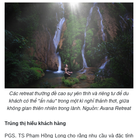
Kinh tế
Thị trường
Bất động sản
Giá vàng
Các retreat thường đề cao sự yên tĩnh và riêng tư để du
Khởi nghiệp
Tiêu dùng
Tỷ giá
khách có thể "ẩn náu" trong một kì nghỉ thảnh thơi, giữa
Chứng khoán
không gian thiên nhiên trong lành. Nguồn: Avana Retreat
Giá cà phê
Trúng thị hiếu khách hàng
PGS. TS Phạm Hồng Long cho rằng nhu cầu và đặc tính