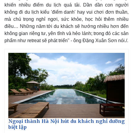
khiến nhiều điểm du lịch quá tải. Dần dần con người
không đi du lịch kiểu 'điểm danh' hay vui chơi đơn thuần,
mà chú trọng nghỉ ngơi, sức khỏe, học hỏi thêm nhiều
điều… Những năm tới du khách sẽ hướng nhiều hơn đến
không gian riêng tư, yên tĩnh và hẻo lánh; trong đó các sản
phẩm như retreat sẽ phát triển" - ông Đặng Xuân Sơn nói./.
Ngoại thành Hà Nội hút du khách nghỉ dưỡng
biệt lập