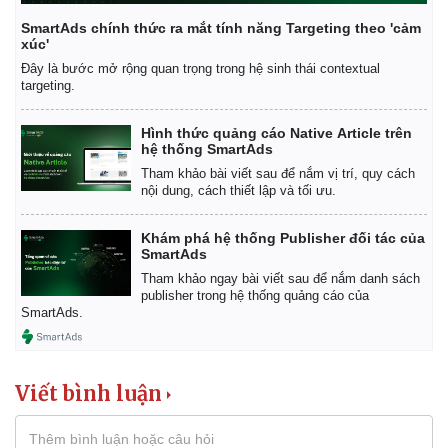
SmartAds chính thức ra mắt tính năng Targeting theo 'cảm
xúc'
Đây là bước mở rộng quan trọng trong hệ sinh thái contextual
Doanh nghiệp
Công nghệ
targeting.
Thông tin doanh nghiệp
Sành điệu
Doanh nghiệp 24h
Tin Công nghệ
Hình thức quảng cáo Native Article trên
hệ thống SmartAds
Doanh nhân
Trải nghiệm
Vì cộng đồng
Chuyển đổi số
Tham khảo bài viết sau để nắm vị trí, quy cách
nội dung, cách thiết lập và tối ưu.
Khám phá hệ thống Publisher đối tác của
SmartAds
Tham khảo ngay bài viết sau để nắm danh sách
publisher trong hệ thống quảng cáo của
SmartAds.
Viết bình luận