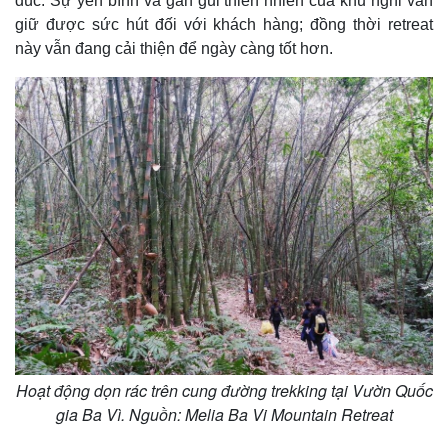
đúc. Sự yên bình và gần gũi thiên nhiên của khu nghỉ vẫn
giữ được sức hút đối với khách hàng; đồng thời retreat
này vẫn đang cải thiện để ngày càng tốt hơn.
Pháp luật
Quân sự - Quốc phòng
Vụ án
Vũ khí
Tin nóng
Việt Nam
Tư vấn luật
Phân tích
Hoạt động dọn rác trên cung đường trekking tại Vườn Quốc
gia Ba Vì. Nguồn: Melia Ba Vi Mountain Retreat