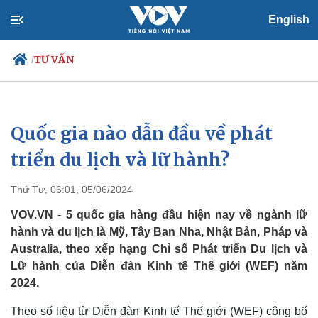
English
TƯ VẤN
/
Quốc gia nào dẫn đầu về phát
Chính trị
Xã hội
Đảng
Tin 24h
triển du lịch và lữ hành?
Tổ chức nhân sự
Dự báo thời tiết
Quốc hội
Giáo dục
Thứ Tư, 06:01, 05/06/2024
Nhận diện sự thật
Dấu ấn VOV
Việc làm
VOV.VN - 5 quốc gia hàng đầu hiện nay về ngành lữ
Biển đảo
hành và du lịch là Mỹ, Tây Ban Nha, Nhật Bản, Pháp và
Australia, theo xếp hạng Chỉ số Phát triển Du lịch và
Lữ hành của Diễn đàn Kinh tế Thế giới (WEF) năm
2024.
Theo số liệu từ Diễn đàn Kinh tế Thế giới (WEF) công bố