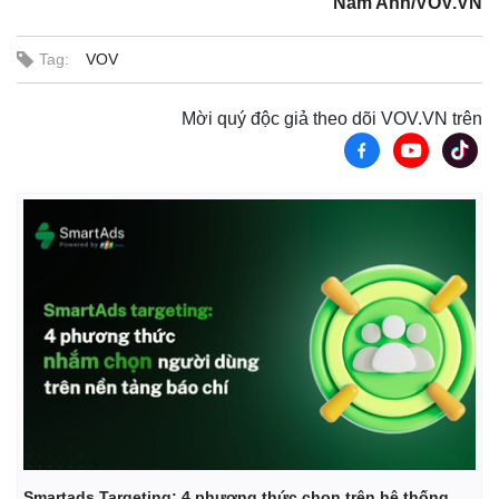
Nam Anh/VOV.VN
Tag:
VOV
Mời quý độc giả theo dõi VOV.VN trên
Pháp luật
Quân sự - Quốc phòng
Vụ án
Vũ khí
Tin nóng
Việt Nam
Tư vấn luật
Phân tích
Smartads Targeting: 4 phương thức chọn trên hệ thống