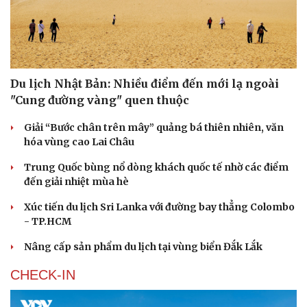
Du lịch Nhật Bản: Nhiều điểm đến mới lạ ngoài
"Cung đường vàng" quen thuộc
Giải “Bước chân trên mây” quảng bá thiên nhiên, văn
hóa vùng cao Lai Châu
Trung Quốc bùng nổ dòng khách quốc tế nhờ các điểm
đến giải nhiệt mùa hè
Xúc tiến du lịch Sri Lanka với đường bay thẳng Colombo
Văn hóa
Giải trí
- TP.HCM
Sân khấu - Điện ảnh
Nghệ sĩ
Văn học
Thời trang
Nâng cấp sản phẩm du lịch tại vùng biển Đắk Lắk
Âm nhạc
Sao Việt
Di sản
CHECK-IN