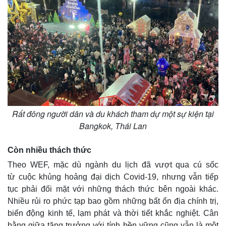
Rất đông người dân và du khách tham dự một sự kiện tại
Bangkok, Thái Lan
Kinh tế
Thị trường
Còn nhiều thách thức
Bất động sản
Giá vàng
Theo WEF, mặc dù ngành du lịch đã vượt qua cú sốc
Khởi nghiệp
Tiêu dùng
từ cuộc khủng hoảng đại dịch Covid-19, nhưng vẫn tiếp
Tỷ giá
tục phải đối mặt với những thách thức bên ngoài khác.
Chứng khoán
Giá cà phê
Nhiều rủi ro phức tạp bao gồm những bất ổn địa chính trị,
biến động kinh tế, lạm phát và thời tiết khắc nghiệt. Cân
bằng giữa tăng trưởng với tính bền vững cũng vẫn là một