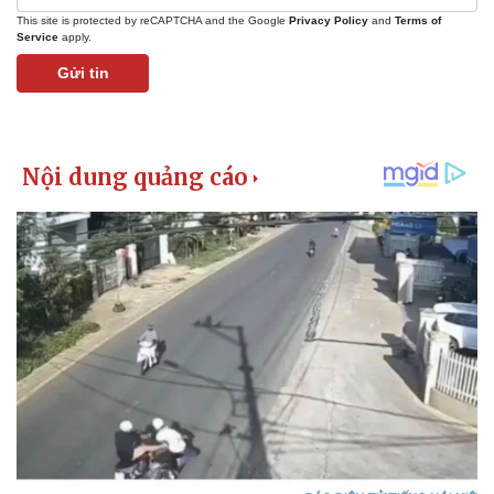
This site is protected by reCAPTCHA and the Google
Privacy Policy
and
Terms of
Service
apply.
Gửi tin
Thể thao
Ô tô - Xe máy
Bóng đá
Ô tô
Lịch thi đấu bóng đá
Xe máy
Thế giới thể thao
Tư vấn
eSports