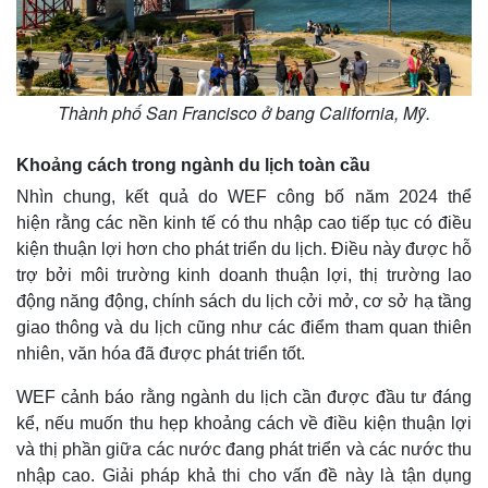
Thế giới
Multimedia
Quan sát
Video
Cuộc sống đó đây
Ảnh
Thành phố San Francisco ở bang California, Mỹ.
Hồ sơ
E-Magazine
Infographic
Khoảng cách trong ngành du lịch toàn cầu
Nhìn chung, kết quả do WEF công bố năm 2024 thể
hiện rằng các nền kinh tế có thu nhập cao tiếp tục có điều
kiện thuận lợi hơn cho phát triển du lịch. Điều này được hỗ
trợ bởi môi trường kinh doanh thuận lợi, thị trường lao
động năng động, chính sách du lịch cởi mở, cơ sở hạ tầng
giao thông và du lịch cũng như các điểm tham quan thiên
nhiên, văn hóa đã được phát triển tốt.
WEF cảnh báo rằng ngành du lịch cần được đầu tư đáng
kể, nếu muốn thu hẹp khoảng cách về điều kiện thuận lợi
và thị phần giữa các nước đang phát triển và các nước thu
nhập cao. Giải pháp khả thi cho vấn đề này là tận dụng