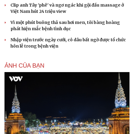
Clip anh Tây 'phê' và ngơ ngác khi gội đầu massage ở
Việt Nam hút 24 triệu view
Vì một phút buông thả sau hơi men, tôi bàng hoàng
phát hiện mắc bệnh tình dục
Du lịch
Podcast
Nhập viện trước ngày cưới, cô dâu bất ngờ được tổ chức
Tư vấn
Câu chuyện thời sự
hôn lễ trong bệnh viện
Săn Tour
Đọc truyện đêm khuya
check-in
Cửa sổ tình yêu
Kể chuyện cho bé
ẢNH CỦA BẠN
Hạt giống tâm hồn