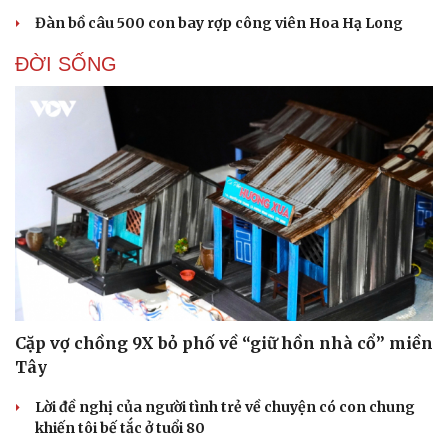
Đàn bồ câu 500 con bay rợp công viên Hoa Hạ Long
ĐỜI SỐNG
Cặp vợ chồng 9X bỏ phố về “giữ hồn nhà cổ” miền
Tây
Lời đề nghị của người tình trẻ về chuyện có con chung
khiến tôi bế tắc ở tuổi 80