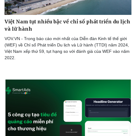
Cây thuốc
Blog
Sản phụ khoa
Tình yêu - Gia đình
Nhi khoa
Việt Nam tụt nhiều bậc về chỉ số phát triển du lịch
Nam khoa
và lữ hành
Làm đẹp - giảm cân
Phòng mạch online
VOV.VN - Trong báo cáo mới nhất của Diễn đàn Kinh tế thế giới
Ăn sạch sống khỏe
(WEF) về Chỉ số Phát triển Du lịch và Lữ hành (TTDI) năm 2024,
Việt Nam xếp thứ 59, tụt hạng so với đánh giá của WEF vào năm
2022.