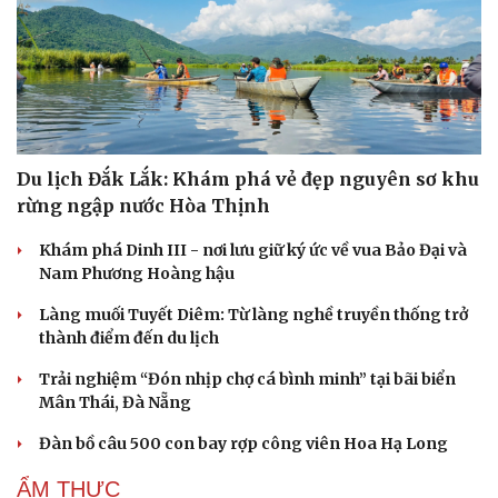
Du lịch Đắk Lắk: Khám phá vẻ đẹp nguyên sơ khu
rừng ngập nước Hòa Thịnh
Khám phá Dinh III - nơi lưu giữ ký ức về vua Bảo Đại và
Nam Phương Hoàng hậu
Làng muối Tuyết Diêm: Từ làng nghề truyền thống trở
thành điểm đến du lịch
Trải nghiệm “Đón nhịp chợ cá bình minh” tại bãi biển
Mân Thái, Đà Nẵng
Cải chính
Đàn bồ câu 500 con bay rợp công viên Hoa Hạ Long
ẨM THỰC