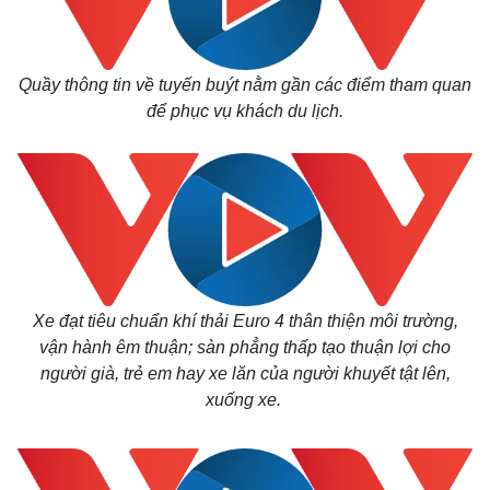
Thế giới
Multimedia
Quan sát
Video
Cuộc sống đó đây
Ảnh
Quầy thông tin về tuyến buýt nằm gần các điểm tham quan
Hồ sơ
E-Magazine
để phục vụ khách du lịch.
Infographic
Xe đạt tiêu chuẩn khí thải Euro 4 thân thiện môi trường,
vận hành êm thuận; sàn phẳng thấp tạo thuận lợi cho
người già, trẻ em hay xe lăn của người khuyết tật lên,
xuống xe.