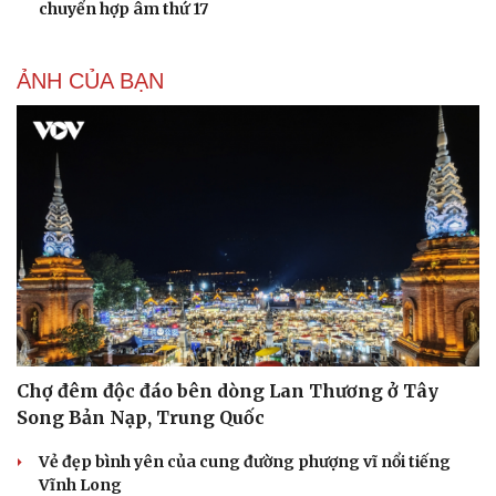
chuyển hợp âm thứ 17
Tư vấn
Câu chuyện thời s
Săn Tour
Đọc truyện đêm kh
check-in
Cửa sổ tình yêu
ẢNH CỦA BẠN
Kể chuyện cho bé
Hạt giống tâm hồn
Chợ đêm độc đáo bên dòng Lan Thương ở Tây
Song Bản Nạp, Trung Quốc
Vẻ đẹp bình yên của cung đường phượng vĩ nổi tiếng
Vĩnh Long