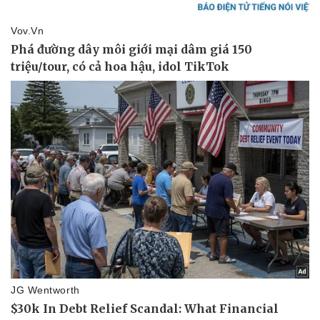
Thể thao
Ô tô - Xe máy
Bóng đá
Ô tô
Lịch thi đấu bóng đá
Xe máy
Thế giới thể thao
Tư vấn
eSports
Hậu trường