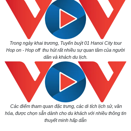
Trong ngày khai trương,
Tuyến buýt 01 Hanoi City tour
Hop on - Hop off thu hút rất nhiều sự quan tâm của người
dân và khách du lịch.
Kinh tế
Thị trường
Bất động sản
Giá vàng
Khởi nghiệp
Tiêu dùng
Tỷ giá
Chứng khoán
Các điểm tham quan đặc trưng, các di tích lịch sử, văn
Giá cà phê
hóa, được chọn sẵn dành cho du khách với nhiều thông tin
thuyết minh hấp dẫn