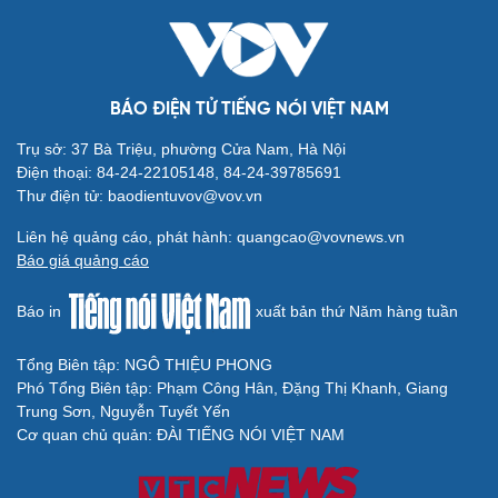
BÁO ĐIỆN TỬ TIẾNG NÓI VIỆT NAM
Trụ sở: 37 Bà Triệu, phường Cửa Nam, Hà Nội
Điện thoại: 84-24-22105148, 84-24-39785691
Thư điện tử: baodientuvov@vov.vn
Liên hệ quảng cáo, phát hành: quangcao@vovnews.vn
Báo giá quảng cáo
Báo in
xuất bản thứ Năm hàng tuần
Tổng Biên tập: NGÔ THIỆU PHONG
Phó Tổng Biên tập: Phạm Công Hân, Đặng Thị Khanh, Giang
Trung Sơn, Nguyễn Tuyết Yến
Cơ quan chủ quản: ĐÀI TIẾNG NÓI VIỆT NAM