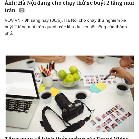
Ảnh: Hà Nội đang cho chạy thử xe buýt 2 tầng mui
Làm đẹp - giảm cân
trần
Phòng mạch online
Ăn sạch sống khỏe
VOV.VN - 9h sáng nay (30/6), Hà Nội cho chạy thử nghiệm xe
buýt 2 tầng mui trần quanh các khu du lịch nổi tiếng của thành
phố.
Tổng quan về hình thức quảng cáo Brand Video