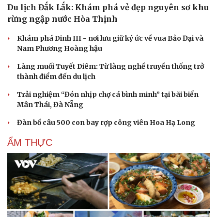
Du lịch Đắk Lắk: Khám phá vẻ đẹp nguyên sơ khu
rừng ngập nước Hòa Thịnh
Khám phá Dinh III - nơi lưu giữ ký ức về vua Bảo Đại và
Nam Phương Hoàng hậu
Làng muối Tuyết Diêm: Từ làng nghề truyền thống trở
thành điểm đến du lịch
Trải nghiệm “Đón nhịp chợ cá bình minh” tại bãi biển
Mân Thái, Đà Nẵng
Đàn bồ câu 500 con bay rợp công viên Hoa Hạ Long
Cải chính
ẨM THỰC