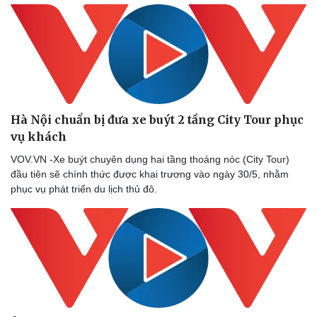
Hà Nội chuẩn bị đưa xe buýt 2 tầng City Tour phục
vụ khách
VOV.VN -Xe buýt chuyên dụng hai tầng thoáng nóc (City Tour)
đầu tiên sẽ chính thức được khai trương vào ngày 30/5, nhằm
phục vụ phát triển du lịch thủ đô.
Sức khỏe
Đời sống
Dinh dưỡng - món ngon
Nhà đẹp
Cây thuốc
Blog
Sản phụ khoa
Tình yêu - Gia đìn
Nhi khoa
Nam khoa