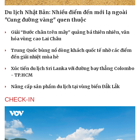
Du lịch Nhật Bản: Nhiều điểm đến mới lạ ngoài
"Cung đường vàng" quen thuộc
Giải “Bước chân trên mây” quảng bá thiên nhiên, văn
hóa vùng cao Lai Châu
Trung Quốc bùng nổ dòng khách quốc tế nhờ các điểm
đến giải nhiệt mùa hè
Văn hóa
Giải trí
Xúc tiến du lịch Sri Lanka với đường bay thẳng Colombo
Sân khấu - Điện ảnh
Nghệ sĩ
- TP.HCM
Văn học
Thời trang
Âm nhạc
Sao Việt
Nâng cấp sản phẩm du lịch tại vùng biển Đắk Lắk
Di sản
CHECK-IN