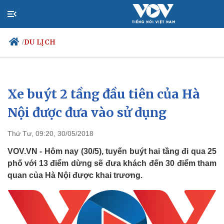
DU LỊCH
/
Xe buýt 2 tầng đầu tiên của Hà
Chính trị
Xã hội
Đảng
Tin 24h
Nội được đưa vào sử dụng
Tổ chức nhân sự
Dự báo thời tiết
Quốc hội
Giáo dục
Thứ Tư, 09:20, 30/05/2018
Nhận diện sự thật
Dấu ấn VOV
Việc làm
VOV.VN - Hôm nay (30/5), tuyến buýt hai tầng đi qua 25
Biển đảo
phố với 13 điểm dừng sẽ đưa khách đến 30 điểm tham
quan của Hà Nội được khai trương.