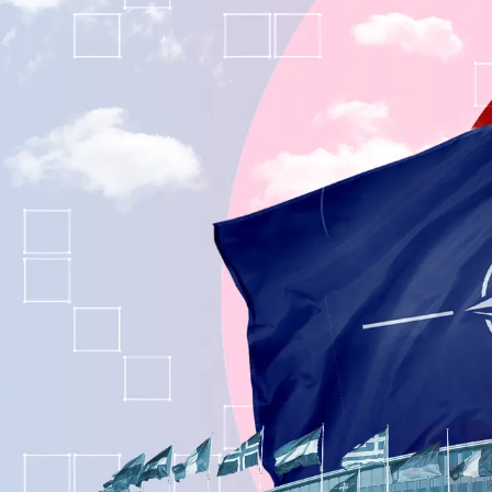
Sức khỏe
Đời sống
Dinh dưỡng - món ngon
Nhà đẹp
Cây thuốc
Blog
Sản phụ khoa
Tình yêu - Gia đình
Nhi khoa
Nam khoa
Làm đẹp - giảm cân
Phòng mạch online
Ăn sạch sống khỏe
Cải chính