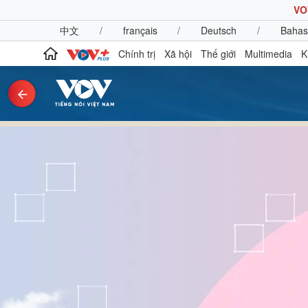
VO
中文
/
français
/
Deutsch
/
Bahas
Chính trị
Xã hội
Thế giới
Multimedia
K
Chính trị
Xã hội
Đảng
Tin 24h
Tổ chức nhân sự
Dự báo thời tiết
Quốc hội
Giáo dục
Nhận diện sự thật
Dấu ấn VOV
Việc làm
Biển đảo
Pháp luật
Quân sự - Quốc phòng
Vụ án
Vũ khí
Tin nóng
Việt Nam
Tư vấn luật
Phân tích