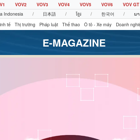
V1
VOV2
VOV3
VOV4
VOV5
VOV6
VOV GT
a Indonesia
/
日本語
/
ខ្មែរ
/
한국어
/
ພາ
inh tế
Thị trường
Pháp luật
Thể thao
Ô tô - Xe máy
Doanh nghi
E-MAGAZINE
Thế giới
Multimedia
K
Quan sát
Video
B
Cuộc sống đó đây
Ảnh
K
Hồ sơ
E-Magazine
Infographic
Thể thao
Ô tô - Xe máy
D
Bóng đá
Ô tô
T
Lịch thi đấu bóng đá
Xe máy
Thế giới thể thao
Tư vấn