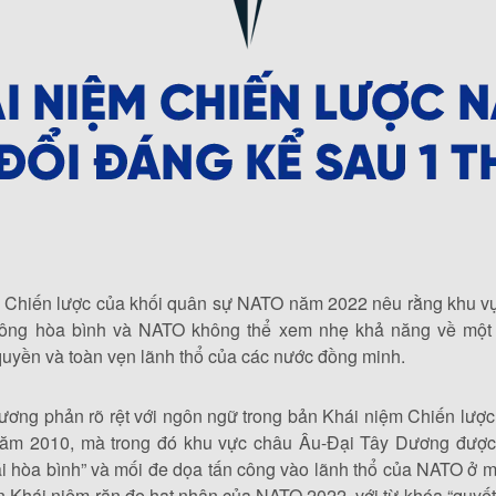
 Chiến lược của khối quân sự NATO năm 2022 nêu rằng khu v
ông hòa bình và NATO không thể xem nhẹ khả năng về một 
quyền và toàn vẹn lãnh thổ của các nước đồng minh.
ương phản rõ rệt với ngôn ngữ trong bản Khái niệm Chiến lược
ăm 2010, mà trong đó khu vực châu Âu-Đại Tây Dương đượ
hái hòa bình” và mối đe dọa tấn công vào lãnh thổ của NATO ở 
Khái niệm răn đe hạt nhân của NATO 2022, với từ khóa “quyết