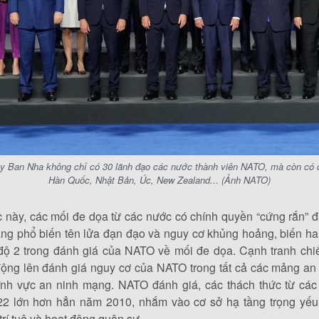
Tây Ban Nha không chỉ có 30 lãnh đạo các nước thành viên NATO, mà còn có 
Hàn Quốc, Nhật Bản, Úc, New Zealand... (Ảnh NATO)
 này, các mối đe dọa từ các nước có chính quyền “cứng rắn” đ
rạng phổ biến tên lửa đạn đạo và nguy cơ khủng hoảng, biến ha
 độ 2 trong đánh giá của NATO về mối đe dọa. Cạnh tranh chiế
động lên đánh giá nguy cơ của NATO trong tất cả các mảng an 
 lĩnh vực an ninh mạng. NATO đánh giá, các thách thức từ các
 lớn hơn hẳn năm 2010, nhắm vào cơ sở hạ tầng trọng yếu,
trí tuệ và hoạt động quân sự.