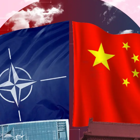
eSports
V
Hậu trường
Văn hóa
Giải trí
D
Sân khấu - Điện ảnh
Nghệ sĩ
Văn học
Thời trang
Âm nhạc
Sao Việt
c
Di sản