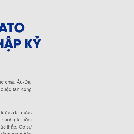
ực châu Âu-Đại
cuộc tấn công
 trước đó, được
c đánh giá nằm
mức thấp. Có sự
 tâm” trong bảo