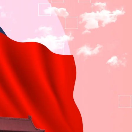
ì cộng đồng
Chuyển đổi số
u lịch
Podcast
Tư vấn
Câu chuyện thời sự
Săn Tour
Đọc truyện đêm khuya
heck-in
Cửa sổ tình yêu
Kể chuyện cho bé
Hạt giống tâm hồn