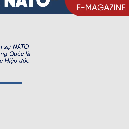
ân sự NATO
ung Quốc là
ức Hiệp ước