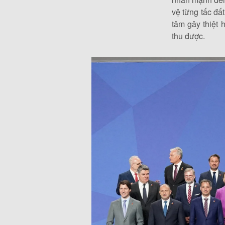
vệ từng tấc đấ
tâm gây thiệt 
thu được.