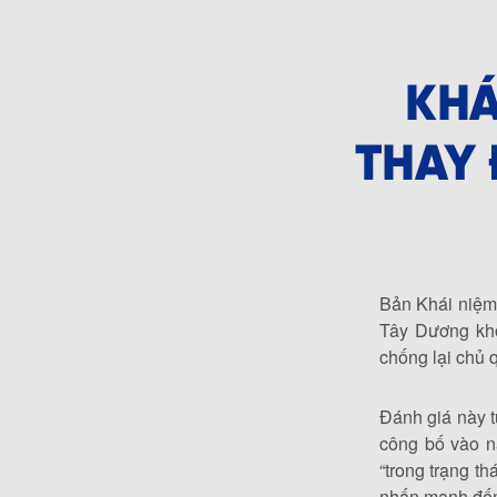
Bản Khái niệm
Tây Dương kh
chống lại chủ 
Đánh giá này t
công bố vào n
“trong trạng t
nhấn mạnh đến 