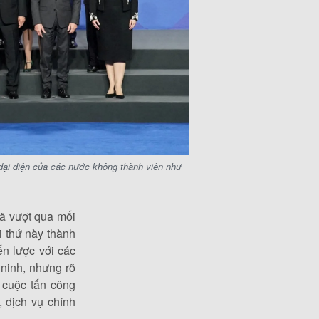
đại diện của các nước không thành viên như
ã vượt qua mối
i thứ này thành
n lược với các
ninh, nhưng rõ
 cuộc tấn công
 dịch vụ chính