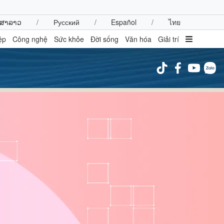
ສາລາວ
/
Русский
/
Español
/
ไทย
ệp
Công nghệ
Sức khỏe
Đời sống
Văn hóa
Giải trí
inh tế
Thị trường
ất động sản
Giá vàng
hởi nghiệp
Tiêu dùng
Tỷ giá
Chứng khoán
Giá cà phê
oanh nghiệp
Công nghệ
hông tin doanh nghiệp
Sành điệu
Doanh nghiệp 24h
Tin Công nghệ
Doanh nhân
Trải nghiệm