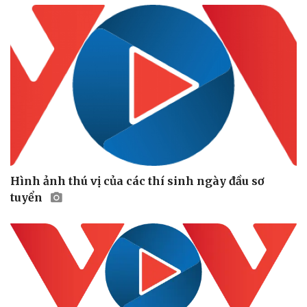
Kinh tế
Thị trường
Bất động sản
Giá vàng
Khởi nghiệp
Tiêu dùng
Tỷ giá
Chứng khoán
Giá cà phê
Hình ảnh thú vị của các thí sinh ngày đầu sơ
tuyển