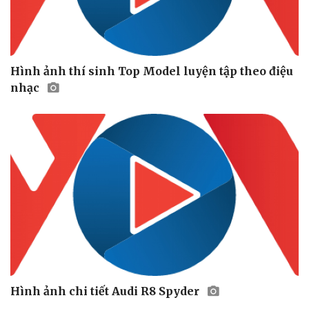
Hình ảnh thí sinh Top Model luyện tập theo điệu
nhạc
Du lịch
Podcast
Tư vấn
Câu chuyện thời sự
Săn Tour
Đọc truyện đêm khuya
check-in
Cửa sổ tình yêu
Kể chuyện cho bé
Hạt giống tâm hồn
Hình ảnh chi tiết Audi R8 Spyder