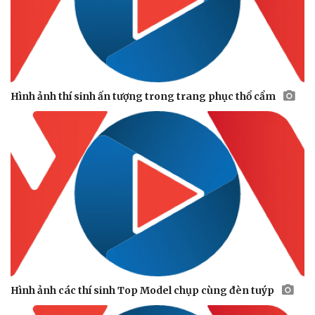
Hình ảnh thí sinh ấn tượng trong trang phục thổ cẩm
Thế giới
Multimedia
Quan sát
Video
Cuộc sống đó đây
Ảnh
Hồ sơ
E-Magazine
Infographic
Hình ảnh các thí sinh Top Model chụp cùng đèn tuýp