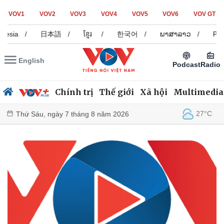
VOV1
VOV2
VOV3
VOV4
VOV5
VOV6
VOV GT
a
/
日本語
/
ខ្មែរ
/
한국어
/
ພາສາລາວ
/
Русский
English
Podcast
Radio
Chính trị
Thế giới
Xã hội
Multimedia
27°C
Thứ Sáu, ngày 7 tháng 8 năm 2026
GALLERY
Chính trị
Xã hội
Đảng
Tin 24h
Tổ chức nhân sự
Dự báo thời tiết
Quốc hội
Giáo dục
Nhận diện sự thật
Dấu ấn VOV
Việc làm