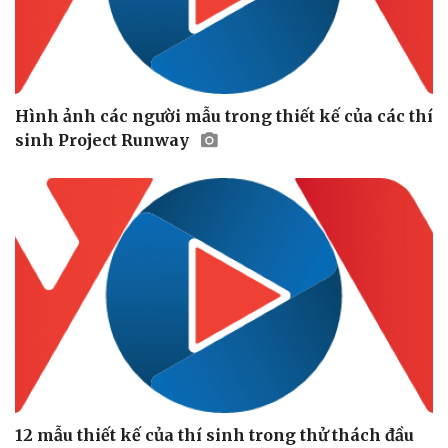
Hình ảnh các người mẫu trong thiết kế của các thí
sinh Project Runway
Thể thao
Ô tô - Xe máy
Bóng đá
Ô tô
Lịch thi đấu bóng đá
Xe máy
Thế giới thể thao
Tư vấn
eSports
Hậu trường
12 mẫu thiết kế của thí sinh trong thử thách đầu