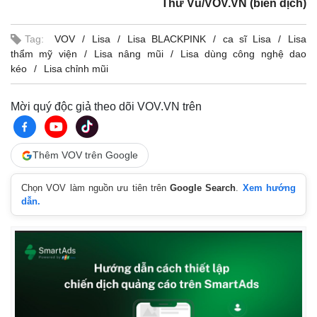
Thư Vũ/VOV.VN (biên dịch)
Tag:
VOV
Lisa
Lisa BLACKPINK
ca sĩ Lisa
Lisa
thẩm mỹ viện
Lisa nâng mũi
Lisa dùng công nghệ dao
kéo
Lisa chỉnh mũi
Mời quý độc giả theo dõi VOV.VN trên
Thêm VOV trên Google
Chọn VOV làm nguồn ưu tiên trên
Google Search
.
Xem hướng
dẫn.
Pháp luật
Quân sự - Quốc phòng