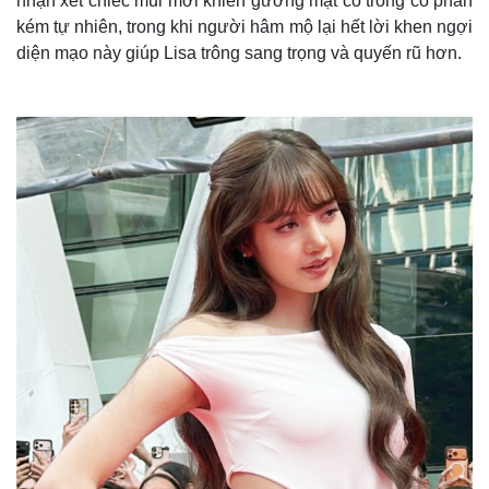
nhận xét chiếc mũi mới khiến gương mặt cô trông có phần
kém tự nhiên, trong khi người hâm mộ lại hết lời khen ngợi
diện mạo này giúp Lisa trông sang trọng và quyến rũ hơn.
Thế giới
Multimedia
Quan sát
Video
Cuộc sống đó đây
Ảnh
Hồ sơ
E-Magazine
Infographic