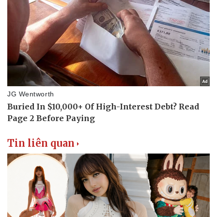
Doanh nghiệp
Công nghệ
Thông tin doanh nghiệp
Sành điệu
Doanh nghiệp 24h
Tin Công nghệ
Doanh nhân
Trải nghiệm
Vì cộng đồng
Chuyển đổi số
Tin liên quan