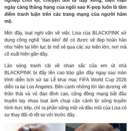
nghiệp chói lọi, chuyện đời tư dậy sóng, diện mạo
ngày càng thăng hạng của ngôi sao K-pop luôn là tâm
điểm tranh luận trên các trang mạng của người hâm
mộ.
Mới đây, loạt nghi vấn về việc Lisa của BLACKPINK sử
dụng công nghệ “dao kéo” để có được vẻ đẹp hoàn hảo
như hiện tại liên tục bị mổ xẻ qua các sự kiện lớn, nơi mà
cô xuất hiện gần đây.
Làn sóng tranh cãi về nhan sắc của em út nhà
BLACKPINK bị đẩy lên cao trào gần đây ngay sau màn
trình diễn lịch sử tại Lễ khai mạc FIFA World Cup 2026
diễn ra tại Los Angeles. Bên cạnh những lời tán dương về
thần thái và vũ đạo đỉnh cao, cộng đồng mạng bắt đầu
truyền tay nhau loạt ảnh chụp cận cảnh từ sóng truyền
hình trực tiếp, chỉ ra phần sống mũi và đầu mũi của Lisa có
sự thay đổi rõ rệt so với trước đây.