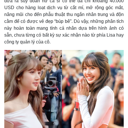
đưa ra suy đoán nữ ca sĩ có thể đã chi khoảng 40.000
USD cho hàng loạt dịch vụ từ cắt mí, mở rộng góc mắt,
nâng mũi cho đến phẫu thuật thu ngắn nhân trung và độn
cằm để có được vẻ đẹp “búp bê”. Dù vậy, những phân tích
này hoàn toàn mang tính cá nhân dựa trên hình ảnh có
sẵn, chưa từng có bất kỳ sự xác nhận nào từ phía Lisa hay
công ty quản lý của cô.