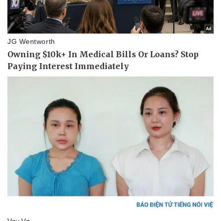
Thể thao
Ô tô - Xe máy
Bóng đá
Ô tô
Lịch thi đấu bóng đá
Xe máy
Thế giới thể thao
Tư vấn
eSports
Hậu trường