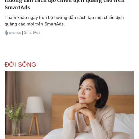
Hướng dẫn cách tạo chiến dịch quảng cáo trên
SmartAds
Tham khảo ngay trọn bộ hướng dẫn cách tạo một chiến dịch
quảng cáo mới trên SmartAds.
| SmartAds
ĐỜI SỐNG
Văn hóa
Giải trí
Sân khấu - Điện ảnh
Nghệ sĩ
Văn học
Thời trang
Âm nhạc
Sao Việt
Di sản