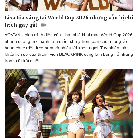
Lisa tỏa sáng tại World Cup 2026 nhưng vẫn bị chỉ
trích gay gắt
VOV.VN - Màn trình diễn của Lisa tại lễ khai mạc World Cup 2026
nhanh chóng trở thành tâm điểm chú ý trên toàn cầu, mang về
Sức khỏe
Đời sống
hàng chục triệu lượt xem và nhiều lời khen ngợi. Tuy nhiên, sân
khấu lịch sử của thành viên BLACKPINK cũng làm bùng nổ những
Dinh dưỡng - món ngon
Nhà đẹp
tranh cãi trái chiều.
Cây thuốc
Blog
Sản phụ khoa
Tình yêu - Gia đình
Nhi khoa
Nam khoa
Làm đẹp - giảm cân
Phòng mạch online
Ăn sạch sống khỏe