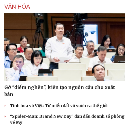
VĂN HÓA
Gỡ "điểm nghẽn", kiến tạo nguồn cầu cho xuất
bản
Du lịch
Podcast
Tinh hoa võ Việt: Từ miền đất võ vươn ra thế giới
Tư vấn
Câu chuyện thời sự
Săn Tour
Đọc truyện đêm khuya
“Spider-Man: Brand New Day” dẫn đầu doanh số phòng
check-in
Cửa sổ tình yêu
vé Mỹ
Kể chuyện cho bé