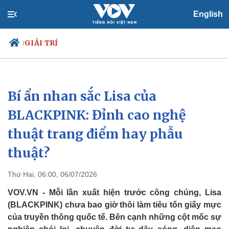
English
GIẢI TRÍ
/
Bí ẩn nhan sắc Lisa của
Chính trị
Xã hội
Đảng
Tin 24h
BLACKPINK: Đỉnh cao nghệ
Tổ chức nhân sự
Dự báo thời tiết
thuật trang điểm hay phẫu
Quốc hội
Giáo dục
Nhận diện sự thật
Dấu ấn VOV
thuật?
Việc làm
Biển đảo
Thứ Hai, 06:00, 06/07/2026
VOV.VN - Mỗi lần xuất hiện trước công chúng, Lisa
(BLACKPINK) chưa bao giờ thôi làm tiêu tốn giấy mực
của truyền thông quốc tế. Bên cạnh những cột mốc sự