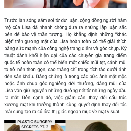
Trước làn sóng săm soi từ dư luận, cộng đồng người hâm
mộ của Lisa đã nhanh chóng đưa ra những lập luận sắc
bén để bảo vệ thần tượng. Họ khẳng định những “khác
biệt” trên gương mặt của Lisa hoàn toàn có thể giải thích
bằng sức mạnh của công nghệ trang điểm và góc chụp. Kỹ
thuật đánh khối hiện đại của các chuyên gia trang điểm
quốc tế hoàn toàn có thể biến một chiếc mũi tẹt, cánh mũi
to trở nên thon gọn, cao thẳng chỉ trong tích tắc dưới ánh
đèn sân khấu. Bằng chứng là trong các bức ảnh mặt mộc
hoặc ảnh chụp góc nghiêng đời thường, dáng mũi của
Lisa vẫn giữ nguyên những đường nét từ những ngày đầu
ra mắt. Bên cạnh đó, việc giảm cân, thay đổi cấu trúc
Kinh tế
Thị trường
xương mặt khi trưởng thành cùng quyết định thay đổi tóc
Bất động sản
Giá vàng
mái cũng tạo ra cú lừa thị giác ngoạn mục về mặt visual.
Khởi nghiệp
Tiêu dùng
Tỷ giá
Chứng khoán