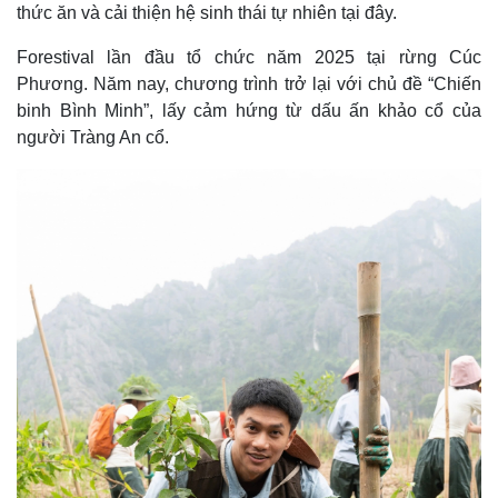
thức ăn và cải thiện hệ sinh thái tự nhiên tại đây.
Forestival lần đầu tổ chức năm 2025 tại rừng Cúc
Phương. Năm nay, chương trình trở lại với chủ đề “Chiến
binh Bình Minh”, lấy cảm hứng từ dấu ấn khảo cổ của
người Tràng An cổ.
Kinh tế
Thị trường
Bất động sản
Giá vàng
Khởi nghiệp
Tiêu dùng
Tỷ giá
Chứng khoán