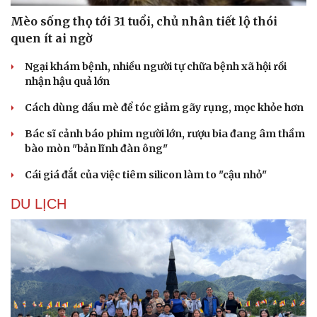
Mèo sống thọ tới 31 tuổi, chủ nhân tiết lộ thói
quen ít ai ngờ
Ngại khám bệnh, nhiều người tự chữa bệnh xã hội rồi
nhận hậu quả lớn
Cách dùng dầu mè để tóc giảm gãy rụng, mọc khỏe hơn
Bác sĩ cảnh báo phim người lớn, rượu bia đang âm thầm
bào mòn "bản lĩnh đàn ông"
Cái giá đắt của việc tiêm silicon làm to "cậu nhỏ"
DU LỊCH