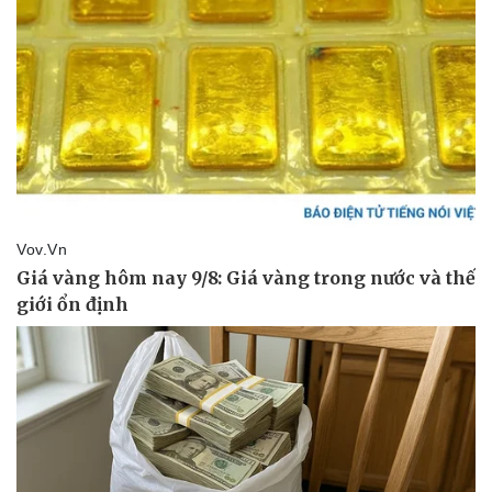
Doanh nghiệp
Công nghệ
Thông tin doanh nghiệp
Sành điệu
Doanh nghiệp 24h
Tin Công nghệ
Doanh nhân
Trải nghiệm
Vì cộng đồng
Chuyển đổi số