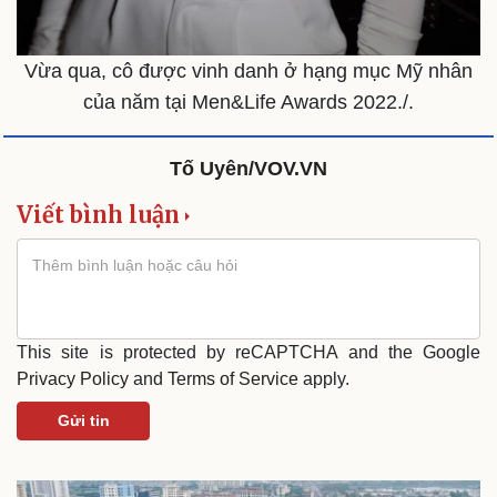
Vừa qua, cô được vinh danh ở hạng mục Mỹ nhân
của năm tại Men&Life Awards 2022./.
Tố Uyên/VOV.VN
Viết bình luận
This site is protected by reCAPTCHA and the Google
Privacy Policy
and
Terms of Service
apply.
Văn hóa
Giải trí
Gửi tin
Sân khấu - Điện ảnh
Nghệ sĩ
Văn học
Thời trang
Âm nhạc
Sao Việt