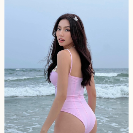
Kinh tế
Thị trường
Bất động sản
Giá vàng
Khởi nghiệp
Tiêu dùng
Tỷ giá
Chứng khoán
Giá cà phê