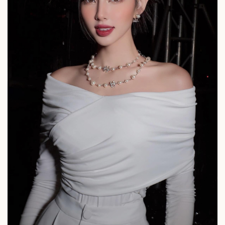
Cây thuốc
Blog
Sản phụ khoa
Tình yêu - Gia đình
Nhi khoa
Nam khoa
Làm đẹp - giảm cân
Phòng mạch online
Ăn sạch sống khỏe