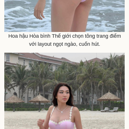
Hoa hậu Hòa bình Thế giới chọn tông trang điểm
với layout ngọt ngào, cuốn hút.
Pháp luật
Quân sự - Quốc phòng
Vụ án
Vũ khí
Tin nóng
Việt Nam
Tư vấn luật
Phân tích