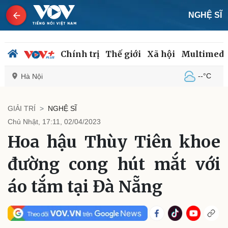
NGHỆ SĨ
Chính trị
Thế giới
Xã hội
Multimedi
--°C
Hà Nội
GIẢI TRÍ
NGHỆ SĨ
Chủ Nhật, 17:11, 02/04/2023
Chính trị
Xã hội
Hoa hậu Thùy Tiên khoe
Đảng
Tin 24h
Tổ chức nhân sự
Dự báo thời tiết
đường cong hút mắt với
Quốc hội
Giáo dục
Nhận diện sự thật
Dấu ấn VOV
áo tắm tại Đà Nẵng
Việc làm
Biển đảo