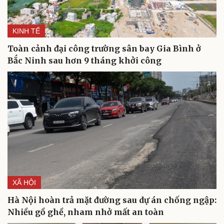
KINH TẾ
Toàn cảnh đại công trường sân bay Gia Bình ở
Bắc Ninh sau hơn 9 tháng khởi công
Du lịch
Podcast
Tư vấn
Câu chuyện thời sự
Săn Tour
Đọc truyện đêm khuya
check-in
Cửa sổ tình yêu
Kể chuyện cho bé
Hạt giống tâm hồn
XÃ HỘI
Hà Nội hoàn trả mặt đường sau dự án chống ngập:
Nhiều gồ ghề, nham nhở mất an toàn