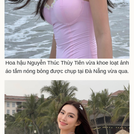
Thế giới
Multimedia
Quan sát
Video
Cuộc sống đó đây
Ảnh
Hoa hậu Nguyễn Thúc Thùy Tiên vừa khoe loạt ảnh
Hồ sơ
E-Magazine
áo tắm nóng bỏng được chụp tại Đà Nẵng vừa qua.
Infographic