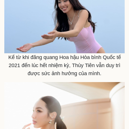
Kể từ khi đăng quang Hoa hậu Hòa bình Quốc tế
Thể thao
Ô tô - Xe máy
2021 đến lúc hết nhiệm kỳ, Thùy Tiên vẫn duy trì
Bóng đá
Ô tô
được sức ảnh hưởng của mình.
Lịch thi đấu bóng đá
Xe máy
Thế giới thể thao
Tư vấn
eSports
Hậu trường