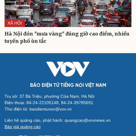
XÃ HỘI
Hà Nội đón "mưa vàng" đúng giờ cao điểm, nhiều
Cải chính
tuyến phố ùn tắc
BÁO ĐIỆN TỬ TIẾNG NÓI VIỆT NAM
Trụ sở: 37 Bà Triệu, phường Cửa Nam, Hà Nội
Điện thoại: 84-24-22105148, 84-24-39785691
Thư điện tử: baodientuvov@vov.vn
Liên hệ quảng cáo, phát hành: quangcao@vovnews.vn
Báo giá quảng cáo