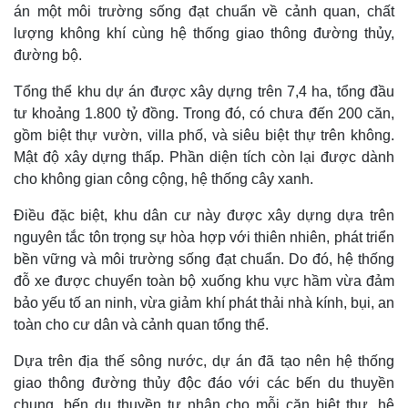
án một môi trường sống đạt chuẩn về cảnh quan, chất
lượng không khí cùng hệ thống giao thông đường thủy,
đường bộ.
Tổng thể khu dự án được xây dựng trên 7,4 ha, tổng đầu
tư khoảng 1.800 tỷ đồng. Trong đó, có chưa đến 200 căn,
gồm biệt thự vườn, villa phố, và siêu biệt thự trên không.
Mật độ xây dựng thấp. Phần diện tích còn lại được dành
cho không gian công cộng, hệ thống cây xanh.
Thế giới
Multimedia
Quan sát
Video
Điều đặc biệt, khu dân cư này được xây dựng dựa trên
Cuộc sống đó đây
Ảnh
nguyên tắc tôn trọng sự hòa hợp với thiên nhiên, phát triển
Hồ sơ
E-Magazine
bền vững và môi trường sống đạt chuẩn. Do đó, hệ thống
Infographic
đỗ xe được chuyển toàn bộ xuống khu vực hầm vừa đảm
bảo yếu tố an ninh, vừa giảm khí phát thải nhà kính, bụi, an
toàn cho cư dân và cảnh quan tổng thể.
Dựa trên địa thế sông nước, dự án đã tạo nên hệ thống
giao thông đường thủy độc đáo với các bến du thuyền
chung, bến du thuyền tư nhân cho mỗi căn biệt thự, hệ