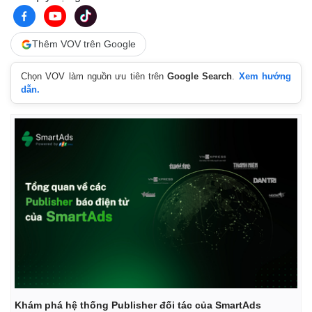
Thêm VOV trên Google
Chọn VOV làm nguồn ưu tiên trên
Google Search
.
Xem hướng
dẫn.
Kinh tế
Thị trường
Bất động sản
Giá vàng
Khởi nghiệp
Tiêu dùng
Tỷ giá
Chứng khoán
Giá cà phê
Khám phá hệ thống Publisher đối tác của SmartAds