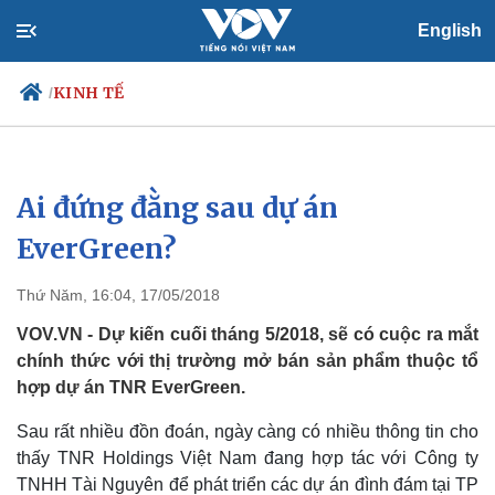
English
KINH TẾ
/
Ai đứng đằng sau dự án
Chính trị
Xã hội
Đảng
Tin 24h
EverGreen?
Tổ chức nhân sự
Dự báo thời tiết
Quốc hội
Giáo dục
Thứ Năm, 16:04, 17/05/2018
Nhận diện sự thật
Dấu ấn VOV
Việc làm
VOV.VN - Dự kiến cuối tháng 5/2018, sẽ có cuộc ra mắt
Biển đảo
chính thức với thị trường mở bán sản phẩm thuộc tổ
hợp dự án TNR EverGreen.
Sau rất nhiều đồn đoán, ngày càng có nhiều thông tin cho
thấy TNR Holdings Việt Nam đang hợp tác với Công ty
TNHH Tài Nguyên để phát triển các dự án đình đám tại TP