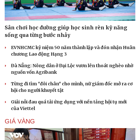
Sân chơi học đường giúp học sinh rèn kỹ năng
sống qua từng bước nhảy
Cải chính
EVNHCMC kỷ niệm 50 năm thành lập và đón nhận Huân
chương Lao động Hạng 3
Đà Nẵng: Nông dân ở Đại Lộc vươn lên thoát nghèo nhờ
nguồn vốn Agribank
Từng đi tìm "đôi chân" cho mình, nữ giám đốc mở ra cơ
hội cho người khuyết tật
Giải nỗi đau quá tải ứng dụng với nền tảng hội tụ mới
của Viettel
GIÁ VÀNG