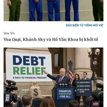
Thể thao
Ô tô - Xe máy
Bóng đá
Ô tô
Lịch thi đấu bóng đá
Xe máy
Thế giới thể thao
Tư vấn
eSports
Hậu trường