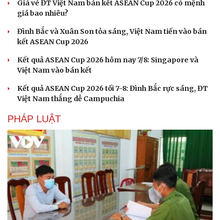
Giá vé ĐT Việt Nam bán kết ASEAN Cup 2026 có mệnh
giá bao nhiêu?
Đình Bắc và Xuân Son tỏa sáng, Việt Nam tiến vào bán
kết ASEAN Cup 2026
Kết quả ASEAN Cup 2026 hôm nay 7/8: Singapore và
Việt Nam vào bán kết
Văn hóa
Giải trí
Kết quả ASEAN Cup 2026 tối 7-8: Đình Bắc rực sáng, ĐT
Sân khấu - Điện ảnh
Nghệ sĩ
Việt Nam thắng dễ Campuchia
Văn học
Thời trang
Âm nhạc
Sao Việt
PHÁP LUẬT
Di sản