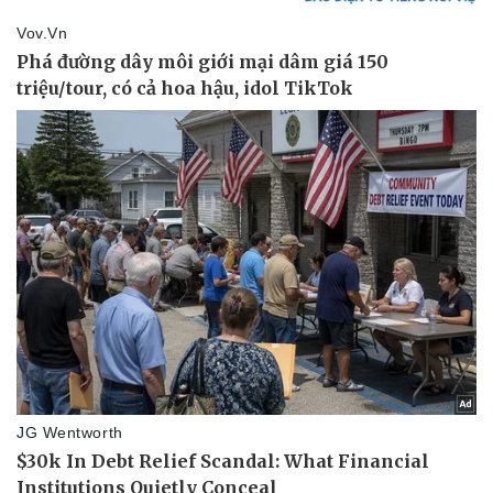
Pháp luật
Quân sự - Quốc phòng
Vụ án
Vũ khí
Tin nóng
Việt Nam
Tư vấn luật
Phân tích