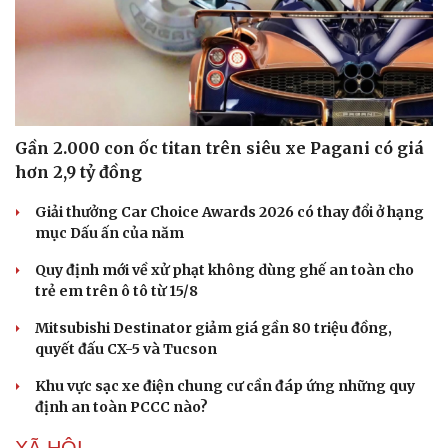
Sức khỏe
Đời sống
Dinh dưỡng - món ngon
Nhà đẹp
Cây thuốc
Blog
Gần 2.000 con ốc titan trên siêu xe Pagani có giá
Sản phụ khoa
Tình yêu - Gia đình
hơn 2,9 tỷ đồng
Nhi khoa
Nam khoa
Giải thưởng Car Choice Awards 2026 có thay đổi ở hạng
Làm đẹp - giảm cân
mục Dấu ấn của năm
Phòng mạch online
Quy định mới về xử phạt không dùng ghế an toàn cho
Ăn sạch sống khỏe
trẻ em trên ô tô từ 15/8
Mitsubishi Destinator giảm giá gần 80 triệu đồng,
quyết đấu CX-5 và Tucson
Khu vực sạc xe điện chung cư cần đáp ứng những quy
định an toàn PCCC nào?
XÃ HỘI