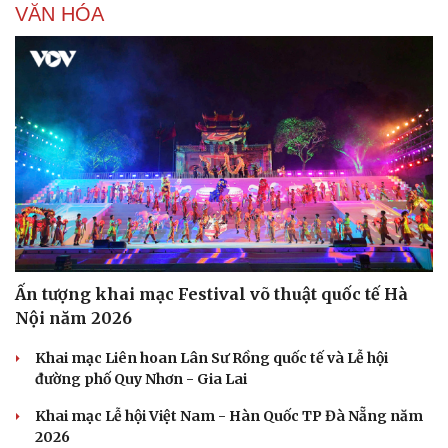
VĂN HÓA
Du lịch
Podcast
Tư vấn
Câu chuyện thời sự
Săn Tour
Đọc truyện đêm khuya
check-in
Cửa sổ tình yêu
Kể chuyện cho bé
Hạt giống tâm hồn
Ấn tượng khai mạc Festival võ thuật quốc tế Hà
Nội năm 2026
Khai mạc Liên hoan Lân Sư Rồng quốc tế và Lễ hội
đường phố Quy Nhơn - Gia Lai
Khai mạc Lễ hội Việt Nam - Hàn Quốc TP Đà Nẵng năm
2026