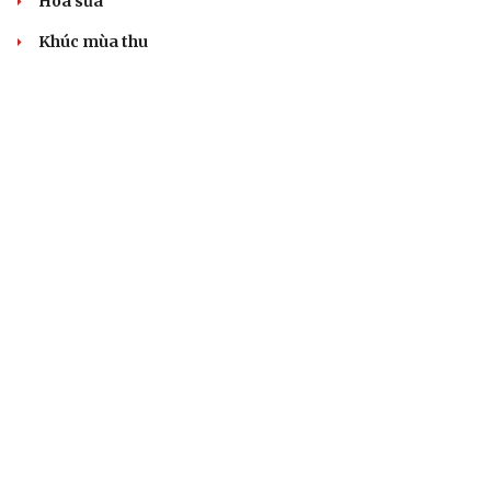
Hoa sữa
Khúc mùa thu
Tình dục tuổi 40+: Khác gì tuổi đôi mươi và cách duy trì
đời sống viên mãn
BẤT ĐỘNG SẢN
Genera by The Solia: Tâm điểm đón xu hướng
dịch chuyển cư dân từ trung tâm