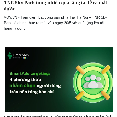
TNR Sky Park tung nhiều quà tặng tại lễ ra mắt
dự án
VOV.VN - Tâm điểm bất động sản phía Tây Hà Nội – TNR Sky
Park sẽ chính thức ra mắt vào ngày 20/5 với quà tặng lên tới
hàng tỷ đồng.
Doanh nghiệp
Công nghệ
Thông tin doanh nghiệp
Sành điệu
Doanh nghiệp 24h
Tin Công nghệ
Doanh nhân
Trải nghiệm
Vì cộng đồng
Chuyển đổi số