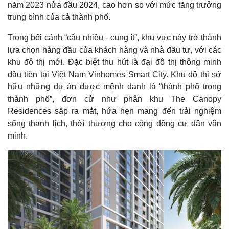
năm 2023 nửa đầu 2024, cao hơn so với mức tăng trưởng
Bất động sản
Giá vàng
trung bình của cả thành phố.
Khởi nghiệp
Tiêu dùng
Tỷ giá
Trong bối cảnh “cầu nhiều - cung ít”, khu vực này trở thành
Chứng khoán
lựa chọn hàng đầu của khách hàng và nhà đầu tư, với các
Giá cà phê
khu đô thị mới. Đặc biệt thu hút là đại đô thị thông minh
đầu tiên tại Việt Nam Vinhomes Smart City. Khu đô thị sở
hữu những dự án được mệnh danh là “thành phố trong
thành phố”, đơn cử như phân khu The Canopy
Residences sắp ra mắt, hứa hẹn mang đến trải nghiệm
sống thanh lịch, thời thượng cho cộng đồng cư dân văn
minh.