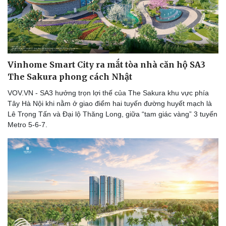
Vinhome Smart City ra mắt tòa nhà căn hộ SA3
The Sakura phong cách Nhật
VOV.VN - SA3 hưởng trọn lợi thế của The Sakura khu vực phía
Tây Hà Nội khi nằm ở giao điểm hai tuyến đường huyết mạch là
Lê Trọng Tấn và Đại lộ Thăng Long, giữa “tam giác vàng” 3 tuyến
Metro 5-6-7.
Du lịch
Podcast
Tư vấn
Câu chuyện thời sự
Săn Tour
Đọc truyện đêm khuya
check-in
Cửa sổ tình yêu
Kể chuyện cho bé
Hạt giống tâm hồn