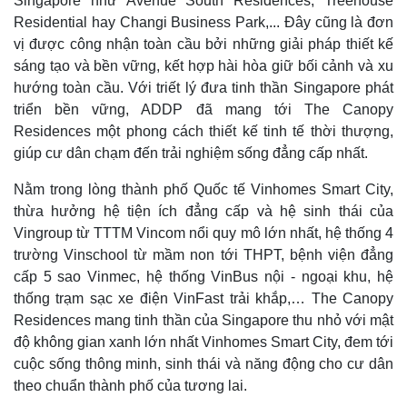
Singapore như Avenue South Residences, Treehouse
Residential hay Changi Business Park,... Đây cũng là đơn
vị được công nhận toàn cầu bởi những giải pháp thiết kế
sáng tạo và bền vững, kết hợp hài hòa giữ bối cảnh và xu
hướng toàn cầu. Với triết lý đưa tinh thần Singapore phát
triển bền vững, ADDP đã mang tới The Canopy
Residences một phong cách thiết kế tinh tế thời thượng,
giúp cư dân chạm đến trải nghiệm sống đẳng cấp nhất.
Nằm trong lòng thành phố Quốc tế Vinhomes Smart City,
thừa hưởng hệ tiện ích đẳng cấp và hệ sinh thái của
Vingroup từ TTTM Vincom nổi quy mô lớn nhất, hệ thống 4
trường Vinschool từ mầm non tới THPT, bệnh viện đẳng
cấp 5 sao Vinmec, hệ thống VinBus nội - ngoại khu, hệ
thống trạm sạc xe điện VinFast trải khắp,… The Canopy
Residences mang tinh thần của Singapore thu nhỏ với mật
độ không gian xanh lớn nhất Vinhomes Smart City, đem tới
cuộc sống thông minh, sinh thái và năng động cho cư dân
theo chuẩn thành phố của tương lai.