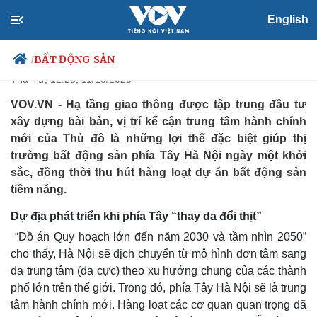
Bất động sản phía Tây Hà Nội
English
tiếp tục bùng nổ
BẤT ĐỘNG SẢN
/
Thứ Tư, 12:25, 11/10/2023
VOV.VN - Hạ tầng giao thông được tập trung đầu tư
xây dựng bài bản, vị trí kế cận trung tâm hành chính
Chính trị
Xã hội
mới của Thủ đô là những lợi thế đặc biệt giúp thị
Đảng
Tin 24h
trường bất động sản phía Tây Hà Nội ngày một khởi
Tổ chức nhân sự
Dự báo thời tiết
sắc, đồng thời thu hút hàng loạt dự án bất động sản
Quốc hội
Giáo dục
tiềm năng.
Nhận diện sự thật
Dấu ấn VOV
Việc làm
Dự địa phát triển khi phía Tây “thay da đổi thịt”
Biển đảo
“Đồ án Quy hoạch lớn đến năm 2030 và tầm nhìn 2050”
cho thấy, Hà Nội sẽ dịch chuyển từ mô hình đơn tâm sang
đa trung tâm (đa cực) theo xu hướng chung của các thành
phố lớn trên thế giới. Trong đó, phía Tây Hà Nội sẽ là trung
tâm hành chính mới. Hàng loạt các cơ quan quan trọng đã