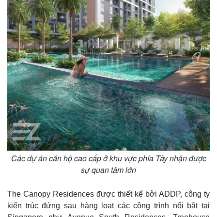
Các dự án căn hộ cao cấp ở khu vực phía Tây nhận được
sự quan tâm lớn
Pháp luật
Quân sự - Quốc phòng
Vụ án
Vũ khí
The Canopy Residences được thiết kế bởi ADDP, công ty
Tin nóng
Việt Nam
Tư vấn luật
Phân tích
kiến trúc đứng sau hàng loạt các công trình nổi bật tại