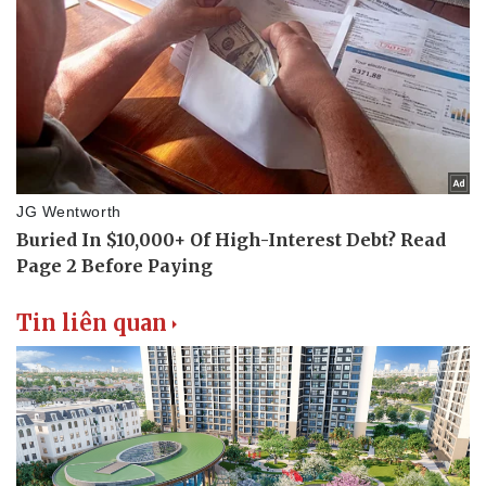
Sân khấu - Điện ảnh
Nghệ sĩ
Văn học
Thời trang
Âm nhạc
Sao Việt
Di sản
Tin liên quan