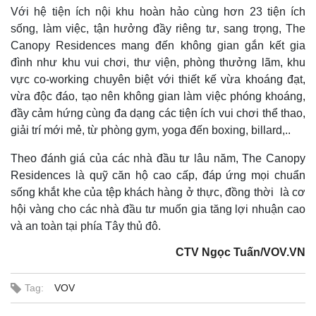
Với hệ tiện ích nội khu hoàn hảo cùng hơn 23 tiện ích
sống, làm việc, tận hưởng đầy riêng tư, sang trọng, The
Canopy Residences mang đến không gian gắn kết gia
đình như khu vui chơi, thư viện, phòng thưởng lãm, khu
vực co-working chuyên biệt với thiết kế vừa khoáng đạt,
vừa độc đáo, tạo nên không gian làm việc phóng khoáng,
đầy cảm hứng cùng đa dạng các tiện ích vui chơi thể thao,
giải trí mới mẻ, từ phòng gym, yoga đến boxing, billard,..
Thể thao
Ô tô - Xe máy
Theo đánh giá của các nhà đầu tư lâu năm, The Canopy
Bóng đá
Ô tô
Residences là quỹ căn hộ cao cấp, đáp ứng mọi chuẩn
Lịch thi đấu bóng đá
Xe máy
sống khắt khe của tệp khách hàng ở thực, đồng thời là cơ
Thế giới thể thao
Tư vấn
hội vàng cho các nhà đầu tư muốn gia tăng lợi nhuận cao
eSports
và an toàn tại phía Tây thủ đô.
Hậu trường
CTV Ngọc Tuấn/VOV.VN
Tag:
VOV