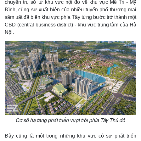
chuyển trụ sở từ khu vực nội đô về khu vực Mễ Trì - Mỹ
Đình, cùng sự xuất hiện của nhiều tuyến phố thương mại
sầm uất đã biến khu vực phía Tây từng bước trở thành một
CBD (central business district) - khu vực trung tâm của Hà
Nội.
Cơ sở hạ tầng phát triển vượt trội phía Tây Thủ đô
Đây cũng là một trong những khu vực có sự phát triển