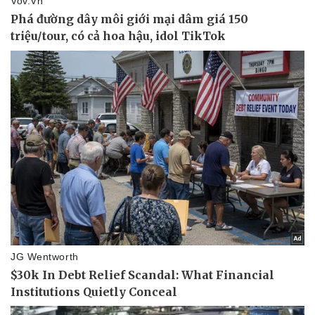
Sức khỏe
Đời sống
Dinh dưỡng - món ngon
Nhà đẹp
Cây thuốc
Blog
Sản phụ khoa
Tình yêu - Gia đình
Nhi khoa
Nam khoa
Làm đẹp - giảm cân
Phòng mạch online
Ăn sạch sống khỏe