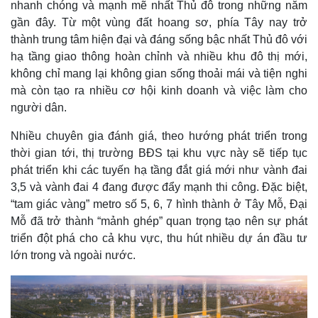
nhanh chóng và mạnh mẽ nhất Thủ đô trong những năm
gần đây. Từ một vùng đất hoang sơ, phía Tây nay trở
thành trung tâm hiện đại và đáng sống bậc nhất Thủ đô với
hạ tầng giao thông hoàn chỉnh và nhiều khu đô thị mới,
không chỉ mang lại không gian sống thoải mái và tiện nghi
Thế giới
Multimedia
mà còn tạo ra nhiều cơ hội kinh doanh và việc làm cho
Quan sát
Video
người dân.
Cuộc sống đó đây
Ảnh
Hồ sơ
E-Magazine
Nhiều chuyên gia đánh giá, theo hướng phát triển trong
Infographic
thời gian tới, thị trường BĐS tại khu vực này sẽ tiếp tục
phát triển khi các tuyến hạ tầng đắt giá mới như vành đai
3,5 và vành đai 4 đang được đẩy mạnh thi công. Đặc biệt,
“tam giác vàng” metro số 5, 6, 7 hình thành ở Tây Mỗ, Đại
Mỗ đã trở thành “mảnh ghép” quan trọng tạo nên sự phát
triển đột phá cho cả khu vực, thu hút nhiều dự án đầu tư
lớn trong và ngoài nước.