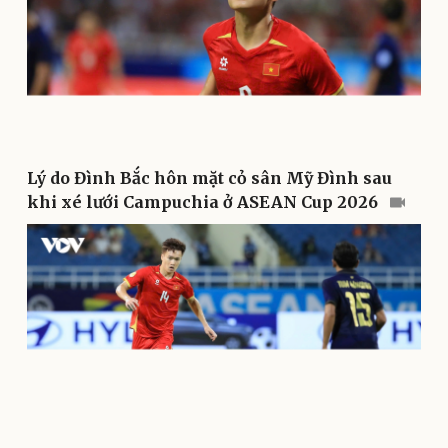
Di sản
Lý do Đình Bắc hôn mặt cỏ sân Mỹ Đình sau
khi xé lưới Campuchia ở ASEAN Cup 2026
Du lịch
Podcast
Tư vấn
Câu chuyện thời sự
Săn Tour
Đọc truyện đêm khuya
check-in
Cửa sổ tình yêu
Kể chuyện cho bé
Hạt giống tâm hồn