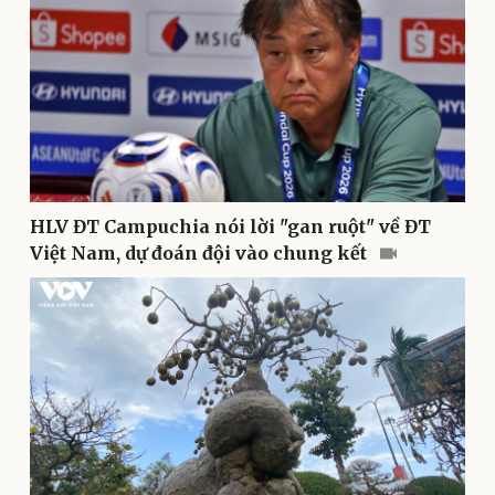
Doanh nghiệp
Công nghệ
Thông tin doanh nghiệp
Sành điệu
Doanh nghiệp 24h
Tin Công nghệ
Doanh nhân
Trải nghiệm
Vì cộng đồng
Chuyển đổi số
HLV ĐT Campuchia nói lời "gan ruột" về ĐT
Việt Nam, dự đoán đội vào chung kết
Sức khỏe
Đời sống
Dinh dưỡng - món ngon
Nhà đẹp