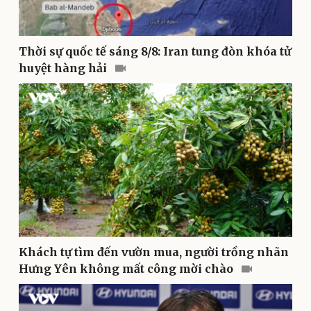
Thời sự quốc tế sáng 8/8: Iran tung đòn khóa tử
huyệt hàng hải
Thể thao
Ô tô - Xe máy
Bóng đá
Ô tô
Lịch thi đấu bóng đá
Xe máy
Thế giới thể thao
Tư vấn
eSports
Hậu trường
Khách tự tìm đến vườn mua, người trồng nhãn
Hưng Yên không mất công mời chào