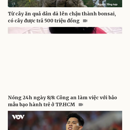
Cây thuốc
Blog
Sản phụ khoa
Tình yêu - Gia đình
Từ cây ăn quả dân dã lên chậu thành bonsai,
Nhi khoa
có cây được trả 500 triệu đồng
Nam khoa
Làm đẹp - giảm cân
Phòng mạch online
Ăn sạch sống khỏe
Nóng 24h ngày 8/8: Công an làm việc với bảo
mẫu bạo hành trẻ ở TP.HCM
Văn hóa
Giải trí
Sân khấu - Điện ảnh
Nghệ sĩ
Văn học
Thời trang
Âm nhạc
Sao Việt