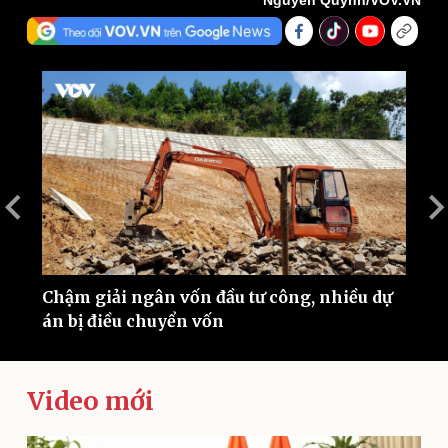
Nguyễn Quỳnh/VOV.VN
Thế giới
Multimedia
Quan sát
Video
Cuộc sống đó đây
Ảnh
Hồ sơ
E-Magazine
Infographic
Chậm giải ngân vốn đầu tư công, nhiều dự
H
án bị điều chuyển vốn
v
Video mới