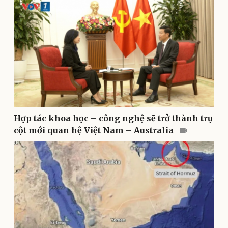
Kinh tế
Thị trường
Bất động sản
Giá vàng
Khởi nghiệp
Tiêu dùng
Tỷ giá
Chứng khoán
Giá cà phê
Hợp tác khoa học – công nghệ sẽ trở thành trụ
cột mới quan hệ Việt Nam – Australia
Pháp luật
Quân sự - Quốc phòng
Vụ án
Vũ khí
Tin nóng
Việt Nam
Tư vấn luật
Phân tích