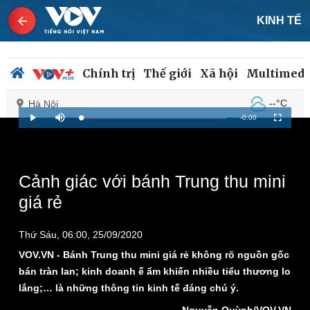
KINH TẾ
Chính trị
Thế giới
Xã hội
Multimedi
--°C
Hà Nội
Remaining
-
0:00
Loaded
:
Play
Mute
Fullscreen
0%
Time
Chính trị
Xã hội
Cảnh giác với bánh Trung thu mini
Đảng
Tin 24h
giá rẻ
Tổ chức nhân sự
Dự báo thời tiết
Quốc hội
Giáo dục
Nhận diện sự thật
Dấu ấn VOV
Thứ Sáu, 06:00, 25/09/2020
Việc làm
VOV.VN - Bánh Trung thu mini giá rẻ không rõ nguồn gốc
Biển đảo
bán tràn lan; kinh doanh ế ẩm khiến nhiều tiểu thương lo
lắng;… là những thông tin kinh tế đáng chú ý.