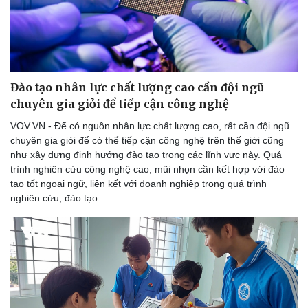
Doanh nghiệp
Công nghệ
Thông tin doanh nghiệp
Sành điệu
Đào tạo nhân lực chất lượng cao cần đội ngũ
Doanh nghiệp 24h
Tin Công nghệ
chuyên gia giỏi để tiếp cận công nghệ
Doanh nhân
Trải nghiệm
VOV.VN - Để có nguồn nhân lực chất lượng cao, rất cần đội ngũ
Vì cộng đồng
Chuyển đổi số
chuyên gia giỏi để có thể tiếp cận công nghệ trên thế giới cũng
như xây dựng định hướng đào tạo trong các lĩnh vực này. Quá
trình nghiên cứu công nghệ cao, mũi nhọn cần kết hợp với đào
tạo tốt ngoại ngữ, liên kết với doanh nghiệp trong quá trình
nghiên cứu, đào tạo.