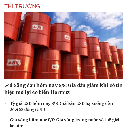
THỊ TRƯỜNG
Giá xăng dầu hôm nay 8/8: Giá dầu giảm khi có tín
hiệu mở lại eo biển Hormuz
Du lịch
Podcast
Tỷ giá USD hôm nay 8/8: Giá bán USD hạ xuống còn
Tư vấn
Câu chuyện thời sự
26.468 đồng/USD
Săn Tour
Đọc truyện đêm khuya
check-in
Cửa sổ tình yêu
Giá vàng hôm nay 8/8: Giá vàng trong nước và thế giới
Kể chuyện cho bé
lại tăng