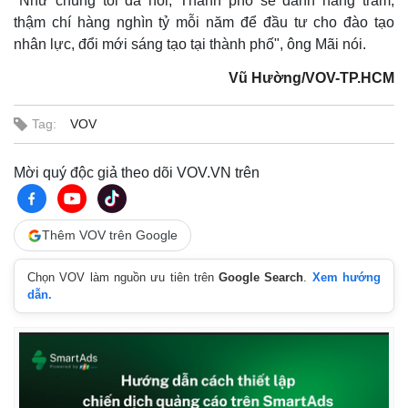
"Như chúng tôi đã nói, Thành phố sẽ dành hàng trăm,
Giá cà phê
thậm chí hàng nghìn tỷ mỗi năm để đầu tư cho đào tạo
nhân lực, đổi mới sáng tạo tại thành phố", ông Mãi nói.
Vũ Hường/VOV-TP.HCM
Tag:
VOV
Mời quý độc giả theo dõi VOV.VN trên
Thêm VOV trên Google
Chọn VOV làm nguồn ưu tiên trên
Google Search
.
Xem hướng
dẫn.