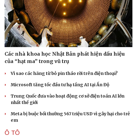
Sức khỏe
Đời sống
Các nhà khoa học Nhật Bản phát hiện dấu hiệu
Dinh dưỡng - món ngon
Nhà đẹp
của “hạt ma” trong vũ trụ
Cây thuốc
Blog
Sản phụ khoa
Tình yêu - Gia đình
Vì sao các hãng từ bỏ pin tháo rời trên điện thoại?
Nhi khoa
Nam khoa
Microsoft tăng tốc đầu tư hạ tầng AI tại Ấn Độ
Làm đẹp - giảm cân
Phòng mạch online
Trung Quốc đưa vào hoạt động cơ sở điện toán AI lớn
Ăn sạch sống khỏe
nhất thế giới
Meta bị buộc bồi thường 567 triệu USD vì gây hại cho trẻ
em
Ô TÔ