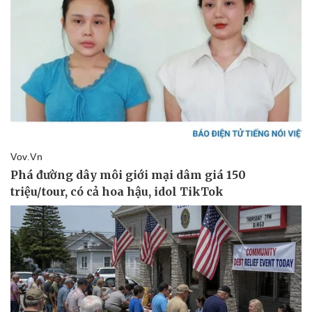
Vụ án
Vũ khí
Tin nóng
Việt Nam
Tư vấn luật
Phân tích