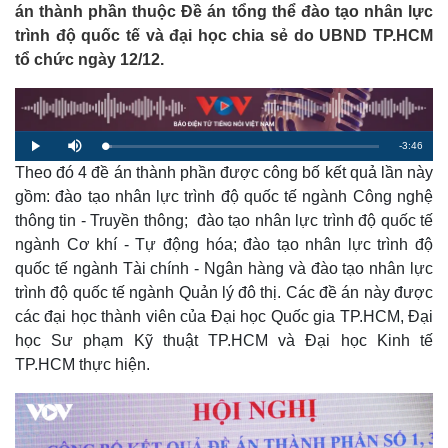
án thành phần thuộc Đề án tổng thể đào tạo nhân lực
trình độ quốc tế và đại học chia sẻ do UBND TP.HCM
tổ chức ngày 12/12.
R
-
3:46
L
P
M
o
l
u
a
Theo đó 4 đề án thành phần được công bố kết quả lần này
a
t
e
d
y
e
e
gồm: đào tạo nhân lực trình độ quốc tế ngành Công nghệ
d
m
:
thông tin - Truyền thông; đào tạo nhân lực trình độ quốc tế
2
.
a
4
ngành Cơ khí - Tự động hóa; đào tạo nhân lực trình độ
1
%
quốc tế ngành Tài chính - Ngân hàng và đào tạo nhân lực
i
trình độ quốc tế ngành Quản lý đô thị. Các đề án này được
n
các đại học thành viên của Đại học Quốc gia TP.HCM, Đại
i
học Sư phạm Kỹ thuật TP.HCM và Đại học Kinh tế
n
TP.HCM thực hiện.
g
T
i