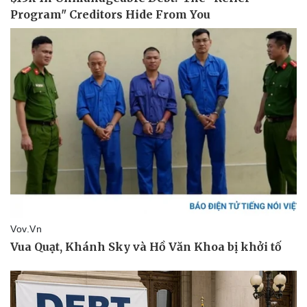
Thể thao
Ô tô - Xe máy
Bóng đá
Ô tô
Lịch thi đấu bóng đá
Xe máy
Thế giới thể thao
Tư vấn
eSports
Hậu trường