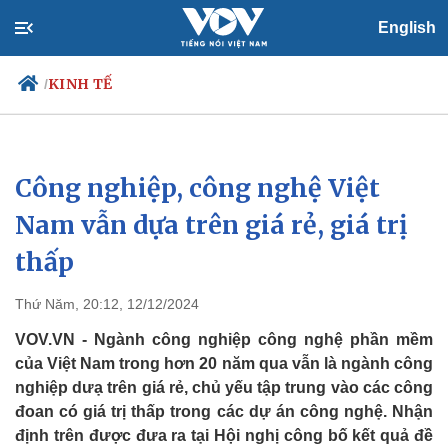
English
KINH TẾ
/
Công nghiệp, công nghệ Việt
Chính trị
Xã hội
Đảng
Tin 24h
Nam vẫn dựa trên giá rẻ, giá trị
Tổ chức nhân sự
Dự báo thời tiết
thấp
Quốc hội
Giáo dục
Nhận diện sự thật
Dấu ấn VOV
Việc làm
Thứ Năm, 20:12, 12/12/2024
Biển đảo
VOV.VN - Ngành công nghiệp công nghệ phần mềm
của Việt Nam trong hơn 20 năm qua vẫn là ngành công
nghiệp dưạ trên giá rẻ, chủ yếu tập trung vào các công
đoan có giá trị thấp trong các dự án công nghệ. Nhận
định trên được đưa ra tại Hội nghị công bố kết quả đề