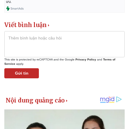
ưu.
Viết bình luận
This site is protected by reCAPTCHA and the Google
Privacy Policy
and
Terms of
Service
apply.
Gửi tin
Pháp luật
Quân sự - Quốc phòng