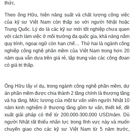
thức.
Theo ông Hữu, hiện năng suất và chất lượng công việc
của kỹ sư Việt Nam còn thấp so với người Nhật hoặc
Trung Quốc. Lý do là các kỹ sư mới tốt nghiệp chưa quen
với cách làm việc ở môi trường đa quốc gia, khả năng nắm
quy trình, ngoại ngữ còn hạn chế… Thứ hai là ngành công
nghiệp công nghệ phần mềm của Việt Nam trong hơn 20
năm qua vẫn dựa trên giá rẻ, tập trung vào các công đoan
có giá trị thấp.
Ông Hữu lấy ví dụ, trong ngành công nghệ phần mềm, dự
Thế giới
Multimedia
án phần mềm được chia thành 2 tầng chính là thượng tầng
Quan sát
Video
và hạ tầng. Mức lương của một tư vấn viên người Nhật 10
Cuộc sống đó đây
Ảnh
Hồ sơ
E-Magazine
năm kinh nghiệm ở thượng tầng gồm tư vấn, thiết kế, đề
Infographic
xuất giải pháp có thể từ 200.000-300.000 USD/năm. Dù
người Nhật rất thiếu nhân lực trong lĩnh vực này và muốn
chuyển giao cho các kỹ sư Việt Nam từ 5 năm trước,