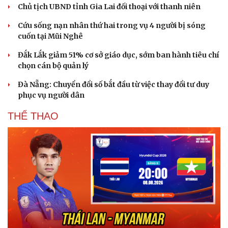
Chủ tịch UBND tỉnh Gia Lai đối thoại với thanh niên
Cứu sống nạn nhân thứ hai trong vụ 4 người bị sóng
cuốn tại Mũi Nghê
Đắk Lắk giảm 51% cơ sở giáo dục, sớm ban hành tiêu chí
chọn cán bộ quản lý
Đà Nẵng: Chuyển đổi số bắt đầu từ việc thay đổi tư duy
phục vụ người dân
THỂ THAO
Văn hóa
Giải trí
Sân khấu - Điện ảnh
Nghệ sĩ
Văn học
Thời trang
Âm nhạc
Sao Việt
Di sản