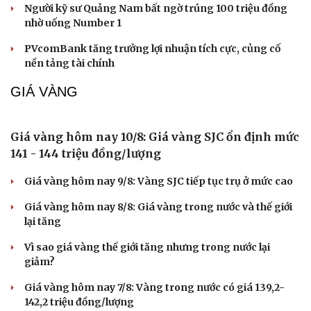
Săn Tour
Đọc truyện đêm khuya
Người kỹ sư Quảng Nam bất ngờ trúng 100 triệu đồng
check-in
Cửa sổ tình yêu
nhờ uống Number 1
Kể chuyện cho bé
PVcomBank tăng trưởng lợi nhuận tích cực, củng cố
Hạt giống tâm hồn
nền tảng tài chính
GIÁ VÀNG
Giá vàng hôm nay 10/8: Giá vàng SJC ổn định mức
141 - 144 triệu đồng/lượng