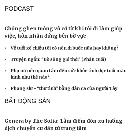
Giá vàng hôm nay 9/8: Vàng SJC tiếp tục trụ ở mức cao
Giá vàng hôm nay 8/8: Giá vàng trong nước và thế giới
lại tăng
Vì sao giá vàng thế giới tăng nhưng trong nước lại
giảm?
Giá vàng hôm nay 7/8: Vàng trong nước có giá 139,2-
142,2 triệu đồng/lượng
PODCAST