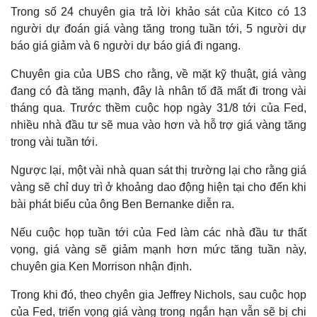
Trong số 24 chuyên gia trả lời khảo sát của Kitco có 13
người dự đoán giá vàng tăng trong tuần tới, 5 người dự
báo giá giảm và 6 người dự báo giá đi ngang.
Chuyên gia của UBS cho rằng, về mặt kỹ thuật, giá vàng
đang có đà tăng mạnh, đây là nhân tố đã mất đi trong vài
tháng qua. Trước thềm cuộc họp ngày 31/8 tới của Fed,
nhiều nhà đầu tư sẽ mua vào hơn và hỗ trợ giá vàng tăng
trong vài tuần tới.
Ngược lại, một vài nhà quan sát thị trường lại cho rằng giá
vàng sẽ chỉ duy trì ở khoảng dao động hiện tại cho đến khi
bài phát biểu của ông Ben Bernanke diễn ra.
Thế giới
Multimedia
Quan sát
Video
Nếu cuộc họp tuần tới của Fed làm các nhà đầu tư thất
Cuộc sống đó đây
Ảnh
vọng, giá vàng sẽ giảm mạnh hơn mức tăng tuần này,
Hồ sơ
E-Magazine
chuyên gia Ken Morrison nhận định.
Infographic
Trong khi đó, theo chyên gia Jeffrey Nichols, sau cuộc họp
của Fed, triển vọng giá vàng trong ngắn hạn vẫn sẽ bị chi