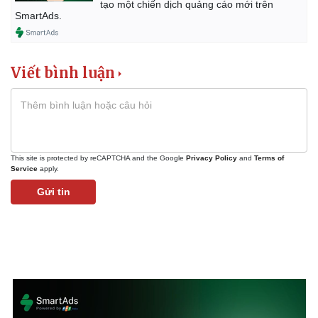
Chứng khoán
tạo một chiến dịch quảng cáo mới trên
SmartAds.
Giá cà phê
Viết bình luận
This site is protected by reCAPTCHA and the Google
Privacy Policy
and
Terms of
Service
apply.
Gửi tin