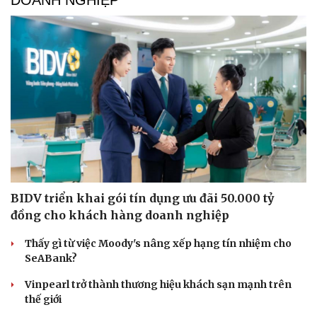
DOANH NGHIỆP
BIDV triển khai gói tín dụng ưu đãi 50.000 tỷ
đồng cho khách hàng doanh nghiệp
Thấy gì từ việc Moody's nâng xếp hạng tín nhiệm cho
SeABank?
Vinpearl trở thành thương hiệu khách sạn mạnh trên
Du lịch
Podcast
thế giới
Tư vấn
Câu chuyện thời sự