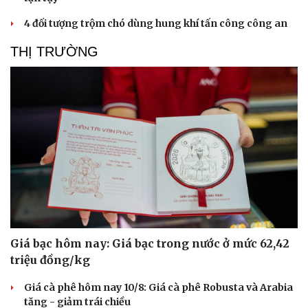
4 đối tượng trộm chó dùng hung khí tấn công công an
THỊ TRƯỜNG
Sức khỏe
Đời sống
Dinh dưỡng - món ngon
Nhà đẹp
Cây thuốc
Blog
Sản phụ khoa
Tình yêu - Gia đình
Nhi khoa
Nam khoa
Làm đẹp - giảm cân
Phòng mạch online
Giá bạc hôm nay: Giá bạc trong nước ở mức 62,42
Ăn sạch sống khỏe
triệu đồng/kg
Giá cà phê hôm nay 10/8: Giá cà phê Robusta và Arabia
tăng - giảm trái chiều