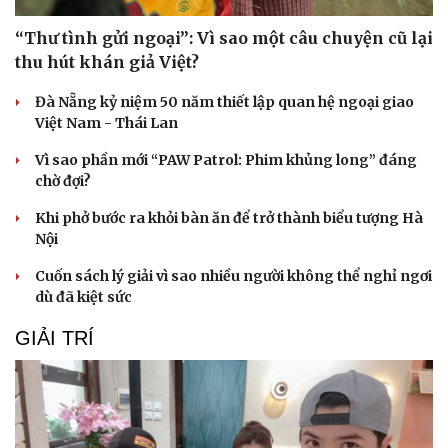
“Thư tình gửi ngoại”: Vì sao một câu chuyện cũ lại
thu hút khán giả Việt?
Đà Nẵng kỷ niệm 50 năm thiết lập quan hệ ngoại giao
Việt Nam - Thái Lan
Vì sao phần mới “PAW Patrol: Phim khủng long” đáng
chờ đợi?
Khi phở bước ra khỏi bàn ăn để trở thành biểu tượng Hà
Nội
Cuốn sách lý giải vì sao nhiều người không thể nghỉ ngơi
dù đã kiệt sức
GIẢI TRÍ
Văn hóa
Giải trí
Sân khấu - Điện ảnh
Nghệ sĩ
Văn học
Thời trang
Âm nhạc
Sao Việt
Di sản