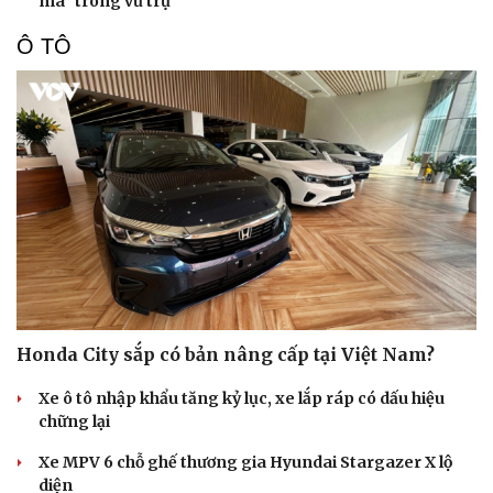
ma” trong vũ trụ
Ô TÔ
Honda City sắp có bản nâng cấp tại Việt Nam?
Xe ô tô nhập khẩu tăng kỷ lục, xe lắp ráp có dấu hiệu
chững lại
Xe MPV 6 chỗ ghế thương gia Hyundai Stargazer X lộ
diện