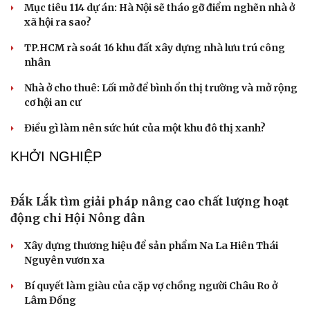
Cải chính
Chồng ghen tuông vô cớ từ khi tôi đi làm giúp
việc, hôn nhân đứng bên bờ vực
Về tuổi xế chiều tôi có nên đi bước nữa hay không?
Truyện ngắn: "Bờ sông gió thổi" (Phần cuối)
Phụ nữ nên quan tâm đến sức khỏe tình dục tuổi mãn
kinh như thế nào?
Phong slư - “thư tình” bằng dân ca của người Tày
BẤT ĐỘNG SẢN
Genera by The Solia: Tâm điểm đón xu hướng
dịch chuyển cư dân từ trung tâm
Mục tiêu 114 dự án: Hà Nội sẽ tháo gỡ điểm nghẽn nhà ở