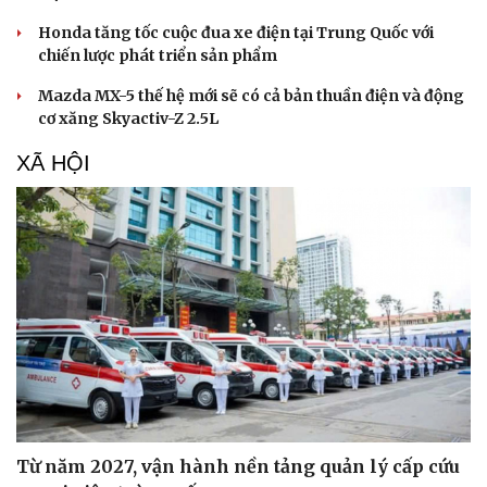
Honda tăng tốc cuộc đua xe điện tại Trung Quốc với
Thể thao
Ô tô - Xe máy
chiến lược phát triển sản phẩm
Bóng đá
Ô tô
Mazda MX-5 thế hệ mới sẽ có cả bản thuần điện và động
Lịch thi đấu bóng đá
Xe máy
cơ xăng Skyactiv-Z 2.5L
Thế giới thể thao
Tư vấn
eSports
XÃ HỘI
Hậu trường
Từ năm 2027, vận hành nền tảng quản lý cấp cứu