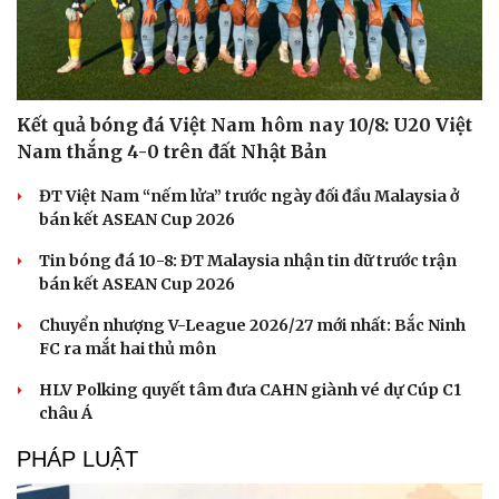
Kết quả bóng đá Việt Nam hôm nay 10/8: U20 Việt
Doanh nghiệp
Công nghệ
Nam thắng 4-0 trên đất Nhật Bản
Thông tin doanh nghiệp
Sành điệu
ĐT Việt Nam “nếm lửa” trước ngày đối đầu Malaysia ở
Doanh nghiệp 24h
Tin Công nghệ
bán kết ASEAN Cup 2026
Doanh nhân
Trải nghiệm
Vì cộng đồng
Chuyển đổi số
Tin bóng đá 10-8: ĐT Malaysia nhận tin dữ trước trận
bán kết ASEAN Cup 2026
Chuyển nhượng V-League 2026/27 mới nhất: Bắc Ninh
FC ra mắt hai thủ môn
HLV Polking quyết tâm đưa CAHN giành vé dự Cúp C1
châu Á
PHÁP LUẬT