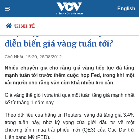
English
KINH TẾ
/
Cuộc họp của Fed sẽ chi phối
diễn biến giá vàng tuần tới?
Chủ Nhật, 15:20, 26/08/2012
Chính trị
Xã hội
Đảng
Tin 24h
Nhiều chuyên gia cho rằng giá vàng tiếp tục đà tăng
Tổ chức nhân sự
Dự báo thời tiết
mạnh tuần tới trước thềm cuộc họp Fed, trong khi một
Quốc hội
Giáo dục
vài người cho rằng vẫn còn khá nhiều lực cản.
Nhận diện sự thật
Dấu ấn VOV
Việc làm
Giá vàng thế giới vừa trải qua một tuần tăng giá mạnh nhất
Biển đảo
kể từ tháng 1 năm nay.
Theo dữ liệu của hãng tin Reuters, vàng đã tăng giá 3,4%
trong tuần này, nhờ kỳ vọng của giới đầu tư về một
chương trình mua trái phiếu mới (QE3) của Cục Dự trữ
Liên bang Mỹ (FED).