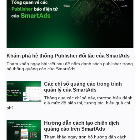
Khám phá hệ thống Publisher đối tác của SmartAds
Tham khảo ngay bài viết sau để nắm danh sách publisher trong
hệ thống quảng cáo của SmartAds.
Các chỉ số quảng cáo trong trình
quản lý của SmartAds
Thông qua các chỉ số này, thương hiệu đánh
giá mức độ hiển thị, tương tác, hiệu quả chi
phí.
Kinh tế
Thị trường
Bất động sản
Giá vàng
Hướng dẫn cách tạo chiến dịch
Khởi nghiệp
Tiêu dùng
quảng cáo trên SmartAds
Tỷ giá
Tham khảo ngay trọn bộ hướng dẫn cách