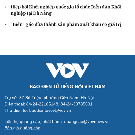
xã hội ra sao?
TP.HCM rà soát 16 khu đất xây dựng nhà lưu trú công
nhân
Nhà ở cho thuê: Lối mở để bình ổn thị trường và mở rộng
cơ hội an cư
Điều gì làm nên sức hút của một khu đô thị xanh?
KHỞI NGHIỆP
Đắk Lắk tìm giải pháp nâng cao chất lượng hoạt
động chi Hội Nông dân
Xây dựng thương hiệu để sản phẩm Na La Hiên Thái
Nguyên vươn xa
Bí quyết làm giàu của cặp vợ chồng người Châu Ro ở
Lâm Đồng