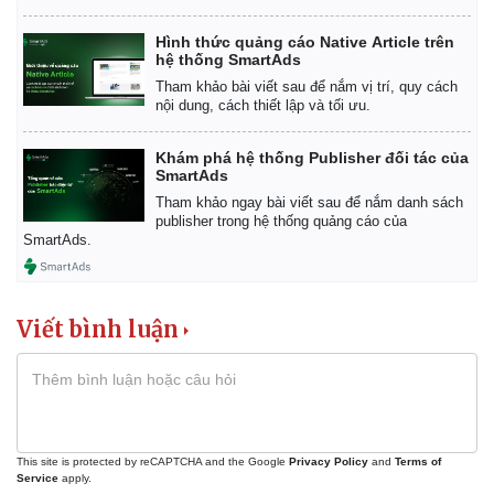
Thể thao
Ô tô - Xe máy
Hình thức quảng cáo Native Article trên
Bóng đá
Ô tô
hệ thống SmartAds
Lịch thi đấu bóng đá
Xe máy
Tham khảo bài viết sau để nắm vị trí, quy cách
Thế giới thể thao
Tư vấn
nội dung, cách thiết lập và tối ưu.
eSports
Hậu trường
Khám phá hệ thống Publisher đối tác của
SmartAds
Tham khảo ngay bài viết sau để nắm danh sách
publisher trong hệ thống quảng cáo của
SmartAds.
Viết bình luận
This site is protected by reCAPTCHA and the Google
Privacy Policy
and
Terms of
Service
apply.