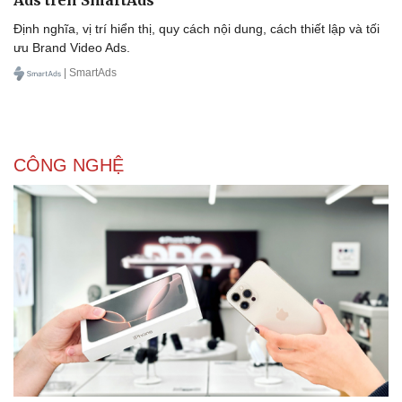
Ads trên SmartAds
Định nghĩa, vị trí hiển thị, quy cách nội dung, cách thiết lập và tối
ưu Brand Video Ads.
| SmartAds
CÔNG NGHỆ
Văn hóa
Giải trí
Sân khấu - Điện ảnh
Nghệ sĩ
Văn học
Thời trang
Âm nhạc
Sao Việt
Di sản