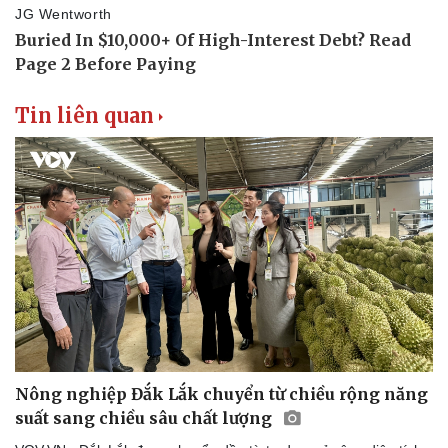
Tin liên quan
Sức khỏe
Đời sống
Dinh dưỡng - món ngon
Nhà đẹp
Cây thuốc
Blog
Sản phụ khoa
Tình yêu - Gia đình
Nhi khoa
Nam khoa
Làm đẹp - giảm cân
Phòng mạch online
Ăn sạch sống khỏe
Nông nghiệp Đắk Lắk chuyển từ chiều rộng năng
suất sang chiều sâu chất lượng