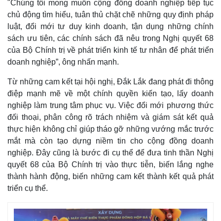
Vụ án
Vũ khí
"Chúng tôi mong muốn cộng đồng doanh nghiệp tiếp tục
Tin nóng
Việt Nam
chủ động tìm hiểu, tuân thủ chặt chẽ những quy định pháp
Tư vấn luật
Phân tích
luật, đổi mới tư duy kinh doanh, tận dụng những chính
sách ưu tiên, các chính sách đã nêu trong Nghị quyết 68
của Bộ Chính trị về phát triển kinh tế tư nhân để phát triển
doanh nghiệp”, ông nhấn mạnh.
Từ những cam kết tại hội nghị, Đắk Lắk đang phát đi thông
điệp mạnh mẽ về một chính quyền kiến tạo, lấy doanh
nghiệp làm trung tâm phục vụ. Việc đổi mới phương thức
đối thoại, phân công rõ trách nhiệm và giám sát kết quả
thực hiện không chỉ giúp tháo gỡ những vướng mắc trước
mắt mà còn tạo dựng niềm tin cho cộng đồng doanh
nghiệp. Đây cũng là bước đi cụ thể để đưa tinh thần Nghị
quyết 68 của Bộ Chính trị vào thực tiễn, biến lắng nghe
thành hành động, biến những cam kết thành kết quả phát
triển cụ thể.