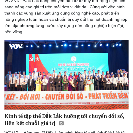
VOV.VN - Đắk Lắk đang chuyển dần từ tư duy mở rộng diện tích
sang nâng cao giá trị trên mỗi đơn vị đất đai. Cùng với việc hình
thành các vùng sản xuất ứng dụng công nghệ cao, phát triển
nông nghiệp tuần hoàn và chuẩn bị quỹ đất thu hút doanh nghiệp
lớn, địa phương từng bước xây dựng nền nông nghiệp hiện đại,
bền vững.
Kinh tế tập thể Đắk Lắk hướng tới chuyển đổi số,
liên kết chuỗi giá trị
VOV.VN - Hôm nay (23/6), Liên minh Hợp tác xã tỉnh Đắk Lắk tổ