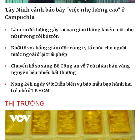
Tây Ninh cảnh báo bẫy "việc nhẹ lương cao" ở
Campuchia
Làm rõ đối tượng gây tai nạn giao thông khiến một phụ
nữ tử vong rồi bỏ trốn
Khởi tố vợ chồng giám đốc công ty tổ chức cho người
nước ngoài ở lại trái phép
Chuyển hồ sơ sang Bộ Công an về 7 cá nhân bán vàng
nguyên liệu nhiều bất thường
Nóng 24h ngày 9/8: Diễn biến vụ bảo mẫu bạo hành hai
trẻ nhỏ ở TP.HCM
THỊ TRƯỜNG
Cải chính