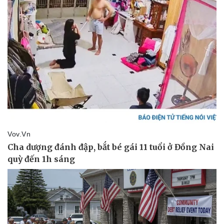
Doanh nghiệp
Công nghệ
Thông tin doanh nghiệp
Sành điệu
Doanh nghiệp 24h
Tin Công nghệ
Doanh nhân
Trải nghiệm
Vì cộng đồng
Chuyển đổi số