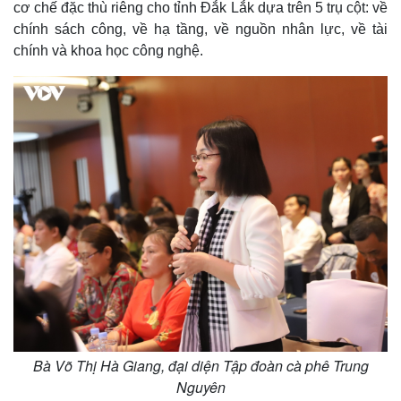
cơ chế đặc thù riêng cho tỉnh Đắk Lắk dựa trên 5 trụ cột: về
chính sách công, về hạ tầng, về nguồn nhân lực, về tài
chính và khoa học công nghệ.
Thế giới
Multimedia
Quan sát
Video
Cuộc sống đó đây
Ảnh
Hồ sơ
E-Magazine
Infographic
Bà Võ Thị Hà Giang, đại diện Tập đoàn cà phê Trung
Nguyên