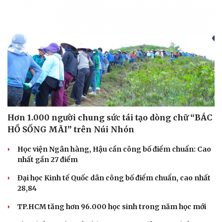
Hơn 1.000 người chung sức tái tạo dòng chữ “BÁC
HỒ SỐNG MÃI” trên Núi Nhón
Học viện Ngân hàng, Hậu cần công bố điểm chuẩn: Cao
nhất gần 27 điểm
Du lịch
Podcast
Đại học Kinh tế Quốc dân công bố điểm chuẩn, cao nhất
28,84
Tư vấn
Câu chuyện thời sự
Săn Tour
Đọc truyện đêm khuya
TP.HCM tăng hơn 96.000 học sinh trong năm học mới
check-in
Cửa sổ tình yêu
Kể chuyện cho bé