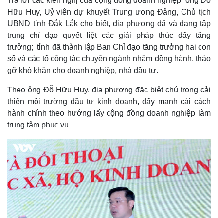
Trả lời các kiến nghị của cộng đồng doanh nghiệp, ông Đỗ
Hữu Huy, Uỷ viên dự khuyết Trung ương Đảng, Chủ tịch
UBND tỉnh Đắk Lắk cho biết, địa phương đã và đang tập
trung chỉ đạo quyết liệt các giải pháp thúc đẩy tăng
trưởng; tỉnh đã thành lập Ban Chỉ đạo tăng trưởng hai con
số và các tổ công tác chuyên ngành nhằm đồng hành, tháo
gỡ khó khăn cho doanh nghiệp, nhà đầu tư.
Theo ông Đỗ Hữu Huy, địa phương đặc biệt chú trọng cải
thiện môi trường đầu tư kinh doanh, đẩy mạnh cải cách
hành chính theo hướng lấy cộng đồng doanh nghiệp làm
trung tâm phục vụ.
Kinh tế
Thị trường
Bất động sản
Giá vàng
Khởi nghiệp
Tiêu dùng
Tỷ giá
Chứng khoán