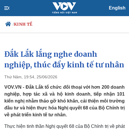
English
KINH TẾ
/
Đắk Lắk lắng nghe doanh
Chính trị
Xã hội
Đảng
Tin 24h
nghiệp, thúc đẩy kinh tế tư nhân
Tổ chức nhân sự
Dự báo thời tiết
Quốc hội
Giáo dục
Thứ Năm, 19:54, 25/06/2026
Nhận diện sự thật
Dấu ấn VOV
Việc làm
VOV.VN - Đắk Lắk tổ chức đối thoại với hơn 200 doanh
Biển đảo
nghiệp, hợp tác xã và hộ kinh doanh, tiếp nhận 101
kiến nghị nhằm tháo gỡ khó khăn, cải thiện môi trường
đầu tư và hiện thực hóa Nghị quyết 68 của Bộ Chính trị
về phát triển kinh tế tư nhân.
Thực hiện tinh thần Nghị quyết 68 của Bộ Chính trị về phát