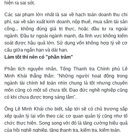
hiện ra sai sót.
Cuộc sống đó đây
Ảnh
Hồ sơ
E-Magazine
Các sai phạm lớn nhất là sai về hạch toán doanh thu chi
Infographic
phí, sai về sản xuất kinh doanh, nộp thuế, mua sắm tài sản
công... không đúng giá trị thực, hoặc đầu tư ra ngoài
ngành. Đầu tư ngoài ngành mạnh, đa lĩnh vực không kiểm
soát được hậu quả lớn. Sử dụng vốn không hợp lý về cơ
cấu giữa ngắn hạn và dài hạn.
Làm tốt thì nên có "phần trăm"
Phân tích nguyên nhân, Tổng Thanh tra Chính phủ Lê
Minh Khái thẳng thắn: "Những người hoạt động trong
ngành tài chính kế toán nhìn chung là tốt nhưng chuyên
môn cũng có một số chưa tốt. Đạo đức nghề nghiệp cũng
có khi chưa được trong sáng lắm".
Ông Lê Minh Khái cho biết, sắp tới sẽ có chủ trương sắp
xếp quản lý lại vốn theo các cơ quan quản lý cũng như tổ
chức thực hiện. Song song với đó là tăng cường hiệu quả
của hội nghề nghiệp, tăng thanh tra, kiểm tra, kiểm toán.