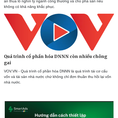
án thua lỗ nghìn tỷ ngành công thương và cho phá sản nếu
Sức khỏe
Đời sống
không có khả năng khắc phục.
Dinh dưỡng - món ngon
Nhà đẹp
Cây thuốc
Blog
Sản phụ khoa
Tình yêu - Gia đình
Nhi khoa
Nam khoa
Làm đẹp - giảm cân
Phòng mạch online
Ăn sạch sống khỏe
Quá trình cổ phần hóa DNNN còn nhiều chông
gai
VOV.VN - Quá trình cổ phần hóa DNNN là quá trình tái cơ cấu
vốn và tài sản nhà nước chứ không chỉ đơn thuần thu hồi lại vốn
nhà nước.