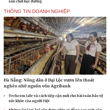
sân chơi học đường
THÔNG TIN DOANH NGHIỆP
Cải chính
Đà Nẵng: Nông dân ở Đại Lộc vươn lên thoát
nghèo nhờ nguồn vốn Agribank
Techcom Life và cách tiếp cận mới cho bài toán bảo vệ
sức khỏe của người Việt
Những "giá trị ẩn" cần được nhìn rõ đằng sau một căn