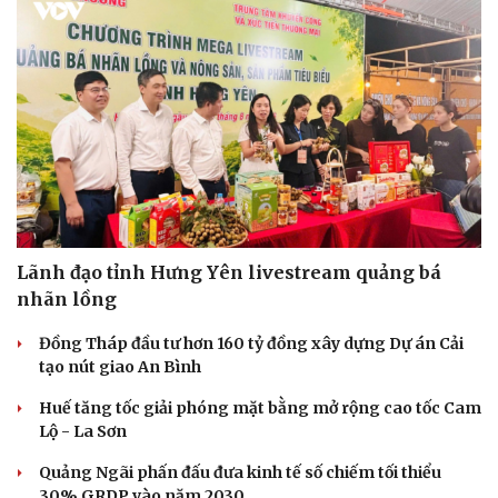
Lãnh đạo tỉnh Hưng Yên livestream quảng bá
nhãn lồng
Văn hóa
Giải trí
Đồng Tháp đầu tư hơn 160 tỷ đồng xây dựng Dự án Cải
Sân khấu - Điện ảnh
Nghệ sĩ
tạo nút giao An Bình
Văn học
Thời trang
Âm nhạc
Sao Việt
Huế tăng tốc giải phóng mặt bằng mở rộng cao tốc Cam
Di sản
Lộ - La Sơn
Quảng Ngãi phấn đấu đưa kinh tế số chiếm tối thiểu
30% GRDP vào năm 2030