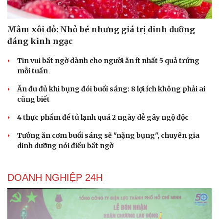
Du lịch
Podcast
Tư vấn
Câu chuyện thời sự
Mâm xôi đỏ: Nhỏ bé nhưng giá trị dinh dưỡng
Săn Tour
Đọc truyện đêm khuya
đáng kinh ngạc
check-in
Cửa sổ tình yêu
Kể chuyện cho bé
Tin vui bất ngờ dành cho người ăn ít nhất 5 quả trứng
Hạt giống tâm hồn
mỗi tuần
Ăn đu đủ khi bụng đói buổi sáng: 8 lợi ích không phải ai
cũng biết
4 thực phẩm để tủ lạnh quá 2 ngày dễ gây ngộ độc
Tưởng ăn cơm buổi sáng sẽ "nặng bụng", chuyên gia
dinh dưỡng nói điều bất ngờ
DOANH NGHIỆP 24H