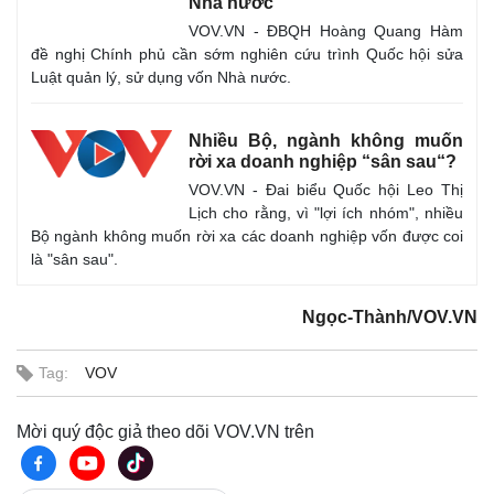
Nhà nước
VOV.VN - ĐBQH Hoàng Quang Hàm
đề nghị Chính phủ cần sớm nghiên cứu trình Quốc hội sửa
Luật quản lý, sử dụng vốn Nhà nước.
Nhiều Bộ, ngành không muốn
rời xa doanh nghiệp “sân sau“?
Kinh tế
Thị trường
VOV.VN - Đai biểu Quốc hội Leo Thị
Bất động sản
Giá vàng
Lịch cho rằng, vì "lợi ích nhóm", nhiều
Khởi nghiệp
Tiêu dùng
Bộ ngành không muốn rời xa các doanh nghiệp vốn được coi
Tỷ giá
là "sân sau".
Chứng khoán
Giá cà phê
Ngọc-Thành/VOV.VN
Tag:
VOV
Mời quý độc giả theo dõi VOV.VN trên