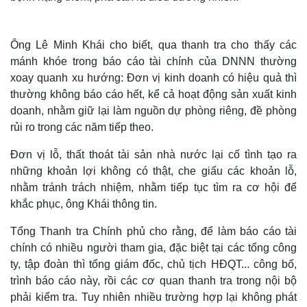
Ông Lê Minh Khái cho biết, qua thanh tra cho thấy các
mánh khóe trong báo cáo tài chính của DNNN thường
xoay quanh xu hướng: Đơn vị kinh doanh có hiệu quả thì
thường không báo cáo hết, kể cả hoạt động sản xuất kinh
doanh, nhằm giữ lại làm nguồn dự phòng riêng, đề phòng
rủi ro trong các năm tiếp theo.
Đơn vị lỗ, thất thoát tài sản nhà nước lại cố tình tạo ra
những khoản lợi không có thật, che giấu các khoản lỗ,
nhằm tránh trách nhiệm, nhằm tiếp tục tìm ra cơ hội để
khắc phục,
ông Khái thông tin.
Tổng Thanh tra Chính phủ cho rằng, để làm báo cáo tài
chính có nhiều người tham gia, đặc biệt tại các tổng công
ty, tập đoàn thì tổng giám đốc, chủ tịch HĐQT... công bố,
trình báo cáo này, rồi các cơ quan thanh tra trong nội bộ
Thế giới
Multimedia
phải kiểm tra. Tuy nhiên nhiều trường hợp lại không phát
Quan sát
Video