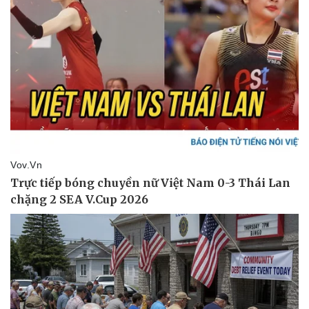
Thể thao
Ô tô - Xe máy
Bóng đá
Ô tô
Lịch thi đấu bóng đá
Xe máy
Thế giới thể thao
Tư vấn
eSports
Hậu trường