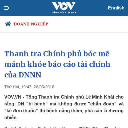
English
DOANH NGHIỆP
/
Thanh tra Chính phủ bóc mẽ
Chính trị
Xã hội
Đảng
Tin 24h
mánh khóe báo cáo tài chính
Tổ chức nhân sự
Dự báo thời tiết
của DNNN
Quốc hội
Giáo dục
Nhận diện sự thật
Dấu ấn VOV
Việc làm
Thứ Hai, 19:47, 28/05/2018
Biển đảo
VOV.VN - Tổng Thanh tra Chính phủ Lê Minh Khái cho
rằng, DN "bị bệnh" mà không được "chẩn đoán" và
"kê đơn thuốc" thì bệnh nặng thêm, phá sản là đương
nhiên.