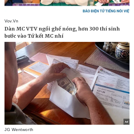
Doanh nghiệp
Công nghệ
Thông tin doanh nghiệp
Sành điệu
Doanh nghiệp 24h
Tin Công nghệ
Doanh nhân
Trải nghiệm
Vì cộng đồng
Chuyển đổi số