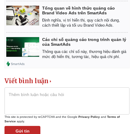
Tổng quan về hình thức quảng cáo
Brand Video Ads trên SmartAds
Định nghĩa, vị trí hiển thị, quy cách nội dung,
cách thiết lập và tối ưu Brand Video Ads.
Các chỉ số quảng cáo trong trình quản lý
của SmartAds
Thông qua các chỉ số này, thương hiệu đánh giá
mức độ hiển thị, tương tác, hiệu quả chi phí.
Viết bình luận
Pháp luật
Quân sự - Quốc phòng
Vụ án
Vũ khí
This site is protected by reCAPTCHA and the Google
Privacy Policy
and
Terms of
Tin nóng
Việt Nam
Service
apply.
Tư vấn luật
Phân tích
Gửi tin