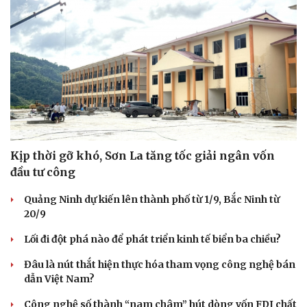
Văn hóa
Giải trí
Sân khấu - Điện ảnh
Nghệ sĩ
Văn học
Thời trang
Kịp thời gỡ khó, Sơn La tăng tốc giải ngân vốn
Âm nhạc
Sao Việt
đầu tư công
Di sản
Quảng Ninh dự kiến lên thành phố từ 1/9, Bắc Ninh từ
20/9
Lối đi đột phá nào để phát triển kinh tế biển ba chiều?
Đâu là nút thắt hiện thực hóa tham vọng công nghệ bán
dẫn Việt Nam?
Công nghệ số thành “nam châm” hút dòng vốn FDI chất