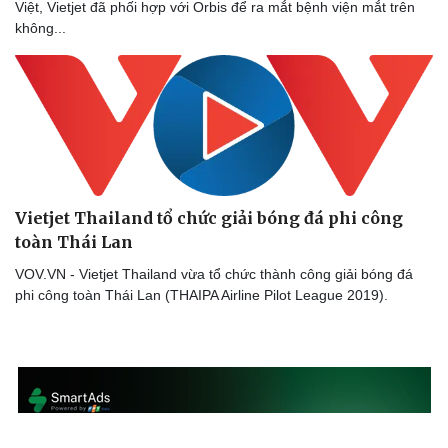
Việt, Vietjet đã phối hợp với Orbis để ra mắt bệnh viện mắt trên
không...
Sức khỏe
Đời sống
Dinh dưỡng - món ngon
Nhà đẹp
Cây thuốc
Blog
Sản phụ khoa
Tình yêu - Gia đình
Nhi khoa
Nam khoa
Làm đẹp - giảm cân
Phòng mạch online
Ăn sạch sống khỏe
Vietjet Thailand tổ chức giải bóng đá phi công
toàn Thái Lan
VOV.VN - Vietjet Thailand vừa tổ chức thành công giải bóng đá
phi công toàn Thái Lan (THAIPA Airline Pilot League 2019).