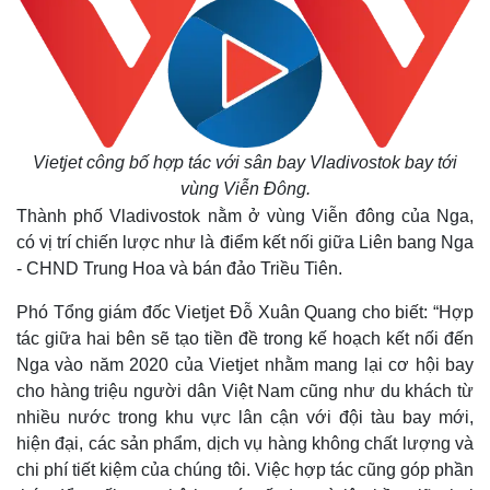
Vietjet công bố hợp tác với sân bay Vladivostok bay tới
vùng Viễn Đông.
Thành phố Vladivostok nằm ở vùng Viễn đông của Nga,
có vị trí chiến lược như là điểm kết nối giữa Liên bang Nga
- CHND Trung Hoa và bán đảo Triều Tiên.
Thế giới
Multimedia
Phó Tổng giám đốc Vietjet Đỗ Xuân Quang cho biết: “Hợp
Quan sát
Video
tác giữa hai bên sẽ tạo tiền đề trong kế hoạch kết nối đến
Cuộc sống đó đây
Ảnh
Nga vào năm 2020 của Vietjet nhằm mang lại cơ hội bay
Hồ sơ
E-Magazine
cho hàng triệu người dân Việt Nam cũng như du khách từ
Infographic
nhiều nước trong khu vực lân cận với đội tàu bay mới,
hiện đại, các sản phẩm, dịch vụ hàng không chất lượng và
chi phí tiết kiệm của chúng tôi. Việc hợp tác cũng góp phần