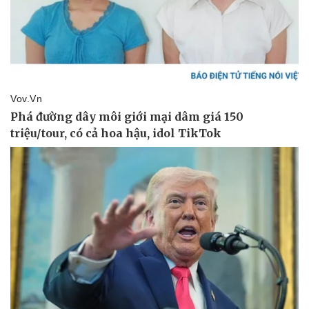
Thể thao
Ô tô - Xe máy
Bóng đá
Ô tô
Lịch thi đấu bóng đá
Xe máy