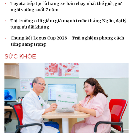
Toyota tiếp tục là hãng xe bán chạy nhất thế giới, giữ
ngôi vương suốt 7 năm
Thị trường ô tô giảm giá mạnh trước tháng Ngâu, đại lý
tung ưu đãi khủng
Chung kết Lexus Cup 2026 – Trải nghiệm phong cách
sống sang trọng
SỨC KHỎE
Du lịch
Podcast
Tư vấn
Câu chuyện thời sự
Săn Tour
Đọc truyện đêm khuya
check-in
Cửa sổ tình yêu
Kể chuyện cho bé
Hạt giống tâm hồn