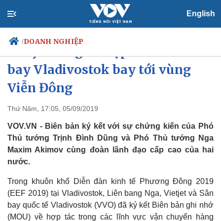
English
DOANH NGHIỆP
/
Vietjet công bố hợp tác với sân
bay Vladivostok bay tới vùng
Viễn Đông
Chính trị
Xã hội
Đảng
Tin 24h
Thứ Năm, 17:05, 05/09/2019
Tổ chức nhân sự
Dự báo thời tiết
VOV.VN - Biên bản ký kết với sự chứng kiến của Phó
Quốc hội
Giáo dục
Nhận diện sự thật
Dấu ấn VOV
Thủ tướng Trịnh Đình Dũng và Phó Thủ tướng Nga
Việc làm
Maxim Akimov cùng đoàn lãnh đạo cấp cao của hai
Biển đảo
nước.
Trong khuôn khổ Diễn đàn kinh tế Phương Đông 2019
(EEF 2019) tại Vladivostok, Liên bang Nga, Vietjet và Sân
bay quốc tế Vladivostok (VVO) đã ký kết Biên bản ghi nhớ
(MOU) về hợp tác trong các lĩnh vực vận chuyển hàng