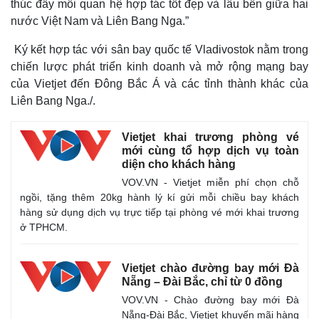
thúc đẩy mối quan hệ hợp tác tốt đẹp và lâu bền giữa hai
nước Việt Nam và Liên Bang Nga.”
Ký kết hợp tác với sân bay quốc tế Vladivostok nằm trong
chiến lược phát triển kinh doanh và mở rộng mạng bay
của Vietjet đến Đông Bắc Á và các tỉnh thành khác của
Liên Bang Nga./.
Vietjet khai trương phòng vé
mới cùng tổ hợp dịch vụ toàn
diện cho khách hàng
VOV.VN - Vietjet miễn phí chọn chỗ
ngồi, tặng thêm 20kg hành lý kí gửi mỗi chiều bay khách
hàng sử dụng dịch vụ trực tiếp tại phòng vé mới khai trương
ở TPHCM.
Vietjet chào đường bay mới Đà
Nẵng – Đài Bắc, chỉ từ 0 đồng
VOV.VN - Chào đường bay mới Đà
Nẵng-Đài Bắc, Vietjet khuyến mãi hàng