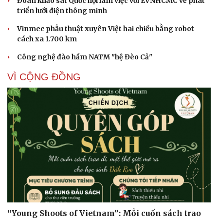
Techcom Life và cách tiếp cận mới cho bài toán
bảo vệ sức khỏe của người Việt
Những "giá trị ẩn" cần được nhìn rõ đằng sau một căn
hộ
Đoàn khảo sát Quốc hội làm việc với EVNHCMC về phát
triển lưới điện thông minh
Vinmec phẫu thuật xuyên Việt hai chiều bằng robot
cách xa 1.700 km
Công nghệ đào hầm NATM "hệ Đèo Cả"
VÌ CỘNG ĐỒNG