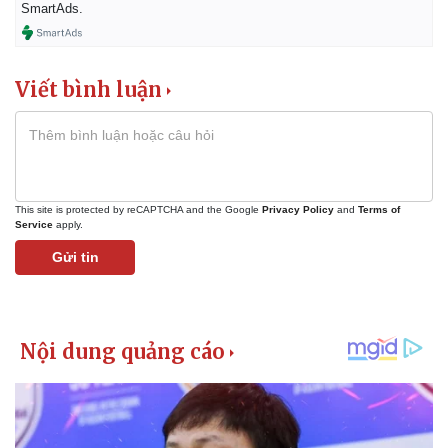
SmartAds.
Viết bình luận
This site is protected by reCAPTCHA and the Google
Privacy Policy
and
Terms of
Service
apply.
Gửi tin
Pháp luật
Quân sự - Quốc phòng
Vụ án
Vũ khí
Tin nóng
Việt Nam
Tư vấn luật
Phân tích