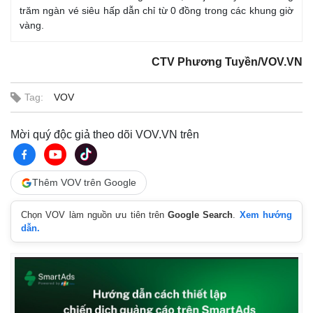
trăm ngàn vé siêu hấp dẫn chỉ từ 0 đồng trong các khung giờ
vàng.
CTV Phương Tuyền/VOV.VN
Tag:
VOV
Mời quý độc giả theo dõi VOV.VN trên
Thêm VOV trên Google
Chọn VOV làm nguồn ưu tiên trên
Google Search
.
Xem hướng
Kinh tế
Thị trường
dẫn.
Bất động sản
Giá vàng
Khởi nghiệp
Tiêu dùng
Tỷ giá
Chứng khoán
Giá cà phê