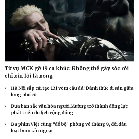
Từ vụ MCK gỡ 19 ca khúc: Không thể gây sốc rồi
chỉ xin lỗi là xong
Hà Nội sắp cải tạo 131 vòm cầu đá: Đánh thức di sản giữa
Du lịch
Podcast
lòng phố cổ
Tư vấn
Câu chuyện thời sự
Đưa bản sắc văn hóa người Mường trở thành động lực
Săn Tour
Đọc truyện đêm khuya
phát triển du lịch cộng đồng
check-in
Cửa sổ tình yêu
Kể chuyện cho bé
Ba phim Việt cùng “đổ bộ” phòng vé tháng 8, đối đầu
Hạt giống tâm hồn
loạt bom tấn ngoại