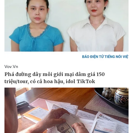
Pháp luật
Quân sự - Quốc phòng
Vụ án
Vũ khí
Tin nóng
Việt Nam
Tư vấn luật
Phân tích