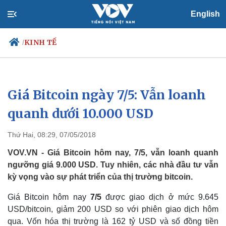
English
KINH TẾ
/
Giá Bitcoin ngày 7/5: Vẫn loanh
Chính trị
Xã hội
Đảng
Tin 24h
quanh dưới 10.000 USD
Tổ chức nhân sự
Dự báo thời tiết
Quốc hội
Giáo dục
Thứ Hai, 08:29, 07/05/2018
Nhận diện sự thật
Dấu ấn VOV
Việc làm
VOV.VN - Giá Bitcoin hôm nay, 7/5, vẫn loanh quanh
Biển đảo
ngưỡng giá 9.000 USD. Tuy nhiên, các nhà đầu tư vẫn
kỳ vọng vào sự phát triển của thị trường bitcoin.
Giá Bitcoin hôm nay
7/5
được giao dịch ở mức 9.645
USD/bitcoin, giảm 200 USD so với phiên giao dịch hôm
qua. Vốn hóa thị trường là 162 tỷ USD và số đồng tiền