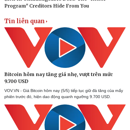
Tin liên quan
Thể thao
Ô tô - Xe máy
Bóng đá
Ô tô
Bitcoin hôm nay tăng giá nhẹ, vượt trên mức
Lịch thi đấu bóng đá
Xe máy
9.700 USD
Thế giới thể thao
Tư vấn
eSports
VOV.VN - Giá Bitcoin hôm nay (5/5) tiếp tục giữ đà tăng của mấy
Hậu trường
phiên trước đó, hiện dao động quanh ngưỡng 9.700 USD.