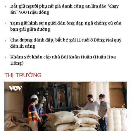
Văn học
Thời trang
Bắt giữ người phụ nữ giả danh công an lừa đảo "chạy
Âm nhạc
Sao Việt
án" 400 triệu đồng
Di sản
Tạm giữ hình sự người đàn ông đạp ngã chồng cũ của
bạn gái giữa đường
Cha dượng đánh đập, bắt bé gái 11 tuổi ở Đồng Nai quỳ
đến 1h sáng
Khám xét khẩn cấp nhà Bùi Xuân Huấn (Huấn Hoa
Hồng)
THỊ TRƯỜNG