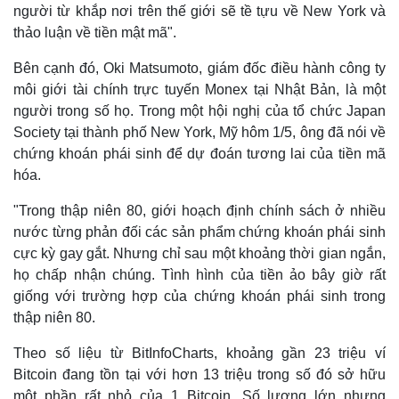
người từ khắp nơi trên thế giới sẽ tề tựu về New York và
thảo luận về tiền mật mã".
Bên cạnh đó, Oki Matsumoto, giám đốc điều hành công ty
môi giới tài chính trực tuyến Monex tại Nhật Bản, là một
người trong số họ. Trong một hội nghị của tổ chức Japan
Society tại thành phố New York, Mỹ hôm 1/5, ông đã nói về
chứng khoán phái sinh để dự đoán tương lai của tiền mã
hóa.
"Trong thập niên 80, giới hoạch định chính sách ở nhiều
nước từng phản đối các sản phẩm chứng khoán phái sinh
cực kỳ gay gắt. Nhưng chỉ sau một khoảng thời gian ngắn,
họ chấp nhận chúng. Tình hình của tiền ảo bây giờ rất
giống với trường hợp của chứng khoán phái sinh trong
thập niên 80.
Theo số liệu từ BitInfoCharts, khoảng gần 23 triệu ví
Bitcoin đang tồn tại với hơn 13 triệu trong số đó sở hữu
một phần rất nhỏ của 1 Bitcoin. Số lượng lớn nhưng