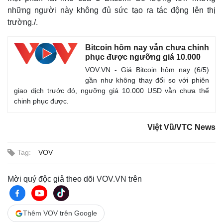
những người này không đủ sức tạo ra tác động lên thị
trường./.
Bitcoin hôm nay vẫn chưa chinh
phục được ngưỡng giá 10.000
Thế giới
Multimedia
VOV.VN - Giá Bitcoin hôm nay (6/5)
Quan sát
Video
gần như không thay đổi so với phiên
Cuộc sống đó đây
Ảnh
giao dịch trước đó, ngưỡng giá 10.000 USD vẫn chưa thể
Hồ sơ
E-Magazine
chinh phục được.
Infographic
Việt Vũ/VTC News
Tag:
VOV
Mời quý độc giả theo dõi VOV.VN trên
Thêm VOV trên Google