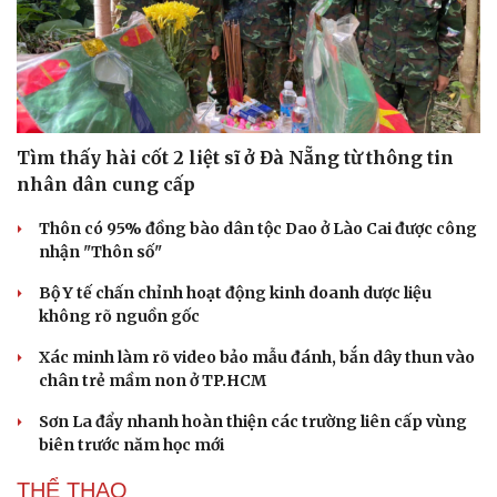
Sức khỏe
Đời sống
Dinh dưỡng - món ngon
Nhà đẹp
Cây thuốc
Blog
Sản phụ khoa
Tình yêu - Gia đình
Nhi khoa
Nam khoa
Làm đẹp - giảm cân
Tìm thấy hài cốt 2 liệt sĩ ở Đà Nẵng từ thông tin
Phòng mạch online
nhân dân cung cấp
Ăn sạch sống khỏe
Thôn có 95% đồng bào dân tộc Dao ở Lào Cai được công
nhận "Thôn số"
Bộ Y tế chấn chỉnh hoạt động kinh doanh dược liệu
không rõ nguồn gốc
Xác minh làm rõ video bảo mẫu đánh, bắn dây thun vào
chân trẻ mầm non ở TP.HCM
Sơn La đẩy nhanh hoàn thiện các trường liên cấp vùng
biên trước năm học mới
THỂ THAO