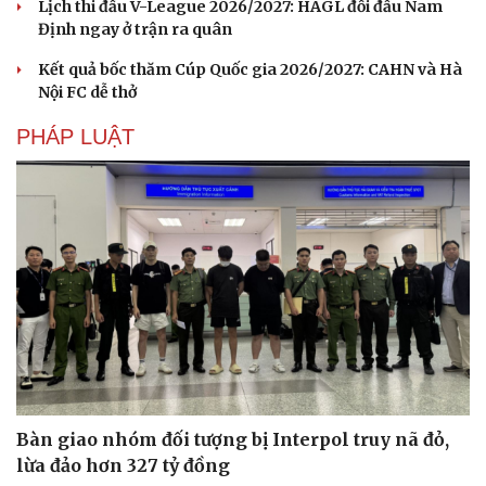
Lịch thi đấu V-League 2026/2027: HAGL đối đầu Nam
Định ngay ở trận ra quân
Kết quả bốc thăm Cúp Quốc gia 2026/2027: CAHN và Hà
Nội FC dễ thở
PHÁP LUẬT
Bàn giao nhóm đối tượng bị Interpol truy nã đỏ,
Văn hóa
Giải trí
lừa đảo hơn 327 tỷ đồng
Sân khấu - Điện ảnh
Nghệ sĩ