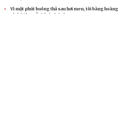
Vì một phút buông thả sau hơi men, tôi bàng hoàng
phát hiện mắc bệnh tình dục
Ranh giới mong manh giữa hài hước và phản cảm
BẤT ĐỘNG SẢN
Genera by The Solia: Tâm điểm đón xu hướng
dịch chuyển cư dân từ trung tâm