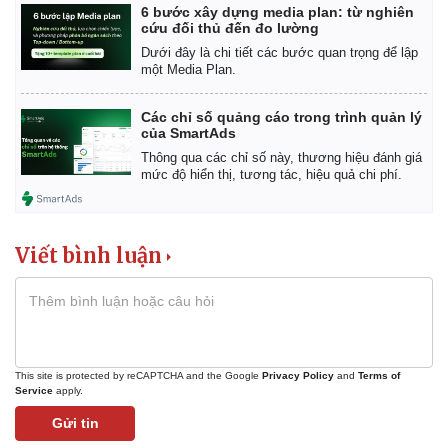
6 bước xây dựng media plan: từ nghiên
cứu đối thủ đến đo lường
Dưới đây là chi tiết các bước quan trọng để lập
một Media Plan.
Các chỉ số quảng cáo trong trình quản lý
của SmartAds
Thông qua các chỉ số này, thương hiệu đánh giá
mức độ hiển thị, tương tác, hiệu quả chi phí.
Viết bình luận
This site is protected by reCAPTCHA and the Google
Privacy Policy
and
Terms of
Service
apply.
Gửi tin
Kinh tế
Thị trường