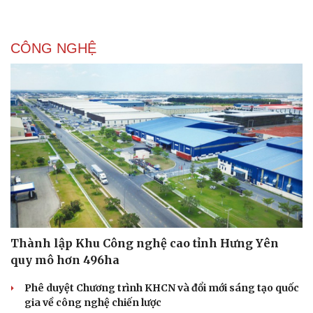
CÔNG NGHỆ
Doanh nghiệp
Công nghệ
Thông tin doanh nghiệp
Sành điệu
Doanh nghiệp 24h
Tin Công nghệ
Doanh nhân
Trải nghiệm
Vì cộng đồng
Chuyển đổi số
Thành lập Khu Công nghệ cao tỉnh Hưng Yên
quy mô hơn 496ha
Phê duyệt Chương trình KHCN và đổi mới sáng tạo quốc
gia về công nghệ chiến lược