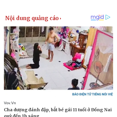
Bất động sản
Giá vàng
Khởi nghiệp
Tiêu dùng
Tỷ giá
Chứng khoán
Giá cà phê