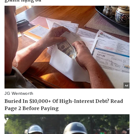
Kinh tế
Thị trường
Bất động sản
Giá vàng
Khởi nghiệp
Tiêu dùng
Tỷ giá
Chứng khoán
Giá cà phê