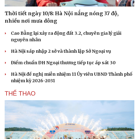
Thời tiết ngày 10/8: Hà Nội nắng nóng 37 độ,
nhiều nơi mưa dông
Cao Bằng lại xảy ra động đất 3.2, chuyên gia lý giải
nguyên nhân
Hà Nội sáp nhập 2 sở và thành lập Sở Ngoại vụ
Điểm chuẩn ĐH Ngoại thương tiếp tục áp sát 30
Sức khỏe
Đời sống
Dinh dưỡng - món ngon
Nhà đẹp
Hà Nội đề nghị miễn nhiệm 11 Ủy viên UBND Thành phố
Cây thuốc
Blog
nhiệm kỳ 2026-2031
Sản phụ khoa
Tình yêu - Gia đình
THỂ THAO
Nhi khoa
Nam khoa
Làm đẹp - giảm cân
Phòng mạch online
Ăn sạch sống khỏe