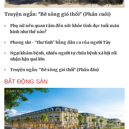
Truyện ngắn: "Bờ sông gió thổi" (Phần cuối)
Phụ nữ nên quan tâm đến sức khỏe tình dục tuổi mãn
kinh như thế nào?
Phong slư - “thư tình” bằng dân ca của người Tày
Ngại khám bệnh, nhiều người tự chữa bệnh xã hội rồi
nhận hậu quả lớn
Truyện ngắn: "Bờ sông gió thổi" (Phần đầu)
BẤT ĐỘNG SẢN