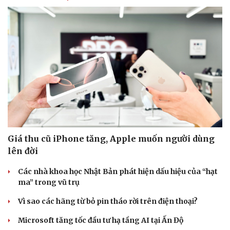
Giá thu cũ iPhone tăng, Apple muốn người dùng
lên đời
Doanh nghiệp
Công nghệ
Thông tin doanh nghiệp
Sành điệu
Các nhà khoa học Nhật Bản phát hiện dấu hiệu của “hạt
Doanh nghiệp 24h
Tin Công nghệ
ma” trong vũ trụ
Doanh nhân
Trải nghiệm
Vì cộng đồng
Chuyển đổi số
Vì sao các hãng từ bỏ pin tháo rời trên điện thoại?
Microsoft tăng tốc đầu tư hạ tầng AI tại Ấn Độ