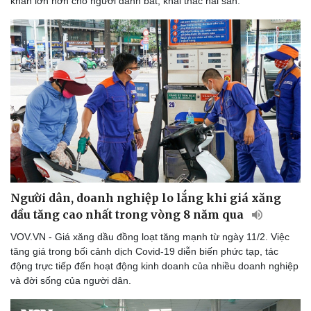
khăn lớn hơn cho người đánh bắt, khai thác hải sản.
Người dân, doanh nghiệp lo lắng khi giá xăng
dầu tăng cao nhất trong vòng 8 năm qua
VOV.VN - Giá xăng dầu đồng loạt tăng mạnh từ ngày 11/2. Việc
Thể thao
Ô tô - Xe máy
tăng giá trong bối cảnh dịch Covid-19 diễn biến phức tạp, tác
Bóng đá
Ô tô
động trực tiếp đến hoạt động kinh doanh của nhiều doanh nghiệp
Lịch thi đấu bóng đá
Xe máy
và đời sống của người dân.
Thế giới thể thao
Tư vấn
eSports