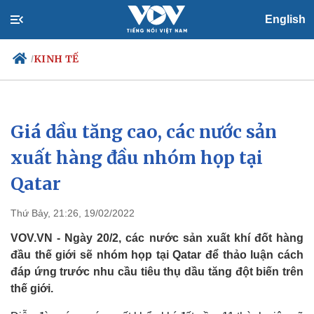
English
KINH TẾ
/
Giá dầu tăng cao, các nước sản
Chính trị
Xã hội
Đảng
Tin 24h
xuất hàng đầu nhóm họp tại
Tổ chức nhân sự
Dự báo thời tiết
Qatar
Quốc hội
Giáo dục
Nhận diện sự thật
Dấu ấn VOV
Việc làm
Thứ Bảy, 21:26, 19/02/2022
Biển đảo
VOV.VN - Ngày 20/2, các nước sản xuất khí đốt hàng
đầu thế giới sẽ nhóm họp tại Qatar để thảo luận cách
đáp ứng trước nhu cầu tiêu thụ dầu tăng đột biến trên
thế giới.