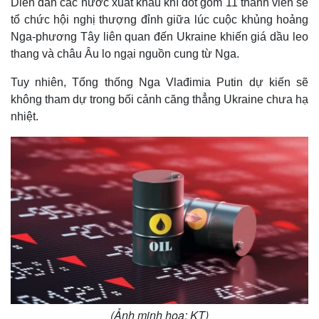
Diễn đàn các nước xuất khẩu khí đốt gồm 11 thành viên sẽ
tổ chức hội nghị thượng đỉnh giữa lúc cuộc khủng hoảng
Nga-phương Tây liên quan đến Ukraine khiến giá dầu leo
thang và châu Âu lo ngại nguồn cung từ Nga.
Tuy nhiên, Tổng thống Nga Vlađimia Putin dự kiến ​​sẽ
không tham dự trong bối cảnh căng thẳng Ukraine chưa hạ
nhiệt.
(Ảnh minh họa: KT)