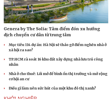
Genera by The Solia: Tâm điểm đón xu hướng
dịch chuyển cư dân từ trung tâm
Mục tiêu 114 dự án: Hà Nội sẽ tháo gỡ điểm nghẽn nhà ở
xã hội ra sao?
TP.HCM rà soát 16 khu đất xây dựng nhà lưu trú công
nhân
Nhà ở cho thuê: Lối mở để bình ổn thị trường và mở rộng
cơ hội an cư
Điều gì làm nên sức hút của một khu đô thị xanh?
KHỞI NGHIỆP