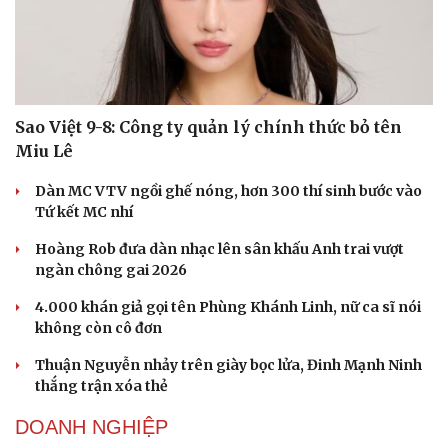
Sao Việt 9-8: Công ty quản lý chính thức bỏ tên
Du lịch
Podcast
Miu Lê
Tư vấn
Câu chuyện thời sự
Săn Tour
Đọc truyện đêm khuya
Dàn MC VTV ngồi ghế nóng, hơn 300 thí sinh bước vào
check-in
Cửa sổ tình yêu
Tứ kết MC nhí
Kể chuyện cho bé
Hạt giống tâm hồn
Hoàng Rob đưa dàn nhạc lên sân khấu Anh trai vượt
ngàn chông gai 2026
4.000 khán giả gọi tên Phùng Khánh Linh, nữ ca sĩ nói
không còn cô đơn
Thuận Nguyễn nhảy trên giày bọc lửa, Đinh Mạnh Ninh
thắng trận xóa thẻ
DOANH NGHIỆP