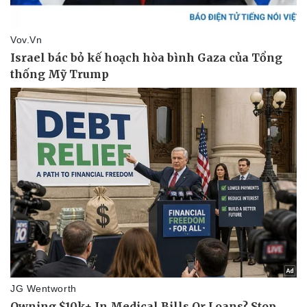
Pháp luật
Quân sự - Quốc phòng
Vụ án
Vũ khí
Tin nóng
Việt Nam
Tư vấn luật
Phân tích