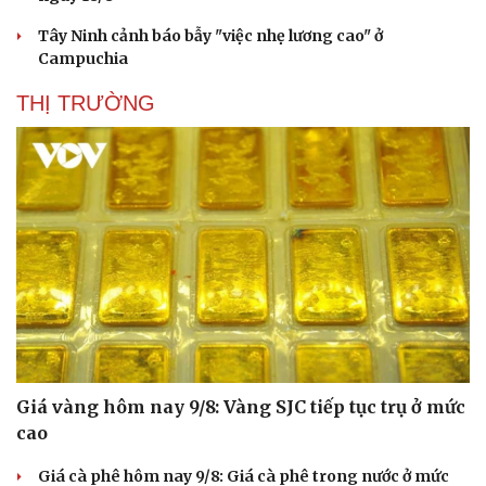
Tây Ninh cảnh báo bẫy "việc nhẹ lương cao" ở
Campuchia
THỊ TRƯỜNG
Văn hóa
Giải trí
Sân khấu - Điện ảnh
Nghệ sĩ
Văn học
Thời trang
Âm nhạc
Sao Việt
Di sản
Giá vàng hôm nay 9/8: Vàng SJC tiếp tục trụ ở mức
cao
Giá cà phê hôm nay 9/8: Giá cà phê trong nước ở mức