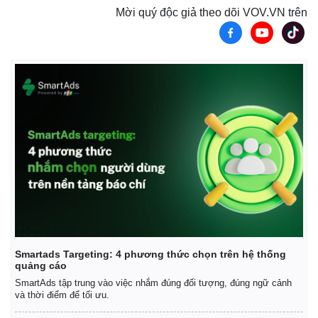
Mời quý độc giả theo dõi VOV.VN trên
Thế giới
Multimedia
Quan sát
Video
Cuộc sống đó đây
Ảnh
Hồ sơ
E-Magazine
Infographic
Smartads Targeting: 4 phương thức chọn trên hệ thống
quảng cáo
SmartAds tập trung vào việc nhắm đúng đối tượng, đúng ngữ cảnh
và thời điểm để tối ưu.