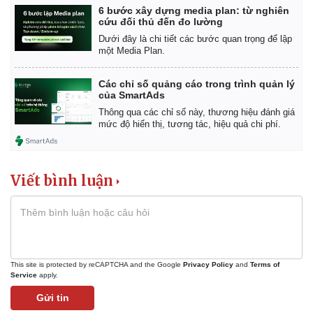
6 bước xây dựng media plan: từ nghiên
cứu đối thủ đến đo lường
Dưới đây là chi tiết các bước quan trọng để lập
một Media Plan.
Các chỉ số quảng cáo trong trình quản lý
của SmartAds
Thông qua các chỉ số này, thương hiệu đánh giá
mức độ hiển thị, tương tác, hiệu quả chi phí.
Viết bình luận
This site is protected by reCAPTCHA and the Google
Privacy Policy
and
Terms of
Service
apply.
Gửi tin