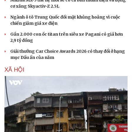
cơ xăng Skyactiv-Z 2.5L
Ngành ô tô Trung Quốc đối mặt khủng hoảng vì cuộc
chiến giảm giá xe điện
Gần 2.000 con ốc titan trên siêu xe Pagani có giá hơn
2,9 tỷ đồng
Giải thưởng Car Choice Awards 2026 có thay đổi ở hạng
mục Dấu ấn của năm
Sức khỏe
Đời sống
XÃ HỘI
Dinh dưỡng - món ngon
Nhà đẹp
Cây thuốc
Blog
Sản phụ khoa
Tình yêu - Gia đình
Nhi khoa
Nam khoa
Làm đẹp - giảm cân
Phòng mạch online
Ăn sạch sống khỏe