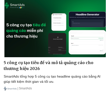
Doanh nghiệp
Công nghệ
5 công cụ tạo tiêu đề và mô tả quảng cáo cho
Thông tin doanh nghiệp
Sành điệu
Doanh nghiệp 24h
Tin Công nghệ
thương hiệu 2026
Doanh nhân
Trải nghiệm
SmartAds tổng hợp 5 công cụ tạo headline quảng cáo bằng AI
Vì cộng đồng
Chuyển đổi số
giúp tiết kiệm thời gian và tối ưu.
| SmartAds