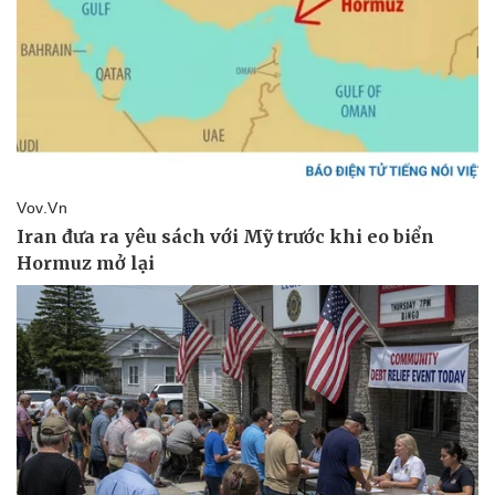
Pháp luật
Quân sự - Quốc phòng
Vụ án
Vũ khí
Tin nóng
Việt Nam
Tư vấn luật
Phân tích