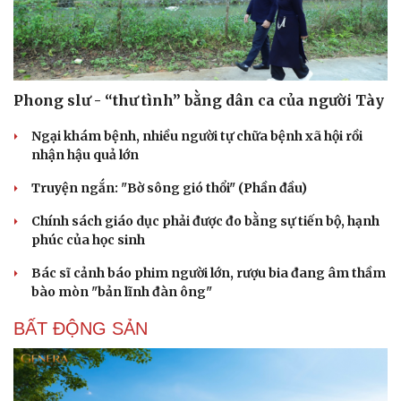
Phong slư - “thư tình” bằng dân ca của người Tày
Ngại khám bệnh, nhiều người tự chữa bệnh xã hội rồi
nhận hậu quả lớn
Truyện ngắn: "Bờ sông gió thổi" (Phần đầu)
Chính sách giáo dục phải được đo bằng sự tiến bộ, hạnh
phúc của học sinh
Bác sĩ cảnh báo phim người lớn, rượu bia đang âm thầm
bào mòn "bản lĩnh đàn ông"
BẤT ĐỘNG SẢN