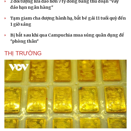
2 đối tượng lừa đảo hơn 7 tỷ đồng bằng thủ đoạn "vay
đáo hạn ngân hàng"
Tạm giam cha dượng hành hạ, bắt bé gái 11 tuổi quỳ đến
1 giờ sáng
Bị bắt sau khi qua Campuchia mua súng quân dụng để
"phòng thân"
THỊ TRƯỜNG