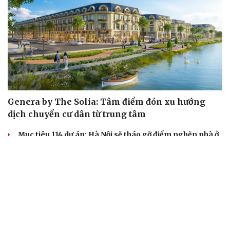
Genera by The Solia: Tâm điểm đón xu hướng
dịch chuyển cư dân từ trung tâm
Mục tiêu 114 dự án: Hà Nội sẽ tháo gỡ điểm nghẽn nhà ở
xã hội ra sao?
TP.HCM rà soát 16 khu đất xây dựng nhà lưu trú công
nhân
Nhà ở cho thuê: Lối mở để bình ổn thị trường và mở rộng
cơ hội an cư
Điều gì làm nên sức hút của một khu đô thị xanh?