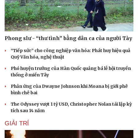
Phong slư - “thư tình” bằng dân ca của người Tày
“Tiếp sức” cho công nghiệp văn hóa: Phát huy hiệu quả
Quỹ Văn hóa, nghệ thuật
Phó huyện trưởng của Hàn Quốc quảng bá lễ hội truyền
thống ở miền Tây
Phản ứng của Dwayne Johnson khi Moana bị giới phê
Du lịch
Podcast
bình chê bai
Tư vấn
Câu chuyện thời sự
The Odyssey vượt 1 tỷ USD, Christopher Nolan tái lập kỳ
Săn Tour
Đọc truyện đêm khuya
tích sau 14 năm
check-in
Cửa sổ tình yêu
Kể chuyện cho bé
GIẢI TRÍ
Hạt giống tâm hồn