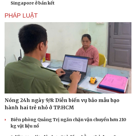
Singapore ở bán kết
PHÁP LUẬT
Văn hóa
Giải trí
Sân khấu - Điện ảnh
Nghệ sĩ
Nóng 24h ngày 9/8: Diễn biến vụ bảo mẫu bạo
Văn học
Thời trang
hành hai trẻ nhỏ ở TP.HCM
Âm nhạc
Sao Việt
Di sản
Biên phòng Quảng Trị ngăn chặn vận chuyển hơn 210
kg vật liệu nổ