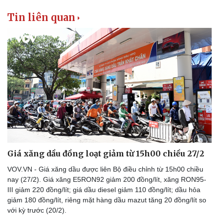
Tin liên quan
Thể thao
Ô tô - Xe máy
Bóng đá
Ô tô
Lịch thi đấu bóng đá
Xe máy
Thế giới thể thao
Tư vấn
eSports
Giá xăng dầu đồng loạt giảm từ 15h00 chiều 27/2
Hậu trường
VOV.VN - Giá xăng dầu được liên Bộ điều chỉnh từ 15h00 chiều
nay (27/2). Giá xăng E5RON92 giảm 200 đồng/lít, xăng RON95-
III giảm 220 đồng/lít; giá dầu diesel giảm 110 đồng/lít; dầu hỏa
giảm 180 đồng/lít, riêng mặt hàng dầu mazut tăng 20 đồng/lít so
với kỳ trước (20/2).