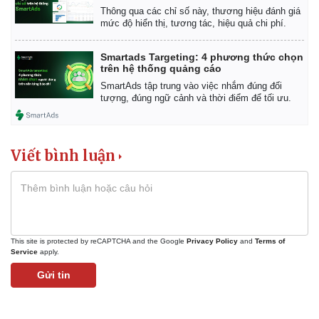
Thông qua các chỉ số này, thương hiệu đánh giá
mức độ hiển thị, tương tác, hiệu quả chi phí.
Smartads Targeting: 4 phương thức chọn
trên hệ thống quảng cáo
SmartAds tập trung vào việc nhắm đúng đối
tượng, đúng ngữ cảnh và thời điểm để tối ưu.
Viết bình luận
Kinh tế
Thị trường
Bất động sản
Giá vàng
Khởi nghiệp
Tiêu dùng
Tỷ giá
Chứng khoán
Giá cà phê
This site is protected by reCAPTCHA and the Google
Privacy Policy
and
Terms of
Service
apply.
Gửi tin