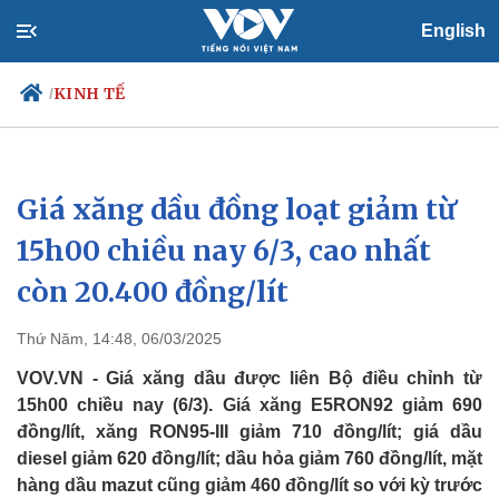
English
KINH TẾ
/
Giá xăng dầu đồng loạt giảm từ
Chính trị
Xã hội
Đảng
Tin 24h
15h00 chiều nay 6/3, cao nhất
Tổ chức nhân sự
Dự báo thời tiết
còn 20.400 đồng/lít
Quốc hội
Giáo dục
Nhận diện sự thật
Dấu ấn VOV
Việc làm
Thứ Năm, 14:48, 06/03/2025
Biển đảo
VOV.VN - Giá xăng dầu được liên Bộ điều chỉnh từ
15h00 chiều nay (6/3). Giá xăng E5RON92 giảm 690
đồng/lít, xăng RON95-III giảm 710 đồng/lít; giá dầu
diesel giảm 620 đồng/lít; dầu hỏa giảm 760 đồng/lít, mặt
hàng dầu mazut cũng giảm 460 đồng/lít so với kỳ trước