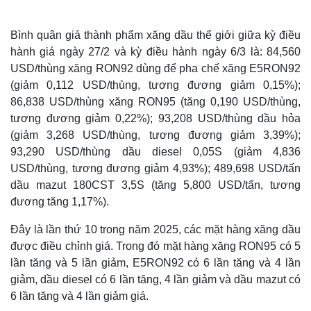
Bình quân giá thành phẩm xăng dầu thế giới giữa kỳ điều
hành giá ngày 27/2 và kỳ điều hành ngày 6/3 là: 84,560
USD/thùng xăng RON92 dùng để pha chế xăng E5RON92
(giảm 0,112 USD/thùng, tương đương giảm 0,15%);
86,838 USD/thùng xăng RON95 (tăng 0,190 USD/thùng,
tương đương giảm 0,22%); 93,208 USD/thùng dầu hỏa
(giảm 3,268 USD/thùng, tương đương giảm 3,39%);
93,290 USD/thùng dầu diesel 0,05S (giảm 4,836
Thế giới
Multimedia
USD/thùng, tương đương giảm 4,93%); 489,698 USD/tấn
Quan sát
Video
dầu mazut 180CST 3,5S (tăng 5,800 USD/tấn, tương
Cuộc sống đó đây
Ảnh
đương tăng 1,17%).
Hồ sơ
E-Magazine
Infographic
Đây là lần thứ 10 trong năm 2025, các mặt hàng xăng dầu
được điều chỉnh giá. Trong đó mặt hàng xăng RON95 có 5
lần tăng và 5 lần giảm, E5RON92 có 6 lần tăng và 4 lần
giảm, dầu diesel có 6 lần tăng, 4 lần giảm và dầu mazut có
6 lần tăng và 4 lần giảm giá.