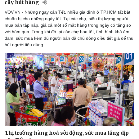
cây hút hàng
Bóng đá
Ô tô
VOV.VN - Những ngày cận Tết, nhiều gia đình ở TP.HCM tất bật
Lịch thi đấu bóng đá
Xe máy
chuẩn bị cho những ngày tết. Tại các chợ, siêu thị lượng người
Thế giới thể thao
Tư vấn
mua bán tập nập, giá cả một số mặt hàng trong ngày có tăng so
eSports
với hôm qua. Trong khi đó tại các chợ hoa tết, tình hình khá ảm
Hậu trường
đạm, sức mua kém dù người bán đã chủ động điều tiết giá để thu
hút người tiêu dùng.
Thị trường hàng hoá sôi động, sức mua tăng dịp