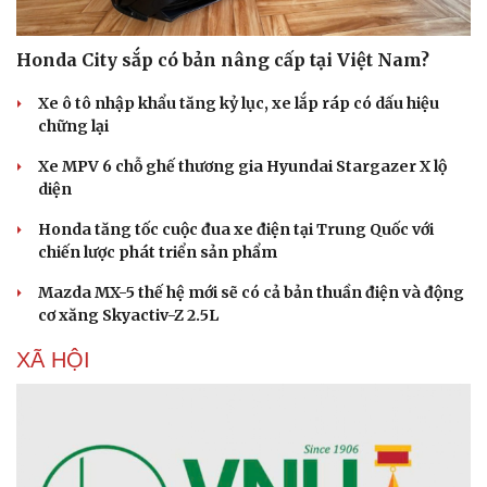
Honda City sắp có bản nâng cấp tại Việt Nam?
Xe ô tô nhập khẩu tăng kỷ lục, xe lắp ráp có dấu hiệu
chững lại
Xe MPV 6 chỗ ghế thương gia Hyundai Stargazer X lộ
diện
Honda tăng tốc cuộc đua xe điện tại Trung Quốc với
chiến lược phát triển sản phẩm
Mazda MX-5 thế hệ mới sẽ có cả bản thuần điện và động
cơ xăng Skyactiv-Z 2.5L
XÃ HỘI