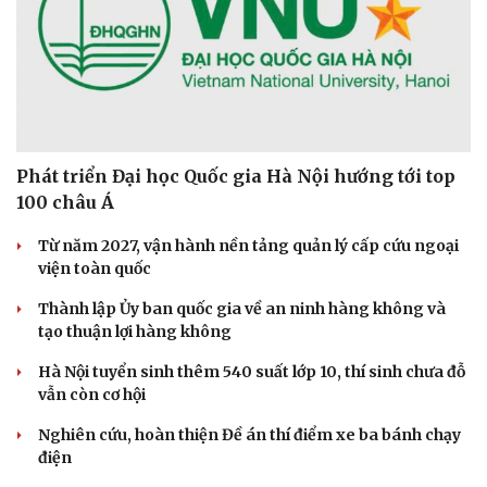
Sức khỏe
Đời sống
Dinh dưỡng - món ngon
Nhà đẹp
Phát triển Đại học Quốc gia Hà Nội hướng tới top
Cây thuốc
Blog
100 châu Á
Sản phụ khoa
Tình yêu - Gia đình
Nhi khoa
Từ năm 2027, vận hành nền tảng quản lý cấp cứu ngoại
Nam khoa
viện toàn quốc
Làm đẹp - giảm cân
Phòng mạch online
Thành lập Ủy ban quốc gia về an ninh hàng không và
Ăn sạch sống khỏe
tạo thuận lợi hàng không
Hà Nội tuyển sinh thêm 540 suất lớp 10, thí sinh chưa đỗ
vẫn còn cơ hội
Nghiên cứu, hoàn thiện Đề án thí điểm xe ba bánh chạy
điện