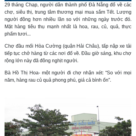
o
l
u
a
29 tháng Chạp, người dân thành phố Đà Nẵng đổ về các
a
t
e
d
y
e
e
chợ, siêu thị, trung tâm thương mại mua sắm Tết. Lượng
d
m
:
người đông hơn nhiều lần so với những ngày trước đó.
6
.
a
5
Mặt hàng tiêu thụ mạnh nhất là hoa, rau, củ, quả, thực
5
%
phẩm tươi...
i
n
Chợ đầu mối Hòa Cường (quận Hải Châu), tấp nập xe tải
i
tiếp tục chở hàng từ các nơi đổ về. Đầu giờ sáng, khu chợ
rộng lớn này đã đông nghịt người.
n
g
Bà Hồ Thị Hoa- một người đi chợ nhận xét: “So với mọi
T
năm, hàng rau củ quả phong phú, giá cả bình ổn”.
i
m
e