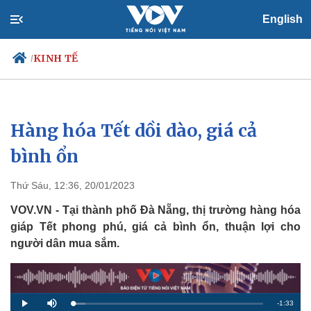
English
KINH TẾ
/
Hàng hóa Tết dồi dào, giá cả
Chính trị
Xã hội
Đảng
Tin 24h
bình ổn
Tổ chức nhân sự
Dự báo thời tiết
Quốc hội
Giáo dục
Thứ Sáu, 12:36, 20/01/2023
Nhận diện sự thật
Dấu ấn VOV
Việc làm
VOV.VN - Tại thành phố Đà Nẵng, thị trường hàng hóa
Biển đảo
giáp Tết phong phú, giá cả bình ổn, thuận lợi cho
người dân mua sắm.
R
-
1:33
L
P
M