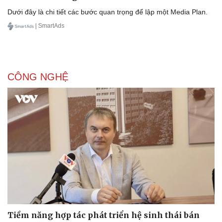
Dưới đây là chi tiết các bước quan trọng để lập một Media Plan.
| SmartAds
Doanh nghiệp
Công nghệ
Thông tin doanh nghiệp
Sành điệu
Doanh nghiệp 24h
Tin Công nghệ
Doanh nhân
Trải nghiệm
CÔNG NGHỆ
Vì cộng đồng
Chuyển đổi số
Tiềm năng hợp tác phát triển hệ sinh thái bán