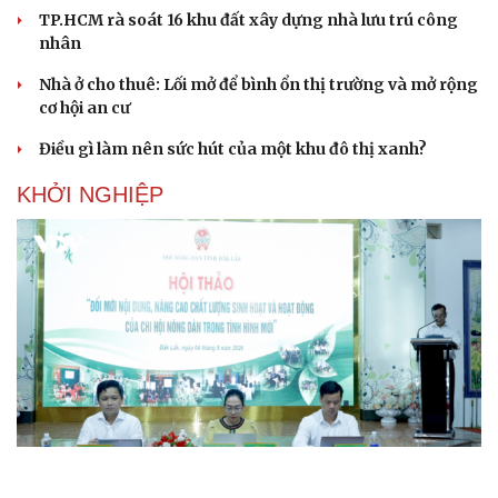
TP.HCM rà soát 16 khu đất xây dựng nhà lưu trú công
nhân
Nhà ở cho thuê: Lối mở để bình ổn thị trường và mở rộng
cơ hội an cư
Điều gì làm nên sức hút của một khu đô thị xanh?
KHỞI NGHIỆP