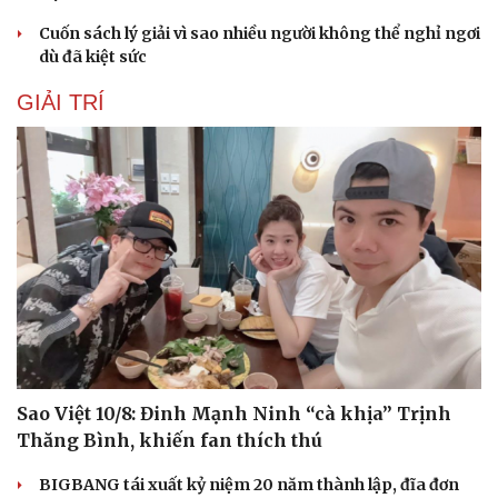
Cuốn sách lý giải vì sao nhiều người không thể nghỉ ngơi
dù đã kiệt sức
GIẢI TRÍ
Du lịch
Podcast
Tư vấn
Câu chuyện thời sự
Săn Tour
Đọc truyện đêm khuya
Sao Việt 10/8: Đinh Mạnh Ninh “cà khịa” Trịnh
check-in
Cửa sổ tình yêu
Thăng Bình, khiến fan thích thú
Kể chuyện cho bé
Hạt giống tâm hồn
BIGBANG tái xuất kỷ niệm 20 năm thành lập, đĩa đơn