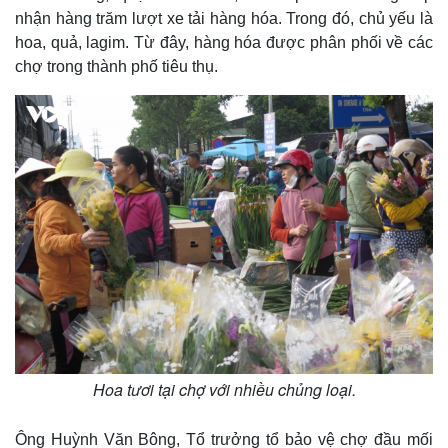
nhận hàng trăm lượt xe tải hàng hóa. Trong đó, chủ yếu là
hoa, quả, lagim. Từ đây, hàng hóa được phân phối về các
chợ trong thành phố tiêu thụ.
Thế giới
Multimedia
Quan sát
Video
Cuộc sống đó đây
Ảnh
Hồ sơ
E-Magazine
Infographic
Hoa tươi tại chợ với nhiều chủng loại.
Ông Huỳnh Văn Bông, Tổ trưởng tổ bảo vệ chợ đầu mối