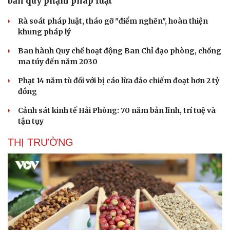
bản quy phạm pháp luật
Rà soát pháp luật, tháo gỡ "điểm nghẽn", hoàn thiện
khung pháp lý
Ban hành Quy chế hoạt động Ban Chỉ đạo phòng, chống
ma túy đến năm 2030
Phạt 14 năm tù đối với bị cáo lừa đảo chiếm đoạt hơn 2 tỷ
đồng
Cảnh sát kinh tế Hải Phòng: 70 năm bản lĩnh, trí tuệ và
tận tụy
Văn hóa
Giải trí
THỊ TRƯỜNG
Sân khấu - Điện ảnh
Nghệ sĩ
Văn học
Thời trang
Âm nhạc
Sao Việt
Di sản