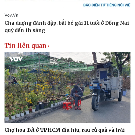
Tin liên quan
Chợ hoa Tết ở TP.HCM đìu hiu, rau củ quả và trái
Thể thao
Ô tô - Xe máy