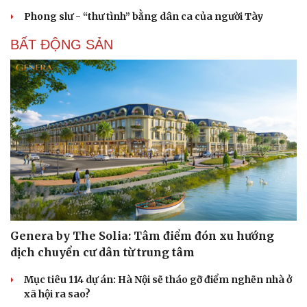
Phong slư - “thư tình” bằng dân ca của người Tày
BẤT ĐỘNG SẢN
Genera by The Solia: Tâm điểm đón xu hướng
dịch chuyển cư dân từ trung tâm
Mục tiêu 114 dự án: Hà Nội sẽ tháo gỡ điểm nghẽn nhà ở
xã hội ra sao?