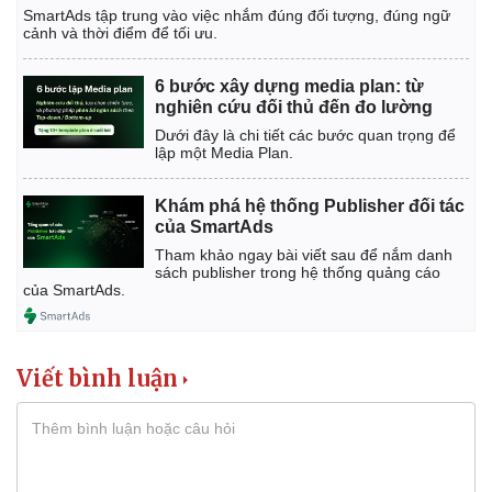
SmartAds tập trung vào việc nhắm đúng đối tượng, đúng ngữ
cảnh và thời điểm để tối ưu.
6 bước xây dựng media plan: từ
nghiên cứu đối thủ đến đo lường
Dưới đây là chi tiết các bước quan trọng để
lập một Media Plan.
Khám phá hệ thống Publisher đối tác
của SmartAds
Tham khảo ngay bài viết sau để nắm danh
sách publisher trong hệ thống quảng cáo
của SmartAds.
Kinh tế
Thị trường
Viết bình luận
Bất động sản
Giá vàng
Khởi nghiệp
Tiêu dùng
Tỷ giá
Chứng khoán