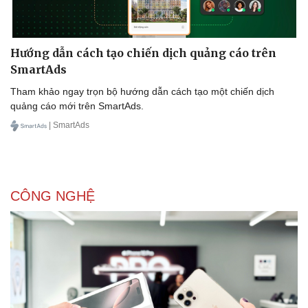
Hướng dẫn cách tạo chiến dịch quảng cáo trên
SmartAds
Tham khảo ngay trọn bộ hướng dẫn cách tạo một chiến dịch
quảng cáo mới trên SmartAds.
| SmartAds
CÔNG NGHỆ
Pháp luật
Quân sự - Quốc phòng
Vụ án
Vũ khí
Tin nóng
Việt Nam