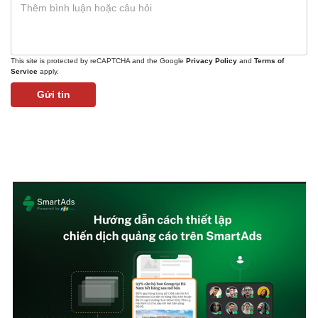
This site is protected by reCAPTCHA and the Google
Privacy Policy
and
Terms of
Service
apply.
Gửi tin