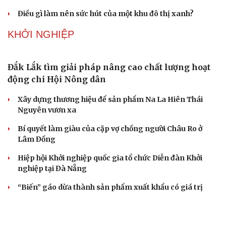
nhận hậu quả lớn
Truyện ngắn: "Bờ sông gió thổi" (Phần đầu)
Chính sách giáo dục phải được đo bằng sự tiến bộ, hạnh
phúc của học sinh
BẤT ĐỘNG SẢN
Genera by The Solia: Tâm điểm đón xu hướng
dịch chuyển cư dân từ trung tâm
Mục tiêu 114 dự án: Hà Nội sẽ tháo gỡ điểm nghẽn nhà ở
xã hội ra sao?
TP.HCM rà soát 16 khu đất xây dựng nhà lưu trú công
nhân
Nhà ở cho thuê: Lối mở để bình ổn thị trường và mở rộng
cơ hội an cư