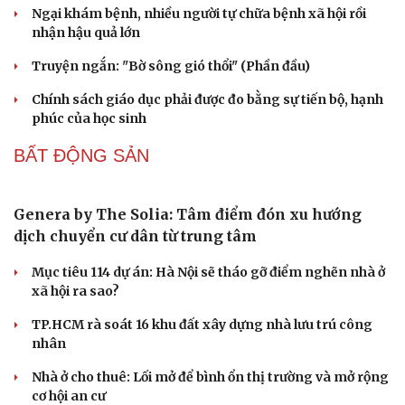
Vĩnh Long kiểm tra phát hiện 17 trường hợp kinh doanh
vàng, bạc, đá quý vi phạm
PODCAST
Phụ nữ nên quan tâm đến sức khỏe tình dục tuổi
Cải chính
mãn kinh như thế nào?
Phong slư - “thư tình” bằng dân ca của người Tày
Ngại khám bệnh, nhiều người tự chữa bệnh xã hội rồi