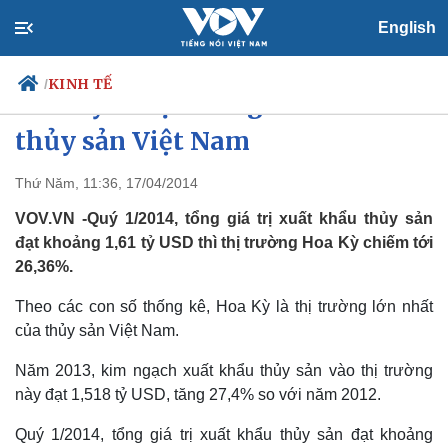
English
KINH TẾ
/
Hoa Kỳ - thị trường lớn nhất của
thủy sản Việt Nam
Thứ Năm, 11:36, 17/04/2014
Chính trị
Xã hội
Đảng
Tin 24h
VOV.VN -Quý 1/2014, tổng giá trị xuất khẩu thủy sản
Tổ chức nhân sự
Dự báo thời tiết
đạt khoảng 1,61 tỷ USD thì thị trường Hoa Kỳ chiếm tới
Quốc hội
Giáo dục
26,36%.
Nhận diện sự thật
Dấu ấn VOV
Việc làm
Theo các con số thống kê, Hoa Kỳ là thị trường lớn nhất
Biển đảo
của thủy sản Việt Nam.
Năm 2013, kim ngạch xuất khẩu thủy sản vào thị trường
này đạt 1,518 tỷ USD, tăng 27,4% so với năm 2012.
Quý 1/2014, tổng giá trị xuất khẩu thủy sản đạt khoảng