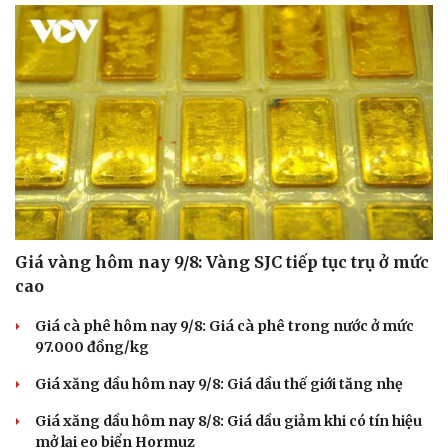
Sức khỏe
Đời sống
Dinh dưỡng - món ngon
Nhà đẹp
Cây thuốc
Blog
Sản phụ khoa
Tình yêu - Gia đình
Nhi khoa
Nam khoa
Làm đẹp - giảm cân
Phòng mạch online
Giá vàng hôm nay 9/8: Vàng SJC tiếp tục trụ ở mức
Ăn sạch sống khỏe
cao
Giá cà phê hôm nay 9/8: Giá cà phê trong nước ở mức
97.000 đồng/kg
Giá xăng dầu hôm nay 9/8: Giá dầu thế giới tăng nhẹ
Giá xăng dầu hôm nay 8/8: Giá dầu giảm khi có tín hiệu
mở lại eo biển Hormuz