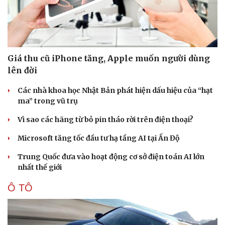
Tư vấn luật
Phân tích
Giá thu cũ iPhone tăng, Apple muốn người dùng
lên đời
Các nhà khoa học Nhật Bản phát hiện dấu hiệu của “hạt
ma” trong vũ trụ
Vì sao các hãng từ bỏ pin tháo rời trên điện thoại?
Microsoft tăng tốc đầu tư hạ tầng AI tại Ấn Độ
Trung Quốc đưa vào hoạt động cơ sở điện toán AI lớn
nhất thế giới
Ô TÔ