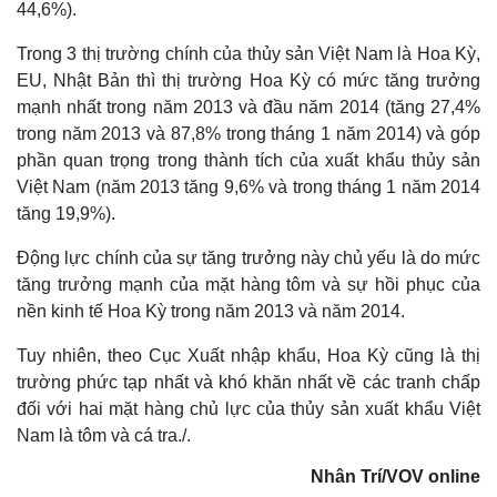
44,6%).
Trong 3 thị trường chính của thủy sản Việt Nam là Hoa Kỳ,
EU, Nhật Bản thì thị trường Hoa Kỳ có mức tăng trưởng
mạnh nhất trong năm 2013 và đầu năm 2014 (tăng 27,4%
trong năm 2013 và 87,8% trong tháng 1 năm 2014) và góp
phần quan trọng trong thành tích của xuất khẩu thủy sản
Việt Nam (năm 2013 tăng 9,6% và trong tháng 1 năm 2014
tăng 19,9%).
Động lực chính của sự tăng trưởng này chủ yếu là do mức
tăng trưởng mạnh của mặt hàng tôm và sự hồi phục của
nền kinh tế Hoa Kỳ trong năm 2013 và năm 2014.
Thế giới
Multimedia
Quan sát
Video
Tuy nhiên, theo Cục Xuất nhập khẩu, Hoa Kỳ cũng là thị
Cuộc sống đó đây
Ảnh
trường phức tạp nhất và khó khăn nhất về các tranh chấp
Hồ sơ
E-Magazine
đối với hai mặt hàng chủ lực của thủy sản xuất khẩu Việt
Infographic
Nam là tôm và cá tra./.
Nhân Trí/VOV online