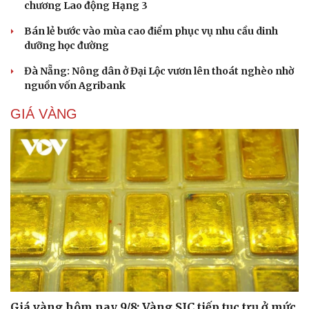
Những giấc mơ bay cất cánh từ Vietjet
Sân chơi học đường giúp học sinh rèn kỹ năng sống qua
từng bước nhảy
EVNHCMC kỷ niệm 50 năm thành lập và đón nhận Huân
chương Lao động Hạng 3
Bán lẻ bước vào mùa cao điểm phục vụ nhu cầu dinh
dưỡng học đường
Du lịch
Podcast
Tư vấn
Câu chuyện thời sự
Đà Nẵng: Nông dân ở Đại Lộc vươn lên thoát nghèo nhờ
Săn Tour
Đọc truyện đêm khuya
nguồn vốn Agribank
check-in
Cửa sổ tình yêu
Kể chuyện cho bé
GIÁ VÀNG
Hạt giống tâm hồn