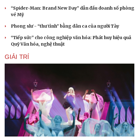
“Spider-Man: Brand New Day” dẫn đầu doanh số phòng
vé Mỹ
Phong slư - “thư tình” bằng dân ca của người Tày
“Tiếp sức” cho công nghiệp văn hóa: Phát huy hiệu quả
Quỹ Văn hóa, nghệ thuật
GIẢI TRÍ
Văn hóa
Giải trí
Sân khấu - Điện ảnh
Nghệ sĩ
Văn học
Thời trang
Âm nhạc
Sao Việt
Di sản