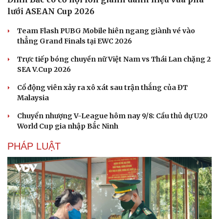
lưới ASEAN Cup 2026
Doanh nghiệp
Công nghệ
Team Flash PUBG Mobile hiên ngang giành vé vào
Thông tin doanh nghiệp
Sành điệu
thẳng Grand Finals tại EWC 2026
Doanh nghiệp 24h
Tin Công nghệ
Doanh nhân
Trải nghiệm
Trực tiếp bóng chuyền nữ Việt Nam vs Thái Lan chặng 2
Vì cộng đồng
Chuyển đổi số
SEA V.Cup 2026
Cổ động viên xảy ra xô xát sau trận thắng của ĐT
Malaysia
Chuyển nhượng V-League hôm nay 9/8: Cầu thủ dự U20
World Cup gia nhập Bắc Ninh
PHÁP LUẬT