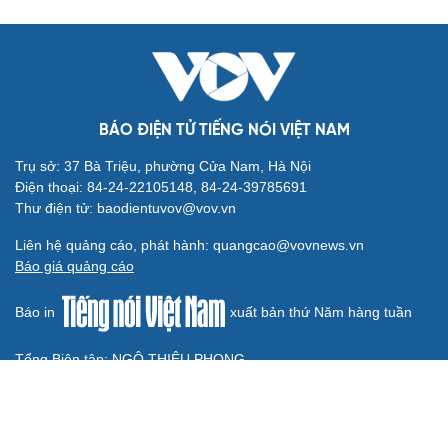
Điều gì làm nên sức hút của một khu đô thị xanh?
KHỞI NGHIỆP
Đắk Lắk tìm giải pháp nâng cao chất lượng hoạt
động chi Hội Nông dân
Xây dựng thương hiệu để sản phẩm Na La Hiên Thái
Nguyên vươn xa
Bí quyết làm giàu của cặp vợ chồng người Châu Ro ở
Lâm Đồng
Hiệp hội Khởi nghiệp quốc gia tổ chức Diễn đàn Khởi
nghiệp tại Đà Nẵng
“Biến” gáo dừa thành sản phẩm xuất khẩu có giá trị