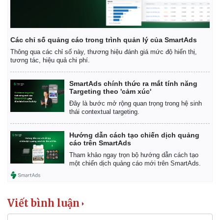
Các chỉ số quảng cáo trong trình quản lý của SmartAds
Thông qua các chỉ số này, thương hiệu đánh giá mức độ hiển thị,
tương tác, hiệu quả chi phí.
SmartAds chính thức ra mắt tính năng
Targeting theo 'cảm xúc'
Đây là bước mở rộng quan trọng trong hệ sinh
thái contextual targeting.
Hướng dẫn cách tạo chiến dịch quảng
cáo trên SmartAds
Tham khảo ngay trọn bộ hướng dẫn cách tạo
Kinh tế
Thị trường
một chiến dịch quảng cáo mới trên SmartAds.
Bất động sản
Giá vàng
Khởi nghiệp
Tiêu dùng
Tỷ giá
Viết bình luận
Chứng khoán
Giá cà phê