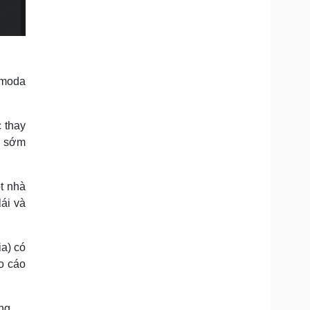
Omoda
 thay
ẽ sớm
t nhà
ái và
a) có
o cáo
ng.