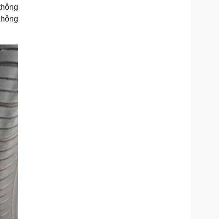
thông
"không