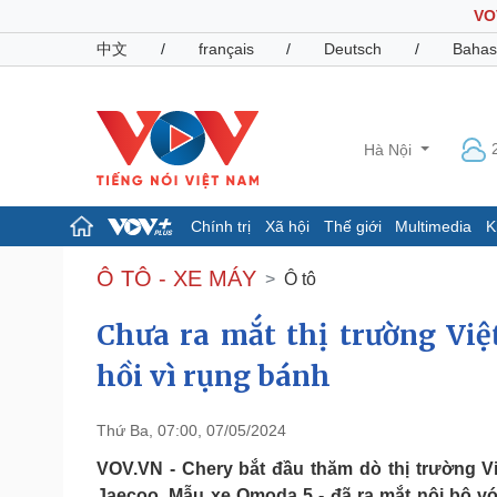
VO
中文
/
français
/
Deutsch
/
Bahas
Hà Nội
Chính trị
Xã hội
Thế giới
Multimedia
K
Chính trị
Xã hội
Ô TÔ - XE MÁY
Ô tô
Đảng
Tin 24h
Tổ chức nhân sự
Dự báo thời tiết
Chưa ra mắt thị trường Việ
Quốc hội
Giáo dục
hồi vì rụng bánh
Nhận diện sự thật
Dấu ấn VOV
Việc làm
Biển đảo
Thứ Ba, 07:00, 07/05/2024
Pháp luật
Quân sự - Quốc phòng
VOV.VN - Chery bắt đầu thăm dò thị trường V
Vụ án
Vũ khí
Jaecoo. Mẫu xe Omoda 5 - đã ra mắt nội bộ với 