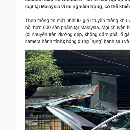
Tin nóng
Việt Nam
loạt tại Malaysia vì lỗi nghiêm trọng, có thể khi
Tư vấn luật
Phân tích
Theo thông tin mới nhất từ giới truyền thông khu
hồi hơn 600 sản phẩm tại Malaysia. Mọi chuyện b
Sức khỏe
Đời sống
(di chuyển trên đường đẹp, không đâm phải ổ gà 
Dinh dưỡng - món ngon
Nhà đẹp
camera hành trình); bỗng dưng "rụng" bánh sau và k
Cây thuốc
Blog
Sản phụ khoa
Tình yêu - Gia đình
Nhi khoa
Nam khoa
Làm đẹp - giảm cân
Phòng mạch online
Ăn sạch sống khỏe
Cải chính