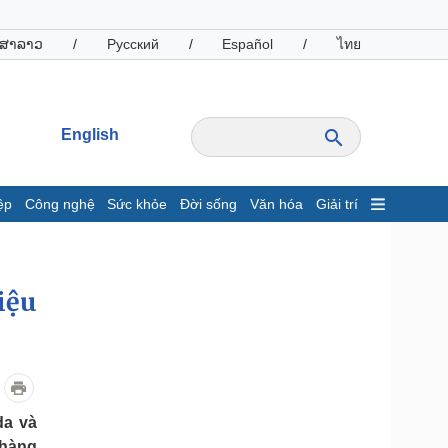
ສາລາວ
/
Русский
/
Español
/
ไทย
English
ệp
Công nghệ
Sức khỏe
Đời sống
Văn hóa
Giải trí
inh tế
Thị trường
ất động sản
Giá vàng
hởi nghiệp
Tiêu dùng
iệu
Tỷ giá
Chứng khoán
Giá cà phê
oanh nghiệp
Công nghệ
da và
hông tin doanh nghiệp
Sành điệu
 hàng