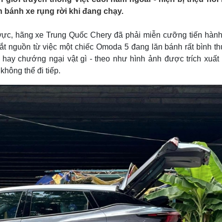
Lịch thi đấu bóng đá
Xe máy
ến bánh xe rụng rời khi đang chạy.
Thế giới thể thao
Tư vấn
eSports
V
 vực, hãng xe Trung Quốc Chery đã phải miễn cưỡng tiến hành 
Hậu trường
ắt nguồn từ việc một chiếc Omoda 5 đang lăn bánh rất bình t
Văn hóa
Giải trí
D
hay chướng ngại vật gì - theo như hình ảnh được trích xuất l
Sân khấu - Điện ảnh
Nghệ sĩ
hông thể đi tiếp.
Văn học
Thời trang
Âm nhạc
Sao Việt
c
Di sản