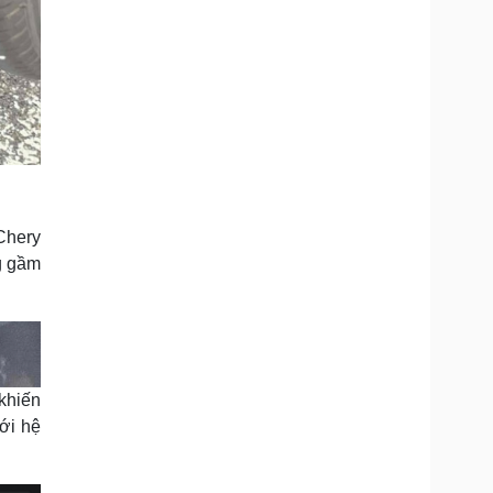
Chery
ng gầm
 khiến
với hệ