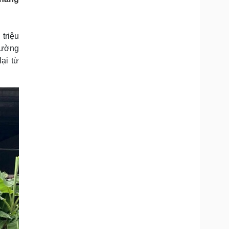
Doanh nghiệp 24h
Tin Công nghệ
Doanh nhân
Trải nghiệm
ì cộng đồng
Chuyển đổi số
triệu
hường
u lịch
Podcast
ại từ
Tư vấn
Câu chuyện thời sự
Săn Tour
Đọc truyện đêm khuya
heck-in
Cửa sổ tình yêu
Kể chuyện cho bé
Hạt giống tâm hồn