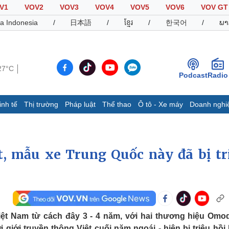
V1
VOV2
VOV3
VOV4
VOV5
VOV6
VOV GT
a Indonesia
/
日本語
/
ខ្មែរ
/
한국어
/
ພາ
27°C
Podcast
Radio
inh tế
Thị trường
Pháp luật
Thể thao
Ô tô - Xe máy
Doanh nghi
Thế giới
Multimedia
K
Quan sát
Video
B
Cuộc sống đó đây
Ảnh
K
t, mẫu xe Trung Quốc này đã bị tr
Hồ sơ
E-Magazine
Infographic
Thể thao
Ô tô - Xe máy
D
iệt Nam từ cách đây 3 - 4 năm, với hai thương hiệu Omo
Bóng đá
Ô tô
T
giới truyền thông Việt cuối năm ngoái - hiện bị triệu hồi