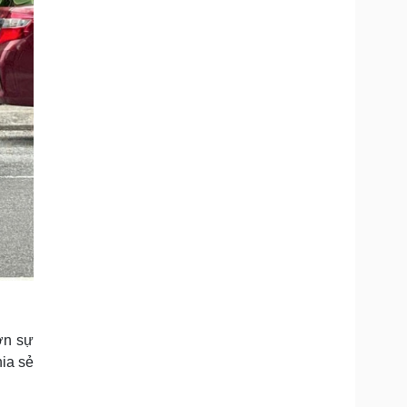
ớn sự
hia sẻ