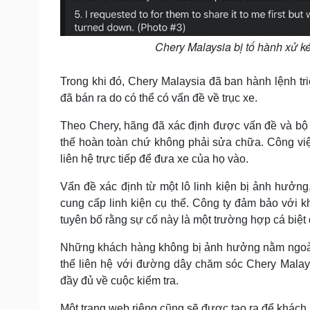
Chery Malaysia bị tố hành xử k
Trong khi đó, Chery Malaysia đã ban hành lệnh tr
đã bán ra do có thể có vấn đề về trục xe.
Theo Chery, hãng đã xác định được vấn đề và bộ
thế hoàn toàn chứ không phải sửa chữa. Công vi
liên hệ trực tiếp để đưa xe của họ vào.
Vấn đề xác định từ một lô linh kiện bị ảnh hưởn
cung cấp linh kiện cụ thể. Công ty đảm bảo với k
tuyên bố rằng sự cố này là một trường hợp cá biệt
Những khách hàng không bị ảnh hưởng nằm ngoài
thể liên hệ với đường dây chăm sóc Chery Malay
đầy đủ về cuộc kiểm tra.
Một trang web riêng cũng sẽ được tạo ra để khách 