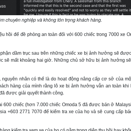
ém chuyên nghiệp và không tôn trọng khách hàng.
iệu hồi để đề phòng an toàn đối với 600 chiếc trong 7000 xe 
 phận dầm trục sau trên những chiếc xe bị ảnh hưởng sẽ được
ệc sẽ mất khoảng hai giờ. Những chủ sở hữu bị ảnh hưởng s
g, nguyên nhân có thể là do hoạt động nâng cấp cơ sở của mộ
hách hàng của mình rằng lô xe bị ảnh hưởng vẫn an toàn khi l
 đã được giải quyết thành công.
 600 chiếc (hơn 7.000 chiếc Omoda 5 đã được bán ở Malaysi
sia +603 2771 7070 để kiểm tra xe của họ và sẽ cung cấp bá
hàng kiểm tra xem xe của họ có nằm trong diện thu hồi hay khô