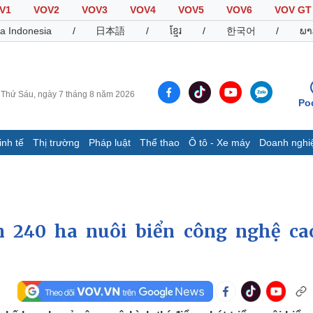
V1
VOV2
VOV3
VOV4
VOV5
VOV6
VOV GT
a Indonesia
/
日本語
/
ខ្មែរ
/
한국어
/
ພາ
Thứ Sáu, ngày 7 tháng 8 năm 2026
Po
inh tế
Thị trường
Pháp luật
Thể thao
Ô tô - Xe máy
Doanh nghi
Thế giới
Multimedia
K
Quan sát
Video
B
Cuộc sống đó đây
Ảnh
K
Hồ sơ
E-Magazine
n 240 ha nuôi biển công nghệ ca
Infographic
Thể thao
Ô tô - Xe máy
D
Bóng đá
Ô tô
T