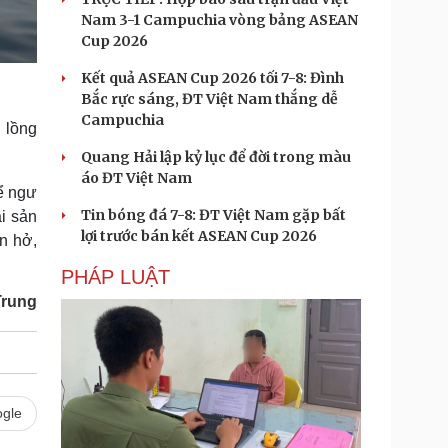
Nam 3-1 Campuchia vòng bảng ASEAN
Cup 2026
Kết quả ASEAN Cup 2026 tối 7-8: Đình
Bắc rực sáng, ĐT Việt Nam thắng dễ
Campuchia
 lồng
Quang Hải lập kỷ lục để đời trong màu
áo ĐT Việt Nam
ể ngư
Tin bóng đá 7-8: ĐT Việt Nam gặp bất
i sản
lợi trước bán kết ASEAN Cup 2026
n hở,
PHÁP LUẬT
Trung
gle