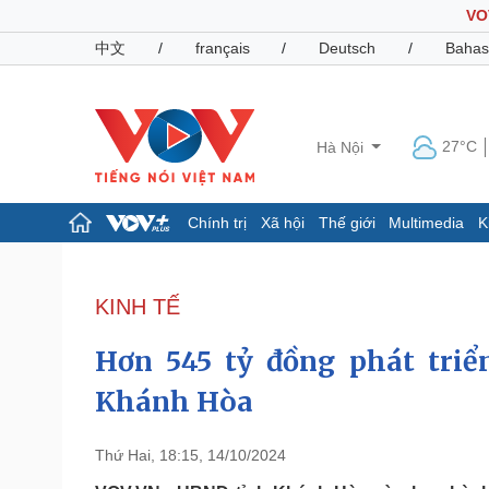
VO
中文
/
français
/
Deutsch
/
Bahas
27°C
Hà Nội
Chính trị
Xã hội
Thế giới
Multimedia
K
Chính trị
Xã hội
Đảng
Tin 24h
KINH TẾ
Tổ chức nhân sự
Dự báo thời tiết
Quốc hội
Giáo dục
Hơn 545 tỷ đồng phát triể
Nhận diện sự thật
Dấu ấn VOV
Việc làm
Khánh Hòa
Biển đảo
Pháp luật
Quân sự - Quốc phòng
Thứ Hai, 18:15, 14/10/2024
Vụ án
Vũ khí