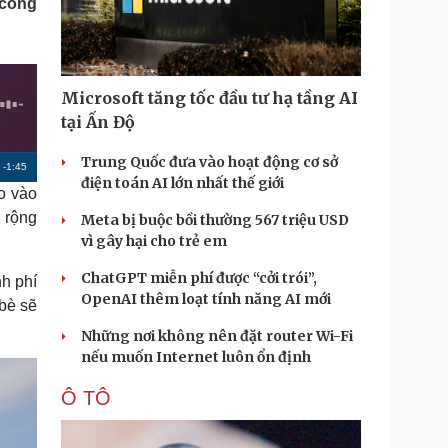
 công
Doanh nghiệp 24h
Tin Công nghệ
Doanh nhân
Trải nghiệm
ì cộng đồng
Chuyển đổi số
Microsoft tăng tốc đầu tư hạ tầng AI
u lịch
Podcast
tại Ấn Độ
Tư vấn
Câu chuyện thời sự
Săn Tour
Đọc truyện đêm khuya
Trung Quốc đưa vào hoạt động cơ sở
R
-
1:45
heck-in
Cửa sổ tình yêu
điện toán AI lớn nhất thế giới
o vào
Kể chuyện cho bé
e
 rộng
Meta bị buộc bồi thường 567 triệu USD
Hạt giống tâm hồn
m
vì gây hại cho trẻ em
a
ChatGPT miễn phí được “cởi trói”,
nh phí
i
OpenAI thêm loạt tính năng AI mới
bè sẽ
n
Những nơi không nên đặt router Wi-Fi
i
nếu muốn Internet luôn ổn định
n
Ô TÔ
g
T