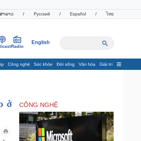
ສາລາວ
/
Русский
/
Español
/
ไทย
English
dcast
Radio
ệp
Công nghệ
Sức khỏe
Đời sống
Văn hóa
Giải trí
inh tế
Thị trường
ất động sản
Giá vàng
hởi nghiệp
Tiêu dùng
Tỷ giá
o ở
CÔNG NGHỆ
Chứng khoán
Giá cà phê
oanh nghiệp
Công nghệ
hông tin doanh nghiệp
Sành điệu