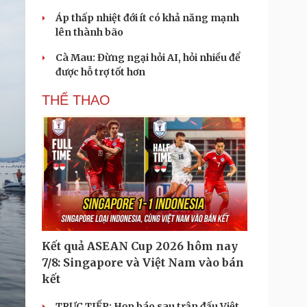
Áp thấp nhiệt đới ít có khả năng mạnh
lên thành bão
Cà Mau: Đừng ngại hỏi AI, hỏi nhiều để
được hỗ trợ tốt hơn
THỂ THAO
Kết quả ASEAN Cup 2026 hôm nay
7/8: Singapore và Việt Nam vào bán
kết
TRỰC TIẾP: Họp báo sau trận đấu Việt