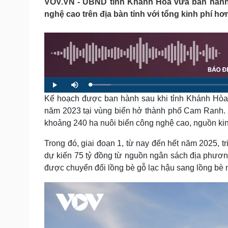
VOV.VN - UBND tỉnh Khánh Hòa vừa ban hành k
Tin nóng
Việt Nam
nghệ cao trên địa bàn tỉnh với tổng kinh phí hơ
Tư vấn luật
Phân tích
Sức khỏe
Đời sống
Dinh dưỡng - món ngon
Nhà đẹp
Cây thuốc
Blog
L
P
M
Sản phụ khoa
Tình yêu - Gia đình
o
l
u
a
Kế hoạch được ban hành sau khi tỉnh Khánh Hòa 
a
t
Nhi khoa
d
y
e
e
năm 2023 tại vùng biển hở thành phố Cam Ranh. 
Nam khoa
d
:
Làm đẹp - giảm cân
khoảng 240 ha nuôi biển công nghệ cao, nguồn kin
5
.
Phòng mạch online
8
1
Trong đó, giai đoạn 1, từ nay đến hết năm 2025, tr
Ăn sạch sống khỏe
%
dự kiến 75 tỷ đồng từ nguồn ngân sách địa phương
Cải chính
được chuyển đổi lồng bè gỗ lạc hậu sang lồng bè n