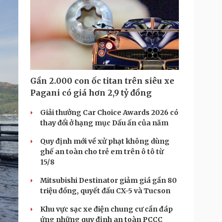
i
m
e
Gần 2.000 con ốc titan trên siêu xe
Pagani có giá hơn 2,9 tỷ đồng
Giải thưởng Car Choice Awards 2026 có
thay đổi ở hạng mục Dấu ấn của năm
Quy định mới về xử phạt không dùng
ghế an toàn cho trẻ em trên ô tô từ
15/8
Mitsubishi Destinator giảm giá gần 80
triệu đồng, quyết đấu CX-5 và Tucson
Khu vực sạc xe điện chung cư cần đáp
ứng những quy định an toàn PCCC