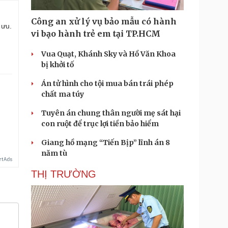
Công an xử lý vụ bảo mẫu có hành
 ưu.
vi bạo hành trẻ em tại TP.HCM
Vua Quạt, Khánh Sky và Hồ Văn Khoa
bị khởi tố
Án tử hình cho tội mua bán trái phép
chất ma túy
Tuyên án chung thân người mẹ sát hại
con ruột để trục lợi tiền bảo hiểm
Giang hồ mạng “Tiến Bịp” lĩnh án 8
năm tù
THỊ TRƯỜNG