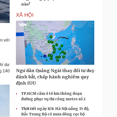
nào?
XÃ HỘI
n với
hí dự
Ngư dân Quảng Ngãi thay đổi tư duy
g 140
đánh bắt, chấp hành nghiêm quy
định IUU
TP.HCM cấm ô tô lưu thông đoạn
đường phục vụ thi công metro số 2
Thời tiết ngày 8/8: Hà Nội nắng 35 độ,
Bắc Trung Bộ có mưa dông cục bộ