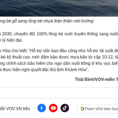
ng bè gỗ sang lồng bè nhựa thân thiện môi trường
2030, chuyển đổi 100% lồng bè nuôi truyền thống sang nuôi
lý hiện đại.
òa cho biết: "Hỗ trợ vốn ban đầu cũng như hỗ trợ lãi suất đ
g bè kỹ thuật cao, mới đảm bảo được mưa bão từ cấp 10-12, tà
ng chính sách bảo hiểm cho ngư dân nuôi trồng ở khu vực biể
hi thực hiện nghị quyết đặc thù tỉnh Khánh Hòa".
Thái Bình/VOV-miền 
 dõi VOV.VN trên
Thêm VOV trên Goo