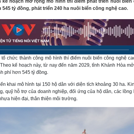
ế hoạch mở rộng mô hình thí điểm phát triển nuôi biển
Lịch thi đấu bóng đá
Xe máy
n 545 tỷ đồng, phát triển 240 ha nuôi biển công nghệ cao.
Thế giới thể thao
Tư vấn
eSports
V
Hậu trường
Văn hóa
Giải trí
D
Sân khấu - Điện ảnh
Nghệ sĩ
Văn học
Thời trang
Âm nhạc
Sao Việt
c
tổ chức thành công mô hình thí điểm nuôi biển công nghệ ca
Di sản
Theo kế hoạch này, từ nay đến năm 2029, tỉnh Khánh Hòa mở
h phí hơn 545 tỷ đồng.
iển khai mô hình tại 150 hộ dân với diện tích khoảng 30 ha. Ki
, quỹ hỗ trợ của doanh nghiệp, đối ứng của hộ dân, các lồng 
hựa hiện đại, thân thiện môi trường.