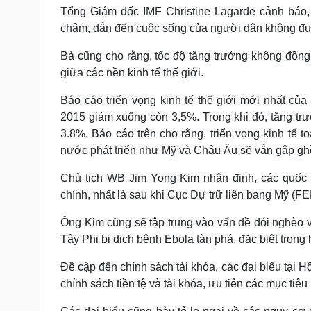
Tổng Giám đốc IMF Christine Lagarde cảnh báo, 
chậm, dẫn đến cuộc sống của người dân không đượ
Bà cũng cho rằng, tốc độ tăng trưởng không đồng 
giữa các nền kinh tế thế giới.
Báo cáo triển vọng kinh tế thế giới mới nhất củ
2015 giảm xuống còn 3,5%. Trong khi đó, tăng t
3.8%. Báo cáo trên cho rằng, triển vọng kinh tế t
nước phát triển như Mỹ và Châu Âu sẽ vẫn gập gh
Chủ tịch WB Jim Yong Kim nhận định, các quốc g
chính, nhất là sau khi Cục Dự trữ liên bang Mỹ (FED
Ông Kim cũng sẽ tập trung vào vấn đề đói nghèo v
Tây Phi bị dịch bệnh Ebola tàn phá, đặc biệt tron
Đề cập đến chính sách tài khóa, các đại biểu tại H
chính sách tiền tệ và tài khóa, ưu tiên các mục tiêu