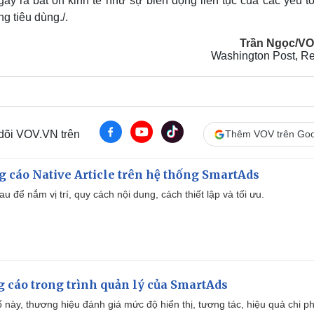
ây ra bất ổn kinh tế như sự biến động liên tục của các yếu t
g tiêu dùng./.
Trần Ngọc/V
Washington Post, Re
 dõi VOV.VN trên
Thêm VOV trên Goo
 cáo Native Article trên hệ thống SmartAds
u để nắm vị trí, quy cách nội dung, cách thiết lập và tối ưu.
g cáo trong trình quản lý của SmartAds
 này, thương hiệu đánh giá mức độ hiển thị, tương tác, hiệu quả chi ph