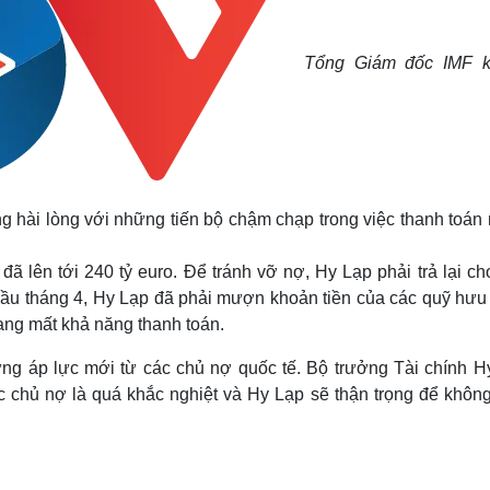
Tổng Giám đốc IMF 
 hài lòng với những tiến bộ chậm chạp trong việc thanh toán 
ã lên tới 240 tỷ euro. Để tránh vỡ nợ, Hy Lạp phải trả lại c
đầu tháng 4, Hy Lạp đã phải mượn khoản tiền của các quỹ hưu 
rạng mất khả năng thanh toán.
hững áp lực mới từ các chủ nợ quốc tế. Bộ trưởng Tài chính H
ác chủ nợ là quá khắc nghiệt và Hy Lạp sẽ thận trọng để khôn