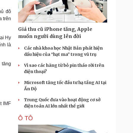
Doanh nghiệp 24h
Tin Công nghệ
Doanh nhân
Trải nghiệm
hủ đô
ì cộng đồng
Chuyển đổi số
a trên
Giá thu cũ iPhone tăng, Apple
u lịch
Podcast
muốn người dùng lên đời
ại Hy
Tư vấn
Câu chuyện thời sự
ính là
Săn Tour
Đọc truyện đêm khuya
Các nhà khoa học Nhật Bản phát hiện
heck-in
Cửa sổ tình yêu
dấu hiệu của “hạt ma” trong vũ trụ
Kể chuyện cho bé
g tăng
Vì sao các hãng từ bỏ pin tháo rời trên
Hạt giống tâm hồn
điện thoại?
Microsoft tăng tốc đầu tư hạ tầng AI tại
Ấn Độ
Trung Quốc đưa vào hoạt động cơ sở
t IMF
điện toán AI lớn nhất thế giới
Ô TÔ