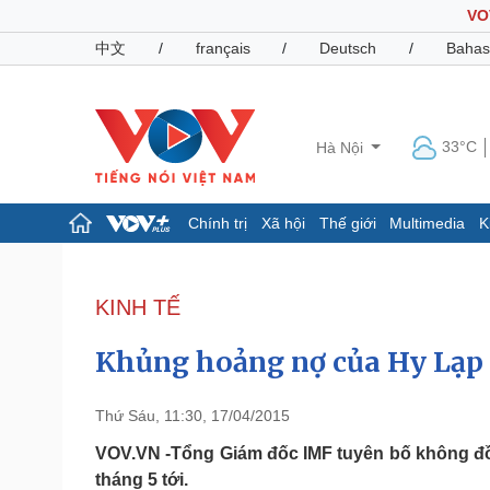
VO
中文
/
français
/
Deutsch
/
Bahas
33°C
Hà Nội
Chính trị
Xã hội
Thế giới
Multimedia
K
Chính trị
Xã hội
Đảng
Tin 24h
KINH TẾ
Tổ chức nhân sự
Dự báo thời tiết
Quốc hội
Giáo dục
Khủng hoảng nợ của Hy Lạp
Nhận diện sự thật
Dấu ấn VOV
Việc làm
Biển đảo
Thứ Sáu, 11:30, 17/04/2015
Pháp luật
Quân sự - Quốc phòng
VOV.VN -Tổng Giám đốc IMF tuyên bố không đồng
tháng 5 tới.
Vụ án
Vũ khí