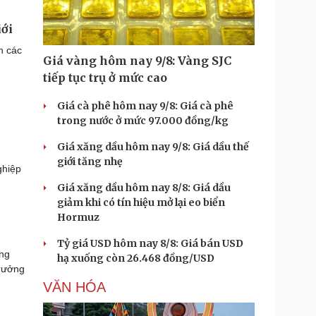
iới
n các
Giá vàng hôm nay 9/8: Vàng SJC
tiếp tục trụ ở mức cao
Giá cà phê hôm nay 9/8: Giá cà phê
trong nước ở mức 97.000 đồng/kg
Giá xăng dầu hôm nay 9/8: Giá dầu thế
giới tăng nhẹ
hiệp
Giá xăng dầu hôm nay 8/8: Giá dầu
giảm khi có tín hiệu mở lại eo biển
Hormuz
Tỷ giá USD hôm nay 8/8: Giá bán USD
ăng
hạ xuống còn 26.468 đồng/USD
trưởng
VĂN HÓA