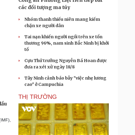
Công an Phương Liệt liên tiếp bắt
các đối tượng ma túy
Nhóm thanh thiếu niên mang kiếm
chặn xe người dân
Tai nạn khiến người ngồi trên xe tổn
thương 96%, nam sinh Bắc Ninh bị khởi
tố
Cựu Thứ trưởng Nguyễn Bá Hoan được
đưa ra xét xử ngày 18/8
Tây Ninh cảnh báo bẫy "việc nhẹ lương
cao" ở Campuchia
THỊ TRƯỜNG
dầu
(IMF),