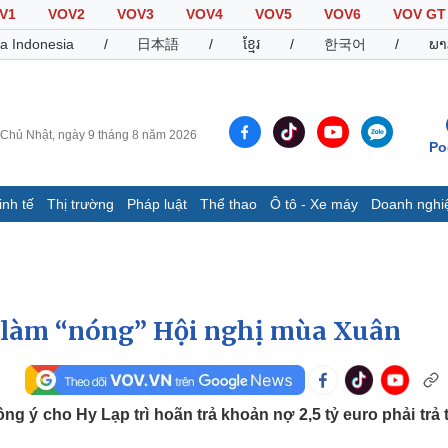
V1
VOV2
VOV3
VOV4
VOV5
VOV6
VOV GT
a Indonesia
/
日本語
/
ខ្មែរ
/
한국어
/
ພາ
Chủ Nhật, ngày 9 tháng 8 năm 2026
Po
inh tế
Thị trường
Pháp luật
Thể thao
Ô tô - Xe máy
Doanh nghi
Thế giới
Multimedia
K
Quan sát
Video
B
Cuộc sống đó đây
Ảnh
K
Hồ sơ
E-Magazine
 làm “nóng” Hội nghị mùa Xuân
Infographic
Thể thao
Ô tô - Xe máy
D
 ý cho Hy Lạp trì hoãn trả khoản nợ 2,5 tỷ euro phải trả 
Bóng đá
Ô tô
T