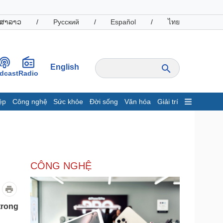
ສາລາວ
/
Русский
/
Español
/
ไทย
English
dcast
Radio
ệp
Công nghệ
Sức khỏe
Đời sống
Văn hóa
Giải trí
inh tế
Thị trường
ất động sản
Giá vàng
hởi nghiệp
Tiêu dùng
Tỷ giá
CÔNG NGHỆ
Chứng khoán
Giá cà phê
oanh nghiệp
Công nghệ
trong
hông tin doanh nghiệp
Sành điệu