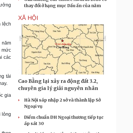
rưởng
thay đổi ở hạng mục Dấu ấn của năm
XÃ HỘI
 lệch
g năm
n mức
ại các
g tài
Cao Bằng lại xảy ra động đất 3.2,
nay.
chuyên gia lý giải nguyên nhân
c gia
Hà Nội sáp nhập 2 sở và thành lập Sở
Ngoại vụ
i lỏng
Điểm chuẩn ĐH Ngoại thương tiếp tục
.
áp sát 30