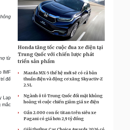
không
Honda tăng tốc cuộc đua xe điện tại
Trung Quốc với chiến lược phát
nợ từ
triển sản phẩm
ho IMF
Mazda MX-5 thế hệ mới sẽ có cả bản
thuần điện và động cơ xăng Skyactiv-Z
trí để
2.5L
Ngành ô tô Trung Quốc đối mặt khủng
y Lạp
hoảng vì cuộc chiến giảm giá xe điện
g mắc
Gần 2.000 con ốc titan trên siêu xe
Pagani có giá hơn 2,9 tỷ đồng
Giải thưởng Car Choice Awards 2026 có