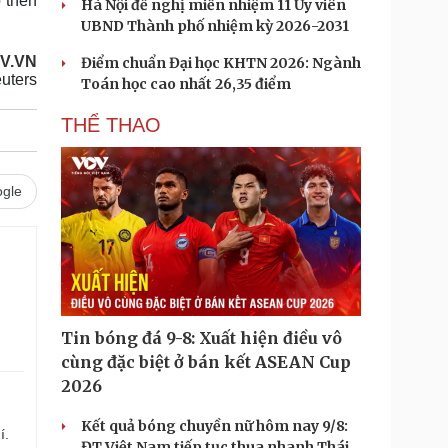
ố then
Hà Nội đề nghị miễn nhiệm 11 Ủy viên
UBND Thành phố nhiệm kỳ 2026-2031
OV.VN
Điểm chuẩn Đại học KHTN 2026: Ngành
uters
Toán học cao nhất 26,35 điểm
THỂ THAO
gle
Tin bóng đá 9-8: Xuất hiện điều vô
cùng đặc biệt ở bán kết ASEAN Cup
2026
Kết quả bóng chuyền nữ hôm nay 9/8:
í.
ĐT Việt Nam tiếp tục thua nhanh Thái