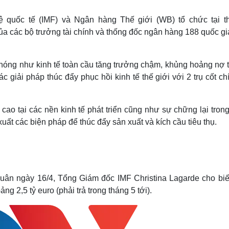
Lịch thi đấu bóng đá
Xe máy
Thế giới thể thao
Tư vấn
 quốc tế (IMF) và Ngân hàng Thế giới (WB) tổ chức tại t
eSports
V
a các bộ trưởng tài chính và thống đốc ngân hàng 188 quốc gi
Hậu trường
Văn hóa
Giải trí
D
 nóng như kinh tế toàn cầu tăng trưởng chậm, khủng hoảng nợ t
Sân khấu - Điện ảnh
Nghệ sĩ
 giải pháp thúc đẩy phục hồi kinh tế thế giới với 2 trụ cốt ch
Văn học
Thời trang
Âm nhạc
Sao Việt
c
Di sản
p cao tại các nền kinh tế phát triển cũng như sự chững lại tron
uất các biện pháp để thúc đẩy sản xuất và kích cầu tiêu thụ.
 Xuân ngày 16/4, Tổng Giám đốc IMF Christina Lagarde cho biế
g 2,5 tỷ euro (phải trả trong tháng 5 tới).