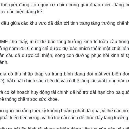
thế giới đang có nguy cơ chìm trong giai đoạn mới - tăng t
c cải thiện đáng kể.
đều giữa các khu vực đã dẫn tới tình trạng tăng trưởng chênh
a IMF cho thấy, mức dự báo tăng trưởng kinh tế toàn cầu tron
rưởng năm 2016 cũng chỉ được dự báo nhích thêm một chút, lê
oàn cầu đã được cải thiện, song con đường phục hồi kinh tế t
ềnh.
ia có thu nhập thấp và trung bình đang đối mặt với biến độn
) thắt chặt chính sách tiền tệ và có thể tăng lãi suất trong năm 
à có kế hoạch huy động tài chính để hỗ trợ dài hạn cho ba quố
g hệ thống chăm sóc sức khỏe.
ội nghị cho rằng thời kỳ khủng hoảng nhất đã qua, vì thế cần nớ
 phát triển bền vững, và hỗ trợ cải cách để thúc đẩy tăng trưởng