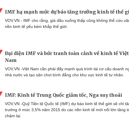
IMF hạ mạnh mức dự báo tăng trưởng kinh tế thế g
VOV.VN - IMF cho rằng, giá dầu xuống thấp cũng không thể cứu vã
nền kinh tế yếu kém khắp thế giới.
Đại diện IMF và bức tranh toàn cảnh về kinh tế Việt
Nam
VOV.VN -Việt Nam cần phải đẩy mạnh quá trình tái cơ cấu doanh ng
nhà nước và tạo sân chơi bình đẳng cho khu vực kinh tế tư nhân.
IMF: Kinh tế Trung Quốc giảm tốc, Nga suy thoái
VOV.VN -Quỹ Tiền tệ Quốc tế (IMF) dự báo kinh tế thế giới sẽ chỉ t
trưởng ở mức 3,5% năm 2015 do các nền kinh tế mới nổi lớn tăng 
chậm lại.