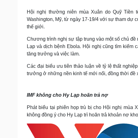
Tin nóng
Việt Nam
Tư vấn luật
Phân tích
Hội nghị thường niên mùa Xuân do Quỹ Tiền tệ
Washington, Mỹ, từ ngày 17-19/4 với sự tham dự củ
thế giới.
Sức khỏe
Đời sống
Chương trình nghị sự tập trung vào một số chủ đề
Dinh dưỡng - món ngon
Nhà đẹp
Lạp và dịch bệnh Ebola. Hội nghị cũng tìm kiếm các
Cây thuốc
Blog
tăng trưởng và việc làm.
Sản phụ khoa
Tình yêu - Gia đình
Nhi khoa
Các đại biểu ưu tiên thảo luận về tỷ lệ thất nghiệ
Nam khoa
trưởng ở những nền kinh tế mới nổi, đồng thời đề x
Làm đẹp - giảm cân
Phòng mạch online
Ăn sạch sống khỏe
IMF không cho Hy Lạp hoãn trả nợ
Cải chính
Phát biểu tại phiên họp trù bị cho Hội nghị mùa
không đồng ý cho Hy Lạp trì hoãn trả khoản nợ khoản