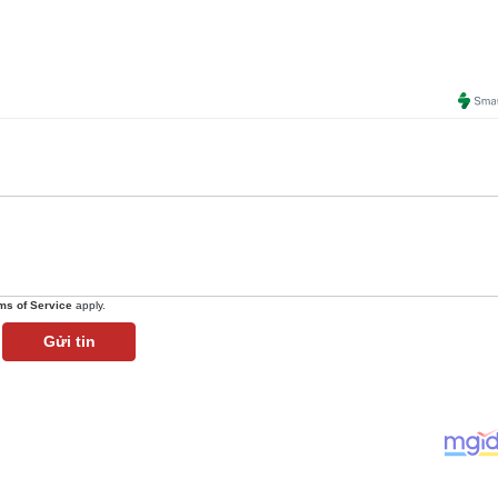
ms of Service
apply.
Gửi tin