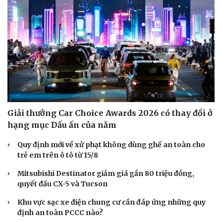
Giải thưởng Car Choice Awards 2026 có thay đổi ở
hạng mục Dấu ấn của năm
Quy định mới về xử phạt không dùng ghế an toàn cho
Văn hóa
Giải trí
trẻ em trên ô tô từ 15/8
Sân khấu - Điện ảnh
Nghệ sĩ
Văn học
Thời trang
Mitsubishi Destinator giảm giá gần 80 triệu đồng,
Âm nhạc
Sao Việt
quyết đấu CX-5 và Tucson
Di sản
Khu vực sạc xe điện chung cư cần đáp ứng những quy
định an toàn PCCC nào?