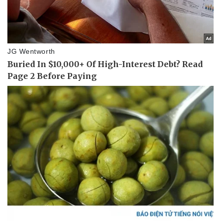
Thể thao
Ô tô - Xe máy
Bóng đá
Ô tô
Lịch thi đấu bóng đá
Xe máy
Thế giới thể thao
Tư vấn
eSports
Hậu trường