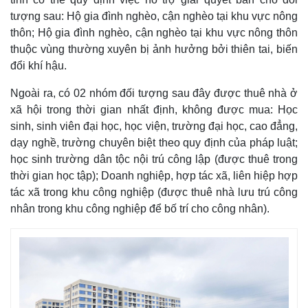
tượng sau: Hộ gia đình nghèo, cận nghèo tại khu vực nông
thôn; Hộ gia đình nghèo, cận nghèo tại khu vực nông thôn
thuộc vùng thường xuyên bị ảnh hưởng bởi thiên tai, biến
đổi khí hậu.
Ngoài ra, có 02 nhóm đối tượng sau đây được thuê nhà ở
xã hội trong thời gian nhất định, không được mua: Học
sinh, sinh viên đại học, học viện, trường đại học, cao đẳng,
dạy nghề, trường chuyên biệt theo quy định của pháp luật;
học sinh trường dân tộc nội trú công lập (được thuê trong
thời gian học tập); Doanh nghiệp, hợp tác xã, liên hiệp hợp
tác xã trong khu công nghiệp (được thuê nhà lưu trú công
nhân trong khu công nghiệp để bố trí cho công nhân).
Kinh tế
Thị trường
Bất động sản
Giá vàng
Khởi nghiệp
Tiêu dùng
Tỷ giá
Chứng khoán