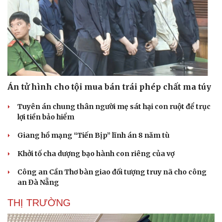
Hạt giống tâm hồn
Án tử hình cho tội mua bán trái phép chất ma túy
Tuyên án chung thân người mẹ sát hại con ruột để trục
lợi tiền bảo hiểm
Giang hồ mạng “Tiến Bịp” lĩnh án 8 năm tù
Khởi tố cha dượng bạo hành con riêng của vợ
Công an Cần Thơ bàn giao đối tượng truy nã cho công
an Đà Nẵng
THỊ TRƯỜNG