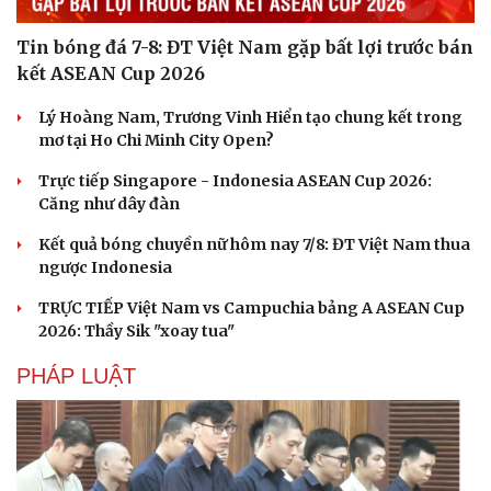
Tin bóng đá 7-8: ĐT Việt Nam gặp bất lợi trước bán
kết ASEAN Cup 2026
Lý Hoàng Nam, Trương Vinh Hiển tạo chung kết trong
mơ tại Ho Chi Minh City Open?
Trực tiếp Singapore - Indonesia ASEAN Cup 2026:
Căng như dây đàn
Kết quả bóng chuyền nữ hôm nay 7/8: ĐT Việt Nam thua
ngược Indonesia
TRỰC TIẾP Việt Nam vs Campuchia bảng A ASEAN Cup
2026: Thầy Sik "xoay tua"
PHÁP LUẬT
Du lịch
Podcast
Tư vấn
Câu chuyện thời sự
Săn Tour
Đọc truyện đêm khuya
check-in
Cửa sổ tình yêu
Kể chuyện cho bé