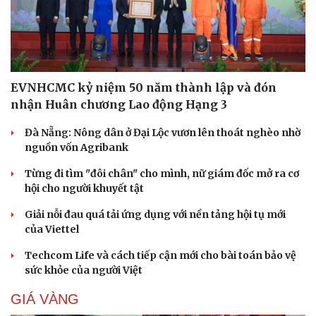
EVNHCMC kỷ niệm 50 năm thành lập và đón
nhận Huân chương Lao động Hạng 3
Đà Nẵng: Nông dân ở Đại Lộc vươn lên thoát nghèo nhờ
nguồn vốn Agribank
Từng đi tìm "đôi chân" cho mình, nữ giám đốc mở ra cơ
hội cho người khuyết tật
Giải nỗi đau quá tải ứng dụng với nền tảng hội tụ mới
của Viettel
Techcom Life và cách tiếp cận mới cho bài toán bảo vệ
sức khỏe của người Việt
GIÁ VÀNG