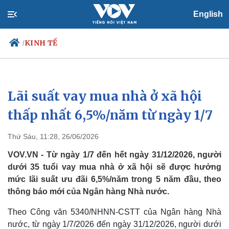
English
KINH TẾ
/
Lãi suất vay mua nhà ở xã hội
Chính trị
Xã hội
Đảng
Tin 24h
thấp nhất 6,5%/năm từ ngày 1/7
Tổ chức nhân sự
Dự báo thời tiết
Quốc hội
Giáo dục
Thứ Sáu, 11:28, 26/06/2026
Nhận diện sự thật
Dấu ấn VOV
Việc làm
VOV.VN - Từ ngày 1/7 đến hết ngày 31/12/2026, người
Biển đảo
dưới 35 tuổi vay mua nhà ở xã hội sẽ được hưởng
mức lãi suất ưu đãi 6,5%/năm trong 5 năm đầu, theo
thông báo mới của Ngân hàng Nhà nước.
Theo Công văn 5340/NHNN-CSTT của Ngân hàng Nhà
nước, từ ngày 1/7/2026 đến ngày 31/12/2026, người dưới