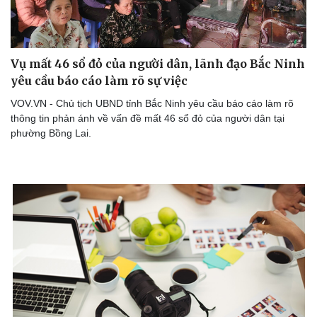
Vụ mất 46 sổ đỏ của người dân, lãnh đạo Bắc Ninh
yêu cầu báo cáo làm rõ sự việc
VOV.VN - Chủ tịch UBND tỉnh Bắc Ninh yêu cầu báo cáo làm rõ
Sức khỏe
Đời sống
thông tin phản ánh về vấn đề mất 46 sổ đỏ của người dân tại
Dinh dưỡng - món ngon
Nhà đẹp
phường Bồng Lai.
Cây thuốc
Blog
Sản phụ khoa
Tình yêu - Gia đình
Nhi khoa
Nam khoa
Làm đẹp - giảm cân
Phòng mạch online
Ăn sạch sống khỏe