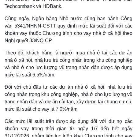
Techcombank và HDBank.
Cùng ngày, Ngân hàng Nhà nước cũng ban hành Công
văn 5341/NHNN-CSTT quy định mức lãi suất đối với các
khoản vay thuộc Chương trình cho vay nhà ở xã hội theo
Nghị quyết 33/NQ-CP.
Theo đó, khách hàng là người mua nhà ở tại các dự án
nhà ở xã hội, nhà lưu trú công nhân trong khu công nghiệp
và nhà ở cho lực lượng vũ trang nhân dân được áp dụng
mức lãi suất 6,5%/năm.
Đối với chủ đầu tư các dự án nhà ở xã hội, nhà lưu trú
Thế giới
Multimedia
công nhân trong khu công nghiệp, nhà ở cho lực lượng vũ
Quan sát
Video
trang nhân dân và dự án cải tạo, xây dựng lại chung cư cũ,
Cuộc sống đó đây
Ảnh
mức lãi suất cho vay là 7,0%/năm.
Hồ sơ
E-Magazine
Infographic
Các mức lãi suất trên được áp dụng đối với dư nợ các
khoản vay trong thời gian từ ngày 1/7 đến hết ngày
31/12/2026, nhằm tiếp tục triển khai Chương trình cho vay