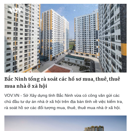
Doanh nghiệp
Công nghệ
Thông tin doanh nghiệp
Sành điệu
Doanh nghiệp 24h
Tin Công nghệ
Doanh nhân
Trải nghiệm
Vì cộng đồng
Chuyển đổi số
Bắc Ninh tổng rà soát các hồ sơ mua, thuê, thuê
mua nhà ở xã hội
VOV.VN - Sở Xây dựng tỉnh Bắc Ninh vừa có công văn gửi các
chủ đầu tư dự án nhà ở xã hội trên địa bàn tỉnh về việc kiểm tra,
rà soát hồ sơ các đối tượng mua, thuê, thuê mua nhà ở xã hội.