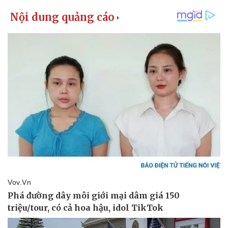
Vụ án
Vũ khí
Tin nóng
Việt Nam
Tư vấn luật
Phân tích