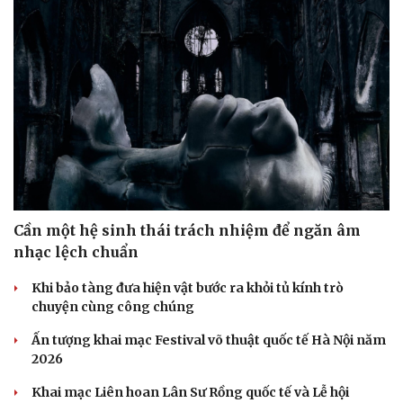
Du lịch
Podcast
Cần một hệ sinh thái trách nhiệm để ngăn âm
Tư vấn
Câu chuyện thời sự
nhạc lệch chuẩn
Săn Tour
Đọc truyện đêm khuya
check-in
Cửa sổ tình yêu
Khi bảo tàng đưa hiện vật bước ra khỏi tủ kính trò
Kể chuyện cho bé
chuyện cùng công chúng
Hạt giống tâm hồn
Ấn tượng khai mạc Festival võ thuật quốc tế Hà Nội năm
2026
Khai mạc Liên hoan Lân Sư Rồng quốc tế và Lễ hội