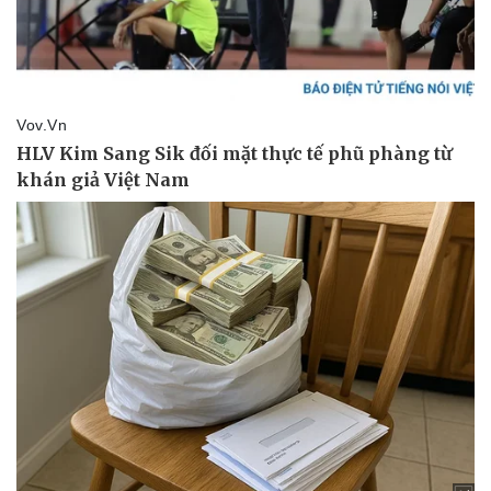
Pháp luật
Quân sự - Quốc phòng
Vụ án
Vũ khí
Tin nóng
Việt Nam
Tư vấn luật
Phân tích