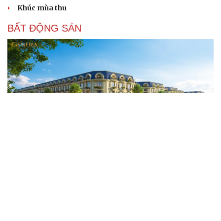
Khúc mùa thu
BẤT ĐỘNG SẢN
Genera by The Solia: Tâm điểm đón xu hướng
dịch chuyển cư dân từ trung tâm
Mục tiêu 114 dự án: Hà Nội sẽ tháo gỡ điểm nghẽn nhà ở
xã hội ra sao?