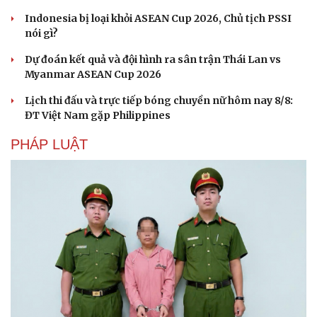
Indonesia bị loại khỏi ASEAN Cup 2026, Chủ tịch PSSI
nói gì?
Dự đoán kết quả và đội hình ra sân trận Thái Lan vs
Myanmar ASEAN Cup 2026
Lịch thi đấu và trực tiếp bóng chuyền nữ hôm nay 8/8:
ĐT Việt Nam gặp Philippines
PHÁP LUẬT
Văn hóa
Giải trí
Sân khấu - Điện ảnh
Nghệ sĩ
Văn học
Thời trang
Âm nhạc
Sao Việt
Di sản