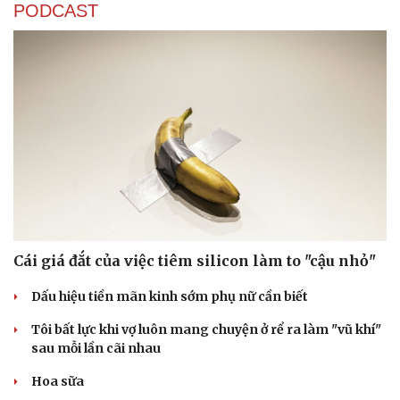
PODCAST
Cái giá đắt của việc tiêm silicon làm to "cậu nhỏ"
Dấu hiệu tiền mãn kinh sớm phụ nữ cần biết
Tôi bất lực khi vợ luôn mang chuyện ở rể ra làm "vũ khí"
sau mỗi lần cãi nhau
Hoa sữa