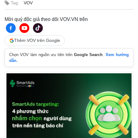
Tag:
VOV
Mời quý độc giả theo dõi VOV.VN trên
Thêm VOV trên Google
Chọn VOV làm nguồn ưu tiên trên
Google Search
.
Xem hướng
dẫn.
Kinh tế
Thị trường
Bất động sản
Giá vàng
Khởi nghiệp
Tiêu dùng
Tỷ giá
Chứng khoán
Giá cà phê