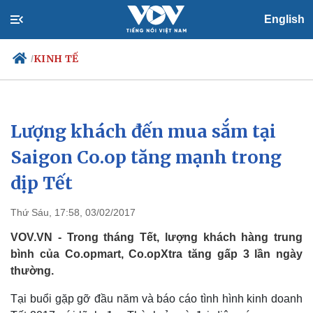
English
KINH TẾ
/
Lượng khách đến mua sắm tại
Chính trị
Xã hội
Đảng
Tin 24h
Saigon Co.op tăng mạnh trong
Tổ chức nhân sự
Dự báo thời tiết
dịp Tết
Quốc hội
Giáo dục
Nhận diện sự thật
Dấu ấn VOV
Việc làm
Thứ Sáu, 17:58, 03/02/2017
Biển đảo
VOV.VN - Trong tháng Tết, lượng khách hàng trung
bình của Co.opmart, Co.opXtra tăng gấp 3 lần ngày
thường.
Tại buổi gặp gỡ đầu năm và báo cáo tình hình kinh doanh