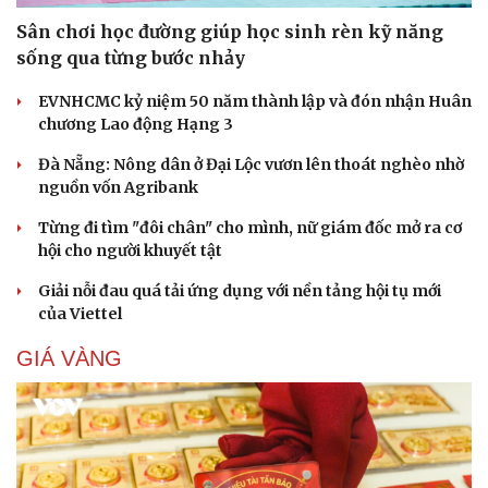
Sân chơi học đường giúp học sinh rèn kỹ năng
sống qua từng bước nhảy
EVNHCMC kỷ niệm 50 năm thành lập và đón nhận Huân
chương Lao động Hạng 3
Đà Nẵng: Nông dân ở Đại Lộc vươn lên thoát nghèo nhờ
nguồn vốn Agribank
Từng đi tìm "đôi chân" cho mình, nữ giám đốc mở ra cơ
hội cho người khuyết tật
Cải chính
Giải nỗi đau quá tải ứng dụng với nền tảng hội tụ mới
của Viettel
GIÁ VÀNG