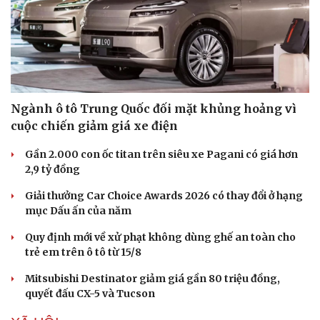
Ngành ô tô Trung Quốc đối mặt khủng hoảng vì
cuộc chiến giảm giá xe điện
Sức khỏe
Đời sống
Dinh dưỡng - món ngon
Nhà đẹp
Gần 2.000 con ốc titan trên siêu xe Pagani có giá hơn
Cây thuốc
Blog
2,9 tỷ đồng
Sản phụ khoa
Tình yêu - Gia đình
Nhi khoa
Giải thưởng Car Choice Awards 2026 có thay đổi ở hạng
Nam khoa
mục Dấu ấn của năm
Làm đẹp - giảm cân
Phòng mạch online
Quy định mới về xử phạt không dùng ghế an toàn cho
Ăn sạch sống khỏe
trẻ em trên ô tô từ 15/8
Mitsubishi Destinator giảm giá gần 80 triệu đồng,
quyết đấu CX-5 và Tucson