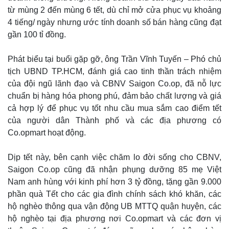
từ mùng 2 đến mùng 6 tết, dù chỉ mở cửa phục vụ khoảng
4 tiếng/ ngày nhưng ước tính doanh số bán hàng cũng đạt
gần 100 tỉ đồng.
Phát biểu tại buổi gặp gỡ, ông Trần Vĩnh Tuyến – Phó chủ
tịch UBND TP.HCM, đánh giá cao tinh thần trách nhiệm
của đội ngũ lãnh đạo và CBNV Saigon Co.op, đã nỗ lực
chuẩn bị hàng hóa phong phú, đảm bảo chất lượng và giá
cả hợp lý để phục vụ tốt nhu cầu mua sắm cao điểm tết
của người dân Thành phố và các địa phương có
Co.opmart hoạt động.
Dịp tết này, bên cạnh việc chăm lo đời sống cho CBNV,
Saigon Co.op cũng đã nhận phụng dưỡng 85 mẹ Việt
Nam anh hùng với kinh phí hơn 3 tỷ đồng, tặng gần 9.000
phần quà Tết cho các gia đình chính sách khó khăn, các
hộ nghèo thông qua vận động UB MTTQ quận huyện, các
hộ nghèo tại địa phương nơi Co.opmart và các đơn vị