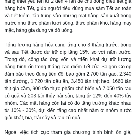
hàng thiết yếu lên từ 2 đến 4 lần để chủ động điều tiết giá
hàng hóa Tết, giúp người tiêu dùng mua sắm Tết an toàn
và tiết kiệm, tập trung vào những mặt hàng sản xuất trong
nước như thực phẩm tươi sống, thực phẩm khô, hàng may
mặc, hàng gia dụng và đồ uống.
Tổng lượng hàng hóa cung ứng cho 3 tháng trước, trong
và sau Tết được dự trữ dịp tăng 15% so với năm trước.
Trong đó, công tác ứng vốn và triển khai dự trữ lượng
hàng bình ổn trong tháng cao điểm Tết của Saigon Co.op
đảm bảo theo đúng tiến độ; bao gồm 2.700 tấn gạo, 2.340
tấn đường, 1.720 tấn dầu ăn, 3.450 tấn thịt heo, 1660 tấn
thịt gia cầm, 900 tấn thực phẩm chế biến và 7.050 tấn rau
củ quả và 203 tấn thủy hải sản, tăng từ 12% đến 40% tùy
nhóm. Các mặt hàng còn lại có độ tăng trưởng khác nhau
từ 10% - 30%, dự kiến tăng cao nhất nằm ở nhóm nước
giải khát, bia, trái cây và rau củ quả.
Ngoài việc tích cực tham gia chương trình bình ổn giá,