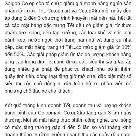
Saigon Co.op còn tổ chức giảm giá mạnh hàng nghìn sản
phẩm từ trước Tết. Co.opmart và Co.opXtra mỗi ngày đều
áp dụng 2 đến 3 chương trình khuyến mãi nên hầu hết tất
cả các mặt hàng đặc trưng Tết đều có giảm giá, từ thực
phẩm tươi sống, đến lạp xưởng, các loại khô và các loại
bánh kẹo, nước ngọt, thời trang nam nữ và dụng cụ nhà
bếp, các mặt hàng trang trí Tết...có mức giảm giá từ 10%
đến 50%. Các giải pháp giảm ùn tắc do lượng khách hàng
tăng cao trong dịp Tết cũng được các siêu thị sáng tạo áp
Thế giới
Multimedia
dụng nhiều giải pháp để phục vụ khách như bố trí thêm
Quan sát
Video
quầy tính tiền, đồng loạt tăng giờ mở cửa, đặc biệt một số
Cuộc sống đó đây
Ảnh
siêu thị còn chủ động di dời toàn bộ xe nhân viên để
Hồ sơ
E-Magazine
nhường chỗ đậu xe cho khách.
Infographic
Kết quả tháng kinh doanh Tết, doanh thu và lượng khách
trung bình của Co.opmart, Co.opXtra tăng gấp 3 lần ngày
thường. Một số mặt hàng thực phẩm công nghệ, tươi sống
có mức tăng trưởng gấp 4 đến 5 lần so với tháng kinh
doanh thông thường. Riêng doanh thu các ngày đầu năm,