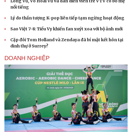
Long Vũ, Võ Hoài Vũ và dàn diễn viên trẻ VTV có bố mẹ
nổi tiếng
Lý do thần tượng K-pop liên tiếp tạm ngừng hoạt động
Sao Việt 7-8: Tiểu Vy khiến fan xuýt xoa với bộ ảnh mới
Cặp đôi Tom Holland và Zendaya đã bí mật kết hôn tại
dinh thự ở Surrey?
DOANH NGHIỆP