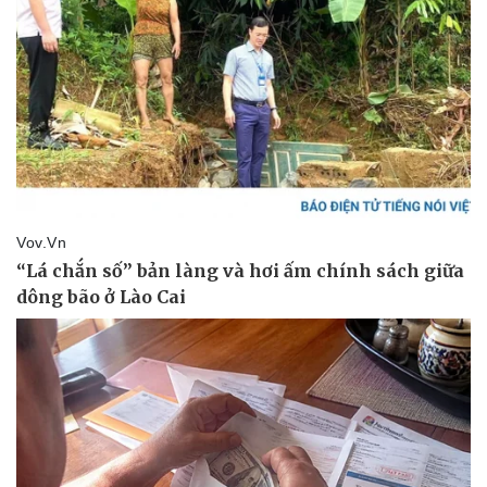
Thể thao
Ô tô - Xe máy
Bóng đá
Ô tô
Lịch thi đấu bóng đá
Xe máy
Thế giới thể thao
Tư vấn
eSports
Hậu trường