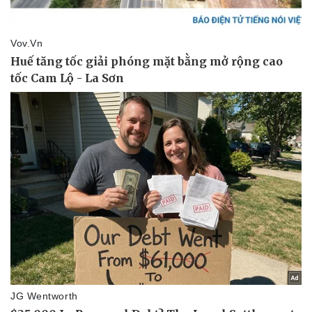
Kinh tế
Thị trường
Bất động sản
Giá vàng
Khởi nghiệp
Tiêu dùng
Tỷ giá
Chứng khoán
Giá cà phê