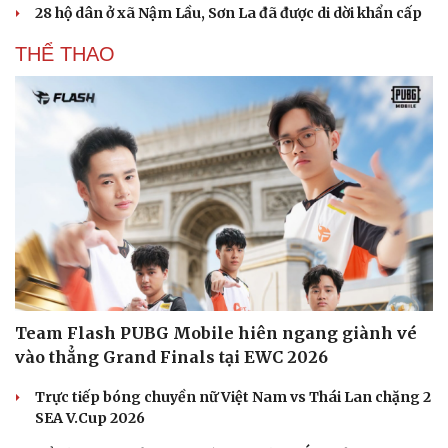
28 hộ dân ở xã Nậm Lầu, Sơn La đã được di dời khẩn cấp
Sức khỏe
Đời sống
Dinh dưỡng - món ngon
Nhà đẹp
THỂ THAO
Cây thuốc
Blog
Sản phụ khoa
Tình yêu - Gia đình
Nhi khoa
Nam khoa
Làm đẹp - giảm cân
Phòng mạch online
Ăn sạch sống khỏe
Team Flash PUBG Mobile hiên ngang giành vé
vào thẳng Grand Finals tại EWC 2026
Trực tiếp bóng chuyền nữ Việt Nam vs Thái Lan chặng 2
SEA V.Cup 2026