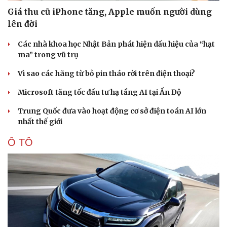
Giá thu cũ iPhone tăng, Apple muốn người dùng
lên đời
Doanh nghiệp
Công nghệ
Thông tin doanh nghiệp
Sành điệu
Các nhà khoa học Nhật Bản phát hiện dấu hiệu của “hạt
Doanh nghiệp 24h
Tin Công nghệ
ma” trong vũ trụ
Doanh nhân
Trải nghiệm
Vì sao các hãng từ bỏ pin tháo rời trên điện thoại?
Vì cộng đồng
Chuyển đổi số
Microsoft tăng tốc đầu tư hạ tầng AI tại Ấn Độ
Trung Quốc đưa vào hoạt động cơ sở điện toán AI lớn
nhất thế giới
Ô TÔ