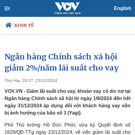
English
KINH TẾ
/
Ngân hàng Chính sách xã hội
Chính trị
Xã hội
Đảng
Tin 24h
giảm 2%/năm lãi suất cho vay
Tổ chức nhân sự
Dự báo thời tiết
Quốc hội
Giáo dục
Thứ Hai, 20:27, 23/12/2024
Nhận diện sự thật
Dấu ấn VOV
Việc làm
VOV.VN - Giảm lãi suất cho vay, khoản vay có dư nợ tại
Biển đảo
Ngân hàng Chính sách xã hội từ ngày 1/9/2024 đến hết
ngày 31/12/2024 áp dụng đối với khách hàng vay vốn
bị ảnh hưởng của bão số 3 (Yagi).
Phó Thủ tướng Hồ Đức Phớc vừa ký Quyết định số
1629/QĐ-TTg ngày 23/12/2024, về việc giảm lãi suất cho