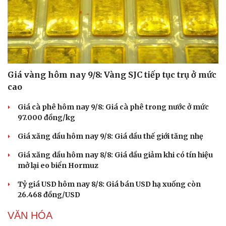
Văn hóa
Giải trí
Sân khấu - Điện ảnh
Nghệ sĩ
Văn học
Thời trang
Âm nhạc
Sao Việt
Giá vàng hôm nay 9/8: Vàng SJC tiếp tục trụ ở mức
Di sản
cao
Giá cà phê hôm nay 9/8: Giá cà phê trong nước ở mức
97.000 đồng/kg
Giá xăng dầu hôm nay 9/8: Giá dầu thế giới tăng nhẹ
Giá xăng dầu hôm nay 8/8: Giá dầu giảm khi có tín hiệu
mở lại eo biển Hormuz
Tỷ giá USD hôm nay 8/8: Giá bán USD hạ xuống còn
26.468 đồng/USD
VĂN HÓA