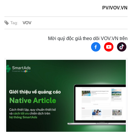
PV/VOV.VN
Tag:
VOV
Mời quý độc giả theo dõi VOV.VN trên
Thế giới
Multimedia
Quan sát
Video
Cuộc sống đó đây
Ảnh
Hồ sơ
E-Magazine
Infographic