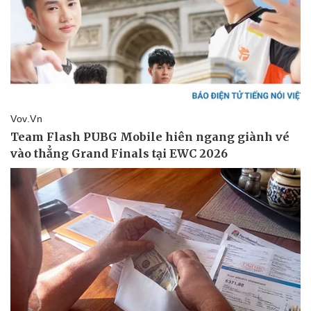
Pháp luật
Quân sự - Quốc phòng
Vụ án
Vũ khí
Tin nóng
Việt Nam
Tư vấn luật
Phân tích