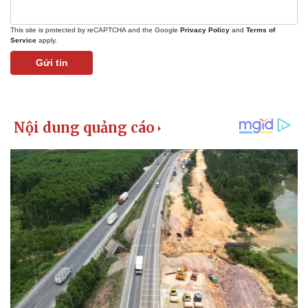
This site is protected by reCAPTCHA and the Google
Privacy Policy
and
Terms of
Service
apply.
Gửi tin