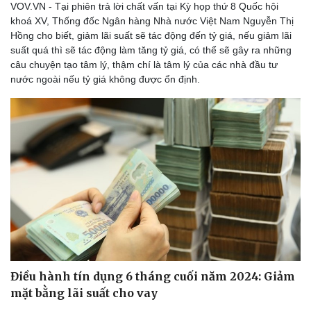
VOV.VN - Tại phiên trả lời chất vấn tại Kỳ họp thứ 8 Quốc hội
khoá XV, Thống đốc Ngân hàng Nhà nước Việt Nam Nguyễn Thị
Hồng cho biết, giảm lãi suất sẽ tác động đến tỷ giá, nếu giảm lãi
suất quá thì sẽ tác động làm tăng tỷ giá, có thể sẽ gây ra những
Thể thao
Ô tô - Xe máy
câu chuyện tạo tâm lý, thậm chí là tâm lý của các nhà đầu tư
Bóng đá
Ô tô
nước ngoài nếu tỷ giá không được ổn định.
Lịch thi đấu bóng đá
Xe máy
Thế giới thể thao
Tư vấn
eSports
Hậu trường
Điều hành tín dụng 6 tháng cuối năm 2024: Giảm
mặt bằng lãi suất cho vay