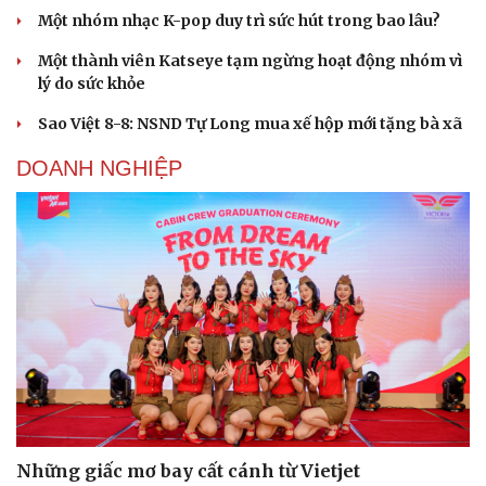
Một nhóm nhạc K-pop duy trì sức hút trong bao lâu?
Du lịch
Podcast
Tư vấn
Câu chuyện thời sự
Một thành viên Katseye tạm ngừng hoạt động nhóm vì
Săn Tour
Đọc truyện đêm khuya
lý do sức khỏe
check-in
Cửa sổ tình yêu
Sao Việt 8-8: NSND Tự Long mua xế hộp mới tặng bà xã
Kể chuyện cho bé
Hạt giống tâm hồn
DOANH NGHIỆP
Những giấc mơ bay cất cánh từ Vietjet