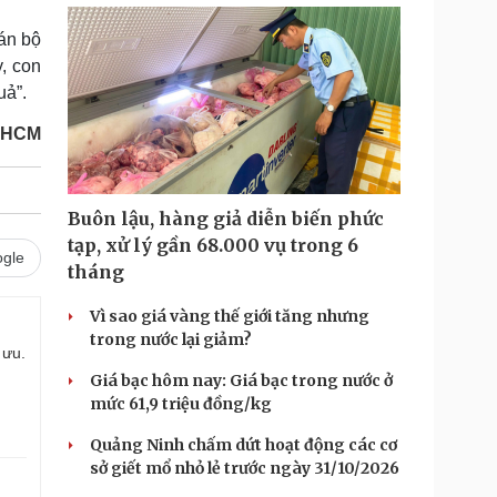
án bộ
y, con
uả”.
.HCM
Buôn lậu, hàng giả diễn biến phức
tạp, xử lý gần 68.000 vụ trong 6
gle
tháng
Vì sao giá vàng thế giới tăng nhưng
trong nước lại giảm?
 ưu.
Giá bạc hôm nay: Giá bạc trong nước ở
mức 61,9 triệu đồng/kg
Quảng Ninh chấm dứt hoạt động các cơ
sở giết mổ nhỏ lẻ trước ngày 31/10/2026