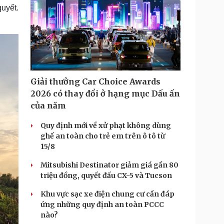
uyết.
T
i
m
e
Giải thưởng Car Choice Awards
2026 có thay đổi ở hạng mục Dấu ấn
của năm
Quy định mới về xử phạt không dùng
ghế an toàn cho trẻ em trên ô tô từ
15/8
Mitsubishi Destinator giảm giá gần 80
triệu đồng, quyết đấu CX-5 và Tucson
Khu vực sạc xe điện chung cư cần đáp
ứng những quy định an toàn PCCC
nào?