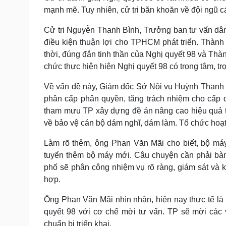
mạnh mẽ. Tuy nhiên, cử tri băn khoăn về đội ngũ c
Cử tri Nguyễn Thanh Bình, Trưởng ban tư vấn dâ
điều kiện thuận lợi cho TPHCM phát triển. Thành 
thời, đúng đắn tinh thần của Nghị quyết 98 và Thà
chức thực hiện hiện Nghị quyết 98 có trọng tâm, tr
Về vấn đề này, Giám đốc Sở Nội vụ Huỳnh Thanh N
phân cấp phân quyền, tăng trách nhiệm cho cấp d
tham mưu TP xây dựng đề án nâng cao hiệu quả thự
về bảo vệ cán bộ dám nghĩ, dám làm. Tổ chức hoạ
Làm rõ thêm, ông Phan Văn Mãi cho biết, bộ má
tuyển thêm bộ máy mới. Câu chuyện cần phải bàn 
phố sẽ phân công nhiệm vụ rõ ràng, giám sát và kh
hợp.
Ông Phan Văn Mãi nhìn nhận, hiện nay thực tế là
quyết 98 với cơ chế mời tư vấn. TP sẽ mời các v
chuẩn bị triển khai.