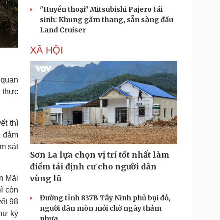
"Huyền thoại" Mitsubishi Pajero tái
sinh: Khung gầm thang, sẵn sàng đấu
Land Cruiser
XÃ HỘI
 quan
g thực
t thì
a đảm
m sát
Sơn La lựa chọn vị trí tốt nhất làm
điểm tái định cư cho người dân
vùng lũ
n Mãi
ì còn
Đường tỉnh 837B Tây Ninh phủ bụi đỏ,
ết 98
người dân mòn mỏi chờ ngày thảm
hư kỳ
nhựa