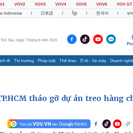
V1
VOV2
VOV3
VOV4
VOV5
VOV6
VOV GT
a Indonesia
/
日本語
/
ខ្មែរ
/
한국어
/
ພາ
Thứ Sáu, ngày 7 tháng 8 năm 2026
Po
inh tế
Thị trường
Pháp luật
Thể thao
Ô tô - Xe máy
Doanh nghi
Thế giới
Multimedia
K
Quan sát
Video
B
Cuộc sống đó đây
Ảnh
K
Hồ sơ
E-Magazine
TP.HCM tháo gỡ dự án treo hàng c
Infographic
Thể thao
Ô tô - Xe máy
D
Bóng đá
Ô tô
T