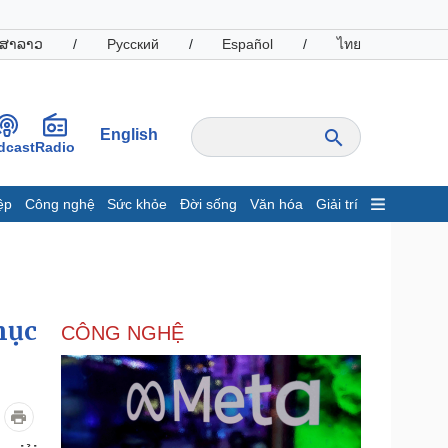
ສາລາວ
/
Русский
/
Español
/
ไทย
English
dcast
Radio
ệp
Công nghệ
Sức khỏe
Đời sống
Văn hóa
Giải trí
inh tế
Thị trường
ất động sản
Giá vàng
hởi nghiệp
Tiêu dùng
Tỷ giá
hục
CÔNG NGHỆ
Chứng khoán
Giá cà phê
oanh nghiệp
Công nghệ
hông tin doanh nghiệp
Sành điệu