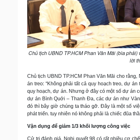
Chủ tịch UBND TP.HCM Phan Văn Mãi (bìa phải) và 
lời 
Chủ tịch UBND TP.HCM Phan Văn Mãi cho rằng, Ng
án treo: “Không phải tất cả quy hoạch treo, dự á
quy hoạch, dự án. Nhưng ở đây có một số dự án có 
dự án Bình Quới – Thanh Đa, các dự án như Vàn
đó thì bây giờ chúng ta tháo gỡ. Đây là một số vi
phát triển. tuy nhiên nó không phải là chiếc đũa thần
Vận dụng để giảm 1/3 khối lượng công việc
Cử tri đánh giá, Nghị quyết 98 có rất nhiều cơ ch