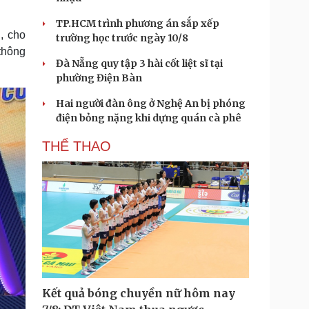
TP.HCM trình phương án sắp xếp
, cho
trường học trước ngày 10/8
thông
Đà Nẵng quy tập 3 hài cốt liệt sĩ tại
phường Điện Bàn
Hai người đàn ông ở Nghệ An bị phóng
điện bỏng nặng khi dựng quán cà phê
THỂ THAO
Kết quả bóng chuyền nữ hôm nay