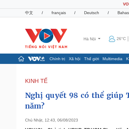
VO
中文
/
français
/
Deutsch
/
Bahas
26°C
Hà Nội
Chính trị
Xã hội
Thế giới
Multimedia
K
Chính trị
Xã hội
Đảng
Tin 24h
KINH TẾ
Tổ chức nhân sự
Dự báo thời tiết
Quốc hội
Giáo dục
Nghị quyết 98 có thể giúp 
Nhận diện sự thật
Dấu ấn VOV
Việc làm
năm?
Biển đảo
Pháp luật
Quân sự - Quốc phòng
Chủ Nhật, 12:43, 06/08/2023
Vụ án
Vũ khí