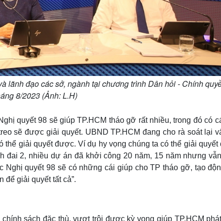
lãnh đạo các sở, ngành tại chương trình Dân hỏi - Chính quyề
tháng 8/2023 (Ảnh: L.H)
hị quyết 98 sẽ giúp TP.HCM tháo gỡ rất nhiều, trong đó có c
n treo sẽ được giải quyết. UBND TP.HCM đang cho rà soát lại v
thể giải quyết được. Ví dụ hy vọng chúng ta có thể giải quyế
h đai 2, nhiều dự án đã khởi công 20 năm, 15 năm nhưng vẫ
ệc Nghị quyết 98 sẽ có những cái giúp cho TP tháo gỡ, tạo độ
 để giải quyết tất cả”.
ế chính sách đặc thù, vượt trội được kỳ vọng giúp TP.HCM phát