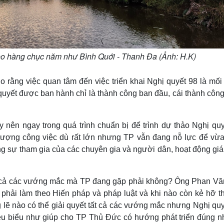
reo hàng chục năm như Bình Quới - Thanh Đa (Ảnh: H.K)
rằng việc quan tâm đến việc triển khai Nghị quyết 98 là mối
quyết được ban hành chỉ là thành công ban đầu, cái thành côn
 nên ngay trong quá trình chuẩn bị để trình dự thảo Nghị quyế
i lượng công việc dù rất lớn nhưng TP vẫn đang nỗ lực để vừ
g sự tham gia của các chuyên gia và người dân, hoạt động giá
 tất cả các vướng mắc mà TP đang gặp phải không? Ông Phan Vă
phải làm theo Hiến pháp và pháp luật và khi nào còn kẻ hỡ th
 lẽ nào có thể giải quyết tất cả các vướng mắc nhưng Nghị quy
iêu biểu như giúp cho TP Thủ Đức có hướng phát triển đúng n