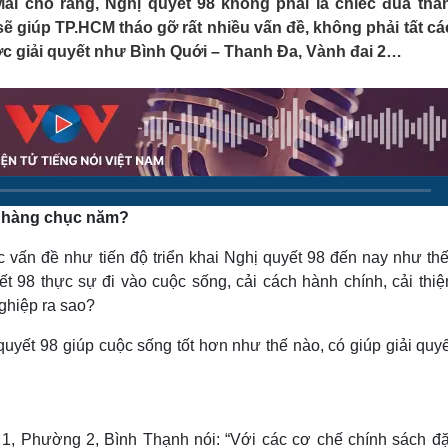
 cho rằng, Nghị quyết 98 không phải là chiếc đũa thần
Lịch thi đấu bóng đá
Xe máy
 giúp TP.HCM tháo gỡ rất nhiều vấn đề, không phải tất cá
Thế giới thể thao
Tư vấn
c giải quyết như Bình Quới – Thanh Đa, Vành đai 2…
eSports
V
Hậu trường
Văn hóa
Giải trí
D
Sân khấu - Điện ảnh
Nghệ sĩ
Văn học
Thời trang
Âm nhạc
Sao Việt
c
Di sản
eo hàng chục năm?
 vấn đề như tiến độ triển khai Nghị quyết 98 đến nay như thế
t 98 thực sự đi vào cuộc sống, cải cách hành chính, cải thiệ
ghiệp ra sao?
 quyết 98 giúp cuộc sống tốt hơn như thế nào, có giúp giải quy
 1, Phường 2, Bình Thạnh nói: “Với các cơ chế chính sách đặ