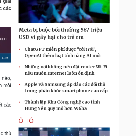
 giải
Doanh nghiệp 24h
Tin Công nghệ
c các
Doanh nhân
Trải nghiệm
ì cộng đồng
Chuyển đổi số
Meta bị buộc bồi thường 567 triệu
u lịch
Podcast
USD vì gây hại cho trẻ em
Tư vấn
Câu chuyện thời sự
Săn Tour
Đọc truyện đêm khuya
ChatGPT miễn phí được “cởi trói”,
heck-in
Cửa sổ tình yêu
OpenAI thêm loạt tính năng AI mới
R
-
4:35
Kể chuyện cho bé
Những nơi không nên đặt router Wi-Fi
Hạt giống tâm hồn
e
nếu muốn Internet luôn ổn định
m
 nào,
Apple và Samsung áp đảo các đối thủ
n môi
a
trong phân khúc smartphone cao cấp
i
Thành lập Khu Công nghệ cao tỉnh
n
ết các
Hưng Yên quy mô hơn 496ha
i
Ô TÔ
n
g
c thù