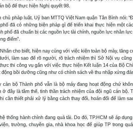
án bộ để thực hiện Nghị quyết 98.
n chủ pháp luật, Uỷ ban MTTQ Việt Nam quận Tân Bình nói: “Đ
phố đã có những biện pháp gì để triển khai thực hiện một các
nh phố đã chuẩn bị các nguồn lực tài chính, nguồn lực nhân lực
ọng điểm”.
hân cho biết, hiện nay cùng với việc kiện toàn bộ máy, tăng 
ưới, làm sao để rõ người, rõ trách nhiệm thì Sở Nội vụ cũng
c thi công vụ gắn với việc thực hiện Kết luận 14 của Bộ Chín
t động bồi dưỡng cũng như có chính sách về thu nhập xứng đá
y cán bộ Thành phố vẫn là bộ máy đang hoạt động chứ khôn
ở đây là tâm thế, tinh thần trách nhiệm của đội ngũ cán bộ. 
i cần thiết phải xử lý bằng cách thay đổi, hoán đổi để làm s
 hệ thống hành chính đang quá tải. Do đó, TP.HCM sẽ áp dụng
iện, trường, chuyên gia, nhà khoa học để giúp TP trong quá 