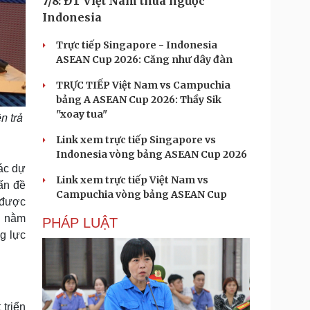
7/8: ĐT Việt Nam thua ngược
Indonesia
Trực tiếp Singapore - Indonesia
ASEAN Cup 2026: Căng như dây đàn
TRỰC TIẾP Việt Nam vs Campuchia
bảng A ASEAN Cup 2026: Thầy Sik
"xoay tua"
n trả
Link xem trực tiếp Singapore vs
Indonesia vòng bảng ASEAN Cup 2026
ác dự
Link xem trực tiếp Việt Nam vs
ấn đề
Campuchia vòng bảng ASEAN Cup
t được
n nằm
PHÁP LUẬT
ng lực
 triển