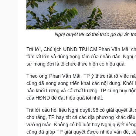
Nghị quyết 98 có thể tháo gỡ dự án t
Trả lời, Chủ tịch UBND TP.HCM Phan Văn Mãi cho 
tâm rất lớn và đúng trọng tâm của nhân dân. Nghị 
sự mong đợi là tổ chức thực hiện có hiệu quả.
Theo ông Phan Văn Mãi, TP ý thức rất rõ việc này
cũng đã song song triển khai các nội dung. Khố
bảo khối lượng và cả chất lượng. TP cũng huy độn
của HĐND để đạt hiệu quả tốt nhất.
Trả lời câu hỏi liệu Nghị quyết 98 có giải quyết
cho rằng, TP hay tất cả các địa phương khác đều 
vướng mắc. Không có bộ luật hay Nghị quyết riêng
cũng đã giúp TP giải quyết được nhiều vấn đề, t