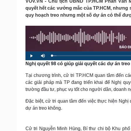
VOV.VN - Chủ tịch UBND TP.HCM Phan Văn Mãi
Tin nóng
Việt Nam
quyết hết các vướng mắc của TP.HCM, nhưng sẽ
Tư vấn luật
Phân tích
quy hoạch treo nhưng một số dự án có thể đượ
Sức khỏe
Đời sống
Dinh dưỡng - món ngon
Nhà đẹp
Cây thuốc
Blog
Sản phụ khoa
Tình yêu - Gia đình
L
P
M
Nhi khoa
o
l
u
a
Nghị quyết 98 có giúp giải quyết các dự án tr
a
t
Nam khoa
d
y
e
e
Làm đẹp - giảm cân
d
:
Tại chương trình, cử tri TP.HCM quan tâm đến các
Phòng mạch online
2
.
các giải pháp mà TP đang triển khai để Nghị quyế
Ăn sạch sống khỏe
2
3
trường đầu tư, phục vụ tốt cho người dân, doanh n
%
Cải chính
Đặc biệt, cử tri quan tâm đến việc thực hiện Nghị
dự án treo không.
Cử tri Nguyễn Minh Hùng, Bí thư chi bộ Khu phố