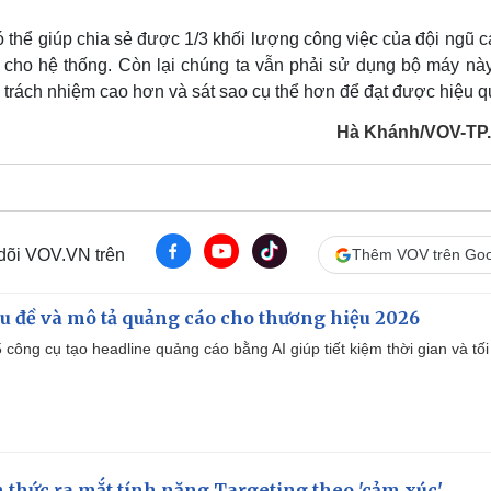
 thể giúp chia sẻ được 1/3 khối lượng công việc của đội ngũ c
ải cho hệ thống. Còn lại chúng ta vẫn phải sử dụng bộ máy nà
 trách nhiệm cao hơn và sát sao cụ thể hơn để đạt được hiệu q
Hà Khánh/VOV-TP
 dõi VOV.VN trên
Thêm VOV trên Goo
iêu đề và mô tả quảng cáo cho thương hiệu 2026
công cụ tạo headline quảng cáo bằng AI giúp tiết kiệm thời gian và tối
thức ra mắt tính năng Targeting theo 'cảm xúc'