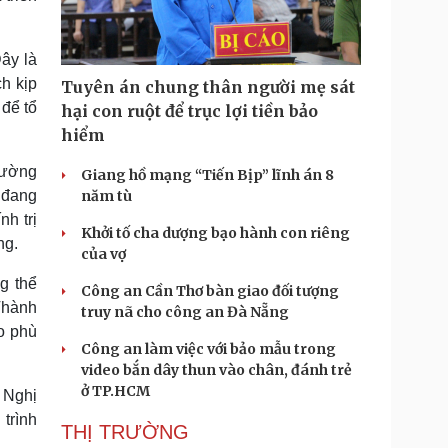
ây là
h kịp
Tuyên án chung thân người mẹ sát
 để tổ
hại con ruột để trục lợi tiền bảo
hiểm
cường
Giang hồ mạng “Tiến Bịp” lĩnh án 8
năm tù
 đang
h trị
Khởi tố cha dượng bạo hành con riêng
ng.
của vợ
g thể
Công an Cần Thơ bàn giao đối tượng
Thành
truy nã cho công an Đà Nẵng
ao phù
Công an làm việc với bảo mẫu trong
video bắn dây thun vào chân, đánh trẻ
ở TP.HCM
 Nghị
trình
THỊ TRƯỜNG