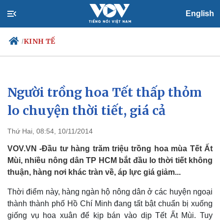
English
KINH TẾ
/
Người trồng hoa Tết thấp thỏm
Chính trị
Xã hội
Đảng
Tin 24h
lo chuyện thời tiết, giá cả
Tổ chức nhân sự
Dự báo thời tiết
Quốc hội
Giáo dục
Thứ Hai, 08:54, 10/11/2014
Nhận diện sự thật
Dấu ấn VOV
Việc làm
VOV.VN -Đầu tư hàng trăm triệu trồng hoa mùa Tết Ất
Biển đảo
Mùi, nhiều nông dân TP HCM bắt đầu lo thời tiết không
thuận, hàng nơi khác tràn về, áp lực giá giảm...
Thời điểm này, hàng ngàn hộ nông dân ở các huyện ngoại
thành thành phố Hồ Chí Minh đang tất bật chuẩn bị xuống
giống vụ hoa xuân để kịp bán vào dịp Tết Ất Mùi. Tuy