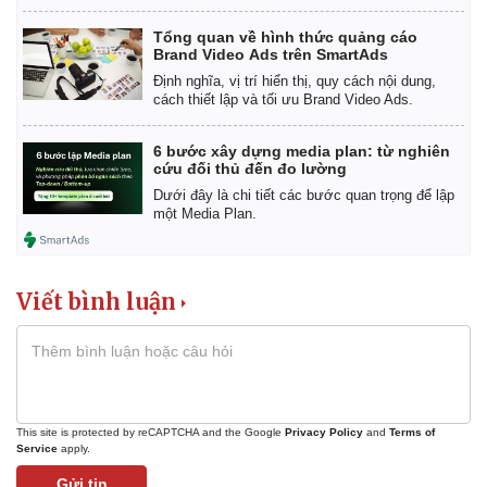
Giá cà phê
Tổng quan về hình thức quảng cáo
Brand Video Ads trên SmartAds
Định nghĩa, vị trí hiển thị, quy cách nội dung,
cách thiết lập và tối ưu Brand Video Ads.
6 bước xây dựng media plan: từ nghiên
cứu đối thủ đến đo lường
Dưới đây là chi tiết các bước quan trọng để lập
một Media Plan.
Viết bình luận
This site is protected by reCAPTCHA and the Google
Privacy Policy
and
Terms of
Service
apply.
Gửi tin