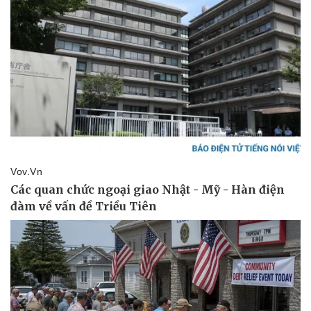
Vụ án
Vũ khí
Tin nóng
Việt Nam
Tư vấn luật
Phân tích