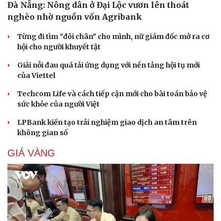
Đà Nẵng: Nông dân ở Đại Lộc vươn lên thoát
nghèo nhờ nguồn vốn Agribank
Từng đi tìm "đôi chân" cho mình, nữ giám đốc mở ra cơ
hội cho người khuyết tật
Giải nỗi đau quá tải ứng dụng với nền tảng hội tụ mới
của Viettel
Techcom Life và cách tiếp cận mới cho bài toán bảo vệ
sức khỏe của người Việt
LPBank kiến tạo trải nghiệm giao dịch an tâm trên
không gian số
GIÁ VÀNG