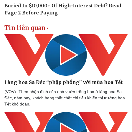
Thể thao
Ô tô - Xe máy
Bóng đá
Ô tô
Lịch thi đấu bóng đá
Xe máy
Thế giới thể thao
Tư vấn
Tin liên quan
eSports
Hậu trường
Làng hoa Sa Đéc “phập phồng” với mùa hoa Tết
(VOV) -Theo nhận định của nhà vườn trồng hoa ở làng hoa Sa
Đéc, năm nay, khách hàng thắt chặt chi tiêu khiến thị trường hoa
Tết khó đoán.