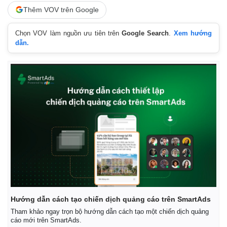
Thêm VOV trên Google
Chọn VOV làm nguồn ưu tiên trên
Google Search
.
Xem hướng
dẫn.
Kinh tế
Thị trường
Bất động sản
Giá vàng
Hướng dẫn cách tạo chiến dịch quảng cáo trên SmartAds
Khởi nghiệp
Tiêu dùng
Tỷ giá
Tham khảo ngay trọn bộ hướng dẫn cách tạo một chiến dịch quảng
cáo mới trên SmartAds.
Chứng khoán