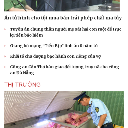
Án tử hình cho tội mua bán trái phép chất ma túy
Tuyên án chung thân người mẹ sát hại con ruột để trục
lợi tiền bảo hiểm
Giang hồ mạng “Tiến Bịp” lĩnh án 8 năm tù
Khởi tố cha dượng bạo hành con riêng của vợ
Công an Cần Thơ bàn giao đối tượng truy nã cho công
an Đà Nẵng
THỊ TRƯỜNG
Du lịch
Podcast
Tư vấn
Câu chuyện thời sự
Săn Tour
Đọc truyện đêm khuya
check-in
Cửa sổ tình yêu
Kể chuyện cho bé