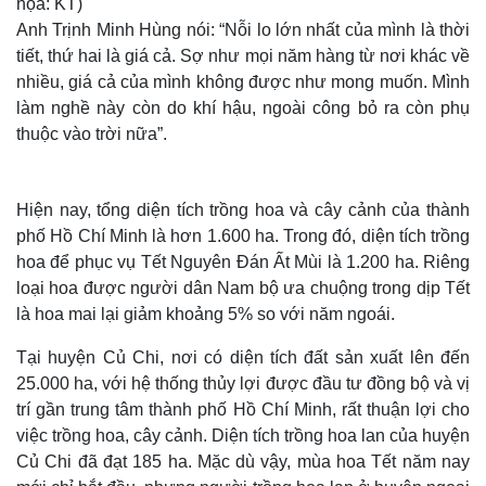
họa: KT)
Anh Trịnh Minh Hùng nói: “Nỗi lo lớn nhất của mình là thời
tiết, thứ hai là giá cả. Sợ như mọi năm hàng từ nơi khác về
nhiều, giá cả của mình không được như mong muốn. Mình
làm nghề này còn do khí hậu, ngoài công bỏ ra còn phụ
thuộc vào trời nữa”.
Hiện nay, tổng diện tích trồng hoa và cây cảnh của thành
phố Hồ Chí Minh là hơn 1.600 ha. Trong đó, diện tích trồng
hoa để phục vụ Tết Nguyên Đán Ất Mùi là 1.200 ha. Riêng
loại hoa được người dân Nam bộ ưa chuộng trong dịp Tết
là hoa mai lại giảm khoảng 5% so với năm ngoái.
Tại huyện Củ Chi, nơi có diện tích đất sản xuất lên đến
25.000 ha, với hệ thống thủy lợi được đầu tư đồng bộ và vị
trí gần trung tâm thành phố Hồ Chí Minh, rất thuận lợi cho
việc trồng hoa, cây cảnh. Diện tích trồng hoa lan của huyện
Củ Chi đã đạt 185 ha. Mặc dù vậy, mùa hoa Tết năm nay