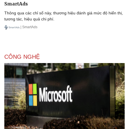
SmartAds
Thông qua các chỉ số này, thương hiệu đánh giá mức độ hiển thị,
tương tác, hiệu quả chi phí.
| SmartAds
Sức khỏe
Đời sống
Dinh dưỡng - món ngon
Nhà đẹp
CÔNG NGHỆ
Cây thuốc
Blog
Sản phụ khoa
Tình yêu - Gia đình
Nhi khoa
Nam khoa
Làm đẹp - giảm cân
Phòng mạch online
Ăn sạch sống khỏe