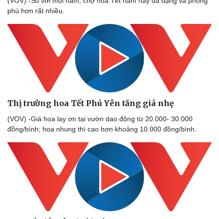
(VOV) -So với mọi năm, chợ hoa Tết năm nay đa dạng và phong
phú hơn rất nhiều.
Doanh nghiệp
Công nghệ
Thông tin doanh nghiệp
Sành điệu
Doanh nghiệp 24h
Tin Công nghệ
Doanh nhân
Trải nghiệm
Vì cộng đồng
Chuyển đổi số
Thị trường hoa Tết Phú Yên tăng giá nhẹ
(VOV) -Giá hoa lay ơn tại vườn dao động từ 20.000- 30.000
đồng/bình; hoa nhung thì cao hơn khoảng 10.000 đồng/bình.