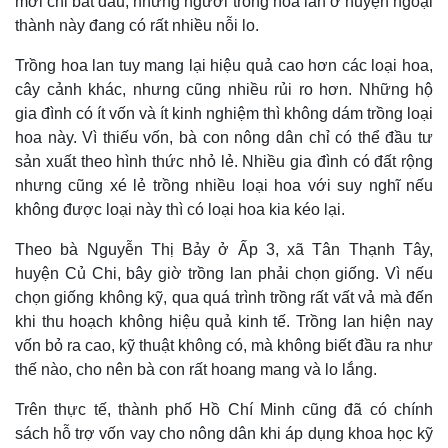
mới chỉ bắt đầu, nhưng người trồng hoa lan ở huyện ngoại
thành này đang có rất nhiều nỗi lo.
Trồng hoa lan tuy mang lại hiệu quả cao hơn các loại hoa,
cây cảnh khác, nhưng cũng nhiều rủi ro hơn. Những hộ
gia đình có ít vốn và ít kinh nghiệm thì không dám trồng loại
hoa này. Vì thiếu vốn, bà con nông dân chỉ có thể đầu tư
sản xuất theo hình thức nhỏ lẻ. Nhiều gia đình có đất rộng
nhưng cũng xé lẻ trồng nhiều loại hoa với suy nghĩ nếu
không được loại này thì có loại hoa kia kéo lại.
Theo bà Nguyễn Thị Bảy ở Ấp 3, xã Tân Thạnh Tây,
huyện Củ Chi, bây giờ trồng lan phải chọn giống. Vì nếu
Thế giới
Multimedia
chọn giống không kỹ, qua quá trình trồng rất vất vả mà đến
Quan sát
Video
khi thu hoạch không hiệu quả kinh tế. Trồng lan hiện nay
Cuộc sống đó đây
Ảnh
vốn bỏ ra cao, kỹ thuật không có, mà không biết đầu ra như
Hồ sơ
E-Magazine
thế nào, cho nên bà con rất hoang mang và lo lắng.
Infographic
Trên thực tế, thành phố Hồ Chí Minh cũng đã có chính
sách hỗ trợ vốn vay cho nông dân khi áp dụng khoa học kỹ