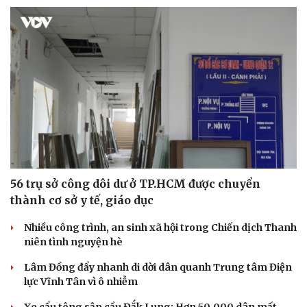
56 trụ sở công dôi dư ở TP.HCM được chuyển
thành cơ sở y tế, giáo dục
Văn hóa
Giải trí
Sân khấu - Điện ảnh
Nghệ sĩ
Nhiều công trình, an sinh xã hội trong Chiến dịch Thanh
Văn học
Thời trang
niên tình nguyện hè
Âm nhạc
Sao Việt
Di sản
Lâm Đồng đẩy nhanh di dời dân quanh Trung tâm Điện
lực Vĩnh Tân vì ô nhiễm
Xe cẩu tông sập cầu Đắk Lung: Hơn 50.000 dân mất