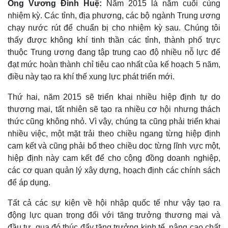
Ông
Vương Đình Huệ:
Năm 2015 là năm cuối cùng
nhiệm kỳ. Các tỉnh, địa phương, các bộ ngành Trung ương
chạy nước rút để chuẩn bị cho nhiệm kỳ sau. Chúng tôi
thấy được không khí tinh thần các tỉnh, thành phố trực
thuộc Trung ương đang tập trung cao độ nhiều nỗ lực để
đạt mức hoàn thành chỉ tiêu cao nhất của kế hoạch 5 năm,
điều này tạo ra khí thế xung lực phát triển mới.
Thứ hai, năm 2015 sẽ triển khai nhiều hiệp định tự do
thương mại, tất nhiên sẽ tạo ra nhiều cơ hội nhưng thách
thức cũng không nhỏ. Vì vậy, chúng ta cũng phải triển khai
nhiều việc, một mặt trải theo chiều ngang từng hiệp định
cam kết và cũng phải bổ theo chiều dọc từng lĩnh vực một,
hiệp định này cam kết để cho cộng đồng doanh nghiệp,
các cơ quan quản lý xây dựng, hoạch định các chính sách
để áp dụng.
Tất cả các sự kiện về hội nhập quốc tế như vậy tạo ra
động lực quan trọng đối với tăng trưởng thương mại và
đầu tư, qua đó thúc đẩy tăng trưởng kinh tế, nâng cao chất