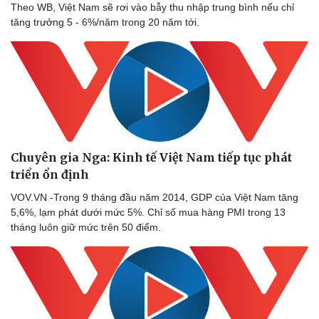
Theo WB, Việt Nam sẽ rơi vào bẫy thu nhập trung bình nếu chỉ
tăng trưởng 5 - 6%/năm trong 20 năm tới.
Sức khỏe
Đời sống
Dinh dưỡng - món ngon
Nhà đẹp
Cây thuốc
Blog
Chuyên gia Nga: Kinh tế Việt Nam tiếp tục phát
Sản phụ khoa
Tình yêu - Gia đình
Nhi khoa
triển ổn định
Nam khoa
VOV.VN -Trong 9 tháng đầu năm 2014, GDP của Việt Nam tăng
Làm đẹp - giảm cân
5,6%, lạm phát dưới mức 5%. Chỉ số mua hàng PMI trong 13
Phòng mạch online
tháng luôn giữ mức trên 50 điểm.
Ăn sạch sống khỏe