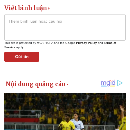
Viết bình luận
This site is protected by reCAPTCHA and the Google
Privacy Policy
and
Terms of
Service
apply.
Gửi tin