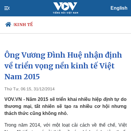
English
KINH TẾ
/
Ông Vương Đình Huệ nhận định
Chính trị
Xã hội
Đảng
Tin 24h
về triển vọng nền kinh tế Việt
Tổ chức nhân sự
Dự báo thời tiết
Nam 2015
Quốc hội
Giáo dục
Nhận diện sự thật
Dấu ấn VOV
Việc làm
Thứ Tư, 06:15, 31/12/2014
Biển đảo
VOV.VN - Năm 2015 sẽ triển khai nhiều hiệp định tự do
thương mại, tất nhiên sẽ tạo ra nhiều cơ hội nhưng
thách thức cũng không nhỏ.
Trong năm 2014, với một loạt cải cách về thể chế, Việt