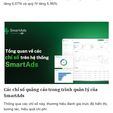
tăng 6,07% và quý IV tăng 6,96%.
Văn hóa
Giải trí
Sân khấu - Điện ảnh
Nghệ sĩ
Văn học
Thời trang
Các chỉ số quảng cáo trong trình quản lý của
Âm nhạc
Sao Việt
SmartAds
Di sản
Thông qua các chỉ số này, thương hiệu đánh giá mức độ hiển thị,
tương tác, hiệu quả chi phí.