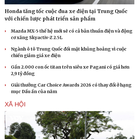
Honda tăng tốc cuộc đua xe điện tại Trung Quốc
với chiến lược phát triển sản phẩm
Mazda MX-5 thế hệ mới sẽ có cả bản thuần điện và động
cơ xăng Skyactiv-Z 2.5L
Ngành ô tô Trung Quốc đối mặt khủng hoảng vì cuộc
chiến giảm giá xe điện
Gần 2.000 con ốc titan trên siêu xe Pagani có giá hơn
2,9 tỷ đồng
Giải thưởng Car Choice Awards 2026 có thay đổi ở hạng
mục Dấu ấn của năm
XÃ HỘI
Du lịch
Podcast
Tư vấn
Câu chuyện thời sự
Săn Tour
Đọc truyện đêm khuya
check-in
Cửa sổ tình yêu
Kể chuyện cho bé