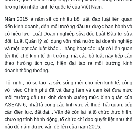
lượng hội nhập kinh tế quốc tế của Việt Nam.
Năm 2015 là năm sẽ có nhiều bộ luật, đạo luật liên quan
đến kinh doanh, đến môi trường đầu tư được ban hành và
có hiệu lực: Luật Doanh nghiệp sửa đổi, Luật Đầu tư sửa
đổi, Luật Quản lý sử dụng vốn nhà nước tại doanh nghiệp
và một loạt các luật khác… hàng hoạt các luật có liên quan
tới thể chế kinh tế thị trường, mà các bộ luật này tiếp cận
theo hướng tích cực, hiện đại tạo ra môi trường kinh
doanh thông thoáng.
Tôi nghĩ, nó sẽ tạo ra sức sống mới cho nền kinh tế, cộng
với việc Chính phủ đã và đang làm và cam kết đưa mức
môi trường đầu tư kinh doanh xuống mức bình quân của
ASEAN 6, nhất là trong các lĩnh vực về thuế, hải quan, tiếp
Kinh tế
Thị trường
cận điện lực, đất đai... Vấn đề còn lại là tổ chức thực hiện,
Bất động sản
Giá vàng
chương trình hành động, tổ chức chỉ đạo quyết liệt như thế
Khởi nghiệp
Tiêu dùng
nào để nắm được vấn đề lớn của năm 2015.
Tỷ giá
Chứng khoán