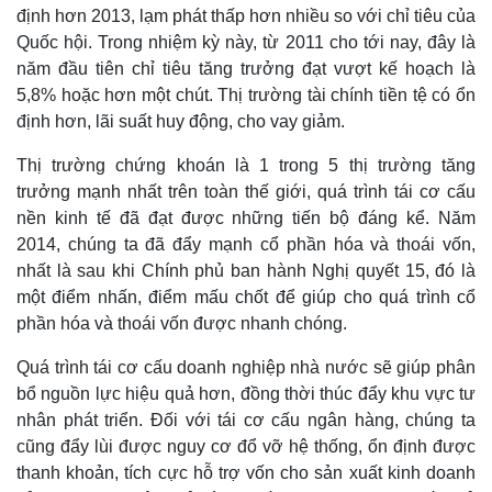
định hơn 2013, lạm phát thấp hơn nhiều so với chỉ tiêu của
Quốc hội. Trong nhiệm kỳ này, từ 2011 cho tới nay, đây là
năm đầu tiên chỉ tiêu tăng trưởng đạt vượt kế hoạch là
5,8% hoặc hơn một chút. Thị trường tài chính tiền tệ có ổn
định hơn, lãi suất huy động, cho vay giảm.
Thị trường chứng khoán là 1 trong 5 thị trường tăng
trưởng mạnh nhất trên toàn thế giới, quá trình tái cơ cấu
nền kinh tế đã đạt được những tiến bộ đáng kể. Năm
2014, chúng ta đã đẩy mạnh cổ phần hóa và thoái vốn,
nhất là sau khi Chính phủ ban hành Nghị quyết 15, đó là
một điểm nhấn, điểm mấu chốt để giúp cho quá trình cổ
Thế giới
Multimedia
phần hóa và thoái vốn được nhanh chóng.
Quan sát
Video
Quá trình tái cơ cấu doanh nghiệp nhà nước sẽ giúp phân
Cuộc sống đó đây
Ảnh
Hồ sơ
E-Magazine
bổ nguồn lực hiệu quả hơn, đồng thời thúc đẩy khu vực tư
Infographic
nhân phát triển. Đối với tái cơ cấu ngân hàng, chúng ta
cũng đẩy lùi được nguy cơ đổ vỡ hệ thống, ổn định được
thanh khoản, tích cực hỗ trợ vốn cho sản xuất kinh doanh