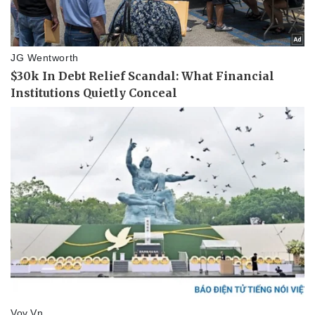
Thể thao
Ô tô - Xe máy
Bóng đá
Ô tô
Lịch thi đấu bóng đá
Xe máy
Thế giới thể thao
Tư vấn
eSports
Hậu trường