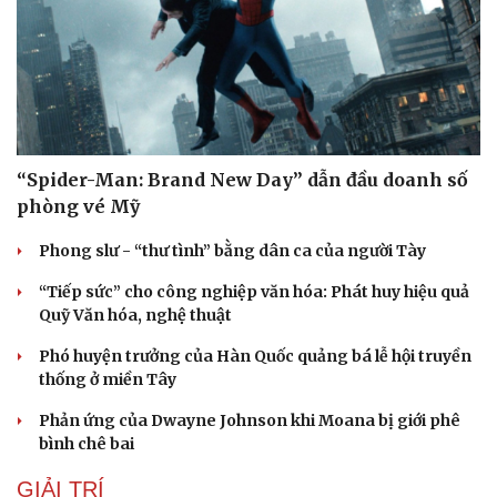
“Spider-Man: Brand New Day” dẫn đầu doanh số
phòng vé Mỹ
Phong slư - “thư tình” bằng dân ca của người Tày
“Tiếp sức” cho công nghiệp văn hóa: Phát huy hiệu quả
Quỹ Văn hóa, nghệ thuật
Phó huyện trưởng của Hàn Quốc quảng bá lễ hội truyền
thống ở miền Tây
Phản ứng của Dwayne Johnson khi Moana bị giới phê
bình chê bai
GIẢI TRÍ