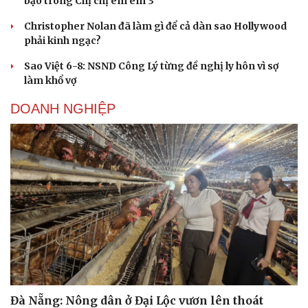
bạo trong Chị chị em em 3
Christopher Nolan đã làm gì để cả dàn sao Hollywood
phải kinh ngạc?
Sao Việt 6-8: NSND Công Lý từng đề nghị ly hôn vì sợ
làm khổ vợ
DOANH NGHIỆP
Đà Nẵng: Nông dân ở Đại Lộc vươn lên thoát