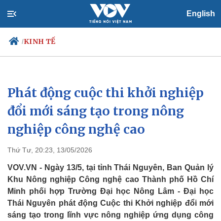
English
KINH TẾ
/
Phát động cuộc thi khởi nghiệp
Chính trị
Xã hội
Đảng
Tin 24h
đổi mới sáng tạo trong nông
Tổ chức nhân sự
Dự báo thời tiết
nghiệp công nghệ cao
Quốc hội
Giáo dục
Nhận diện sự thật
Dấu ấn VOV
Việc làm
Thứ Tư, 20:23, 13/05/2026
Biển đảo
VOV.VN - Ngày 13/5, tại tỉnh Thái Nguyên, Ban Quản lý
Khu Nông nghiệp Công nghệ cao Thành phố Hồ Chí
Minh phối hợp Trường Đại học Nông Lâm - Đại học
Thái Nguyên phát động Cuộc thi Khởi nghiệp đổi mới
sáng tạo trong lĩnh vực nông nghiệp ứng dụng công