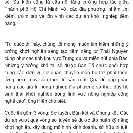
sẻ: Sự kiện cũng là cầu nối tăng cường hợp tác giữa
Thành phố Hồ Chí Minh với các địa phương, nhằm tìm
kiếm, ươm tạo và tôn vinh các dự án khởi nghiệp tiềm
năng.
“Từ cuộc thi này, chúng tôi mong muốn tìm kiếm những ý
tưởng khởi nghiệp sáng tạo tiềm năng từ Thái Nguyên
cũng như các tỉnh khu vực Trung du và miền núi phía Bắc.
Những ý tưởng khả thi sẽ được Ban Tổ chức phối hợp
cùng các đơn vị, cơ quan chuyên môn hỗ trợ phát triển,
từng bước đưa vào thực tế sản xuất. Qua đó góp phần
Thế giới
Multimedia
nâng cao giá trị nông nghiệp địa phương và thúc đẩy hệ
Quan sát
Video
sinh thái khởi nghiệp trong lĩnh vực nông nghiệp công
Cuộc sống đó đây
Ảnh
nghệ cao”, ông Hiền cho biết.
Hồ sơ
E-Magazine
Infographic
Cuộc thi gồm 3 vòng: Sơ tuyển, Bán kết và Chung kết. Các
dự án vượt qua vòng sơ tuyển sẽ được tập huấn kỹ năng
khởi nghiệp, xây dựng mô hình kinh doanh, sở hữu trí tuệ,