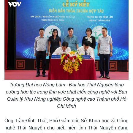
Trường Đại học Nông Lâm - Đại học Thái Nguyên tăng
cường hợp tác trong lĩnh vực phát triển công nghệ với Ban
Quản lý Khu Nông nghiệp Công nghệ cao Thành phố Hồ
Kinh tế
Thị trường
Chí Minh
Bất động sản
Giá vàng
Khởi nghiệp
Tiêu dùng
Ông Trần Đình Thất, Phó Giám đốc Sở Khoa học và Công
Tỷ giá
nghệ Thái Nguyên cho biết, hiện tỉnh Thái Nguyên đang
Chứng khoán