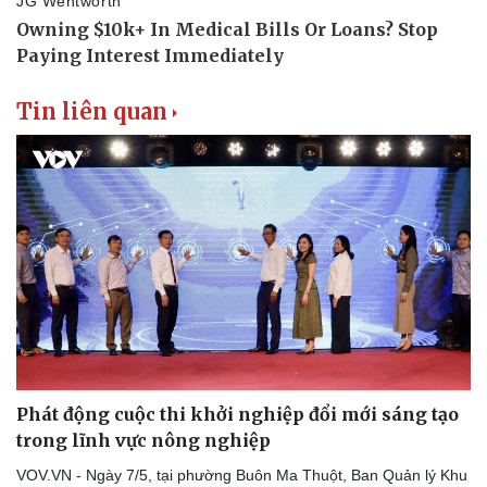
Doanh nghiệp
Công nghệ
Tin liên quan
Thông tin doanh nghiệp
Sành điệu
Doanh nghiệp 24h
Tin Công nghệ
Doanh nhân
Trải nghiệm
Vì cộng đồng
Chuyển đổi số
Phát động cuộc thi khởi nghiệp đổi mới sáng tạo
trong lĩnh vực nông nghiệp
VOV.VN - Ngày 7/5, tại phường Buôn Ma Thuột, Ban Quản lý Khu