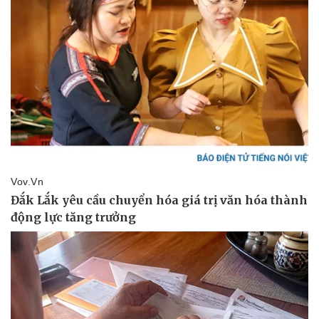
Thể thao
Ô tô - Xe máy
Bóng đá
Ô tô
Lịch thi đấu bóng đá
Xe máy
Thế giới thể thao
Tư vấn
eSports
Hậu trường