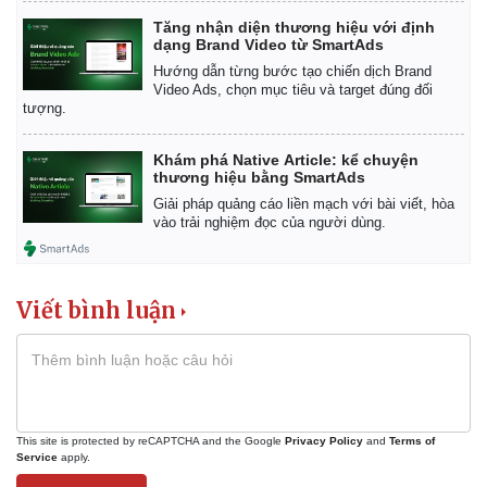
Vụ án
Vũ khí
Tăng nhận diện thương hiệu với định
Tin nóng
Việt Nam
dạng Brand Video từ SmartAds
Tư vấn luật
Phân tích
Hướng dẫn từng bước tạo chiến dịch Brand
Video Ads, chọn mục tiêu và target đúng đối
tượng.
Khám phá Native Article: kể chuyện
thương hiệu bằng SmartAds
Giải pháp quảng cáo liền mạch với bài viết, hòa
vào trải nghiệm đọc của người dùng.
Viết bình luận
This site is protected by reCAPTCHA and the Google
Privacy Policy
and
Terms of
Service
apply.