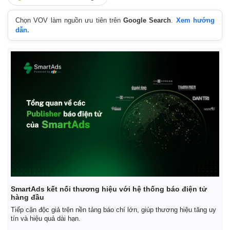
Chọn VOV làm nguồn ưu tiên trên
Google Search
.
Xem hướng
dẫn.
SmartAds kết nối thương hiệu với hệ thống báo điện tử
hàng đầu
Tiếp cận độc giả trên nền tảng báo chí lớn, giúp thương hiệu tăng uy
tín và hiệu quả dài hạn.
Pháp luật
Quân sự - Quốc phòng