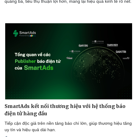
quảng bá, tiêu thụ thuận lợi hơn, mang lại hiệu quả kinh tế rõ nét.
Sức khỏe
Đời sống
Dinh dưỡng - món ngon
Nhà đẹp
Cây thuốc
Blog
Sản phụ khoa
Tình yêu - Gia đình
Nhi khoa
Nam khoa
Làm đẹp - giảm cân
Phòng mạch online
Ăn sạch sống khỏe
SmartAds kết nối thương hiệu với hệ thống báo
điện tử hàng đầu
Tiếp cận độc giả trên nền tảng báo chí lớn, giúp thương hiệu tăng
uy tín và hiệu quả dài hạn.