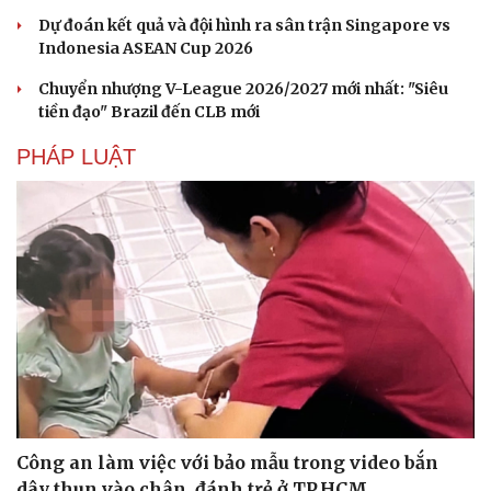
Dự đoán kết quả và đội hình ra sân trận Singapore vs
Indonesia ASEAN Cup 2026
Chuyển nhượng V-League 2026/2027 mới nhất: "Siêu
tiền đạo" Brazil đến CLB mới
PHÁP LUẬT
Du lịch
Podcast
Tư vấn
Câu chuyện thời sự
Săn Tour
Đọc truyện đêm khuya
Công an làm việc với bảo mẫu trong video bắn
check-in
Cửa sổ tình yêu
Kể chuyện cho bé
dây thun vào chân, đánh trẻ ở TP.HCM