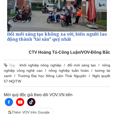
Đổi mới sáng tạo không xa vời, biến người lao
động thành "tài sản" quý nhất
CTV Hoàng Tú-Công Luận/VOV-Đông Bắc
Tag:
khởi nghiệp nông nghiệp
đổi mới sáng tạo
nông
nghiệp công nghệ cao
nông nghiệp tuần hoàn
tương lai
xanh
Trường Đại học Nông Lâm Thái Nguyên
Nghị quyết
57-NQ/TW
Mời quý độc giả theo dõi VOV.VN trên
Thêm VOV trên Google