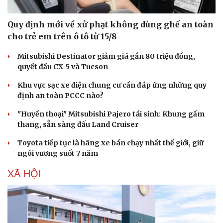
Quy định mới về xử phạt không dùng ghế an toàn
cho trẻ em trên ô tô từ 15/8
Mitsubishi Destinator giảm giá gần 80 triệu đồng,
quyết đấu CX-5 và Tucson
Khu vực sạc xe điện chung cư cần đáp ứng những quy
định an toàn PCCC nào?
"Huyền thoại" Mitsubishi Pajero tái sinh: Khung gầm
thang, sẵn sàng đấu Land Cruiser
Toyota tiếp tục là hãng xe bán chạy nhất thế giới, giữ
Văn hóa
Giải trí
ngôi vương suốt 7 năm
Sân khấu - Điện ảnh
Nghệ sĩ
Văn học
Thời trang
XÃ HỘI
Âm nhạc
Sao Việt
Di sản