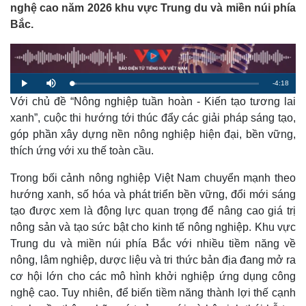
nghệ cao năm 2026 khu vực Trung du và miền núi phía
Bắc.
R
-
4:18
L
P
M
o
l
u
a
Với chủ đề “Nông nghiệp tuần hoàn - Kiến tạo tương lai
a
t
e
d
y
e
e
xanh”, cuộc thi hướng tới thúc đẩy các giải pháp sáng tạo,
d
m
:
góp phần xây dựng nền nông nghiệp hiện đại, bền vững,
2
.
a
3
thích ứng với xu thế toàn cầu.
8
%
i
Trong bối cảnh nông nghiệp Việt Nam chuyển mạnh theo
n
hướng xanh, số hóa và phát triển bền vững, đổi mới sáng
i
tạo được xem là động lực quan trọng để nâng cao giá trị
nông sản và tạo sức bật cho kinh tế nông nghiệp. Khu vực
n
Trung du và miền núi phía Bắc với nhiều tiềm năng về
g
nông, lâm nghiệp, dược liệu và tri thức bản địa đang mở ra
T
cơ hội lớn cho các mô hình khởi nghiệp ứng dụng công
i
nghệ cao. Tuy nhiên, để biến tiềm năng thành lợi thế cạnh