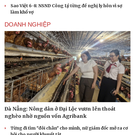
Sao Việt 6-8: NSND Công Lý từng đề nghị ly hôn vì sợ
làm khổ vợ
DOANH NGHIỆP
Đà Nẵng: Nông dân ở Đại Lộc vươn lên thoát
nghèo nhờ nguồn vốn Agribank
Từng đi tìm "đôi chân" cho mình, nữ giám đốc mở ra cơ
hội cho người khuyết tật