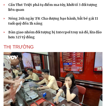
Cần Thơ: Triệt phá tụ điểm ma túy, khởi tố 3 đối tượng
Văn hóa
Giải trí
liên quan
Sân khấu - Điện ảnh
Nghệ sĩ
Nóng 24h ngày 7/8: Cha dượng bạo hành, bắt bé gái 11
Văn học
Thời trang
tuổi quỳ đến 1h sáng
Âm nhạc
Sao Việt
Di sản
Bàn giao nhóm đối tượng bị Interpol truy nã đỏ, lừa đảo
hơn 327 tỷ đồng
THỊ TRƯỜNG