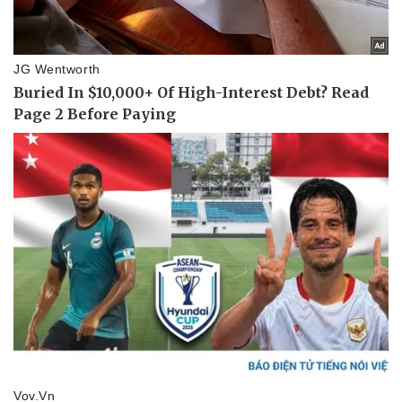
Pháp luật
Quân sự - Quốc phòng
Vụ án
Vũ khí
Tin nóng
Việt Nam
Tư vấn luật
Phân tích