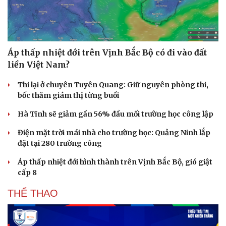
Dinh dưỡng - món ngon
Nhà đẹp
Cây thuốc
Blog
Sản phụ khoa
Tình yêu - Gia đình
Nhi khoa
Áp thấp nhiệt đới trên Vịnh Bắc Bộ có đi vào đất
Nam khoa
Làm đẹp - giảm cân
liền Việt Nam?
Phòng mạch online
Ăn sạch sống khỏe
Thi lại ở chuyên Tuyên Quang: Giữ nguyên phòng thi,
bốc thăm giám thị từng buổi
Hà Tĩnh sẽ giảm gần 56% đầu mối trường học công lập
Điện mặt trời mái nhà cho trường học: Quảng Ninh lắp
đặt tại 280 trường công
Áp thấp nhiệt đới hình thành trên Vịnh Bắc Bộ, gió giật
cấp 8
THỂ THAO