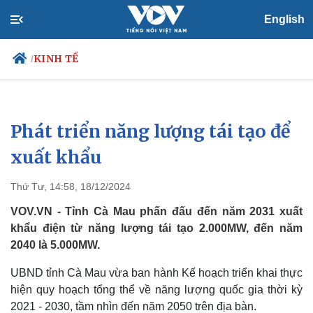
English
KINH TẾ
/
Phát triển năng lượng tái tạo để
Chính trị
Xã hội
Đảng
Tin 24h
xuất khẩu
Tổ chức nhân sự
Dự báo thời tiết
Quốc hội
Giáo dục
Thứ Tư, 14:58, 18/12/2024
Nhận diện sự thật
Dấu ấn VOV
Việc làm
VOV.VN - Tỉnh Cà Mau phấn đấu đến năm 2031 xuất
Biển đảo
khẩu điện từ năng lượng tái tạo 2.000MW, đến năm
2040 là 5.000MW.
UBND tỉnh Cà Mau vừa ban hành Kế hoạch triển khai thực
hiện quy hoạch tổng thể về năng lượng quốc gia thời kỳ
2021 - 2030, tầm nhìn đến năm 2050 trên địa bàn.