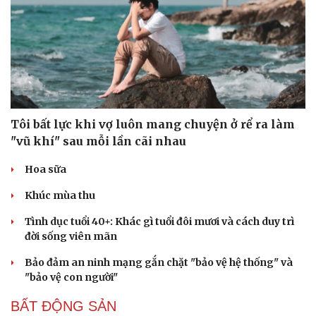
Tôi bất lực khi vợ luôn mang chuyện ở rể ra làm
"vũ khí" sau mỗi lần cãi nhau
Hoa sữa
Khúc mùa thu
Tình dục tuổi 40+: Khác gì tuổi đôi mươi và cách duy trì
đời sống viên mãn
Bảo đảm an ninh mạng gắn chặt "bảo vệ hệ thống" và
"bảo vệ con người"
BẤT ĐỘNG SẢN