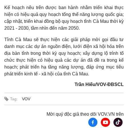
Kế hoạch nêu trên được ban hành nhằm triển khai thực
hiện có hiệu quả quy hoạch tổng thể năng lượng quốc gia;
cập nhật, triển khai đồng bộ quy hoạch tỉnh Cà Mau thời kỳ
2021 - 2030, tầm nhìn đến năm 2050.
Tỉnh Cà Mau sẽ thực hiện các giải pháp mời gọi đầu tư
danh mục các dự án nguồn điện, lưới điện xã hội hóa trên
địa bàn tỉnh trong thời kỳ quy hoạch; xây dựng lộ trình tổ
Thế giới
Multimedia
chức thực hiện có hiệu quả các dự án đã đề ra trong kế
Quan sát
Video
hoạch; phát triển hạ tầng năng lượng, đáp ứng mục tiêu
Cuộc sống đó đây
Ảnh
Hồ sơ
E-Magazine
phát triển kinh tế - xã hội của tỉnh Cà Mau.
Infographic
Trần Hiếu/VOV-ĐBSCL
Tag:
VOV
Mời quý độc giả theo dõi VOV.VN trên