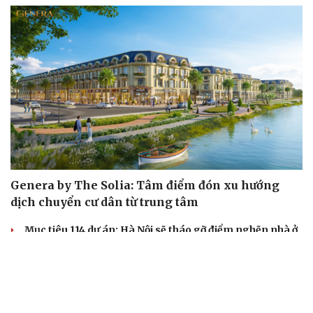
Genera by The Solia: Tâm điểm đón xu hướng
dịch chuyển cư dân từ trung tâm
Mục tiêu 114 dự án: Hà Nội sẽ tháo gỡ điểm nghẽn nhà ở
xã hội ra sao?
TP.HCM rà soát 16 khu đất xây dựng nhà lưu trú công
nhân
Nhà ở cho thuê: Lối mở để bình ổn thị trường và mở rộng