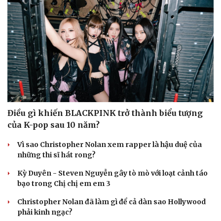
Tư vấn
Câu chuyện thời sự
Săn Tour
Đọc truyện đêm khuya
check-in
Cửa sổ tình yêu
Kể chuyện cho bé
Hạt giống tâm hồn
Điều gì khiến BLACKPINK trở thành biểu tượng
của K-pop sau 10 năm?
Vì sao Christopher Nolan xem rapper là hậu duệ của
những thi sĩ hát rong?
Kỳ Duyên - Steven Nguyễn gây tò mò với loạt cảnh táo
bạo trong Chị chị em em 3
Christopher Nolan đã làm gì để cả dàn sao Hollywood
phải kinh ngạc?