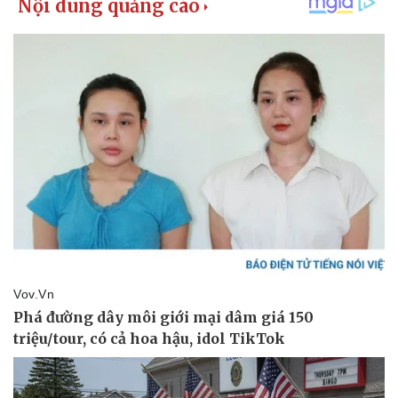
Kinh tế
Thị trường
Bất động sản
Giá vàng
Khởi nghiệp
Tiêu dùng
Tỷ giá
Chứng khoán
Giá cà phê