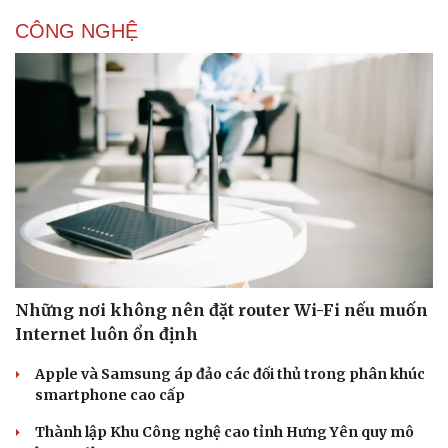
CÔNG NGHỆ
Doanh nghiệp
Công nghệ
Thông tin doanh nghiệp
Sành điệu
Doanh nghiệp 24h
Tin Công nghệ
Doanh nhân
Trải nghiệm
Vì cộng đồng
Chuyển đổi số
Những nơi không nên đặt router Wi-Fi nếu muốn
Internet luôn ổn định
Apple và Samsung áp đảo các đối thủ trong phân khúc
smartphone cao cấp
Thành lập Khu Công nghệ cao tỉnh Hưng Yên quy mô