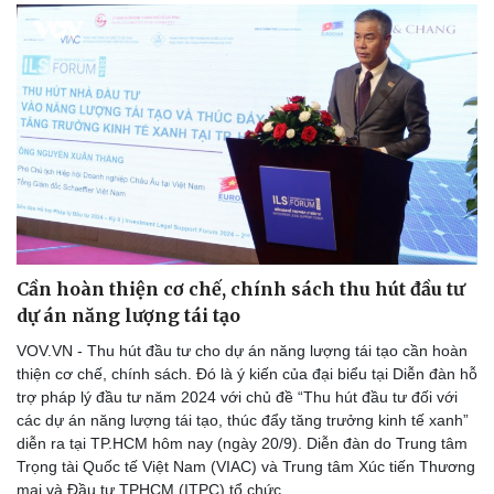
Thể thao
Ô tô - Xe máy
Bóng đá
Ô tô
Lịch thi đấu bóng đá
Xe máy
Thế giới thể thao
Tư vấn
eSports
Hậu trường
Cần hoàn thiện cơ chế, chính sách thu hút đầu tư
dự án năng lượng tái tạo
VOV.VN - Thu hút đầu tư cho dự án năng lượng tái tạo cần hoàn
thiện cơ chế, chính sách. Đó là ý kiến của đại biểu tại Diễn đàn hỗ
trợ pháp lý đầu tư năm 2024 với chủ đề “Thu hút đầu tư đối với
các dự án năng lượng tái tạo, thúc đẩy tăng trưởng kinh tế xanh”
diễn ra tại TP.HCM hôm nay (ngày 20/9). Diễn đàn do Trung tâm
Trọng tài Quốc tế Việt Nam (VIAC) và Trung tâm Xúc tiến Thương
mại và Đầu tư TPHCM (ITPC) tổ chức.