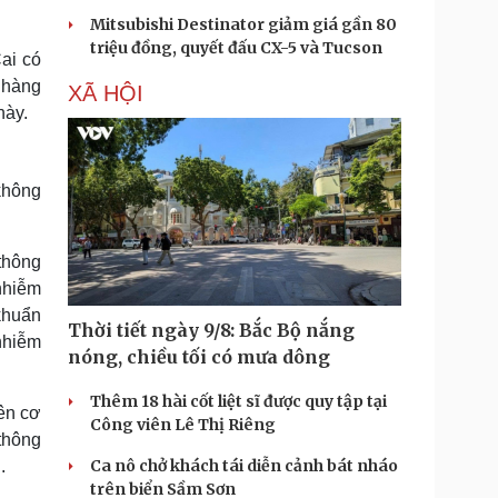
Mitsubishi Destinator giảm giá gần 80
triệu đồng, quyết đấu CX-5 và Tucson
ai có
o hàng
XÃ HỘI
này.
không
 thông
 nhiễm
khuẩn
Thời tiết ngày 9/8: Bắc Bộ nắng
 nhiễm
nóng, chiều tối có mưa dông
Thêm 18 hài cốt liệt sĩ được quy tập tại
rên cơ
Công viên Lê Thị Riêng
thông
Ca nô chở khách tái diễn cảnh bát nháo
.
trên biển Sầm Sơn