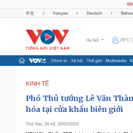
VO
中文
/
français
/
Deutsch
/
Bahas
29°C
Hà Nội
Chính trị
Xã hội
Thế giới
Multimedia
K
Chính trị
Xã hội
Đảng
Tin 24h
KINH TẾ
Tổ chức nhân sự
Dự báo thời tiết
Quốc hội
Giáo dục
Phó Thủ tướng Lê Văn Thàn
Nhận diện sự thật
Dấu ấn VOV
Việc làm
hóa tại cửa khẩu biên giới
Biển đảo
Pháp luật
Quân sự - Quốc phòng
Thứ Sáu, 20:42, 25/02/2022
Vụ án
Vũ khí