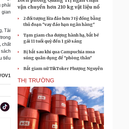
Biên phòng Quảng Trị ngăn chặn
g phải
vận chuyển hơn 210 kg vật liệu nổ
 gian
2 đối tượng lừa đảo hơn 7 tỷ đồng bằng
thủ đoạn "vay đáo hạn ngân hàng"
, Tài
Tạm giam cha dượng hành hạ, bắt bé
trong
gái 11 tuổi quỳ đến 1 giờ sáng
, chất
 sách
Bị bắt sau khi qua Campuchia mua
súng quân dụng để "phòng thân"
 tiểu
Bắt giam nữ TikToker Phượng Nguyễn
/VOV1
THỊ TRƯỜNG