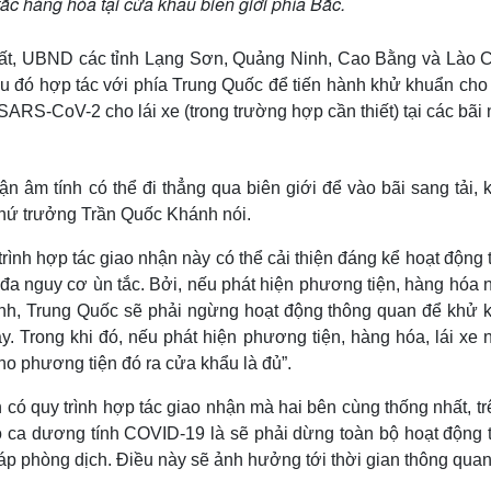
ắc hàng hóa tại cửa khẩu biên giới phía Bắc.
ất, UBND các tỉnh Lạng Sơn, Quảng Ninh, Cao Bằng và Lào C
sau đó hợp tác với phía Trung Quốc để tiến hành khử khuẩn ch
RS-CoV-2 cho lái xe (trong trường hợp cần thiết) tại các bãi 
n âm tính có thể đi thẳng qua biên giới để vào bãi sang tải, 
Thứ trưởng Trần Quốc Khánh nói.
ình hợp tác giao nhận này có thể cải thiện đáng kể hoạt động
 đa nguy cơ ùn tắc. Bởi, nếu phát hiện phương tiện, hàng hóa
nh, Trung Quốc sẽ phải ngừng hoạt động thông quan để khử 
y. Trong khi đó, nếu phát hiện phương tiện, hàng hóa, lái xe
ho phương tiện đó ra cửa khẩu là đủ”.
n có quy trình hợp tác giao nhận mà hai bên cùng thống nhất, t
ó ca dương tính COVID-19 là sẽ phải dừng toàn bộ hoạt động 
áp phòng dịch. Điều này sẽ ảnh hưởng tới thời gian thông quan