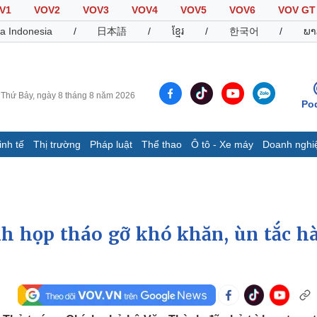
V1
VOV2
VOV3
VOV4
VOV5
VOV6
VOV GT
a Indonesia
/
日本語
/
ខ្មែរ
/
한국어
/
ພາ
Thứ Bảy, ngày 8 tháng 8 năm 2026
Po
inh tế
Thị trường
Pháp luật
Thể thao
Ô tô - Xe máy
Doanh nghi
Thế giới
Multimedia
K
Quan sát
Video
B
Cuộc sống đó đây
Ảnh
K
Hồ sơ
E-Magazine
h họp tháo gỡ khó khăn, ùn tắc h
Infographic
Thể thao
Ô tô - Xe máy
D
Bóng đá
Ô tô
T