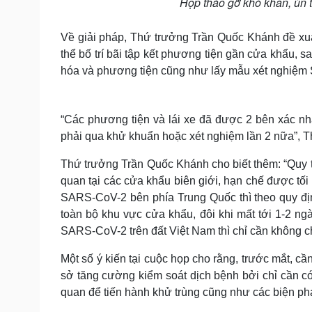
Họp tháo gỡ khó khăn, ùn t
Về giải pháp, Thứ trưởng Trần Quốc Khánh đề xu
thể bố trí bãi tập kết phương tiện gần cửa khẩu, 
hóa và phương tiện cũng như lấy mẫu xét nghiệm SA
“Các phương tiện và lái xe đã được 2 bên xác nhậ
phải qua khử khuẩn hoặc xét nghiệm lần 2 nữa”, 
Thứ trưởng Trần Quốc Khánh cho biết thêm: “Quy tr
quan tại các cửa khẩu biên giới, hạn chế được tối
SARS-CoV-2 bên phía Trung Quốc thì theo quy đị
toàn bộ khu vực cửa khẩu, đôi khi mất tới 1-2 ngà
SARS-CoV-2 trên đất Việt Nam thì chỉ cần không c
Một số ý kiến tại cuộc họp cho rằng, trước mắt, cầ
sở tăng cường kiểm soát dịch bệnh bởi chỉ cần c
quan để tiến hành khử trùng cũng như các biện ph