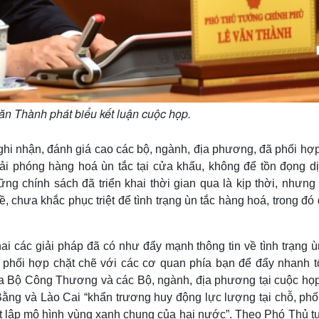
n Thành phát biểu kết luận cuộc họp.
hi nhận, đánh giá cao các bộ, ngành, địa phương, đã phối hợp
i phóng hàng hoá ùn tắc tại cửa khẩu, không để tồn đọng dị
g chính sách đã triển khai thời gian qua là kịp thời, nhưng
, chưa khắc phục triệt để tình trạng ùn tắc hàng hoá, trong đó
khai các giải pháp đã có như đẩy mạnh thông tin về tình trạng ù
phối hợp chặt chẽ với các cơ quan phía bạn để đẩy nhanh t
của Bộ Công Thương và các Bộ, ngành, địa phương tại cuộc họp
ng và Lào Cai “khẩn trương huy động lực lượng tại chỗ, phố
t lập mô hình vùng xanh chung của hai nước”. Theo Phó Thủ t