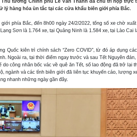
hó Thủ tướng Chính phủ Lê Văn Thành đã chủ trì họp trực 
Lịch thi đấu bóng đá
Xe máy
ử lý hàng hóa ùn tắc tại các cửa khẩu biên giới phía Bắc.
Thế giới thể thao
Tư vấn
eSports
V
Hậu trường
giới phía Bắc, đến 8h00 ngày 24/2/2022, tổng số xe chờ xuất
i Lạng Sơn là 1.764 xe, tại Quảng Ninh là 1.584 xe, tại Lào Cai 
Văn hóa
Giải trí
D
Sân khấu - Điện ảnh
Nghệ sĩ
Văn học
Thời trang
ung Quốc kiên trì chính sách “Zero COVID”, từ đó áp dụng các
Âm nhạc
Sao Việt
c
. Ngoài ra, tại thời điểm ngay trước và sau Tết Nguyên đán,
Di sản
do công nhân bốc vác về quê ăn Tết, số lao động đã trở lại th
Bộ, ngành và các tỉnh biên giới đã liên tục khuyến cáo, lượng 
 tăng nhanh những ngày gần đây.