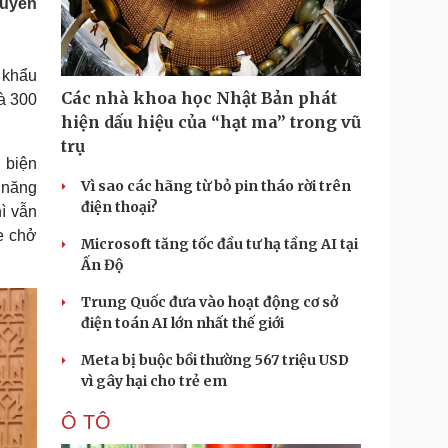
tuyến
Doanh nghiệp 24h
Tin Công nghệ
Doanh nhân
Trải nghiệm
ì cộng đồng
Chuyển đổi số
 khẩu
Các nhà khoa học Nhật Bản phát
là 300
u lịch
Podcast
hiện dấu hiệu của “hạt ma” trong vũ
Tư vấn
Câu chuyện thời sự
trụ
Săn Tour
Đọc truyện đêm khuya
 biện
heck-in
Cửa sổ tình yêu
Vì sao các hãng từ bỏ pin tháo rời trên
 năng
Kể chuyện cho bé
điện thoại?
ì vẫn
Hạt giống tâm hồn
xe chở
Microsoft tăng tốc đầu tư hạ tầng AI tại
Ấn Độ
Trung Quốc đưa vào hoạt động cơ sở
điện toán AI lớn nhất thế giới
Meta bị buộc bồi thường 567 triệu USD
vì gây hại cho trẻ em
Ô TÔ