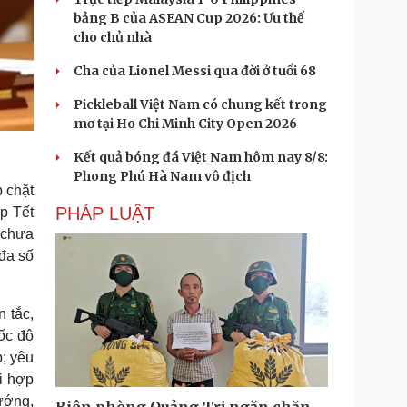
bảng B của ASEAN Cup 2026: Ưu thế
cho chủ nhà
Cha của Lionel Messi qua đời ở tuổi 68
Pickleball Việt Nam có chung kết trong
mơ tại Ho Chi Minh City Open 2026
Kết quả bóng đá Việt Nam hôm nay 8/8:
Phong Phú Hà Nam vô địch
 chặt
PHÁP LUẬT
p Tết
 chưa
 đa số
n tắc,
ốc độ
; yêu
i hợp
ướng,