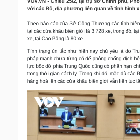
VOV.VN - Chiều 25/2, tại trụ sở Chính phủ, P
Tin nóng
Việt Nam
với các Bộ, địa phương liên quan về tình hình x
Tư vấn luật
Phân tích
Theo báo cáo của Sở Công Thương các tỉnh biên 
tại các cửa khẩu biên giới là 3.728 xe, trong đó, tạ
Sức khỏe
Đời sống
xe, tại Cao Bằng là 80 xe.
Dinh dưỡng - món ngon
Nhà đẹp
Cây thuốc
Blog
Tình trạng ùn tắc như hiện nay chủ yếu là do Tr
Sản phụ khoa
Tình yêu - Gia đình
pháp mạnh chưa từng có để phòng chống dịch bệnh
Nhi khoa
lực bốc dỡ phía Trung Quốc cũng có phần hạn chế 
Nam khoa
trong thời gian cách ly. Trong khi đó, mặc dù các 
Làm đẹp - giảm cân
hàng hoá lên các cửa khẩu biên giới vẫn liên tục
Phòng mạch online
Ăn sạch sống khỏe
Cải chính