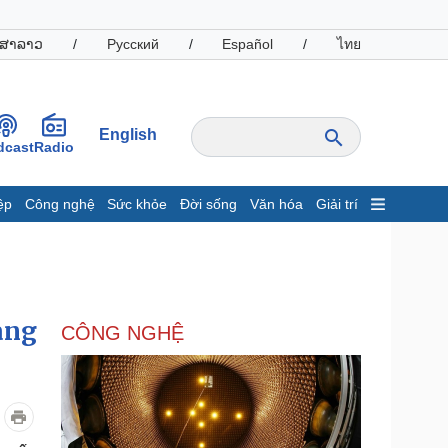
ສາລາວ
/
Русский
/
Español
/
ไทย
English
dcast
Radio
ệp
Công nghệ
Sức khỏe
Đời sống
Văn hóa
Giải trí
inh tế
Thị trường
ất động sản
Giá vàng
hởi nghiệp
Tiêu dùng
Tỷ giá
àng
CÔNG NGHỆ
Chứng khoán
Giá cà phê
oanh nghiệp
Công nghệ
hông tin doanh nghiệp
Sành điệu