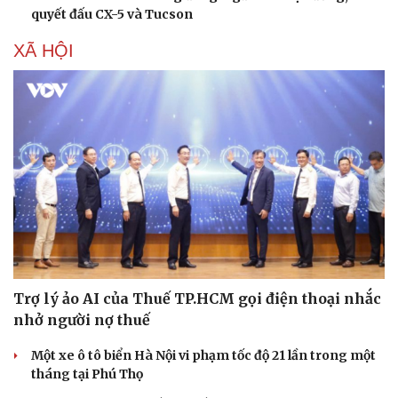
quyết đấu CX-5 và Tucson
XÃ HỘI
Văn hóa
Giải trí
Sân khấu - Điện ảnh
Nghệ sĩ
Trợ lý ảo AI của Thuế TP.HCM gọi điện thoại nhắc
Văn học
Thời trang
nhở người nợ thuế
Âm nhạc
Sao Việt
Di sản
Một xe ô tô biển Hà Nội vi phạm tốc độ 21 lần trong một
tháng tại Phú Thọ