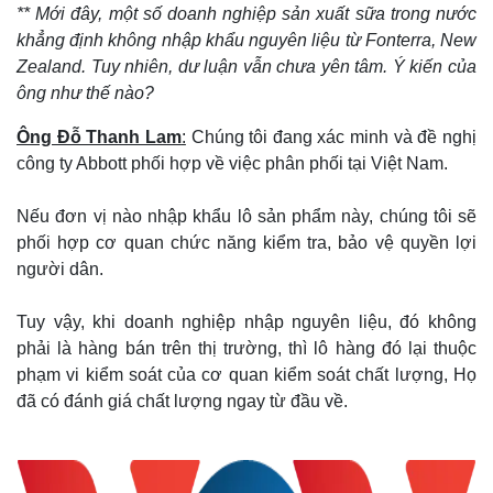
**
Mới đây, một số doanh nghiệp sản xuất sữa trong nước
khẳng định không nhập khẩu nguyên liệu từ Fonterra, New
Zealand. Tuy nhiên, dư luận vẫn chưa yên tâm. Ý kiến của
ông như thế nào?
Ông Đỗ Thanh Lam
:
Chúng tôi đang xác minh và đề nghị
công ty Abbott phối hợp về việc phân phối tại Việt Nam.
Nếu đơn vị nào nhập khẩu lô sản phẩm này, chúng tôi sẽ
phối hợp cơ quan chức năng kiểm tra, bảo vệ quyền lợi
người dân.
Thế giới
Multimedia
Tuy vậy, khi doanh nghiệp nhập nguyên liệu, đó không
Quan sát
Video
phải là hàng bán trên thị trường, thì lô hàng đó lại thuộc
Cuộc sống đó đây
Ảnh
phạm vi kiểm soát của cơ quan kiểm soát chất lượng, Họ
Hồ sơ
E-Magazine
đã có đánh giá chất lượng ngay từ đầu về.
Infographic