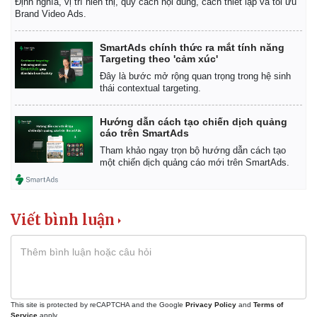
Định nghĩa, vị trí hiển thị, quy cách nội dung, cách thiết lập và tối ưu
Giá cà phê
Brand Video Ads.
SmartAds chính thức ra mắt tính năng
Targeting theo 'cảm xúc'
Đây là bước mở rộng quan trọng trong hệ sinh
thái contextual targeting.
Hướng dẫn cách tạo chiến dịch quảng
cáo trên SmartAds
Tham khảo ngay trọn bộ hướng dẫn cách tạo
một chiến dịch quảng cáo mới trên SmartAds.
Viết bình luận
This site is protected by reCAPTCHA and the Google
Privacy Policy
and
Terms of
Service
apply.