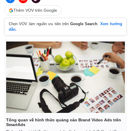
Thêm VOV trên Google
Chọn VOV làm nguồn ưu tiên trên
Google Search
.
Xem hướng
dẫn.
Kinh tế
Thị trường
Bất động sản
Giá vàng
Khởi nghiệp
Tiêu dùng
Tổng quan về hình thức quảng cáo Brand Video Ads trên
Tỷ giá
SmartAds
Chứng khoán