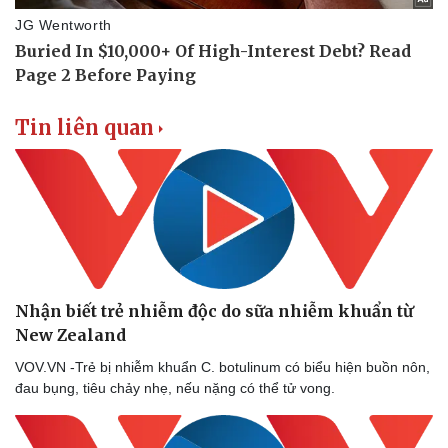
Thể thao
Ô tô - Xe máy
Bóng đá
Ô tô
Lịch thi đấu bóng đá
Xe máy
Thế giới thể thao
Tư vấn
eSports
Tin liên quan
Hậu trường
Nhận biết trẻ nhiễm độc do sữa nhiễm khuẩn từ
New Zealand
VOV.VN -Trẻ bị nhiễm khuẩn C. botulinum có biểu hiện buồn nôn,
đau bụng, tiêu chảy nhẹ, nếu nặng có thể tử vong.