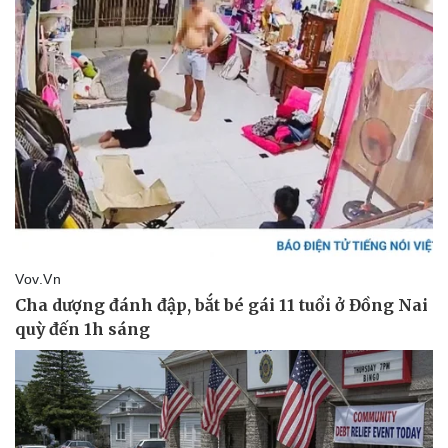
Vụ án
Vũ khí
Tin nóng
Việt Nam
Tư vấn luật
Phân tích