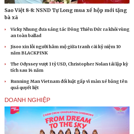
Sao Việt 8-8: NSND Tự Long mua xế hộp mới tặng
bà xã
Vicky Nhung đưa sáng tác Đông Thiên Đức ra khỏi vùng
an toàn ballad
Jisoo xin lỗi người hâm mộ giữa tranh cãi kỷ niệm 10
năm BLACKPINK
The Odyssey vượt 1 tỷ USD, Christopher Nolan tái lập kỳ
tích sau 14 năm
Running Man Vietnam đổi luật gấp vì màn xé bảng tên
quá quyết liệt
DOANH NGHIỆP