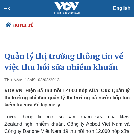
English
KINH TẾ
/
Quản lý thị trường thông tin về
Chính trị
Xã hội
Đảng
Tin 24h
việc thu hồi sữa nhiễm khuẩn
Tổ chức nhân sự
Dự báo thời tiết
Quốc hội
Giáo dục
Thứ Năm, 15:49, 08/08/2013
Nhận diện sự thật
Dấu ấn VOV
Việc làm
VOV.VN -Hiện đã thu hồi 12.000 hộp sữa. Cục Quản lý
Biển đảo
thị trường chỉ đạo quản lý thị trường cả nước tiếp tục
kiểm tra sữa để kịp xử lý.
Trước thông tin một số sản phẩm sữa của New
Zealand nghi nhiễm khuẩn, Công ty Abbott Việt Nam và
Công ty Danone Việt Nam đã thu hồi hơn 12.000 hộp sữa