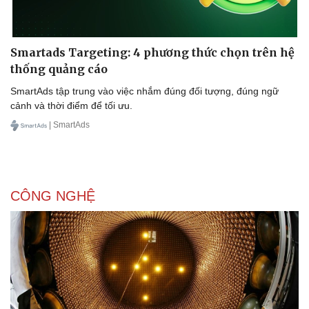
Smartads Targeting: 4 phương thức chọn trên hệ
thống quảng cáo
SmartAds tập trung vào việc nhắm đúng đối tượng, đúng ngữ
cảnh và thời điểm để tối ưu.
Sức khỏe
Đời sống
Dinh dưỡng - món ngon
Nhà đẹp
| SmartAds
Cây thuốc
Blog
Sản phụ khoa
Tình yêu - Gia đình
Nhi khoa
Nam khoa
CÔNG NGHỆ
Làm đẹp - giảm cân
Phòng mạch online
Ăn sạch sống khỏe