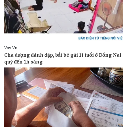
Thể thao
Ô tô - Xe máy
Bóng đá
Ô tô
Lịch thi đấu bóng đá
Xe máy
Thế giới thể thao
Tư vấn
eSports
Hậu trường