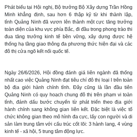
Phát biểu tại Hội nghị, Bộ trưởng Bộ Xây dựng Trần Hồng
Minh khẳng định, sau hơn 6 thập kỷ từ khi thành lập,
tỉnh Quảng Ninh đã vươn lên thành một cực tăng trưởng
toàn diện của khu vực phía Bắc, đi đầu trong phong trào thi
đua tăng trưởng kinh tế bền vững, xây dựng được hệ
thống hạ tầng giao thông đa phương thức hiện đại và các
đô thị cửa ngõ kết nối quốc tế.
Ngày 26/6/2026, Hội đồng đánh giá liên ngành đã thống
nhất cao việc Quảng Ninh đạt tiêu chí đô thị loại I trên toàn
bộ địa giới hành chính tỉnh. Đây cũng là lần đầu tiên
Thế giới
Multimedia
Quảng Ninh có quy hoạch chung đô thị trên phạm vi toàn
Quan sát
Video
tỉnh, đánh dấu bước chuyển từ phát triển theo địa giới
Cuộc sống đó đây
Ảnh
hành chính sang không gian liên kết. Đặc biệt là việc tổ
Hồ sơ
E-Magazine
Infographic
chức không gian theo mô hình đa cực, lấy con người và di
sản làm trung tâm với cấu trúc cốt lõi: 3 hành lang, 4 vùng
kinh tế - xã hội, 5 trung tâm động lực.