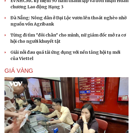
EVNHCMC kỷ niệm 50 năm thành lập và đón nhận Huân
chương Lao động Hạng 3
Đà Nẵng: Nông dân ở Đại Lộc vươn lên thoát nghèo nhờ
nguồn vốn Agribank
Từng đi tìm "đôi chân" cho mình, nữ giám đốc mở ra cơ
hội cho người khuyết tật
Giải nỗi đau quá tải ứng dụng với nền tảng hội tụ mới
của Viettel
GIÁ VÀNG