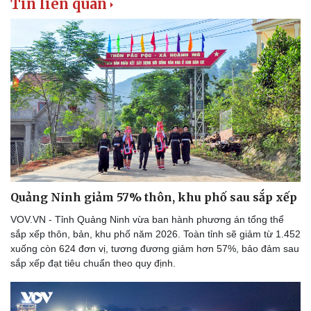
Tin liên quan
Doanh nghiệp
Công nghệ
Thông tin doanh nghiệp
Sành điệu
Doanh nghiệp 24h
Tin Công nghệ
Doanh nhân
Trải nghiệm
Vì cộng đồng
Chuyển đổi số
Quảng Ninh giảm 57% thôn, khu phố sau sắp xếp
VOV.VN - Tỉnh Quảng Ninh vừa ban hành phương án tổng thể
sắp xếp thôn, bản, khu phố năm 2026. Toàn tỉnh sẽ giảm từ 1.452
xuống còn 624 đơn vị, tương đương giảm hơn 57%, bảo đảm sau
sắp xếp đạt tiêu chuẩn theo quy định.