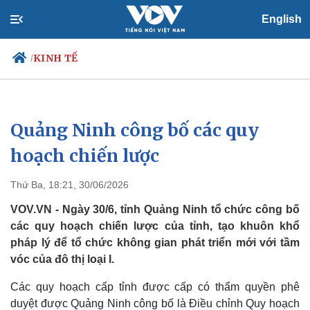
English
KINH TẾ
/
Quảng Ninh công bố các quy
Chính trị
Xã hội
Đảng
Tin 24h
hoạch chiến lược
Tổ chức nhân sự
Dự báo thời tiết
Quốc hội
Giáo dục
Thứ Ba, 18:21, 30/06/2026
Nhận diện sự thật
Dấu ấn VOV
Việc làm
VOV.VN - Ngày 30/6, tỉnh Quảng Ninh tổ chức công bố
Biển đảo
các quy hoạch chiến lược của tỉnh, tạo khuôn khổ
pháp lý để tổ chức không gian phát triển mới với tầm
vóc của đô thị loại I.
Các quy hoạch cấp tỉnh được cấp có thẩm quyền phê
duyệt được Quảng Ninh công bố là Điều chỉnh Quy hoạch