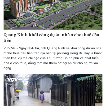
Quảng Ninh khởi công dự án nhà ở cho thuê đầu
Sức khỏe
Đời sống
tiên
Dinh dưỡng - món ngon
Nhà đẹp
Cây thuốc
Blog
VOV.VN - Ngày 30/6 tới, tỉnh Quảng Ninh sẽ khởi công dự án nhà
Sản phụ khoa
Tình yêu - Gia đình
ở cho thuê đầu tiên trên địa bàn tại phường Uông Bí. Đây là bước
Nhi khoa
triển khai cụ thể chỉ đạo của Thủ tướng Chính phủ về phát triển
Nam khoa
nhà ở cho thuê, đồng thời mở thêm cơ hội an cư cho người lao
Làm đẹp - giảm cân
động.
Phòng mạch online
Ăn sạch sống khỏe