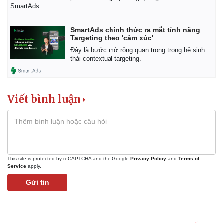
Vụ án
Vũ khí
SmartAds.
Tin nóng
Việt Nam
Tư vấn luật
Phân tích
SmartAds chính thức ra mắt tính năng
Targeting theo 'cảm xúc'
Đây là bước mở rộng quan trọng trong hệ sinh
thái contextual targeting.
Viết bình luận
This site is protected by reCAPTCHA and the Google
Privacy Policy
and
Terms of
Service
apply.
Gửi tin