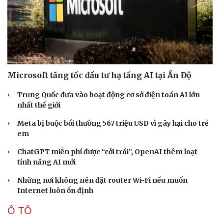
Microsoft tăng tốc đầu tư hạ tầng AI tại Ấn Độ
Trung Quốc đưa vào hoạt động cơ sở điện toán AI lớn
nhất thế giới
Meta bị buộc bồi thường 567 triệu USD vì gây hại cho trẻ
em
Văn hóa
Giải trí
ChatGPT miễn phí được “cởi trói”, OpenAI thêm loạt
Sân khấu - Điện ảnh
Nghệ sĩ
tính năng AI mới
Văn học
Thời trang
Âm nhạc
Sao Việt
Những nơi không nên đặt router Wi-Fi nếu muốn
Di sản
Internet luôn ổn định
Ô TÔ