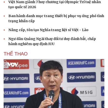
Việt Nam giành 7 huy chương tại Olympic Trí tuệ nhân
tạo quốc tế 2026
Ban hành danh mục trang thiết bị phục vụ ứng phó tình
trạng khẩn cấp
Nâng cấp, tôn tạo Nghĩa trang liệt sĩ Việt - Lào
Ngư dân Quảng Ngãi thay đổi tư duy đánh bắt, chấp
hành nghiêm quy định IUU
THỂ THAO
Du lịch
Podcast
Tư vấn
Câu chuyện thời sự
Săn Tour
Đọc truyện đêm khuya
check-in
Cửa sổ tình yêu
Kể chuyện cho bé