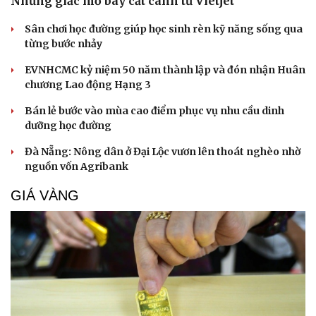
Những giấc mơ bay cất cánh từ Vietjet
Sân chơi học đường giúp học sinh rèn kỹ năng sống qua
từng bước nhảy
EVNHCMC kỷ niệm 50 năm thành lập và đón nhận Huân
chương Lao động Hạng 3
Bán lẻ bước vào mùa cao điểm phục vụ nhu cầu dinh
dưỡng học đường
Đà Nẵng: Nông dân ở Đại Lộc vươn lên thoát nghèo nhờ
nguồn vốn Agribank
GIÁ VÀNG