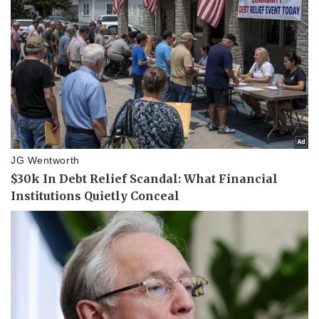
Pháp luật
Quân sự - Quốc phòng
Vụ án
Vũ khí
Tin nóng
Việt Nam
Tư vấn luật
Phân tích