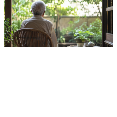
Về tuổi xế chiều tôi có nên đi bước nữa hay
không?
Truyện ngắn: "Bờ sông gió thổi" (Phần cuối)
Phụ nữ nên quan tâm đến sức khỏe tình dục tuổi mãn
kinh như thế nào?
Phong slư - “thư tình” bằng dân ca của người Tày
Ngại khám bệnh, nhiều người tự chữa bệnh xã hội rồi
nhận hậu quả lớn