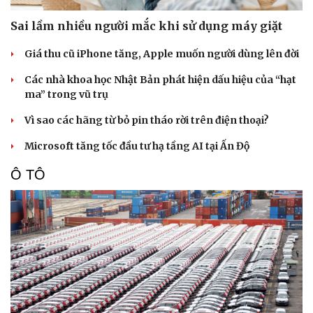
Sai lầm nhiều người mắc khi sử dụng máy giặt
Giá thu cũ iPhone tăng, Apple muốn người dùng lên đời
Các nhà khoa học Nhật Bản phát hiện dấu hiệu của “hạt
ma” trong vũ trụ
Vì sao các hãng từ bỏ pin tháo rời trên điện thoại?
Microsoft tăng tốc đầu tư hạ tầng AI tại Ấn Độ
Ô TÔ
Sức khỏe
Đời sống
Dinh dưỡng - món ngon
Nhà đẹp
Cây thuốc
Blog
Sản phụ khoa
Tình yêu - Gia đình
Nhi khoa