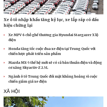
Nam khoa
Làm đẹp - giảm cân
Phòng mạch online
Ăn sạch sống khỏe
Xe ô tô nhập khẩu tăng kỷ lục, xe lắp ráp có dấu
hiệu chững lại
Xe MPV 6 chỗ ghế thương gia Hyundai Stargazer X lộ
diện
Honda tăng tốc cuộc đua xe điện tại Trung Quốc với
chiến lược phát triển sản phẩm
Mazda MX-5 thế hệ mới sẽ có cả bản thuần điện và động
cơ xăng Skyactiv-Z 2.5L
Ngành ô tô Trung Quốc đối mặt khủng hoảng vì cuộc
chiến giảm giá xe điện
XÃ HỘI