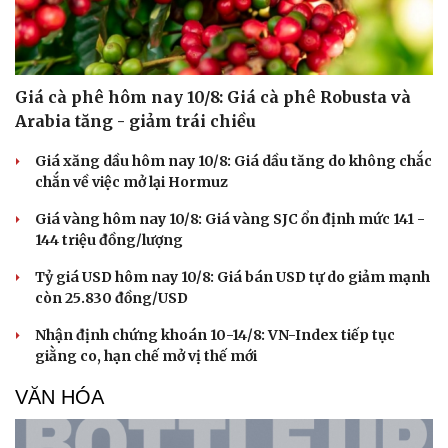
Giá cà phê hôm nay 10/8: Giá cà phê Robusta và
Arabia tăng - giảm trái chiều
Giá xăng dầu hôm nay 10/8: Giá dầu tăng do không chắc
chắn về việc mở lại Hormuz
Giá vàng hôm nay 10/8: Giá vàng SJC ổn định mức 141 -
144 triệu đồng/lượng
Tỷ giá USD hôm nay 10/8: Giá bán USD tự do giảm mạnh
còn 25.830 đồng/USD
Du lịch
Podcast
Nhận định chứng khoán 10-14/8: VN-Index tiếp tục
Tư vấn
Câu chuyện thời sự
giằng co, hạn chế mở vị thế mới
Săn Tour
Đọc truyện đêm khuya
check-in
Cửa sổ tình yêu
VĂN HÓA
Kể chuyện cho bé
Hạt giống tâm hồn