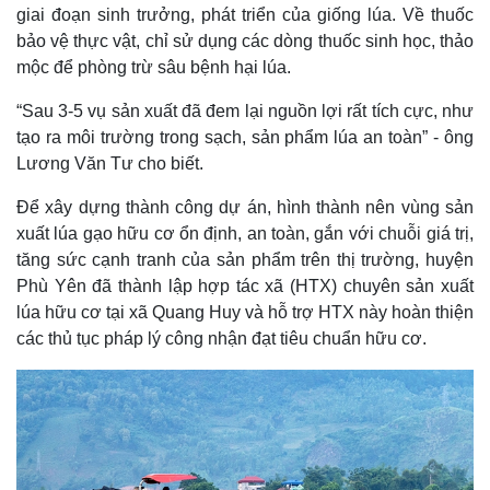
giai đoạn sinh trưởng, phát triển của giống lúa. Về thuốc
bảo vệ thực vật, chỉ sử dụng các dòng thuốc sinh học, thảo
mộc để phòng trừ sâu bệnh hại lúa.
“Sau 3-5 vụ sản xuất đã đem lại nguồn lợi rất tích cực, như
tạo ra môi trường trong sạch, sản phẩm lúa an toàn” - ông
Lương Văn Tư cho biết.
Thế giới
Multimedia
Để xây dựng thành công dự án, hình thành nên vùng sản
Quan sát
Video
xuất lúa gạo hữu cơ ổn định, an toàn, gắn với chuỗi giá trị,
Cuộc sống đó đây
Ảnh
tăng sức cạnh tranh của sản phẩm trên thị trường, huyện
Hồ sơ
E-Magazine
Phù Yên đã thành lập hợp tác xã (HTX) chuyên sản xuất
Infographic
lúa hữu cơ tại xã Quang Huy và hỗ trợ HTX này hoàn thiện
các thủ tục pháp lý công nhận đạt tiêu chuẩn hữu cơ.