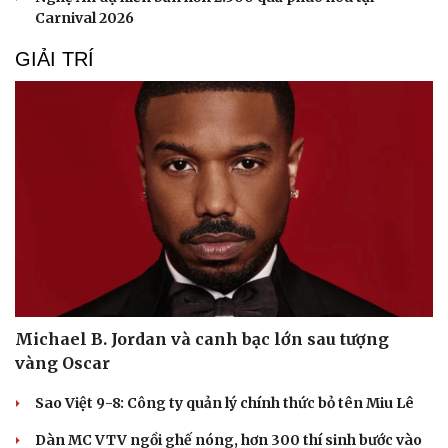
Carnival 2026
GIẢI TRÍ
Michael B. Jordan và canh bạc lớn sau tượng
vàng Oscar
Sao Việt 9-8: Công ty quản lý chính thức bỏ tên Miu Lê
Dàn MC VTV ngồi ghế nóng, hơn 300 thí sinh bước vào