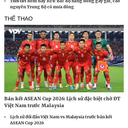
Thời tiết hôm nay 10/8: Bắc Bộ nắng nóng gay gắt, cao
nguyên Trung Bộ có mưa dông
THỂ THAO
Bán kết ASEAN Cup 2026: Lịch sử đặc biệt chờ ĐT
Việt Nam trước Malaysia
Văn hóa
Giải trí
Sân khấu - Điện ảnh
Nghệ sĩ
Lịch sử đối đầu Việt Nam vs Malaysia trước bán kết
Văn học
Thời trang
ASEAN Cup 2026
Âm nhạc
Sao Việt