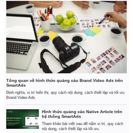
Kinh tế
Thị trường
Bất động sản
Giá vàng
Khởi nghiệp
Tiêu dùng
Tỷ giá
Chứng khoán
Giá cà phê
Tổng quan về hình thức quảng cáo Brand Video Ads trên
SmartAds
Định nghĩa, vị trí hiển thị, quy cách nội dung, cách thiết lập và tối ưu
Brand Video Ads.
Hình thức quảng cáo Native Article trên
hệ thống SmartAds
Tham khảo bài viết sau để nắm vị trí, quy cách
nội dung, cách thiết lập và tối ưu.