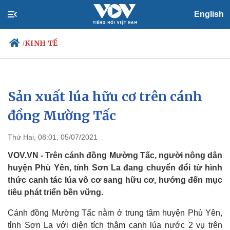
English
KINH TẾ
/
Sản xuất lúa hữu cơ trên cánh
Chính trị
Xã hội
Đảng
Tin 24h
đồng Mường Tấc
Tổ chức nhân sự
Dự báo thời tiết
Quốc hội
Giáo dục
Thứ Hai, 08:01, 05/07/2021
Nhận diện sự thật
Dấu ấn VOV
Việc làm
VOV.VN - Trên cánh đồng Mường Tấc, người nông dân
Biển đảo
huyện Phù Yên, tỉnh Sơn La đang chuyển đổi từ hình
thức canh tác lúa vô cơ sang hữu cơ, hướng đến mục
tiêu phát triển bền vững.
Cánh đồng Mường Tấc nằm ở trung tâm huyện Phù Yên,
tỉnh Sơn La với diện tích thâm canh lúa nước 2 vụ trên