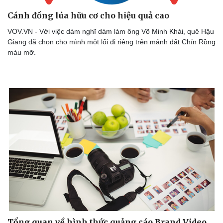
Doanh nghiệp 24h
Tin Công nghệ
Doanh nhân
Trải nghiệm
Cánh đồng lúa hữu cơ cho hiệu quả cao
Vì cộng đồng
Chuyển đổi số
VOV.VN - Với việc dám nghĩ dám làm ông Võ Minh Khải, quê Hậu
Giang đã chọn cho mình một lối đi riêng trên mảnh đất Chín Rồng
màu mỡ.
Tổng quan về hình thức quảng cáo Brand Video