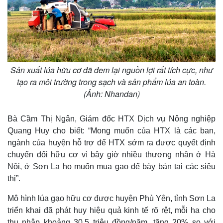
Sản xuất lúa hữu cơ đã đem lại nguồn lợi rất tích cực, như
tạo ra môi trường trong sạch và sản phẩm lúa an toàn.
(Ảnh: Nhandan)
Bà Cầm Thị Ngân, Giám đốc HTX Dịch vụ Nông nghiệp
Quang Huy cho biết: “Mong muốn của HTX là các ban,
ngành của huyện hỗ trợ để HTX sớm ra được quyết định
chuyển đổi hữu cơ vì bây giờ nhiều thương nhân ở Hà
Nội, ở Sơn La họ muốn mua gạo để bày bán tại các siêu
thị”.
Mô hình lúa gạo hữu cơ được huyện Phù Yên, tỉnh Sơn La
triển khai đã phát huy hiệu quả kinh tế rõ rệt, mỗi ha cho
thu nhập khoảng 30,5 triệu đồng/năm, tăng 20% so với