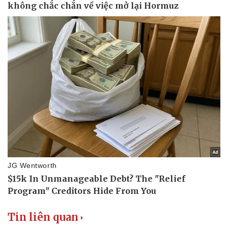
Bóng đá
Ô tô
Lịch thi đấu bóng đá
Xe máy
Thế giới thể thao
Tư vấn
eSports
Hậu trường
Tin liên quan