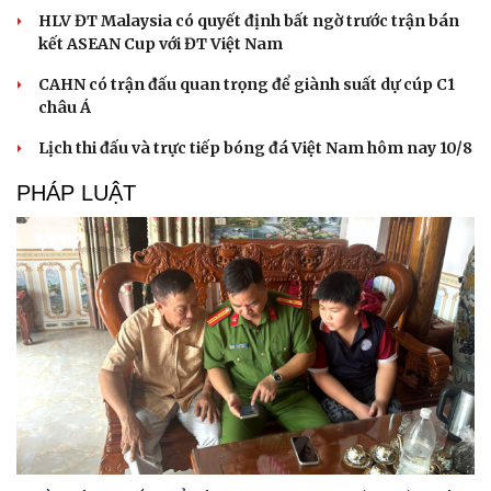
Di sản
HLV ĐT Malaysia có quyết định bất ngờ trước trận bán
kết ASEAN Cup với ĐT Việt Nam
CAHN có trận đấu quan trọng để giành suất dự cúp C1
châu Á
Lịch thi đấu và trực tiếp bóng đá Việt Nam hôm nay 10/8
PHÁP LUẬT