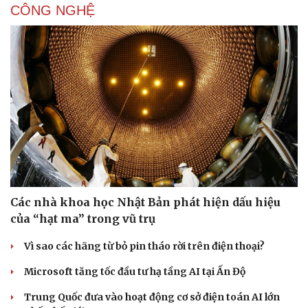
CÔNG NGHỆ
Các nhà khoa học Nhật Bản phát hiện dấu hiệu
của “hạt ma” trong vũ trụ
Vì sao các hãng từ bỏ pin tháo rời trên điện thoại?
Sức khỏe
Đời sống
Microsoft tăng tốc đầu tư hạ tầng AI tại Ấn Độ
Dinh dưỡng - món ngon
Nhà đẹp
Cây thuốc
Blog
Trung Quốc đưa vào hoạt động cơ sở điện toán AI lớn
Sản phụ khoa
Tình yêu - Gia đình