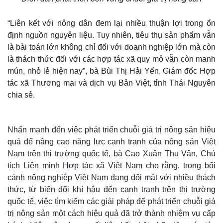
“Liên kết với nông dân đem lại nhiều thuận lợi trong ổn
định nguồn nguyên liệu. Tuy nhiên, tiêu thụ sản phẩm vẫn
là bài toán lớn không chỉ đối với doanh nghiệp lớn mà còn
là thách thức đối với các hợp tác xã quy mô vẫn còn manh
mún, nhỏ lẻ hiện nay”, bà Bùi Thị Hải Yến, Giám đốc Hợp
tác xã Thương mại và dịch vụ Bản Việt, tỉnh Thái Nguyên
chia sẻ.
Thế giới
Multimedia
Nhấn mạnh đến việc phát triển chuỗi giá trị nông sản hiệu
Quan sát
Video
quả để nâng cao năng lực cạnh tranh của nông sản Việt
Cuộc sống đó đây
Ảnh
Nam trên thị trường quốc tế, bà Cao Xuân Thu Vân, Chủ
Hồ sơ
E-Magazine
tịch Liên minh Hợp tác xã Việt Nam cho rằng, trong bối
Infographic
cảnh nông nghiệp Việt Nam đang đối mặt với nhiều thách
thức, từ biến đổi khí hậu đến cạnh tranh trên thị trường
quốc tế, việc tìm kiếm các giải pháp để phát triển chuỗi giá
trị nông sản một cách hiệu quả đã trở thành nhiệm vụ cấp