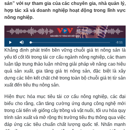
sản” với sự tham gia của các chuyên gia, nhà quản lý,
hợp tác xã và doanh nghiệp hoạt động trong lĩnh vực
nông nghiệp.
R
-
3:11
L
P
M
o
l
u
a
Khẳng định phát triển bền vững chuỗi giá trị nông sản là
a
t
e
d
y
e
e
yếu tố cốt lõi trong tái cơ cấu ngành nông nghiệp, các tham
d
m
:
luận tập trung thảo luận những giải pháp về nâng cao hiệu
3
.
a
2
quả sản xuất, gia tăng giá trị nông sản, đặc biệt là xây
0
%
dựng các liên kết chặt chẽ trong toàn bộ chuỗi giá trị từ sản
i
xuất đến tiêu thụ nông sản.
n
i
Hiện thực hóa mục tiêu tái cơ cấu nông nghiệp, các đại
biểu cho rằng, cần tăng cường ứng dụng công nghệ mới
n
trong cải tiến về giống cây trồng và vật nuôi, tối ưu hóa quy
g
trình sản xuất và mở rộng thị trường tiêu thụ thông qua việc
T
đáp ứng các tiêu chuẩn chất lượng quốc tế. Nhấn mạnh
i