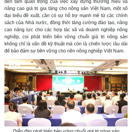
đến tầm quan trọng của việc xây dựng thương hiệu và
nâng cao giá trị gia tăng cho nông sản Việt Nam, một số
m
đại biểu đề xuất, cần có sự hỗ trợ mạnh mẽ từ các chính
e
sách của Nhà nước, đồng thời tăng cường đào tạo, nâng
cao năng lực cho các hợp tác xã và doanh nghiệp nông
nghiệp, coi phát triển bền vững chuỗi giá trị nông sản
không chỉ là vấn đề kỹ thuật mà còn là chiến lược lâu dài
để bảo đảm sự bền vững cho nền nông nghiệp Việt Nam.
Diễn đàn phát triển bền vững chuỗi giá trị nông sản