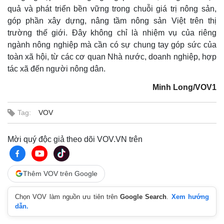
quả và phát triển bền vững trong chuỗi giá trị nông sản,
góp phần xây dựng, nâng tầm nông sản Việt trên thị
trường thế giới. Đây không chỉ là nhiệm vụ của riêng
ngành nông nghiệp mà cần có sự chung tay góp sức của
toàn xã hội, từ các cơ quan Nhà nước, doanh nghiệp, hợp
tác xã đến người nông dân.
Minh Long/VOV1
Tag:
VOV
Kinh tế
Thị trường
Mời quý độc giả theo dõi VOV.VN trên
Bất động sản
Giá vàng
Khởi nghiệp
Tiêu dùng
Tỷ giá
Thêm VOV trên Google
Chứng khoán
Giá cà phê
Chọn VOV làm nguồn ưu tiên trên
Google Search
.
Xem hướng
dẫn.