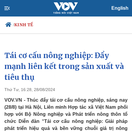
English
KINH TẾ
/
Tái cơ cấu nông nghiệp: Đẩy
Chính trị
Xã hội
Đảng
Tin 24h
mạnh liên kết trong sản xuất và
Tổ chức nhân sự
Dự báo thời tiết
tiêu thụ
Quốc hội
Giáo dục
Nhận diện sự thật
Dấu ấn VOV
Việc làm
Thứ Tư, 16:28, 28/08/2024
Biển đảo
VOV.VN - Thúc đẩy tái cơ cấu nông nghiệp, sáng nay
(28/8) tại Hà Nội, Liên minh Hợp tác xã Việt Nam phối
hợp với Bộ Nông nghiệp và Phát triển nông thôn tổ
chức Diễn đàn “Tái cơ cấu nông nghiệp: Giải pháp
phát triển hiệu quả và bền vững chuỗi giá trị nông