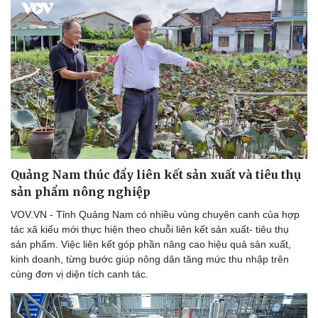
Quảng Nam thúc đẩy liên kết sản xuất và tiêu thụ
sản phẩm nông nghiệp
VOV.VN - Tỉnh Quảng Nam có nhiều vùng chuyên canh của hợp
tác xã kiểu mới thực hiện theo chuỗi liên kết sản xuất- tiêu thụ
sản phẩm. Việc liên kết góp phần nâng cao hiệu quả sản xuất,
Doanh nghiệp
Công nghệ
kinh doanh, từng bước giúp nông dân tăng mức thu nhập trên
Thông tin doanh nghiệp
Sành điệu
cùng đơn vị diện tích canh tác.
Doanh nghiệp 24h
Tin Công nghệ
Doanh nhân
Trải nghiệm
Vì cộng đồng
Chuyển đổi số