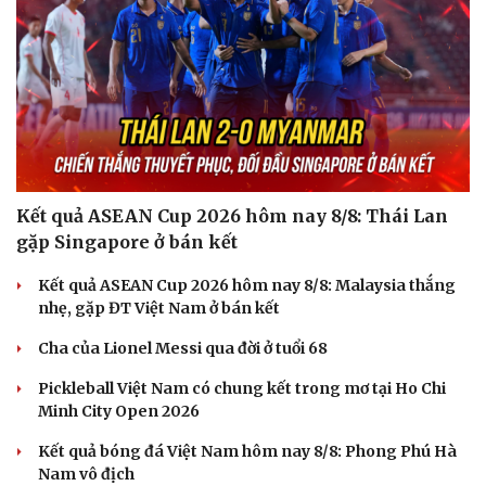
Văn hóa
Giải trí
Sân khấu - Điện ảnh
Nghệ sĩ
Văn học
Thời trang
Âm nhạc
Sao Việt
Di sản
Kết quả ASEAN Cup 2026 hôm nay 8/8: Thái Lan
gặp Singapore ở bán kết
Kết quả ASEAN Cup 2026 hôm nay 8/8: Malaysia thắng
nhẹ, gặp ĐT Việt Nam ở bán kết
Cha của Lionel Messi qua đời ở tuổi 68
Pickleball Việt Nam có chung kết trong mơ tại Ho Chi
Minh City Open 2026
Kết quả bóng đá Việt Nam hôm nay 8/8: Phong Phú Hà
Nam vô địch