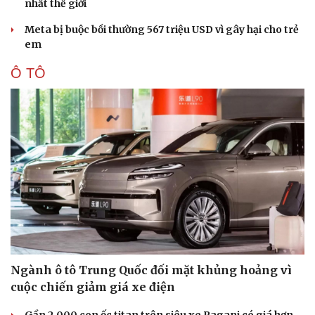
nhất thế giới
Nhi khoa
Nam khoa
Meta bị buộc bồi thường 567 triệu USD vì gây hại cho trẻ
Làm đẹp - giảm cân
em
Phòng mạch online
Ăn sạch sống khỏe
Ô TÔ
Ngành ô tô Trung Quốc đối mặt khủng hoảng vì
cuộc chiến giảm giá xe điện
Gần 2.000 con ốc titan trên siêu xe Pagani có giá hơn