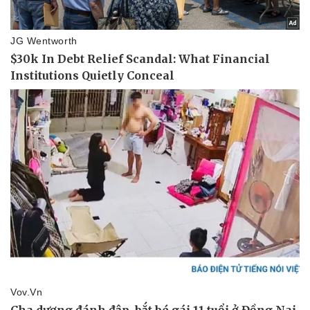
Thể thao
Ô tô - Xe máy
Bóng đá
Ô tô
Lịch thi đấu bóng đá
Xe máy
Thế giới thể thao
Tư vấn
eSports
Hậu trường