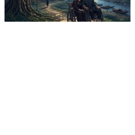
Truyện ngắn: "Bờ sông gió thổi" (Phần đầu)
Chính sách giáo dục phải được đo bằng sự tiến bộ, hạnh
phúc của học sinh
Bác sĩ cảnh báo phim người lớn, rượu bia đang âm thầm
bào mòn "bản lĩnh đàn ông"
Cái giá đắt của việc tiêm silicon làm to "cậu nhỏ"
Dấu hiệu tiền mãn kinh sớm phụ nữ cần biết
BẤT ĐỘNG SẢN