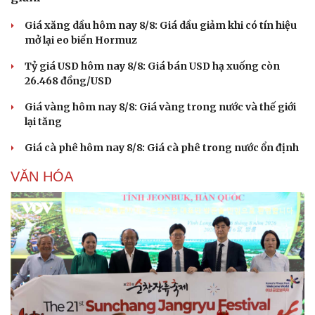
Giá xăng dầu hôm nay 8/8: Giá dầu giảm khi có tín hiệu
Du lịch
Podcast
mở lại eo biển Hormuz
Tư vấn
Câu chuyện thời sự
Tỷ giá USD hôm nay 8/8: Giá bán USD hạ xuống còn
Săn Tour
Đọc truyện đêm khuya
26.468 đồng/USD
check-in
Cửa sổ tình yêu
Kể chuyện cho bé
Giá vàng hôm nay 8/8: Giá vàng trong nước và thế giới
Hạt giống tâm hồn
lại tăng
Giá cà phê hôm nay 8/8: Giá cà phê trong nước ổn định
VĂN HÓA