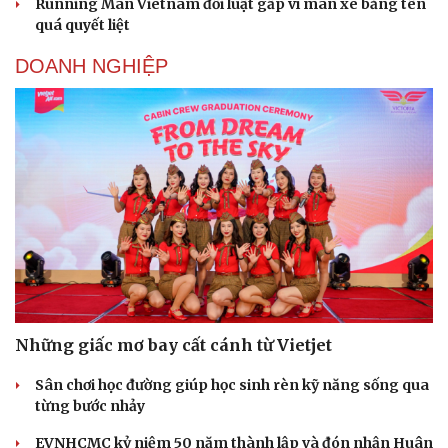
Running Man Vietnam đổi luật gấp vì màn xé bảng tên
quá quyết liệt
DOANH NGHIỆP
Cải chính
Những giấc mơ bay cất cánh từ Vietjet
Sân chơi học đường giúp học sinh rèn kỹ năng sống qua
từng bước nhảy
EVNHCMC kỷ niệm 50 năm thành lập và đón nhận Huân