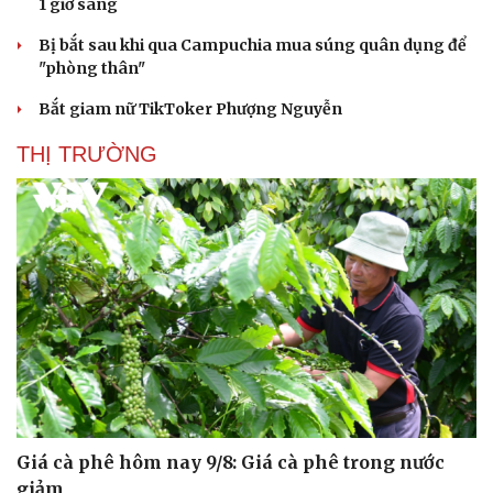
1 giờ sáng
Bị bắt sau khi qua Campuchia mua súng quân dụng để
"phòng thân"
Bắt giam nữ TikToker Phượng Nguyễn
THỊ TRƯỜNG
Giá cà phê hôm nay 9/8: Giá cà phê trong nước
giảm