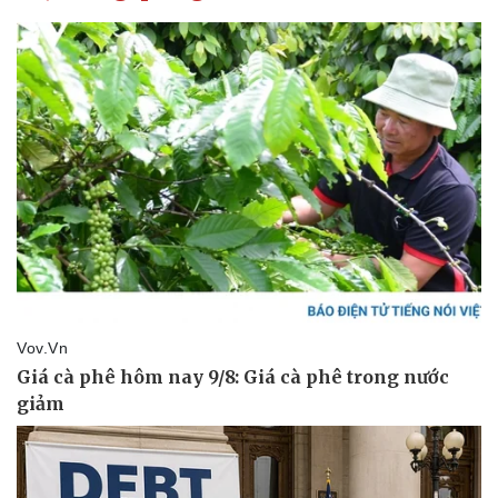
Pháp luật
Quân sự - Quốc phòng
Vụ án
Vũ khí
Tin nóng
Việt Nam
Tư vấn luật
Phân tích