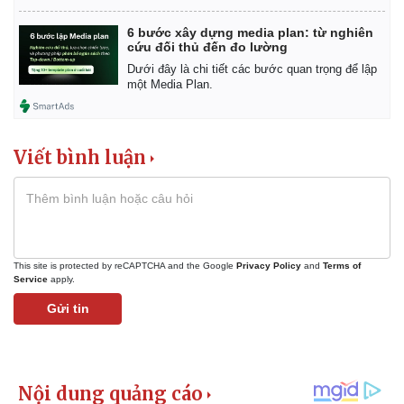
6 bước xây dựng media plan: từ nghiên
cứu đối thủ đến đo lường
Dưới đây là chi tiết các bước quan trọng để lập
một Media Plan.
Viết bình luận
This site is protected by reCAPTCHA and the Google
Privacy Policy
and
Terms of
Service
apply.
Gửi tin