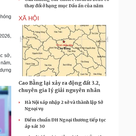
thay đổi ở hạng mục Dấu ấn của năm
 phóng
XÃ HỘI
2026,
c sở,
 năm,
 dựng
Cao Bằng lại xảy ra động đất 3.2,
chuyên gia lý giải nguyên nhân
Hà Nội sáp nhập 2 sở và thành lập Sở
Ngoại vụ
Điểm chuẩn ĐH Ngoại thương tiếp tục
áp sát 30