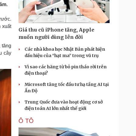
Doanh nghiệp 24h
Tin Công nghệ
năm.
Doanh nhân
Trải nghiệm
ì cộng đồng
Chuyển đổi số
rước.
 xuất
Giá thu cũ iPhone tăng, Apple
u lịch
Podcast
muốn người dùng lên đời
Tư vấn
Câu chuyện thời sự
à tăng
Săn Tour
Đọc truyện đêm khuya
Các nhà khoa học Nhật Bản phát hiện
u cây
heck-in
Cửa sổ tình yêu
dấu hiệu của “hạt ma” trong vũ trụ
Kể chuyện cho bé
Vì sao các hãng từ bỏ pin tháo rời trên
Hạt giống tâm hồn
điện thoại?
Microsoft tăng tốc đầu tư hạ tầng AI tại
Ấn Độ
Trung Quốc đưa vào hoạt động cơ sở
điện toán AI lớn nhất thế giới
Ô TÔ