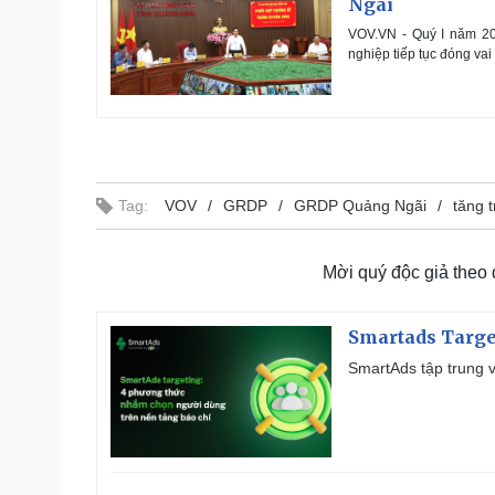
Ngãi
VOV.VN - Quý I năm 202
nghiệp tiếp tục đóng va
Tag:
VOV
GRDP
GRDP Quảng Ngãi
tăng t
Mời quý độc giả theo
Smartads Targe
SmartAds tập trung v