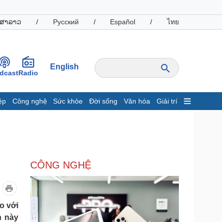
ສາລາວ
/
Русский
/
Español
/
ไทย
English
dcast
Radio
ệp
Công nghệ
Sức khỏe
Đời sống
Văn hóa
Giải trí
inh tế
Thị trường
ất động sản
Giá vàng
hởi nghiệp
Tiêu dùng
Tỷ giá
CÔNG NGHỆ
Chứng khoán
Giá cà phê
oanh nghiệp
Công nghệ
o với
h này
hông tin doanh nghiệp
Sành điệu