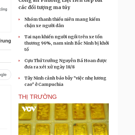
Công an Phương Liệt liên tiếp bắt
các đối tượng ma túy
 công
Nhóm thanh thiếu niên mang kiếm
chặn xe người dân
Tai nạn khiến người ngồi trên xe tổn
Trung
thương 96%, nam sinh Bắc Ninh bị khởi
tố
Cựu Thứ trưởng Nguyễn Bá Hoan được
đưa ra xét xử ngày 18/8
gle
Tây Ninh cảnh báo bẫy "việc nhẹ lương
cao" ở Campuchia
THỊ TRƯỜNG