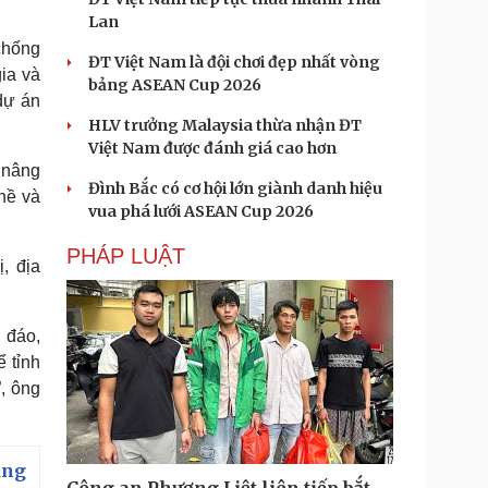
Lan
 chống
ĐT Việt Nam là đội chơi đẹp nhất vòng
ia và
bảng ASEAN Cup 2026
dự án
HLV trưởng Malaysia thừa nhận ĐT
Việt Nam được đánh giá cao hơn
, nâng
Đình Bắc có cơ hội lớn giành danh hiệu
ghề và
vua phá lưới ASEAN Cup 2026
PHÁP LUẬT
, địa
 đáo,
ể tỉnh
, ông
ảng