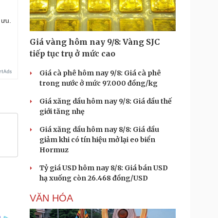
 ưu.
Giá vàng hôm nay 9/8: Vàng SJC
tiếp tục trụ ở mức cao
Giá cà phê hôm nay 9/8: Giá cà phê
trong nước ở mức 97.000 đồng/kg
Giá xăng dầu hôm nay 9/8: Giá dầu thế
giới tăng nhẹ
Giá xăng dầu hôm nay 8/8: Giá dầu
giảm khi có tín hiệu mở lại eo biển
Hormuz
Tỷ giá USD hôm nay 8/8: Giá bán USD
hạ xuống còn 26.468 đồng/USD
VĂN HÓA