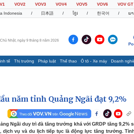
V1
VOV2
VOV3
VOV4
VOV5
VOV6
VOV GT
a Indonesia
/
日本語
/
ខ្មែរ
/
한국어
/
ພາ
Chủ Nhật, ngày 9 tháng 8 năm 2026
Po
inh tế
Thị trường
Pháp luật
Thể thao
Ô tô - Xe máy
Doanh nghi
Thế giới
Multimedia
K
Quan sát
Video
B
Cuộc sống đó đây
Ảnh
K
Hồ sơ
E-Magazine
ầu năm tỉnh Quảng Ngãi đạt 9,2%
Infographic
Thể thao
Ô tô - Xe máy
D
uảng Ngãi duy trì đà tăng trưởng khá với GRDP tăng 9,2% s
dịch vụ và du lịch tiếp tục là động lực tăng trưởng. Tỉn
Bóng đá
Ô tô
T