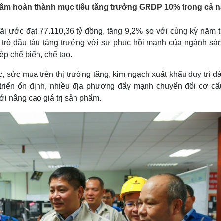
Lịch thi đấu bóng đá
Xe máy
 tâm hoàn thành mục tiêu tăng trưởng GRDP 10% trong cả 
Thế giới thể thao
Tư vấn
eSports
V
 ước đạt 77.110,36 tỷ đồng, tăng 9,2% so với cùng kỳ năm t
Hậu trường
i trò đầu tàu tăng trưởng với sự phục hồi mạnh của ngành sản
Văn hóa
Giải trí
D
iệp chế biến, chế tạo.
Sân khấu - Điện ảnh
Nghệ sĩ
, sức mua trên thị trường tăng, kim ngạch xuất khẩu duy trì đ
Văn học
Thời trang
 triển ổn định, nhiều địa phương đẩy mạnh chuyển đổi cơ cấ
Âm nhạc
Sao Việt
c
ới nâng cao giá trị sản phẩm.
Di sản