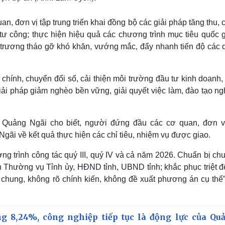
, đơn vị tập trung triển khai đồng bộ các giải pháp tăng thu,
tư công; thực hiện hiệu quả các chương trình mục tiêu quốc g
n trương tháo gỡ khó khăn, vướng mắc, đẩy nhanh tiến độ các 
 chính, chuyển đổi số, cải thiện môi trường đầu tư kinh doanh
giải pháp giảm nghèo bền vững, giải quyết việc làm, đào tạo n
Quảng Ngãi cho biết, người đứng đầu các cơ quan, đơn vị
ãi về kết quả thực hiện các chỉ tiêu, nhiệm vụ được giao.
g trình công tác quý III, quý IV và cả năm 2026. Chuẩn bị chu
an Thường vụ Tỉnh ủy, HĐND tỉnh, UBND tỉnh; khắc phục triệt đ
 chung, không rõ chính kiến, không đề xuất phương án cụ thể”
g 8,24%, công nghiệp tiếp tục là động lực của Qu