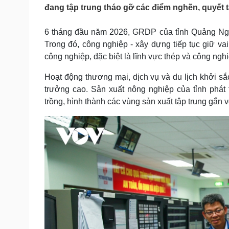
Tin nóng
Việt Nam
đang tập trung tháo gỡ các điểm nghẽn, quyết
Tư vấn luật
Phân tích
6 tháng đầu năm 2026, GRDP của tỉnh Quảng Ngãi
Trong đó, công nghiệp - xây dựng tiếp tục giữ va
Sức khỏe
Đời sống
công nghiệp, đặc biệt là lĩnh vực thép và công ngh
Dinh dưỡng - món ngon
Nhà đẹp
Hoạt động thương mại, dịch vụ và du lịch khởi sắc
Cây thuốc
Blog
trưởng cao. Sản xuất nông nghiệp của tỉnh phát
Sản phụ khoa
Tình yêu - Gia đình
trồng, hình thành các vùng sản xuất tập trung gắn v
Nhi khoa
Nam khoa
Làm đẹp - giảm cân
Phòng mạch online
Ăn sạch sống khỏe
Cải chính