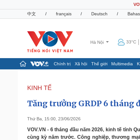
VO
中文
/
français
/
Deutsch
/
Bahas
33°C
Hà Nội
Chính trị
Xã hội
Thế giới
Multimedia
K
Chính trị
Xã hội
Đảng
Tin 24h
KINH TẾ
Tổ chức nhân sự
Dự báo thời tiết
Quốc hội
Giáo dục
Tăng trưởng GRDP 6 tháng đ
Nhận diện sự thật
Dấu ấn VOV
Việc làm
Biển đảo
Thứ Ba, 15:00, 23/06/2026
Pháp luật
Quân sự - Quốc phòng
VOV.VN - 6 tháng đầu năm 2026, kinh tế tỉnh Q
cùng kỳ năm trước. Công nghiệp, thương mại, 
Vụ án
Vũ khí