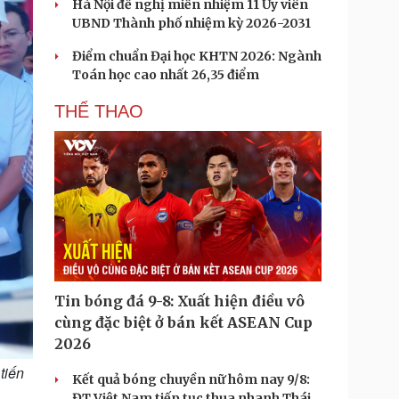
Hà Nội đề nghị miễn nhiệm 11 Ủy viên
UBND Thành phố nhiệm kỳ 2026-2031
Điểm chuẩn Đại học KHTN 2026: Ngành
Toán học cao nhất 26,35 điểm
THỂ THAO
Tin bóng đá 9-8: Xuất hiện điều vô
cùng đặc biệt ở bán kết ASEAN Cup
2026
tiến
Kết quả bóng chuyền nữ hôm nay 9/8:
ĐT Việt Nam tiếp tục thua nhanh Thái