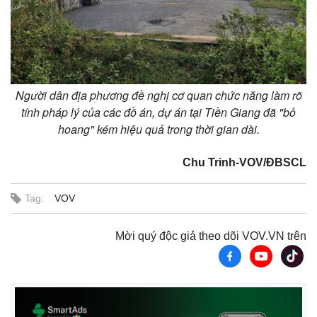
Người dân địa phương đề nghị cơ quan chức năng làm rõ
tính pháp lý của các đồ án, dự án tại Tiền Giang đã "bỏ
hoang" kém hiệu quả trong thời gian dài.
Chu Trinh-VOV/ĐBSCL
Tag:
VOV
Mời quý độc giả theo dõi VOV.VN trên
Kinh tế
Thị trường
Bất động sản
Giá vàng
Khởi nghiệp
Tiêu dùng
Tỷ giá
Chứng khoán