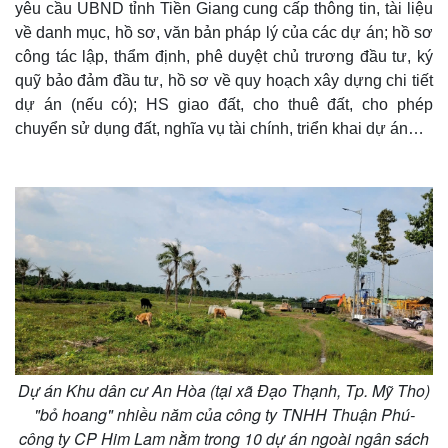
yêu cầu UBND tỉnh Tiền Giang cung cấp thông tin, tài liệu
về danh mục, hồ sơ, văn bản pháp lý của các dự án; hồ sơ
công tác lập, thẩm định, phê duyệt chủ trương đầu tư, ký
quỹ bảo đảm đầu tư, hồ sơ về quy hoạch xây dựng chi tiết
dự án (nếu có); HS giao đất, cho thuê đất, cho phép
chuyển sử dụng đất, nghĩa vụ tài chính, triển khai dự án…
Thế giới
Multimedia
Quan sát
Video
Cuộc sống đó đây
Ảnh
Hồ sơ
E-Magazine
Infographic
Dự án Khu dân cư An Hòa (tại xã Đạo Thạnh, Tp. Mỹ Tho)
"bỏ hoang" nhiều năm của công ty TNHH Thuận Phú-
công ty CP Him Lam nằm trong 10 dự án ngoài ngân sách