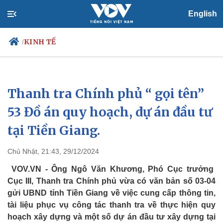
English
KINH TẾ
/
Thanh tra Chính phủ “ gọi tên”
Chính trị
Xã hội
Đảng
Tin 24h
53 Đồ án quy hoạch, dự án đầu tư
Tổ chức nhân sự
Dự báo thời tiết
tại Tiền Giang.
Quốc hội
Giáo dục
Nhận diện sự thật
Dấu ấn VOV
Việc làm
Chủ Nhật, 21:43, 29/12/2024
Biển đảo
VOV.VN - Ông Ngô Văn Khương, Phó Cục trưởng
Cục III, Thanh tra Chính phủ vừa có văn bản số 03-04
gửi UBND tỉnh Tiền Giang về việc cung cấp thông tin,
tài liệu phục vụ công tác thanh tra về thực hiện quy
hoạch xây dựng và một số dự án đầu tư xây dựng tại