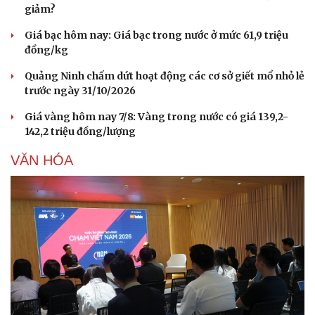
giảm?
Giá bạc hôm nay: Giá bạc trong nước ở mức 61,9 triệu
đồng/kg
Quảng Ninh chấm dứt hoạt động các cơ sở giết mổ nhỏ lẻ
trước ngày 31/10/2026
Giá vàng hôm nay 7/8: Vàng trong nước có giá 139,2-
142,2 triệu đồng/lượng
VĂN HÓA
Du lịch
Podcast
Tư vấn
Câu chuyện thời sự
Săn Tour
Đọc truyện đêm khuya
check-in
Cửa sổ tình yêu
Kể chuyện cho bé