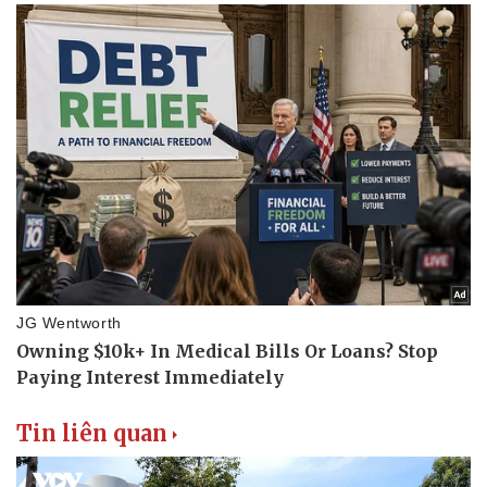
Thể thao
Ô tô - Xe máy
Bóng đá
Ô tô
Lịch thi đấu bóng đá
Xe máy
Thế giới thể thao
Tư vấn
eSports
Hậu trường
Tin liên quan