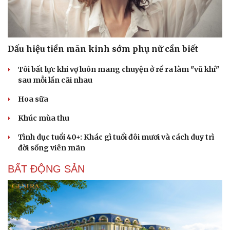
Dấu hiệu tiền mãn kinh sớm phụ nữ cần biết
Tôi bất lực khi vợ luôn mang chuyện ở rể ra làm "vũ khí"
sau mỗi lần cãi nhau
Hoa sữa
Khúc mùa thu
Tình dục tuổi 40+: Khác gì tuổi đôi mươi và cách duy trì
đời sống viên mãn
BẤT ĐỘNG SẢN