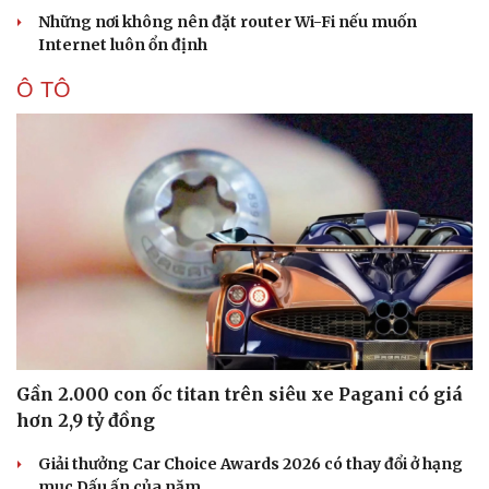
Những nơi không nên đặt router Wi-Fi nếu muốn
Internet luôn ổn định
Ô TÔ
Sức khỏe
Đời sống
Dinh dưỡng - món ngon
Nhà đẹp
Cây thuốc
Blog
Sản phụ khoa
Tình yêu - Gia đình
Nhi khoa
Nam khoa
Làm đẹp - giảm cân
Phòng mạch online
Ăn sạch sống khỏe
Gần 2.000 con ốc titan trên siêu xe Pagani có giá
hơn 2,9 tỷ đồng
Giải thưởng Car Choice Awards 2026 có thay đổi ở hạng
mục Dấu ấn của năm