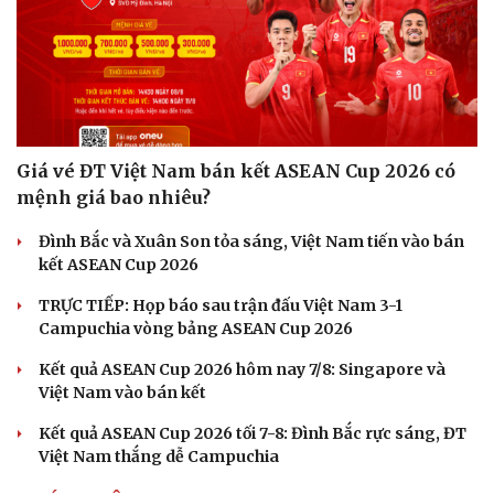
Giá vé ĐT Việt Nam bán kết ASEAN Cup 2026 có
mệnh giá bao nhiêu?
Đình Bắc và Xuân Son tỏa sáng, Việt Nam tiến vào bán
kết ASEAN Cup 2026
TRỰC TIẾP: Họp báo sau trận đấu Việt Nam 3-1
Văn hóa
Giải trí
Campuchia vòng bảng ASEAN Cup 2026
Sân khấu - Điện ảnh
Nghệ sĩ
Kết quả ASEAN Cup 2026 hôm nay 7/8: Singapore và
Văn học
Thời trang
Việt Nam vào bán kết
Âm nhạc
Sao Việt
Di sản
Kết quả ASEAN Cup 2026 tối 7-8: Đình Bắc rực sáng, ĐT
Việt Nam thắng dễ Campuchia