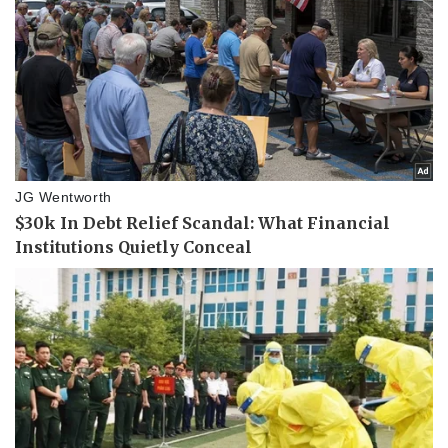
Vụ án
Vũ khí
Tin nóng
Việt Nam
Tư vấn luật
Phân tích