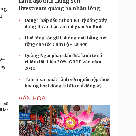
Lãnh đạo tỉnh Hưng Yên
livestream quảng bá nhãn lồng
Đồng Tháp đầu tư hơn 160 tỷ đồng xây
dựng Dự án Cải tạo nút giao An Bình
Huế tăng tốc giải phóng mặt bằng mở
rộng cao tốc Cam Lộ - La Sơn
Quảng Ngãi phấn đấu đưa kinh tế số
ước
chiếm tối thiểu 30% GRDP vào năm
ợng.
2030
Tạm hoãn xuất cảnh với người nộp thuế
không hoạt động tại địa chỉ đăng ký
VĂN HÓA
hi mã
i lên.