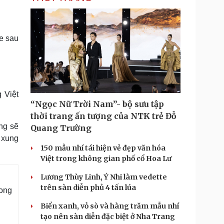
e sau
 Việt
“Ngọc Nữ Trời Nam”- bộ sưu tập
thời trang ấn tượng của NTK trẻ Đỗ
ng sẽ
Quang Trường
n xung
150 mẫu nhí tái hiện vẻ đẹp văn hóa
Việt trong không gian phố cổ Hoa Lư
Lương Thùy Linh, Ý Nhi làm vedette
trên sàn diễn phủ 4 tấn lúa
rong
Biển xanh, vỏ sò và hàng trăm mẫu nhí
tạo nên sàn diễn đặc biệt ở Nha Trang