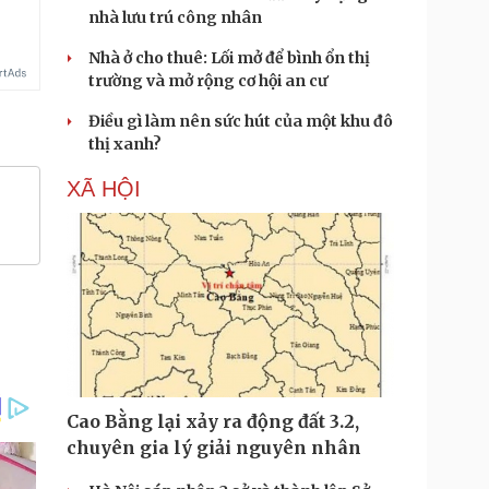
nhà lưu trú công nhân
Nhà ở cho thuê: Lối mở để bình ổn thị
trường và mở rộng cơ hội an cư
Điều gì làm nên sức hút của một khu đô
thị xanh?
XÃ HỘI
Cao Bằng lại xảy ra động đất 3.2,
chuyên gia lý giải nguyên nhân