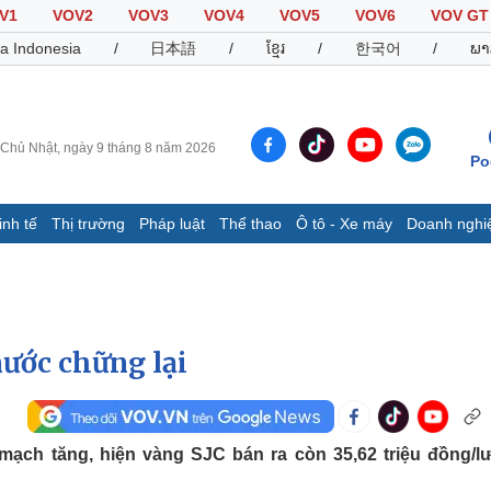
V1
VOV2
VOV3
VOV4
VOV5
VOV6
VOV GT
a Indonesia
/
日本語
/
ខ្មែរ
/
한국어
/
ພາ
Chủ Nhật, ngày 9 tháng 8 năm 2026
Po
inh tế
Thị trường
Pháp luật
Thể thao
Ô tô - Xe máy
Doanh nghi
Thế giới
Multimedia
K
Quan sát
Video
B
Cuộc sống đó đây
Ảnh
K
Hồ sơ
E-Magazine
nước chững lại
Infographic
Thể thao
Ô tô - Xe máy
D
ạch tăng, hiện vàng SJC bán ra còn 35,62 triệu đồng/l
Bóng đá
Ô tô
T