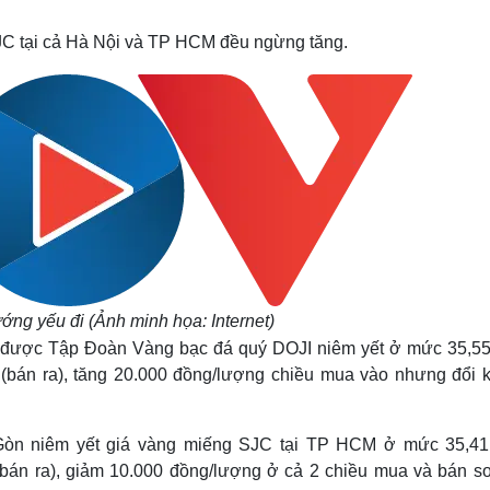
Lịch thi đấu bóng đá
Xe máy
Thế giới thể thao
Tư vấn
JC tại cả Hà Nội và TP HCM đều ngừng tăng.
eSports
V
Hậu trường
Văn hóa
Giải trí
D
Sân khấu - Điện ảnh
Nghệ sĩ
Văn học
Thời trang
Âm nhạc
Sao Việt
c
Di sản
ớng yếu đi (Ảnh minh họa: Internet)
i được Tập Đoàn Vàng bạc đá quý DOJI niêm yết ở mức 35,55 
 (bán ra), tăng 20.000 đồng/lượng chiều mua vào nhưng đổi 
Gòn niêm yết giá vàng miếng SJC tại TP HCM ở mức 35,41 
(bán ra), giảm 10.000 đồng/lượng ở cả 2 chiều mua và bán so