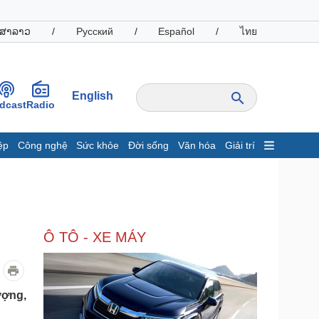
ສາລາວ
/
Русский
/
Español
/
ไทย
English
dcast
Radio
ệp
Công nghệ
Sức khỏe
Đời sống
Văn hóa
Giải trí
inh tế
Thị trường
ất động sản
Giá vàng
hởi nghiệp
Tiêu dùng
Tỷ giá
Ô TÔ - XE MÁY
Chứng khoán
Giá cà phê
oanh nghiệp
Công nghệ
ượng,
hông tin doanh nghiệp
Sành điệu