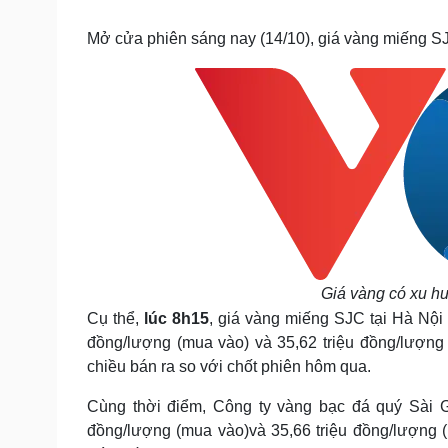
Tin nóng
Việt Nam
Tư vấn luật
Phân tích
Mở cửa phiên sáng nay (14/10), giá vàng miếng S
Sức khỏe
Đời sống
Dinh dưỡng - món ngon
Nhà đẹp
Cây thuốc
Blog
Sản phụ khoa
Tình yêu - Gia đình
Nhi khoa
Nam khoa
Làm đẹp - giảm cân
Phòng mạch online
Ăn sạch sống khỏe
Giá vàng có xu hư
Cải chính
Cụ thể,
lúc 8h15
, giá vàng miếng SJC tại Hà Nộ
đồng/lượng (mua vào) và 35,62 triệu đồng/lượng
chiều bán ra so với chốt phiên hôm qua.
Cùng thời điểm, Công ty vàng bạc đá quý Sài 
đồng/lượng (mua vào)và 35,66 triệu đồng/lượng 