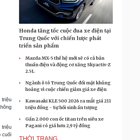
Doanh nghiệp 24h
Tin Công nghệ
Doanh nhân
Trải nghiệm
ì cộng đồng
Chuyển đổi số
Honda tăng tốc cuộc đua xe điện tại
u lịch
Podcast
Trung Quốc với chiến lược phát
Tư vấn
Câu chuyện thời sự
triển sản phẩm
Săn Tour
Đọc truyện đêm khuya
heck-in
Cửa sổ tình yêu
Mazda MX-5 thế hệ mới sẽ có cả bản
Kể chuyện cho bé
thuần điện và động cơ xăng Skyactiv-Z
Hạt giống tâm hồn
2.5L
Ngành ô tô Trung Quốc đối mặt khủng
hoảng vì cuộc chiến giảm giá xe điện
triệu
Kawasaki KLE 500 2026 ra mắt giá 211
không
triệu đồng - Sự hồi sinh ấn tượng
Gần 2.000 con ốc titan trên siêu xe
Pagani có giá hơn 2,9 tỷ đồng
triệu
 cuối
THỜI TRANG