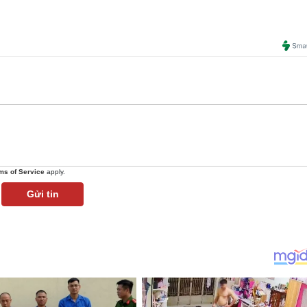
ms of Service
apply.
Gửi tin