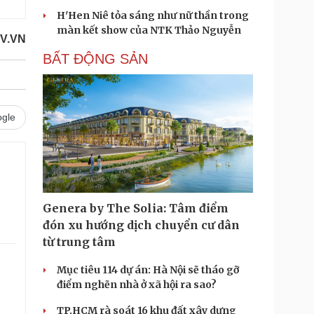
H'Hen Niê tỏa sáng như nữ thần trong
màn kết show của NTK Thảo Nguyễn
OV.VN
BẤT ĐỘNG SẢN
gle
Genera by The Solia: Tâm điểm
đón xu hướng dịch chuyển cư dân
từ trung tâm
Mục tiêu 114 dự án: Hà Nội sẽ tháo gỡ
điểm nghẽn nhà ở xã hội ra sao?
.
TP.HCM rà soát 16 khu đất xây dựng