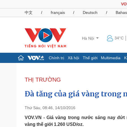
VO
中文
/
français
/
Deutsch
/
Bahas
34°C
Hà Nội
Chính trị
Xã hội
Thế giới
Multimedia
K
Chính trị
Xã hội
Đảng
Tin 24h
THỊ TRƯỜNG
Tổ chức nhân sự
Dự báo thời tiết
Quốc hội
Giáo dục
Đà tăng của giá vàng trong 
Nhận diện sự thật
Dấu ấn VOV
Việc làm
Biển đảo
Thứ Sáu, 08:46, 14/10/2016
Pháp luật
Quân sự - Quốc phòng
VOV.VN - Giá vàng trong nước sáng nay đứt m
vàng thế giới 1.260 USD/oz.
Vụ án
Vũ khí