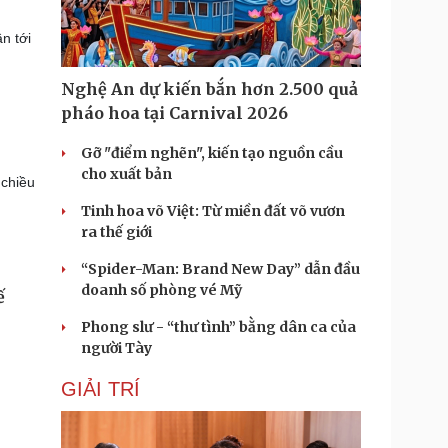
n tới
Nghệ An dự kiến bắn hơn 2.500 quả
pháo hoa tại Carnival 2026
Gỡ "điểm nghẽn", kiến tạo nguồn cầu
cho xuất bản
chiều
Tinh hoa võ Việt: Từ miền đất võ vươn
ra thế giới
“Spider-Man: Brand New Day” dẫn đầu
doanh số phòng vé Mỹ
ế
Phong slư - “thư tình” bằng dân ca của
người Tày
GIẢI TRÍ